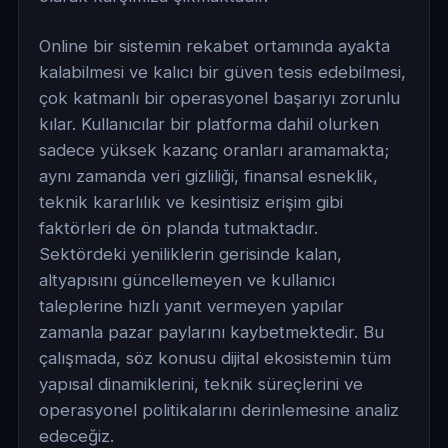
Online bir sistemin rekabet ortamında ayakta
kalabilmesi ve kalıcı bir güven tesis edebilmesi,
çok katmanlı bir operasyonel başarıyı zorunlu
kılar. Kullanıcılar bir platforma dahil olurken
sadece yüksek kazanç oranları aramamakta;
aynı zamanda veri gizliliği, finansal esneklik,
teknik kararlılık ve kesintisiz erişim gibi
faktörleri de ön planda tutmaktadır.
Sektördeki yeniliklerin gerisinde kalan,
altyapısını güncellemeyen ve kullanıcı
taleplerine hızlı yanıt vermeyen yapılar
zamanla pazar paylarını kaybetmektedir. Bu
çalışmada, söz konusu dijital ekosistemin tüm
yapısal dinamiklerini, teknik süreçlerini ve
operasyonel politikalarını derinlemesine analiz
edeceğiz.