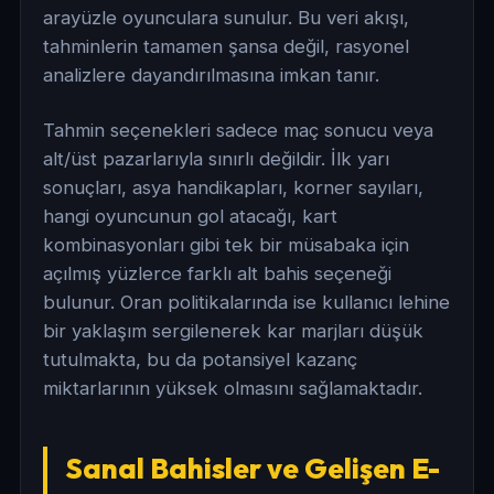
arayüzle oyunculara sunulur. Bu veri akışı,
tahminlerin tamamen şansa değil, rasyonel
analizlere dayandırılmasına imkan tanır.
Tahmin seçenekleri sadece maç sonucu veya
alt/üst pazarlarıyla sınırlı değildir. İlk yarı
sonuçları, asya handikapları, korner sayıları,
hangi oyuncunun gol atacağı, kart
kombinasyonları gibi tek bir müsabaka için
açılmış yüzlerce farklı alt bahis seçeneği
bulunur. Oran politikalarında ise kullanıcı lehine
bir yaklaşım sergilenerek kar marjları düşük
tutulmakta, bu da potansiyel kazanç
miktarlarının yüksek olmasını sağlamaktadır.
Sanal Bahisler ve Gelişen E-