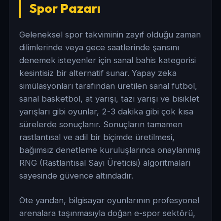
Spor Pazarı
Geleneksel spor takviminin zayıf olduğu zaman
dilimlerinde veya gece saatlerinde şansını
denemek isteyenler için sanal bahis kategorisi
kesintisiz bir alternatif sunar. Yapay zeka
simülasyonları tarafından üretilen sanal futbol,
sanal basketbol, at yarışı, tazı yarışı ve bisiklet
yarışları gibi oyunlar, 2-3 dakika gibi çok kısa
sürelerde sonuçlanır. Sonuçların tamamen
rastlantısal ve adil bir biçimde üretilmesi,
bağımsız denetleme kuruluşlarınca onaylanmış
RNG (Rastlantısal Sayı Üreticisi) algoritmaları
sayesinde güvence altındadır.
Öte yandan, bilgisayar oyunlarının profesyonel
arenalara taşınmasıyla doğan e-spor sektörü,