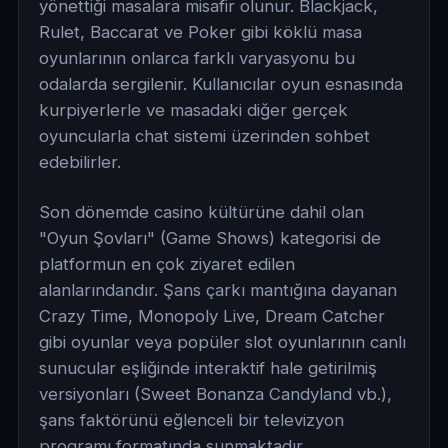
yönettiği masalara misafir olunur. Blackjack,
Rulet, Baccarat ve Poker gibi köklü masa
oyunlarının onlarca farklı varyasyonu bu
odalarda sergilenir. Kullanıcılar oyun esnasında
kurpiyerlerle ve masadaki diğer gerçek
oyuncularla chat sistemi üzerinden sohbet
edebilirler.
Son dönemde casino kültürüne dahil olan
"Oyun Şovları" (Game Shows) kategorisi de
platformun en çok ziyaret edilen
alanlarındandır. Şans çarkı mantığına dayanan
Crazy Time, Monopoly Live, Dream Catcher
gibi oyunlar veya popüler slot oyunlarının canlı
sunucular eşliğinde interaktif hale getirilmiş
versiyonları (Sweet Bonanza Candyland vb.),
şans faktörünü eğlenceli bir televizyon
programı formatında sunmaktadır.