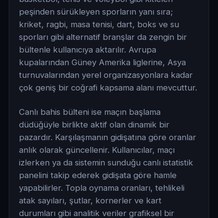
peşinden sürükleyen sporların yanı sıra;
kriket, ragbi, masa tenisi, dart, boks ve su
sporları gibi alternatif branşlar da zengin bir
bültenle kullanıcıya aktarılır. Avrupa
kupalarından Güney Amerika liglerine, Asya
turnuvalarından yerel organizasyonlara kadar
çok geniş bir coğrafi kapsama alanı mevcuttur.
Canlı bahis bülteni ise maçın başlama
düdüğüyle birlikte aktif olan dinamik bir
pazardır. Karşılaşmanın gidişatına göre oranlar
anlık olarak güncellenir. Kullanıcılar, maçı
izlerken ya da sistemin sunduğu canlı istatistik
panelini takip ederek gidişata göre hamle
yapabilirler. Topla oynama oranları, tehlikeli
atak sayıları, şutlar, kornerler ve kart
durumları gibi analitik veriler grafiksel bir