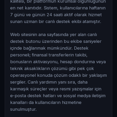
kalitesi, bir platformun kurumsal olgunluğunun
en net kanıtıdır. Sistem, kullanıcılarına haftanın
7 günü ve günün 24 saati aktif olarak hizmet
sunan uzman bir canlı destek ekibi atamıştır.
Web sitesinin ana sayfasında yer alan canlı
destek butonu üzerinden bu ekibe saniyeler
içinde bağlanmak mümkündür. Destek
personeli; finansal transferlerin takibi,
bonusların aktivasyonu, hesap dondurma veya
teknik aksaklıkların çözümü gibi pek çok
operasyonel konuda çözüm odaklı bir yaklaşım
sergiler. Canlı yardımın yanı sıra, daha
karmaşık süreçler veya resmi yazışmalar için
e-posta destek hatları ve sosyal medya iletişim
kanalları da kullanıcıların hizmetine
sunulmuştur.