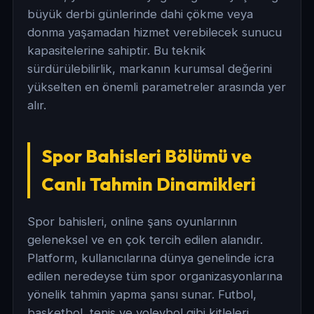
büyük derbi günlerinde dahi çökme veya
donma yaşamadan hizmet verebilecek sunucu
kapasitelerine sahiptir. Bu teknik
sürdürülebilirlik, markanın kurumsal değerini
yükselten en önemli parametreler arasında yer
alır.
Spor Bahisleri Bölümü ve
Canlı Tahmin Dinamikleri
Spor bahisleri, online şans oyunlarının
geleneksel ve en çok tercih edilen alanıdır.
Platform, kullanıcılarına dünya genelinde icra
edilen neredeyse tüm spor organizasyonlarına
yönelik tahmin yapma şansı sunar. Futbol,
basketbol, tenis ve voleybol gibi kitleleri