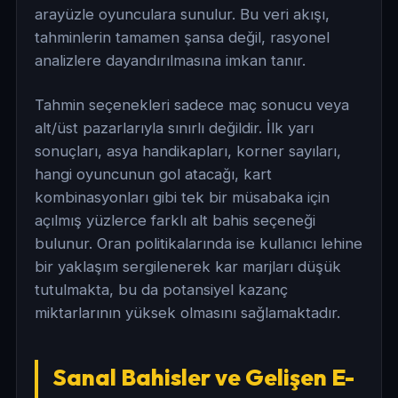
arayüzle oyunculara sunulur. Bu veri akışı,
tahminlerin tamamen şansa değil, rasyonel
analizlere dayandırılmasına imkan tanır.
Tahmin seçenekleri sadece maç sonucu veya
alt/üst pazarlarıyla sınırlı değildir. İlk yarı
sonuçları, asya handikapları, korner sayıları,
hangi oyuncunun gol atacağı, kart
kombinasyonları gibi tek bir müsabaka için
açılmış yüzlerce farklı alt bahis seçeneği
bulunur. Oran politikalarında ise kullanıcı lehine
bir yaklaşım sergilenerek kar marjları düşük
tutulmakta, bu da potansiyel kazanç
miktarlarının yüksek olmasını sağlamaktadır.
Sanal Bahisler ve Gelişen E-