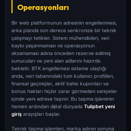
Operasyonları
Bir web platformunun adresinin engellenmesi,
arka planda son derece senkronize bir teknik
çalışmayı tetikler. Sistem mühendisleri, veri
kaybı yaşanmaması ve operasyonun
aksamaması adına önceden rezerve edilmiş
sunucuları ve yeni alan adlarını hazırda
bekletir. BTK engellemesi sisteme ulaştığı
anda, veri tabanındaki tüm kullanıcı profilleri,
finansal geçmişler, aktif bahis kuponları ve
bonus hakları hiçbir zarar görmeden saniyeler
içinde yeni adrese taşınır. Bu taşıma işleminin
hemen ardından dijital dünyada
Tulipbet yeni
giriş
arayışları başlar.
Teknik taşıma işlemleri, marka adının sonuna