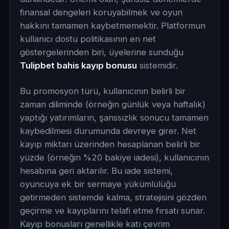
finansal dengeleri koruyabilmek ve oyun
hakkını tamamen kaybetmemektir. Platformun
kullanıcı dostu politikasının en net
göstergelerinden biri, üyelerine sunduğu
Tulipbet bahis kayıp bonusu
sistemidir.
Bu promosyon türü, kullanıcının belirli bir
zaman diliminde (örneğin günlük veya haftalık)
yaptığı yatırımların, şanssızlık sonucu tamamen
kaybedilmesi durumunda devreye girer. Net
kayıp miktarı üzerinden hesaplanan belirli bir
yüzde (örneğin %20 bakiye iadesi), kullanıcının
hesabına geri aktarılır. Bu iade sistemi,
oyuncuya ek bir sermaye yükümlülüğü
getirmeden sistemde kalma, stratejisini gözden
geçirme ve kayıplarını telafi etme fırsatı sunar.
Kayıp bonusları genellikle katı çevrim