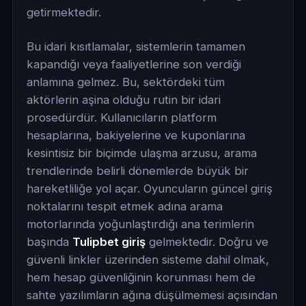
getirmektedir.
Bu idari kısıtlamalar, sistemlerin tamamen
kapandığı veya faaliyetlerine son verdiği
anlamına gelmez. Bu, sektördeki tüm
aktörlerin aşina olduğu rutin bir idari
prosedürdür. Kullanıcıların platform
hesaplarına, bakiyelerine ve kuponlarına
kesintisiz bir biçimde ulaşma arzusu, arama
trendlerinde belirli dönemlerde büyük bir
hareketliliğe yol açar. Oyuncuların güncel giriş
noktalarını tespit etmek adına arama
motorlarında yoğunlaştırdığı ana terimlerin
başında
Tulipbet giriş
gelmektedir. Doğru ve
güvenli linkler üzerinden sisteme dahil olmak,
hem hesap güvenliğinin korunması hem de
sahte yazılımların ağına düşülmemesi açısından