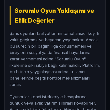
Sorumlu Oyun Yaklaşımı ve
Etik Değerler
Şans oyunları faaliyetlerinin temel amacı keyifli
vakit geçirmek ve heyecan yaşamaktır. Ancak
bu sürecin bir bağımlılığa dönüşmemesi ve
bireylerin sosyal ya da finansal hayatlarına
zarar vermemesi adına "Sorumlu Oyun"
ilkelerine sıkı sıkıya bağlı kalınmalıdır. Platform,
bu bilincin yaygınlaşması adına kullanıcı
panellerinde çeşitli kontrol mekanizmaları
sunar.
Oyuncular kendi istekleriyle hesaplarına
günlük veya aylık yatırım sınırları koyabilirler.
Ayrıca riskli bir eğilim fark edildiğinde, hesabı