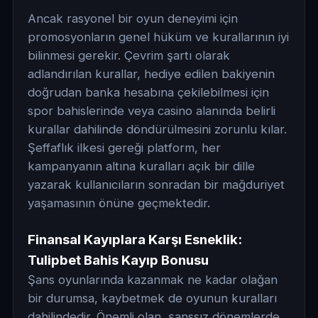
Ancak rasyonel bir oyun deneyimi için
promosyonların genel hüküm ve kurallarının iyi
bilinmesi gerekir. Çevrim şartı olarak
adlandırılan kurallar, hediye edilen bakiyenin
doğrudan banka hesabına çekilebilmesi için
spor bahislerinde veya casino alanında belirli
kurallar dahilinde döndürülmesini zorunlu kılar.
Şeffaflık ilkesi gereği platform, her
kampanyanın altına kuralları açık bir dille
yazarak kullanıcıların sonradan bir mağduriyet
yaşamasının önüne geçmektedir.
Finansal Kayıplara Karşı Esneklik:
Tulipbet Bahis Kayıp Bonusu
Şans oyunlarında kazanmak ne kadar olağan
bir durumsa, kaybetmek de oyunun kuralları
dahilindedir. Önemli olan, şanssız dönemlerde