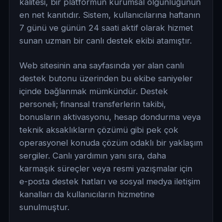
kalitesi, bir platformun kurumsal olgunluğunun
en net kanıtıdır. Sistem, kullanıcılarına haftanın
7 günü ve günün 24 saati aktif olarak hizmet
sunan uzman bir canlı destek ekibi atamıştır.
Web sitesinin ana sayfasında yer alan canlı
destek butonu üzerinden bu ekibe saniyeler
içinde bağlanmak mümkündür. Destek
personeli; finansal transferlerin takibi,
bonusların aktivasyonu, hesap dondurma veya
teknik aksaklıkların çözümü gibi pek çok
operasyonel konuda çözüm odaklı bir yaklaşım
sergiler. Canlı yardımın yanı sıra, daha
karmaşık süreçler veya resmi yazışmalar için
e-posta destek hatları ve sosyal medya iletişim
kanalları da kullanıcıların hizmetine
sunulmuştur.