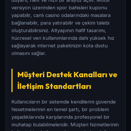
duyarlı, hafif ve hızlı bir arayüz açılır. Mobil
versiyon üzerinden spor bahisleri kuponu
yapabilir, canlı casino odalarındaki masalara
bağlanabilir, para yatırabilir ve çekim talebi
oluşturabilirsiniz. Altyapının hafif tasarımı,
hücresel veri kullanımlarında dahi yüksek hız
sağlayarak internet paketinizin kota dostu
olmasını sağlar.
Müşteri Destek Kanalları ve
İletişim Standartları
Kullanıcıların bir sistemde kendilerini güvende
hissetmelerinin en temel şartı, bir problem
yaşadıklarında karşılarında profesyonel bir
muhatap bulabilmeleridir. Müşteri hizmetlerinin