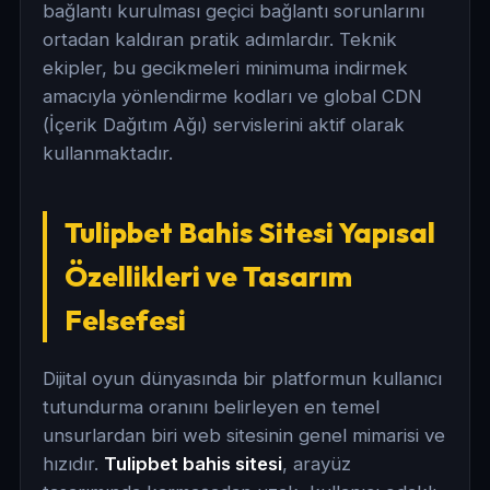
bağlantı kurulması geçici bağlantı sorunlarını
ortadan kaldıran pratik adımlardır. Teknik
ekipler, bu gecikmeleri minimuma indirmek
amacıyla yönlendirme kodları ve global CDN
(İçerik Dağıtım Ağı) servislerini aktif olarak
kullanmaktadır.
Tulipbet Bahis Sitesi Yapısal
Özellikleri ve Tasarım
Felsefesi
Dijital oyun dünyasında bir platformun kullanıcı
tutundurma oranını belirleyen en temel
unsurlardan biri web sitesinin genel mimarisi ve
hızıdır.
Tulipbet bahis sitesi
, arayüz