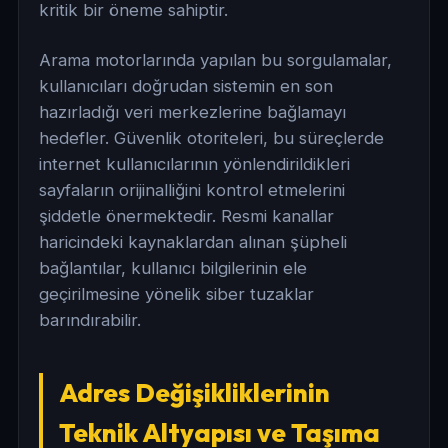
kritik bir öneme sahiptir.
Arama motorlarında yapılan bu sorgulamalar,
kullanıcıları doğrudan sistemin en son
hazırladığı veri merkezlerine bağlamayı
hedefler. Güvenlik otoriteleri, bu süreçlerde
internet kullanıcılarının yönlendirildikleri
sayfaların orijinalliğini kontrol etmelerini
şiddetle önermektedir. Resmi kanallar
haricindeki kaynaklardan alınan şüpheli
bağlantılar, kullanıcı bilgilerinin ele
geçirilmesine yönelik siber tuzaklar
barındırabilir.
Adres Değişikliklerinin
Teknik Altyapısı ve Taşıma