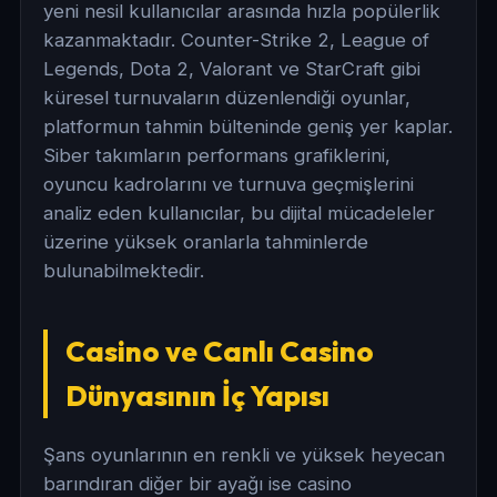
yeni nesil kullanıcılar arasında hızla popülerlik
kazanmaktadır. Counter-Strike 2, League of
Legends, Dota 2, Valorant ve StarCraft gibi
küresel turnuvaların düzenlendiği oyunlar,
platformun tahmin bülteninde geniş yer kaplar.
Siber takımların performans grafiklerini,
oyuncu kadrolarını ve turnuva geçmişlerini
analiz eden kullanıcılar, bu dijital mücadeleler
üzerine yüksek oranlarla tahminlerde
bulunabilmektedir.
Casino ve Canlı Casino
Dünyasının İç Yapısı
Şans oyunlarının en renkli ve yüksek heyecan
barındıran diğer bir ayağı ise casino