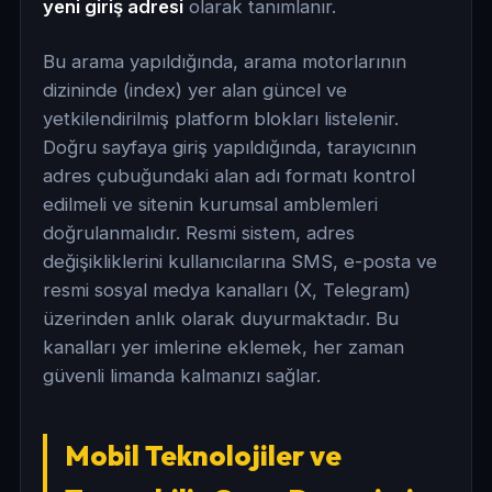
yeni giriş adresi
olarak tanımlanır.
Bu arama yapıldığında, arama motorlarının
dizininde (index) yer alan güncel ve
yetkilendirilmiş platform blokları listelenir.
Doğru sayfaya giriş yapıldığında, tarayıcının
adres çubuğundaki alan adı formatı kontrol
edilmeli ve sitenin kurumsal amblemleri
doğrulanmalıdır. Resmi sistem, adres
değişikliklerini kullanıcılarına SMS, e-posta ve
resmi sosyal medya kanalları (X, Telegram)
üzerinden anlık olarak duyurmaktadır. Bu
kanalları yer imlerine eklemek, her zaman
güvenli limanda kalmanızı sağlar.
Mobil Teknolojiler ve