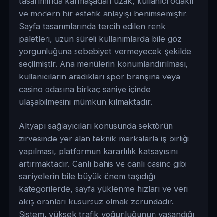
tasarımında karmaşadan uzak, kullanıcı odaklı
ve modern bir estetik anlayışı benimsemiştir.
Sayfa tasarımlarında tercih edilen renk
paletleri, uzun süreli kullanımlarda bile göz
yorgunluğuna sebebiyet vermeyecek şekilde
seçilmiştir. Ana menülerin konumlandırılması,
kullanıcıların aradıkları spor branşına veya
casino odasına birkaç saniye içinde
ulaşabilmesini mümkün kılmaktadır.
Altyapı sağlayıcıları konusunda sektörün
zirvesinde yer alan teknik markalarla iş birliği
yapılması, platformun kararlılık katsayısını
artırmaktadır. Canlı bahis ve canlı casino gibi
saniyelerin bile büyük önem taşıdığı
kategorilerde, sayfa yüklenme hızları ve veri
akış oranları kusursuz olmak zorundadır.
Sistem, yüksek trafik yoğunluğunun yaşandığı