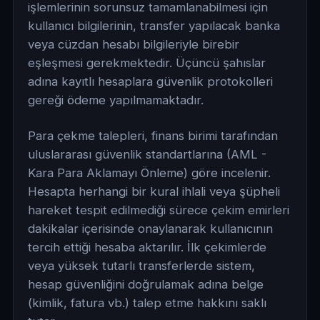
işlemlerinin sorunsuz tamamlanabilmesi için
kullanıcı bilgilerinin, transfer yapılacak banka
veya cüzdan hesabı bilgileriyle birebir
eşleşmesi gerekmektedir. Üçüncü şahıslar
adına kayıtlı hesaplara güvenlik protokolleri
gereği ödeme yapılmamaktadır.
Para çekme talepleri, finans birimi tarafından
uluslararası güvenlik standartlarına (AML -
Kara Para Aklamayı Önleme) göre incelenir.
Hesapta herhangi bir kural ihlali veya şüpheli
hareket tespit edilmediği sürece çekim emirleri
dakikalar içerisinde onaylanarak kullanıcının
tercih ettiği hesaba aktarılır. İlk çekimlerde
veya yüksek tutarlı transferlerde sistem,
hesap güvenliğini doğrulamak adına belge
(kimlik, fatura vb.) talep etme hakkını saklı