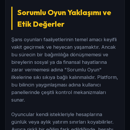
Sorumlu Oyun Yaklaşımı ve
Etik Değerler
Şans oyunları faaliyetlerinin temel amacı keyifli
vakit geçirmek ve heyecan yaşamaktır. Ancak
bu sürecin bir bağımlılığa dönüşmemesi ve
bireylerin sosyal ya da finansal hayatlarına
zarar vermemesi adına "Sorumlu Oyun"
ilkelerine sıkı sıkıya bağlı kalınmalıdır. Platform,
bu bilincin yaygınlaşması adına kullanıcı
panellerinde çeşitli kontrol mekanizmaları
sunar.
Oyuncular kendi istekleriyle hesaplarına
günlük veya aylık yatırım sınırları koyabilirler.
Ayrıca riskli bir eğilim fark edildiğinde, hesabı