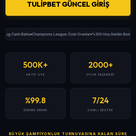
TULIPBET GÜNCEL GIRIŞ
 Lig Canlı Bahis
Champions League Özel Oranlar
%100 Hoş Geldin Bonusu
500K+
2000+
AKTIF ÜYE
OYUN SEÇENEĞI
%99.8
7/24
ÖDEME ORANI
CANLI DESTEK
BÜYÜK ŞAMPIYONLUK TURNUVASINA KALAN SÜRE