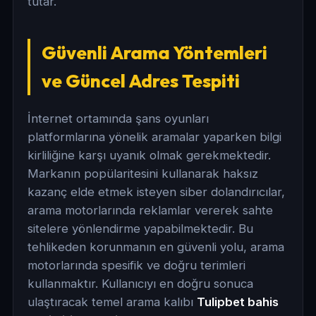
tutar.
Güvenli Arama Yöntemleri
ve Güncel Adres Tespiti
İnternet ortamında şans oyunları
platformlarına yönelik aramalar yaparken bilgi
kirliliğine karşı uyanık olmak gerekmektedir.
Markanın popülaritesini kullanarak haksız
kazanç elde etmek isteyen siber dolandırıcılar,
arama motorlarında reklamlar vererek sahte
sitelere yönlendirme yapabilmektedir. Bu
tehlikeden korunmanın en güvenli yolu, arama
motorlarında spesifik ve doğru terimleri
kullanmaktır. Kullanıcıyı en doğru sonuca
ulaştıracak temel arama kalıbı
Tulipbet bahis