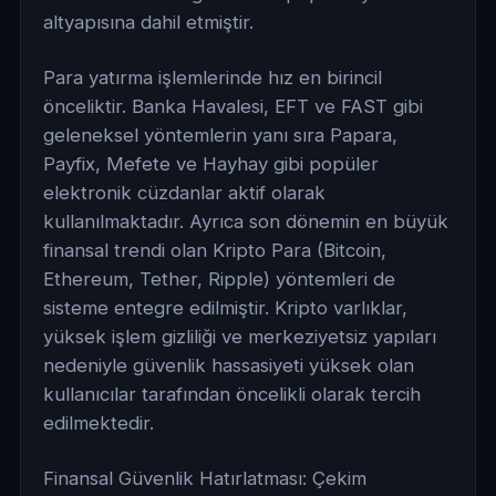
altyapısına dahil etmiştir.
Para yatırma işlemlerinde hız en birincil
önceliktir. Banka Havalesi, EFT ve FAST gibi
geleneksel yöntemlerin yanı sıra Papara,
Payfix, Mefete ve Hayhay gibi popüler
elektronik cüzdanlar aktif olarak
kullanılmaktadır. Ayrıca son dönemin en büyük
finansal trendi olan Kripto Para (Bitcoin,
Ethereum, Tether, Ripple) yöntemleri de
sisteme entegre edilmiştir. Kripto varlıklar,
yüksek işlem gizliliği ve merkeziyetsiz yapıları
nedeniyle güvenlik hassasiyeti yüksek olan
kullanıcılar tarafından öncelikli olarak tercih
edilmektedir.
Finansal Güvenlik Hatırlatması: Çekim