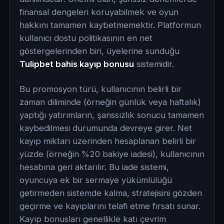
finansal dengeleri koruyabilmek ve oyun
hakkını tamamen kaybetmemektir. Platformun
kullanıcı dostu politikasının en net
göstergelerinden biri, üyelerine sunduğu
Tulipbet bahis kayıp bonusu
sistemidir.
Bu promosyon türü, kullanıcının belirli bir
zaman diliminde (örneğin günlük veya haftalık)
yaptığı yatırımların, şanssızlık sonucu tamamen
kaybedilmesi durumunda devreye girer. Net
kayıp miktarı üzerinden hesaplanan belirli bir
yüzde (örneğin %20 bakiye iadesi), kullanıcının
hesabına geri aktarılır. Bu iade sistemi,
oyuncuya ek bir sermaye yükümlülüğü
getirmeden sistemde kalma, stratejisini gözden
geçirme ve kayıplarını telafi etme fırsatı sunar.
Kayıp bonusları genellikle katı çevrim