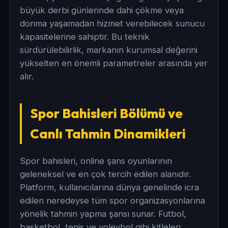
büyük derbi günlerinde dahi çökme veya
donma yaşamadan hizmet verebilecek sunucu
kapasitelerine sahiptir. Bu teknik
sürdürülebilirlik, markanın kurumsal değerini
yükselten en önemli parametreler arasında yer
alır.
Spor Bahisleri Bölümü ve
Canlı Tahmin Dinamikleri
Spor bahisleri, online şans oyunlarının
geleneksel ve en çok tercih edilen alanıdır.
Platform, kullanıcılarına dünya genelinde icra
edilen neredeyse tüm spor organizasyonlarına
yönelik tahmin yapma şansı sunar. Futbol,
basketbol, tenis ve voleybol gibi kitleleri