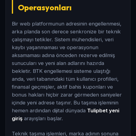
Operasyonları
Bir web platformunun adresinin engellenmesi,
arka planda son derece senkronize bir teknik
çalışmayı tetikler. Sistem mühendisleri, veri
kaybı yaşanmaması ve operasyonun
aksamaması adına önceden rezerve edilmiş
sunucuları ve yeni alan adlarını hazırda
bekletir. BTK engellemesi sisteme ulaştığı
anda, veri tabanındaki tüm kullanıcı profilleri,
finansal geçmişler, aktif bahis kuponları ve
bonus hakları hiçbir zarar görmeden saniyeler
içinde yeni adrese taşınır. Bu taşıma işleminin
hemen ardından dijital dünyada
Tulipbet yeni
giriş
arayışları başlar.
Teknik taşıma işlemleri, marka adının sonuna