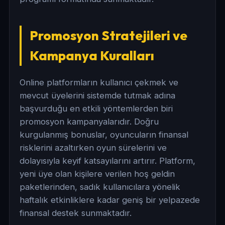
Promosyon Stratejileri ve
Kampanya Kuralları
Online platformların kullanıcı çekmek ve
mevcut üyelerini sistemde tutmak adına
başvurduğu en etkili yöntemlerden biri
promosyon kampanyalarıdır. Doğru
kurgulanmış bonuslar, oyuncuların finansal
risklerini azaltırken oyun sürelerini ve
dolayısıyla keyif katsayılarını artırır. Platform,
yeni üye olan kişilere verilen hoş geldin
paketlerinden, sadık kullanıcılara yönelik
haftalık etkinliklere kadar geniş bir yelpazede
finansal destek sunmaktadır.