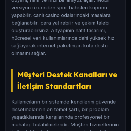
duyarlı, hafif ve hızlı bir arayüz açılır. Mobil
versiyon üzerinden spor bahisleri kuponu
yapabilir, canlı casino odalarındaki masalara
bağlanabilir, para yatırabilir ve çekim talebi
oluşturabilirsiniz. Altyapının hafif tasarımı,
hücresel veri kullanımlarında dahi yüksek hız
sağlayarak internet paketinizin kota dostu
olmasını sağlar.
Müşteri Destek Kanalları ve
İletişim Standartları
Kullanıcıların bir sistemde kendilerini güvende
hissetmelerinin en temel şartı, bir problem
yaşadıklarında karşılarında profesyonel bir
muhatap bulabilmeleridir. Müşteri hizmetlerinin