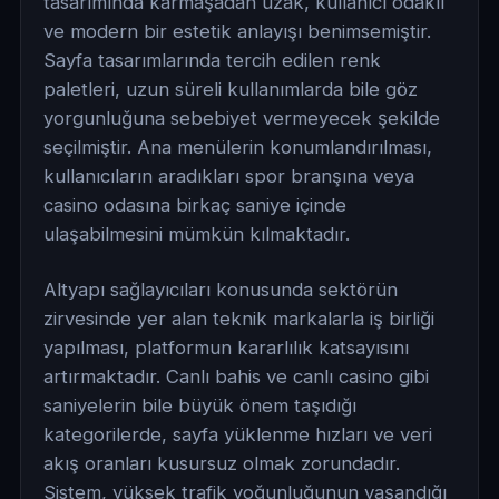
tasarımında karmaşadan uzak, kullanıcı odaklı
ve modern bir estetik anlayışı benimsemiştir.
Sayfa tasarımlarında tercih edilen renk
paletleri, uzun süreli kullanımlarda bile göz
yorgunluğuna sebebiyet vermeyecek şekilde
seçilmiştir. Ana menülerin konumlandırılması,
kullanıcıların aradıkları spor branşına veya
casino odasına birkaç saniye içinde
ulaşabilmesini mümkün kılmaktadır.
Altyapı sağlayıcıları konusunda sektörün
zirvesinde yer alan teknik markalarla iş birliği
yapılması, platformun kararlılık katsayısını
artırmaktadır. Canlı bahis ve canlı casino gibi
saniyelerin bile büyük önem taşıdığı
kategorilerde, sayfa yüklenme hızları ve veri
akış oranları kusursuz olmak zorundadır.
Sistem, yüksek trafik yoğunluğunun yaşandığı