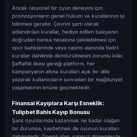
Ancak rasyonel bir oyun deneyimi için
promosyonların genel hüküm ve kurallarının iyi
bilinmesi gerekir. Çevrim şartı olarak
adlandırılan kurallar, hediye edilen bakiyenin
doğrudan banka hesabına çekilebilmesi için
spor bahislerinde veya casino alanında belirli
kurallar dahilinde döndürülmesini zorunlu kılar.
Şeffaflık ilkesi gereği platform, her
kampanyanın altına kuralları açık bir dille
yazarak kullanıcıların sonradan bir mağduriyet
yaşamasının önüne geçmektedir.
Finansal Kayıplara Karşı Esneklik:
Tulipbet Bahis Kayıp Bonusu
Şans oyunlarında kazanmak ne kadar olağan
bir durumsa, kaybetmek de oyunun kuralları
dahilindedir. Önemli olan, şanssız dönemlerde