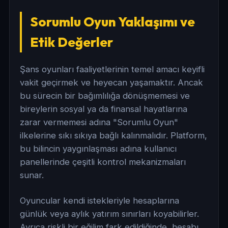
Sorumlu Oyun Yaklaşımı ve
Etik Değerler
Şans oyunları faaliyetlerinin temel amacı keyifli
vakit geçirmek ve heyecan yaşamaktır. Ancak
bu sürecin bir bağımlılığa dönüşmemesi ve
bireylerin sosyal ya da finansal hayatlarına
zarar vermemesi adına "Sorumlu Oyun"
ilkelerine sıkı sıkıya bağlı kalınmalıdır. Platform,
bu bilincin yaygınlaşması adına kullanıcı
panellerinde çeşitli kontrol mekanizmaları
sunar.
Oyuncular kendi istekleriyle hesaplarına
günlük veya aylık yatırım sınırları koyabilirler.
Ayrıca riskli bir eğilim fark edildiğinde, hesabı