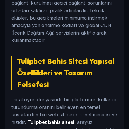
bağlantı kurulması geçici bağlantı sorunlarını
ortadan kaldıran pratik adımlardır. Teknik
ekipler, bu gecikmeleri minimuma indirmek
amacıyla yönlendirme kodları ve global CDN
(İçerik Dağıtım Ağı) servislerini aktif olarak
kullanmaktadır.
Tulipbet Bahis Sitesi Yapısal
Özellikleri ve Tasarım
Felsefesi
Dijital oyun dünyasında bir platformun kullanıcı
tutundurma oranını belirleyen en temel
unsurlardan biri web sitesinin genel mimarisi ve
hızıdır.
Tulipbet bahis sitesi
, arayüz