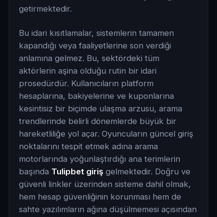
getirmektedir.
Bu idari kısıtlamalar, sistemlerin tamamen
kapandığı veya faaliyetlerine son verdiği
anlamına gelmez. Bu, sektördeki tüm
aktörlerin aşina olduğu rutin bir idari
prosedürdür. Kullanıcıların platform
hesaplarına, bakiyelerine ve kuponlarına
kesintisiz bir biçimde ulaşma arzusu, arama
trendlerinde belirli dönemlerde büyük bir
hareketliliğe yol açar. Oyuncuların güncel giriş
noktalarını tespit etmek adına arama
motorlarında yoğunlaştırdığı ana terimlerin
başında
Tulipbet giriş
gelmektedir. Doğru ve
güvenli linkler üzerinden sisteme dahil olmak,
hem hesap güvenliğinin korunması hem de
sahte yazılımların ağına düşülmemesi açısından