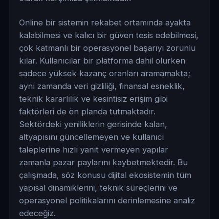
Online bir sistemin rekabet ortamında ayakta
kalabilmesi ve kalıcı bir güven tesis edebilmesi,
çok katmanlı bir operasyonel başarıyı zorunlu
kılar. Kullanıcılar bir platforma dahil olurken
sadece yüksek kazanç oranları aramamakta;
aynı zamanda veri gizliliği, finansal esneklik,
teknik kararlılık ve kesintisiz erişim gibi
faktörleri de ön planda tutmaktadır.
Sektördeki yeniliklerin gerisinde kalan,
altyapısını güncellemeyen ve kullanıcı
taleplerine hızlı yanıt vermeyen yapılar
zamanla pazar paylarını kaybetmektedir. Bu
çalışmada, söz konusu dijital ekosistemin tüm
yapısal dinamiklerini, teknik süreçlerini ve
operasyonel politikalarını derinlemesine analiz
edeceğiz.