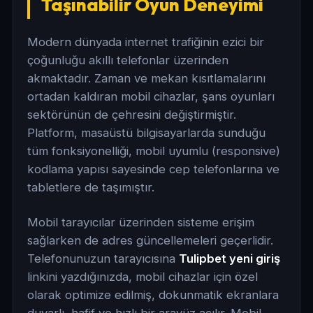
Taşınabilir Oyun Deneyimi
Modern dünyada internet trafiğinin ezici bir
çoğunluğu akıllı telefonlar üzerinden
akmaktadır. Zaman ve mekan kısıtlamalarını
ortadan kaldıran mobil cihazlar, şans oyunları
sektörünün de çehresini değiştirmiştir.
Platform, masaüstü bilgisayarlarda sunduğu
tüm fonksiyonelliği, mobil uyumlu (responsive)
kodlama yapısı sayesinde cep telefonlarına ve
tabletlere de taşımıştır.
Mobil tarayıcılar üzerinden sisteme erişim
sağlarken de adres güncellemeleri geçerlidir.
Telefonunuzun tarayıcısına
Tulipbet yeni giriş
linkini yazdığınızda, mobil cihazlar için özel
olarak optimize edilmiş, dokunmatik ekranlara