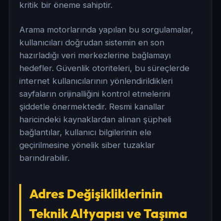
kritik bir öneme sahiptir.
Arama motorlarında yapılan bu sorgulamalar,
kullanıcıları doğrudan sistemin en son
hazırladığı veri merkezlerine bağlamayı
hedefler. Güvenlik otoriteleri, bu süreçlerde
internet kullanıcılarının yönlendirildikleri
sayfaların orijinalliğini kontrol etmelerini
şiddetle önermektedir. Resmi kanallar
haricindeki kaynaklardan alınan şüpheli
bağlantılar, kullanıcı bilgilerinin ele
geçirilmesine yönelik siber tuzaklar
barındırabilir.
Adres Değişikliklerinin
Teknik Altyapısı ve Taşıma