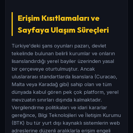
Erişim Kısıtlamaları ve
Sayfaya Ulaşım Süreçleri
Türkiye'deki şans oyunları pazarı, devlet
tekelinde bulunan belirli kurumlar ve onların
lisanslandırdığı yerel bayiler üzerinden yasal
bir çerçeveye oturtulmuştur. Ancak
uluslararası standartlarda lisanslara (Curacao,
Malta veya Karadağ gibi) sahip olan ve tüm
dünyada kabul gören pek çok platform, yerel
mevzuatın sınırları dışında kalmaktadır.
Vergilendirme politikaları ve idari kararlar
gereğince, Bilgi Teknolojileri ve İletişim Kurumu
(BTK) bu tür yurt dışı kaynaklı sistemlerin web
adreslerine düzenli aralıklarla erişim engeli