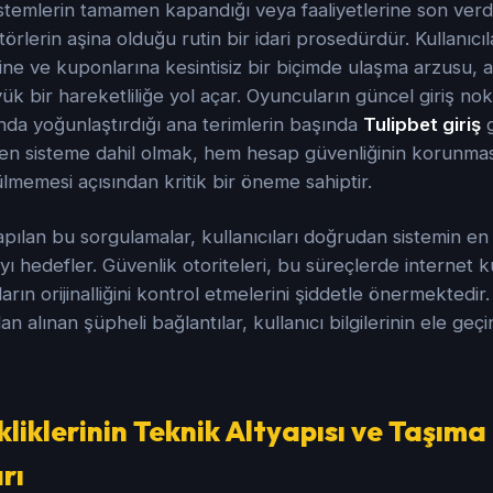
 sistemlerin tamamen kapandığı veya faaliyetlerine son ver
rlerin aşina olduğu rutin bir idari prosedürdür. Kullanıcı
ine ve kuponlarına kesintisiz bir biçimde ulaşma arzusu, 
ük bir hareketliliğe yol açar. Oyuncuların güncel giriş nok
nda yoğunlaştırdığı ana terimlerin başında
Tulipbet giriş
g
nden sisteme dahil olmak, hem hesap güvenliğinin korunma
ülmemesi açısından kritik bir öneme sahiptir.
ılan bu sorgulamalar, kullanıcıları doğrudan sistemin en 
 hedefler. Güvenlik otoriteleri, bu süreçlerde internet kul
aların orijinalliğini kontrol etmelerini şiddetle önermektedir
n alınan şüpheli bağlantılar, kullanıcı bilgilerinin ele geçi
kliklerinin Teknik Altyapısı ve Taşıma
rı