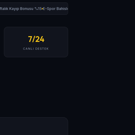
alık Kayıp Bonusu %15
E-Spor Bahisleri
7/24 Canlı Destek
Süper Lig Canlı Ba
7/24
CANLI DESTEK