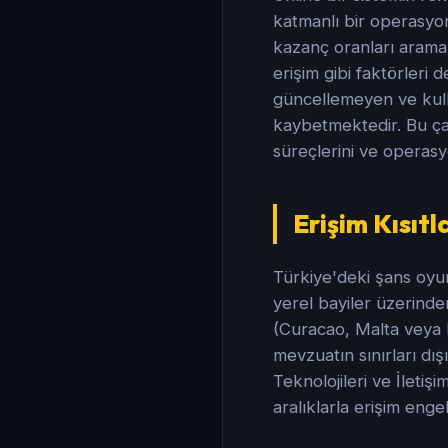
katmanlı bir operasyon
kazanç oranları aramama
erişim gibi faktörleri 
güncellemeyen ve kulla
kaybetmektedir. Bu çal
süreçlerini ve operasy
Erişim Kısıt
Türkiye'deki şans oyunl
yerel bayiler üzerinde
(Curacao, Malta veya 
mevzuatın sınırları dış
Teknolojileri ve İleti
aralıklarla erişim enge