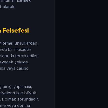
minimuma indirmek
f olarak
m Felsefesi
en temel unsurlardan
mında karmaşadan
mlarında tercih edilen
meyecek şekilde
şına veya casino
birliği yapılması,
aniyelerin bile büyük
suz olmak zorundadır.
ökme veya donma