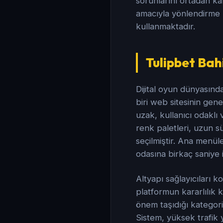
sorunlarını ortadan ka
amacıyla yönlendirme k
kullanmaktadır.
Tulipbet Bahi
Dijital oyun dünyasınd
biri web sitesinin gene
uzak, kullanıcı odaklı 
renk paletleri, uzun 
seçilmiştir. Ana menül
odasına birkaç saniye 
Altyapı sağlayıcıları k
platformun kararlılık k
önem taşıdığı kategori
Sistem, yüksek trafi