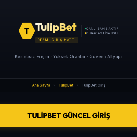
TulipBet
T
CANLI BAHIS AKTIF
CURACAO LISANSLI
RESMI GIRIŞ HATTI
Kesintisiz Erişim · Yüksek Oranlar · Güvenli Altyapı
Ana Sayfa
›
TulipBet
›
TulipBet Giriş
TULIPBET GÜNCEL GIRIŞ