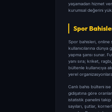
yaşamadan hizmet vereb
kurumsal değerini yüks
Spor Bahisle
Spor bahisleri, online
kullanıcılarına dünya 
yapma şansı sunar. Fut
yanı sıra; kriket, ragb
bültenle kullanıcıya a
yerel organizasyonlar
Canlı bahis bülteni is
gidişatına göre oranlar
istatistik panelini tak
sayıları, şutlar, korne