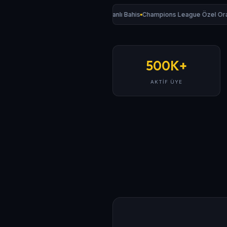
Süper Lig Canlı Bahis
Champions League Özel Oranl
500K+
AKTIF ÜYE