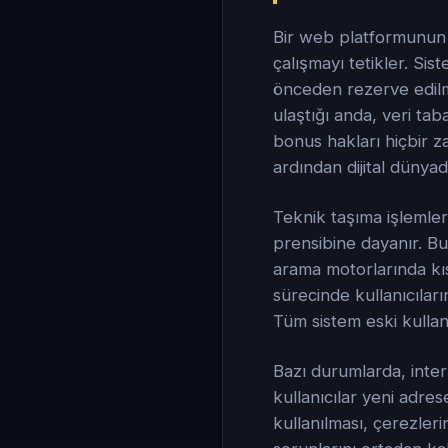
Bir web platformunun 
çalışmayı tetikler. S
önceden rezerve edilmi
ulaştığı anda, veri tab
bonus hakları hiçbir z
ardından dijital dünya
Teknik taşıma işlemleri
prensibine dayanır. Bu
arama motorlarında kıs
sürecinde kullanıcıları
Tüm sistem eski kullan
Bazı durumlarda, inter
kullanıcılar yeni adres
kullanılması, çerezler