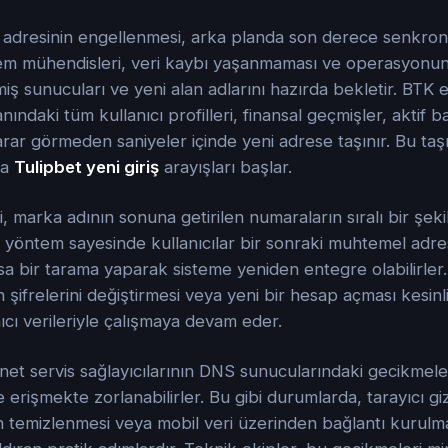
adresinin engellenmesi, arka planda son derece senkroni
istem mühendisleri, veri kaybı yaşanmaması ve operasyon
ş sunucuları ve yeni alan adlarını hazırda bekletir. BTK 
anındaki tüm kullanıcı profilleri, finansal geçmişler, aktif 
arar görmeden saniyeler içinde yeni adrese taşınır. Bu ta
da
Tulipbet yeni giriş
arayışları başlar.
, marka adının sonuna getirilen numaraların sıralı bir şekil
 yöntem sayesinde kullanıcılar bir sonraki muhtemel adres
a bir tarama yaparak sisteme yeniden entegre olabilirler.
n şifrelerini değiştirmesi veya yeni bir hesap açması kesinl
ıcı verileriyle çalışmaya devam eder.
net servis sağlayıcılarının DNS sunucularındaki gecikmel
e erişmekte zorlanabilirler. Bu gibi durumlarda, tarayıcı gi
in temizlenmesi veya mobil veri üzerinden bağlantı kurulma