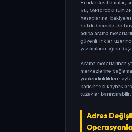
Bu idari kısıtlamalar,
Bu, sektördeki tüm aktö
hesaplarına, bakiyeler
belirli dönemlerde büy
adına arama motorları
güvenli linkler üzeri
yazılımların ağına düş
Arama motorlarında yap
merkezlerine bağlamayı
yönlendirildikleri sayf
haricindeki kaynaklarda
tuzaklar barındırabilir.
Adres Değişi
Operasyonla