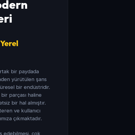
odern
eri
 Yerel
ortak bir paydada
inden yürütülen şans
resel bir endüstridir.
 bir parçası haline
iz bir hal almıştır.
teren ve kullanıcı
ımıza çıkmaktadır.
is edebilmesi, çok