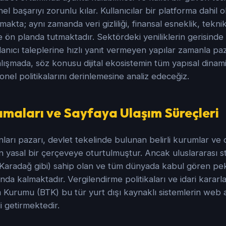
el başarıyı zorunlu kılar. Kullanıcılar bir platforma dahi
kta; aynı zamanda veri gizliliği, finansal esneklik, teknik 
de ön planda tutmaktadır. Sektördeki yeniliklerin gerisinde 
nıcı taleplerine hızlı yanıt vermeyen yapılar zamanla paz
ışmada, söz konusu dijital ekosistemin tüm yapısal dinamik
onel politikalarını derinlemesine analiz edeceğiz.
lamaları ve Sayfaya Ulaşım Süreçleri
arı pazarı, devlet tekelinde bulunan belirli kurumlar ve o
n yasal bir çerçeveye oturtulmuştur. Ancak uluslararası st
Karadağ gibi) sahip olan ve tüm dünyada kabul gören pek
ında kalmaktadır. Vergilendirme politikaları ve idari kararla
şim Kurumu (BTK) bu tür yurt dışı kaynaklı sistemlerin web 
li getirmektedir.