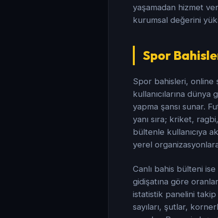
yaşamadan hizmet vereb
kurumsal değerini yüks
Spor Bahisle
Spor bahisleri, online
kullanıcılarına dünya 
yapma şansı sunar. Fut
yanı sıra; kriket, ragb
bültenle kullanıcıya a
yerel organizasyonlar
Canlı bahis bülteni is
gidişatına göre oranlar
istatistik panelini tak
sayıları, şutlar, korne