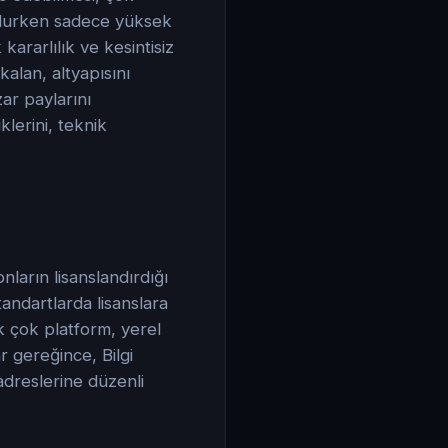
l olurken sadece yüksek
kararlılık ve kesintisiz
kalan, altyapısını
ar paylarını
lerini, teknik
nların lisanslandırdığı
andartlarda lisanslara
 çok platform, yerel
r gereğince, Bilgi
adreslerine düzenli