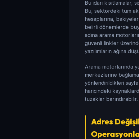
Bu idari kısıtlamalar,
Bu, sektördeki tüm aktö
hesaplarına, bakiyeler
belirli dönemlerde büy
adına arama motorları
güvenli linkler üzeri
yazılımların ağına düş
Arama motorlarında yap
merkezlerine bağlamayı
yönlendirildikleri sayf
haricindeki kaynaklarda
tuzaklar barındırabilir.
Adres Değişi
Operasyonla