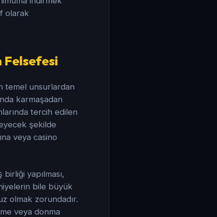
minimuma indirmek
f olarak
m Felsefesi
en temel unsurlardan
mında karmaşadan
mlarında tercih edilen
meyecek şekilde
şına veya casino
birliği yapılması,
aniyelerin bile büyük
suz olmak zorundadır.
ökme veya donma