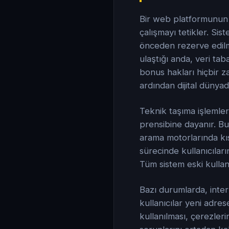
Bir web platformunun 
çalışmayı tetikler. S
önceden rezerve edilmi
ulaştığı anda, veri tab
bonus hakları hiçbir z
ardından dijital dünya
Teknik taşıma işlemleri
prensibine dayanır. Bu
arama motorlarında kıs
sürecinde kullanıcıları
Tüm sistem eski kullan
Bazı durumlarda, inter
kullanıcılar yeni adres
kullanılması, çerezler