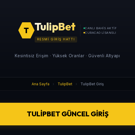
TulipBet
T
CANLI BAHIS AKTIF
CURACAO LISANSLI
RESMI GIRIŞ HATTI
Kesintisiz Erişim · Yüksek Oranlar · Güvenli Altyapı
Ana Sayfa
›
TulipBet
›
TulipBet Giriş
TULIPBET GÜNCEL GIRIŞ