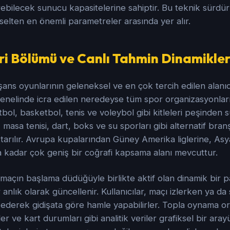
ilecek sunucu kapasitelerine sahiptir. Bu teknik sürdürü
elten en önemli parametreler arasında yer alır.
ri Bölümü ve Canlı Tahmin Dinamikler
 şans oyunlarının geleneksel ve en çok tercih edilen alanıd
genelinde icra edilen neredeyse tüm spor organizasyonlar
bol, basketbol, tenis ve voleybol gibi kitleleri peşinden 
i, masa tenisi, dart, boks ve su sporları gibi alternatif bran
ktarılır. Avrupa kupalarından Güney Amerika liglerine, As
a kadar çok geniş bir coğrafi kapsama alanı mevcuttur.
e maçın başlama düdüğüyle birlikte aktif olan dinamik bir 
 anlık olarak güncellenir. Kullanıcılar, maçı izlerken ya d
ip ederek gidişata göre hamle yapabilirler. Topla oynama ora
rler ve kart durumları gibi analitik veriler grafiksel bir ar