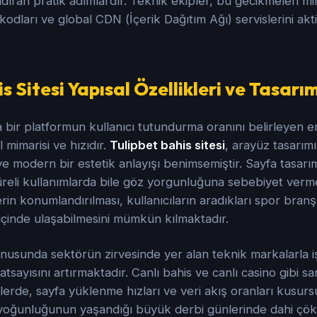
ldıran pratik adımlardır. Teknik ekipler, bu gecikmeleri 
odları ve global CDN (İçerik Dağıtım Ağı) servislerini akti
s Sitesi Yapısal Özellikleri ve Tasarı
a bir platformun kullanıcı tutundurma oranını belirleyen 
l mimarisi ve hızıdır.
Tulipbet bahis sitesi
, arayüz tasarı
ve modern bir estetik anlayışı benimsemiştir. Sayfa tasarı
süreli kullanımlarda bile göz yorgunluğuna sebebiyet ver
erin konumlandırılması, kullanıcıların aradıkları spor bran
içinde ulaşabilmesini mümkün kılmaktadır.
onusunda sektörün zirvesinde yer alan teknik markalarla iş 
atsayısını artırmaktadır. Canlı bahis ve canlı casino gibi s
lerde, sayfa yüklenme hızları ve veri akış oranları kusur
k yoğunluğunun yaşandığı büyük derbi günlerinde dahi ç