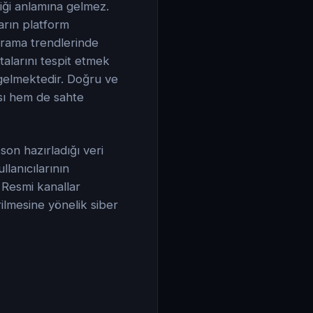
diği anlamına gelmez.
ların platform
arama trendlerinde
talarını tespit etmek
elmektedir. Doğru ve
sı hem de sahte
son hazırladığı veri
lanıcılarının
. Resmi kanallar
rilmesine yönelik siber