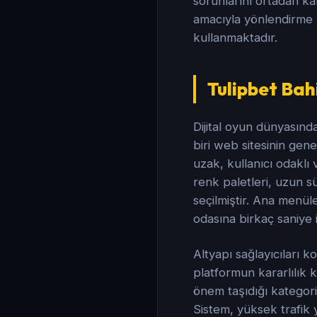
sorunlarını ortadan ka
amacıyla yönlendirme k
kullanmaktadır.
Tulipbet Bahi
Dijital oyun dünyasınd
biri web sitesinin gene
uzak, kullanıcı odaklı 
renk paletleri, uzun 
seçilmiştir. Ana menül
odasına birkaç saniye 
Altyapı sağlayıcıları k
platformun kararlılık k
önem taşıdığı kategori
Sistem, yüksek trafi