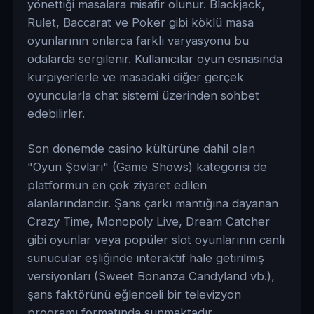
yönettiği masalara misafir olunur. Blackjack,
Rulet, Baccarat ve Poker gibi köklü masa
oyunlarının onlarca farklı varyasyonu bu
odalarda sergilenir. Kullanıcılar oyun esnasında
kurpiyerlerle ve masadaki diğer gerçek
oyuncularla chat sistemi üzerinden sohbet
edebilirler.
Son dönemde casino kültürüne dahil olan
"Oyun Şovları" (Game Shows) kategorisi de
platformun en çok ziyaret edilen
alanlarındandır. Şans çarkı mantığına dayanan
Crazy Time, Monopoly Live, Dream Catcher
gibi oyunlar veya popüler slot oyunlarının canlı
sunucular eşliğinde interaktif hale getirilmiş
versiyonları (Sweet Bonanza Candyland vb.),
şans faktörünü eğlenceli bir televizyon
programı formatında sunmaktadır.