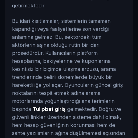
getirmektedir.
Bu idari kısıtlamalar, sistemlerin tamamen
kapandığı veya faaliyetlerine son verdiği
anlamına gelmez. Bu, sektördeki tüm
aktörlerin aşina olduğu rutin bir idari
prosedürdür. Kullanıcıların platform
hesaplarına, bakiyelerine ve kuponlarına
kesintisiz bir biçimde ulaşma arzusu, arama
trendlerinde belirli dönemlerde büyük bir
hareketliliğe yol açar. Oyuncuların güncel giriş
noktalarını tespit etmek adına arama
motorlarında yoğunlaştırdığı ana terimlerin
başında
Tulipbet giriş
gelmektedir. Doğru ve
güvenli linkler üzerinden sisteme dahil olmak,
hem hesap güvenliğinin korunması hem de
sahte yazılımların ağına düşülmemesi açısından