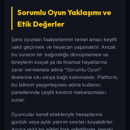
Sorumlu Oyun Yaklaşımı ve
Etik Değerler
Şans oyunları faaliyetlerinin temel amacı keyifli
vakit geçirmek ve heyecan yaşamaktır. Ancak
bu sürecin bir bağımlılığa dönüşmemesi ve
bireylerin sosyal ya da finansal hayatlarına
zarar vermemesi adına "Sorumlu Oyun"
ilkelerine sıkı sıkıya bağlı kalınmalıdır. Platform,
bu bilincin yaygınlaşması adına kullanıcı
panellerinde çeşitli kontrol mekanizmaları
sunar.
Oyuncular kendi istekleriyle hesaplarına
günlük veya aylık yatırım sınırları koyabilirler.
Ayrıca riskli bir eğilim fark edildiğinde, hesabı