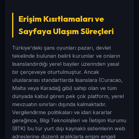
Erişim Kısıtlamaları ve
Sayfaya Ulaşım Süreçleri
Türkiye'deki şans oyunları pazarı, devlet
tekelinde bulunan belirli kurumlar ve onların
lisanslandırdığı yerel bayiler üzerinden yasal
bir çerçeveye oturtulmuştur. Ancak
uluslararası standartlarda lisanslara (Curacao,
Malta veya Karadağ gibi) sahip olan ve tüm
dünyada kabul gören pek çok platform, yerel
mevzuatın sınırları dışında kalmaktadır.
Vergilendirme politikaları ve idari kararlar
gereğince, Bilgi Teknolojileri ve İletişim Kurumu
(BTK) bu tür yurt dışı kaynaklı sistemlerin web
adreslerine düzenli aralıklarla erişim engeli