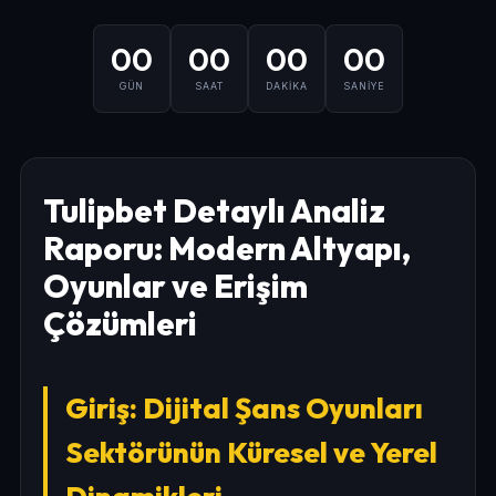
00
00
00
00
GÜN
SAAT
DAKİKA
SANİYE
Tulipbet Detaylı Analiz
Raporu: Modern Altyapı,
Oyunlar ve Erişim
Çözümleri
Giriş: Dijital Şans Oyunları
Sektörünün Küresel ve Yerel