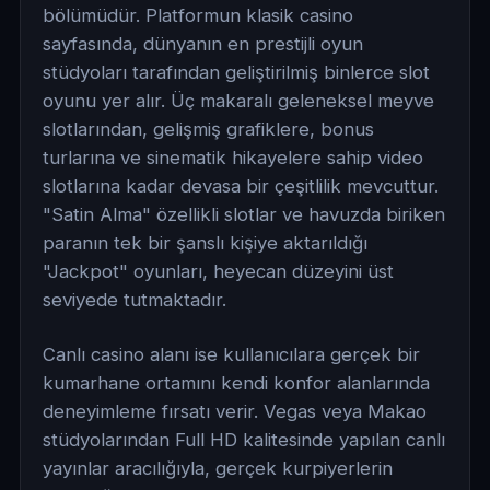
bölümüdür. Platformun klasik casino
sayfasında, dünyanın en prestijli oyun
stüdyoları tarafından geliştirilmiş binlerce slot
oyunu yer alır. Üç makaralı geleneksel meyve
slotlarından, gelişmiş grafiklere, bonus
turlarına ve sinematik hikayelere sahip video
slotlarına kadar devasa bir çeşitlilik mevcuttur.
"Satin Alma" özellikli slotlar ve havuzda biriken
paranın tek bir şanslı kişiye aktarıldığı
"Jackpot" oyunları, heyecan düzeyini üst
seviyede tutmaktadır.
Canlı casino alanı ise kullanıcılara gerçek bir
kumarhane ortamını kendi konfor alanlarında
deneyimleme fırsatı verir. Vegas veya Makao
stüdyolarından Full HD kalitesinde yapılan canlı
yayınlar aracılığıyla, gerçek kurpiyerlerin