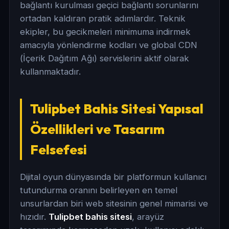
bağlantı kurulması geçici bağlantı sorunlarını
ortadan kaldıran pratik adımlardır. Teknik
ekipler, bu gecikmeleri minimuma indirmek
amacıyla yönlendirme kodları ve global CDN
(İçerik Dağıtım Ağı) servislerini aktif olarak
kullanmaktadır.
Tulipbet Bahis Sitesi Yapısal
Özellikleri ve Tasarım
Felsefesi
Dijital oyun dünyasında bir platformun kullanıcı
tutundurma oranını belirleyen en temel
unsurlardan biri web sitesinin genel mimarisi ve
hızıdır.
Tulipbet bahis sitesi
, arayüz