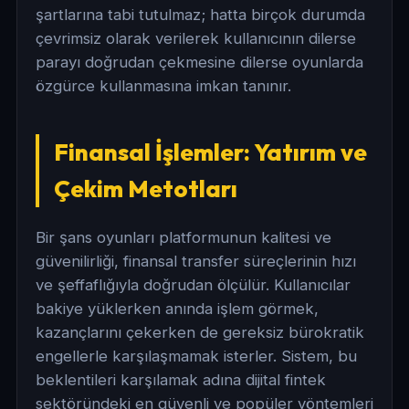
şartlarına tabi tutulmaz; hatta birçok durumda
çevrimsiz olarak verilerek kullanıcının dilerse
parayı doğrudan çekmesine dilerse oyunlarda
özgürce kullanmasına imkan tanınır.
Finansal İşlemler: Yatırım ve
Çekim Metotları
Bir şans oyunları platformunun kalitesi ve
güvenilirliği, finansal transfer süreçlerinin hızı
ve şeffaflığıyla doğrudan ölçülür. Kullanıcılar
bakiye yüklerken anında işlem görmek,
kazançlarını çekerken de gereksiz bürokratik
engellerle karşılaşmamak isterler. Sistem, bu
beklentileri karşılamak adına dijital fintek
sektöründeki en güvenli ve popüler yöntemleri