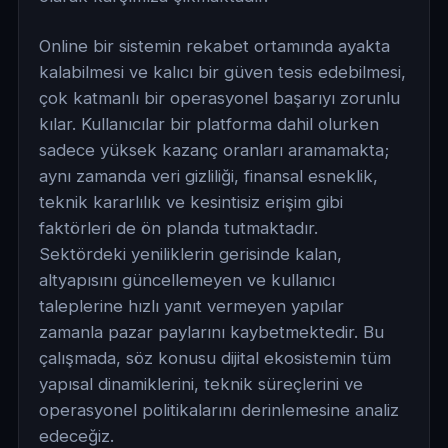
Online bir sistemin rekabet ortamında ayakta
kalabilmesi ve kalıcı bir güven tesis edebilmesi,
çok katmanlı bir operasyonel başarıyı zorunlu
kılar. Kullanıcılar bir platforma dahil olurken
sadece yüksek kazanç oranları aramamakta;
aynı zamanda veri gizliliği, finansal esneklik,
teknik kararlılık ve kesintisiz erişim gibi
faktörleri de ön planda tutmaktadır.
Sektördeki yeniliklerin gerisinde kalan,
altyapısını güncellemeyen ve kullanıcı
taleplerine hızlı yanıt vermeyen yapılar
zamanla pazar paylarını kaybetmektedir. Bu
çalışmada, söz konusu dijital ekosistemin tüm
yapısal dinamiklerini, teknik süreçlerini ve
operasyonel politikalarını derinlemesine analiz
edeceğiz.