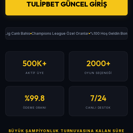
TULIPBET GÜNCEL GIRIŞ
r Lig Canlı Bahis
Champions League Özel Oranlar
%100 Hoş Geldin Bonusu
500K+
2000+
AKTIF ÜYE
OYUN SEÇENEĞI
%99.8
7/24
ÖDEME ORANI
CANLI DESTEK
BÜYÜK ŞAMPIYONLUK TURNUVASINA KALAN SÜRE