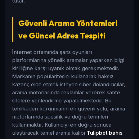
tutar.
Güvenli Arama Yöntemleri
ve Güncel Adres Tespiti
İnternet ortamında şans oyunları
platformlarına yönelik aramalar yaparken bilgi
kirliliğine karşı uyanık olmak gerekmektedir.
Markanın popülaritesini kullanarak haksız
kazanç elde etmek isteyen siber dolandırıcılar,
arama motorlarında reklamlar vererek sahte
sitelere yönlendirme yapabilmektedir. Bu
tehlikeden korunmanın en güvenli yolu, arama
motorlarında spesifik ve doğru terimleri
kullanmaktır. Kullanıcıyı en doğru sonuca
ulaştıracak temel arama kalıbı
Tulipbet bahis