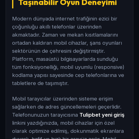
Taşınabilir Oyun Deneyimi
Modern dünyada internet trafiğinin ezici bir
çoğunluğu akıllı telefonlar üzerinden
akmaktadır. Zaman ve mekan kısıtlamalarını
ortadan kaldıran mobil cihazlar, şans oyunları
sektörünün de çehresini değiştirmiştir.
Platform, masaüstü bilgisayarlarda sunduğu
tüm fonksiyonelliği, mobil uyumlu (responsive)
kodlama yapısı sayesinde cep telefonlarına ve
tabletlere de taşımıştır.
Mobil tarayıcılar üzerinden sisteme erişim
sağlarken de adres güncellemeleri geçerlidir.
Telefonunuzun tarayıcısına
Tulipbet yeni giriş
linkini yazdığınızda, mobil cihazlar için özel
olarak optimize edilmiş, dokunmatik ekranlara