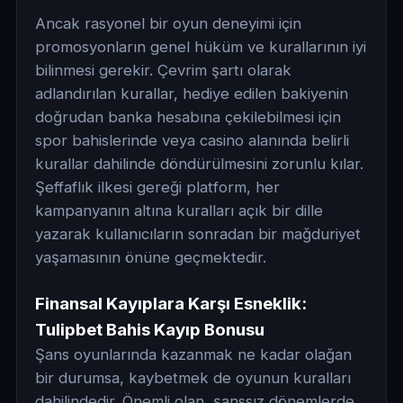
Ancak rasyonel bir oyun deneyimi için
promosyonların genel hüküm ve kurallarının iyi
bilinmesi gerekir. Çevrim şartı olarak
adlandırılan kurallar, hediye edilen bakiyenin
doğrudan banka hesabına çekilebilmesi için
spor bahislerinde veya casino alanında belirli
kurallar dahilinde döndürülmesini zorunlu kılar.
Şeffaflık ilkesi gereği platform, her
kampanyanın altına kuralları açık bir dille
yazarak kullanıcıların sonradan bir mağduriyet
yaşamasının önüne geçmektedir.
Finansal Kayıplara Karşı Esneklik:
Tulipbet Bahis Kayıp Bonusu
Şans oyunlarında kazanmak ne kadar olağan
bir durumsa, kaybetmek de oyunun kuralları
dahilindedir. Önemli olan, şanssız dönemlerde