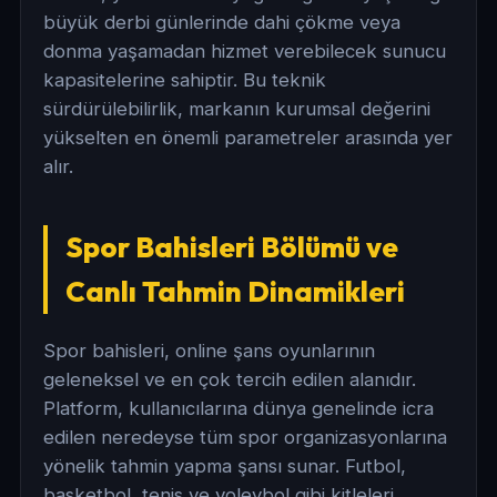
büyük derbi günlerinde dahi çökme veya
donma yaşamadan hizmet verebilecek sunucu
kapasitelerine sahiptir. Bu teknik
sürdürülebilirlik, markanın kurumsal değerini
yükselten en önemli parametreler arasında yer
alır.
Spor Bahisleri Bölümü ve
Canlı Tahmin Dinamikleri
Spor bahisleri, online şans oyunlarının
geleneksel ve en çok tercih edilen alanıdır.
Platform, kullanıcılarına dünya genelinde icra
edilen neredeyse tüm spor organizasyonlarına
yönelik tahmin yapma şansı sunar. Futbol,
basketbol, tenis ve voleybol gibi kitleleri