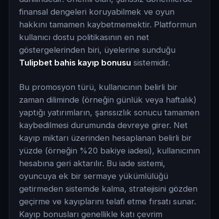
finansal dengeleri koruyabilmek ve oyun
hakkını tamamen kaybetmemektir. Platformun
kullanıcı dostu politikasının en net
göstergelerinden biri, üyelerine sunduğu
Tulipbet bahis kayıp bonusu
sistemidir.
Bu promosyon türü, kullanıcının belirli bir
zaman diliminde (örneğin günlük veya haftalık)
yaptığı yatırımların, şanssızlık sonucu tamamen
kaybedilmesi durumunda devreye girer. Net
kayıp miktarı üzerinden hesaplanan belirli bir
yüzde (örneğin %20 bakiye iadesi), kullanıcının
hesabına geri aktarılır. Bu iade sistemi,
oyuncuya ek bir sermaye yükümlülüğü
getirmeden sistemde kalma, stratejisini gözden
geçirme ve kayıplarını telafi etme fırsatı sunar.
Kayıp bonusları genellikle katı çevrim