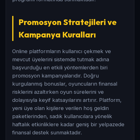
Promosyon Stratejileri ve
Kampanya Kuralları
Online platformların kullanıcı çekmek ve
mevcut üyelerini sistemde tutmak adına
başvurduğu en etkili yöntemlerden biri
promosyon kampanyalarıdır. Doğru
kurgulanmış bonuslar, oyuncuların finansal
risklerini azaltırken oyun sürelerini ve
dolayısıyla keyif katsayılarını artırır. Platform,
yeni üye olan kişilere verilen hoş geldin
paketlerinden, sadık kullanıcılara yönelik
haftalık etkinliklere kadar geniş bir yelpazede
finansal destek sunmaktadır.