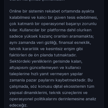
Online bir sistemin rekabet ortamında ayakta
kalabilmesi ve kalıcı bir güven tesis edebilmesi,
çok katmanlı bir operasyonel başarıyı zorunlu
kılar. Kullanıcılar bir platforma dahil olurken
sadece yüksek kazanç oranları aramamakta;
aynı zamanda veri gizliliği, finansal esneklik,
teknik kararlılık ve kesintisiz erişim gibi
faktörleri de ön planda tutmaktadır.
Sektördeki yeniliklerin gerisinde kalan,
altyapısını güncellemeyen ve kullanıcı
taleplerine hızlı yanıt vermeyen yapılar
zamanla pazar paylarını kaybetmektedir. Bu
çalışmada, söz konusu dijital ekosistemin tüm
yapısal dinamiklerini, teknik süreçlerini ve
operasyonel politikalarını derinlemesine analiz
edeceğiz.