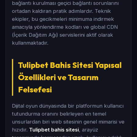
bağlantı kurulması geçici bağlantı sorunlarını
ortadan kaldıran pratik adımlardır. Teknik
ekipler, bu gecikmeleri minimuma indirmek
amacıyla yönlendirme kodları ve global CDN
(İçerik Dağıtım Ağı) servislerini aktif olarak
kullanmaktadır.
Tulipbet Bahis Sitesi Yapısal
Özellikleri ve Tasarım
Felsefesi
Dijital oyun dünyasında bir platformun kullanıcı
tutundurma oranını belirleyen en temel
unsurlardan biri web sitesinin genel mimarisi ve
hızıdır.
Tulipbet bahis sitesi
, arayüz