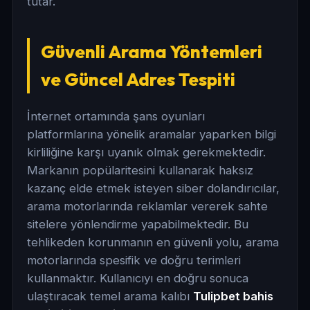
tutar.
Güvenli Arama Yöntemleri
ve Güncel Adres Tespiti
İnternet ortamında şans oyunları
platformlarına yönelik aramalar yaparken bilgi
kirliliğine karşı uyanık olmak gerekmektedir.
Markanın popülaritesini kullanarak haksız
kazanç elde etmek isteyen siber dolandırıcılar,
arama motorlarında reklamlar vererek sahte
sitelere yönlendirme yapabilmektedir. Bu
tehlikeden korunmanın en güvenli yolu, arama
motorlarında spesifik ve doğru terimleri
kullanmaktır. Kullanıcıyı en doğru sonuca
ulaştıracak temel arama kalıbı
Tulipbet bahis