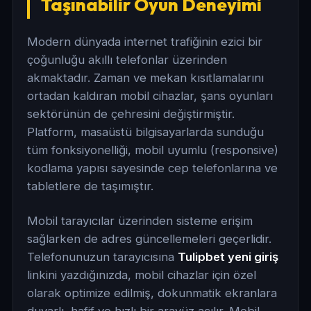
Taşınabilir Oyun Deneyimi
Modern dünyada internet trafiğinin ezici bir
çoğunluğu akıllı telefonlar üzerinden
akmaktadır. Zaman ve mekan kısıtlamalarını
ortadan kaldıran mobil cihazlar, şans oyunları
sektörünün de çehresini değiştirmiştir.
Platform, masaüstü bilgisayarlarda sunduğu
tüm fonksiyonelliği, mobil uyumlu (responsive)
kodlama yapısı sayesinde cep telefonlarına ve
tabletlere de taşımıştır.
Mobil tarayıcılar üzerinden sisteme erişim
sağlarken de adres güncellemeleri geçerlidir.
Telefonunuzun tarayıcısına
Tulipbet yeni giriş
linkini yazdığınızda, mobil cihazlar için özel
olarak optimize edilmiş, dokunmatik ekranlara