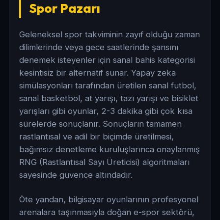
Spor Pazarı
Geleneksel spor takviminin zayıf olduğu zaman
dilimlerinde veya gece saatlerinde şansını
denemek isteyenler için sanal bahis kategorisi
kesintisiz bir alternatif sunar. Yapay zeka
simülasyonları tarafından üretilen sanal futbol,
sanal basketbol, at yarışı, tazı yarışı ve bisiklet
yarışları gibi oyunlar, 2-3 dakika gibi çok kısa
sürelerde sonuçlanır. Sonuçların tamamen
rastlantısal ve adil bir biçimde üretilmesi,
bağımsız denetleme kuruluşlarınca onaylanmış
RNG (Rastlantısal Sayı Üreticisi) algoritmaları
sayesinde güvence altındadır.
Öte yandan, bilgisayar oyunlarının profesyonel
arenalara taşınmasıyla doğan e-spor sektörü,