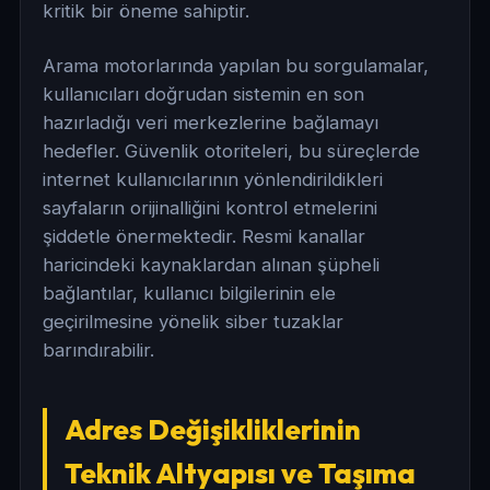
kritik bir öneme sahiptir.
Arama motorlarında yapılan bu sorgulamalar,
kullanıcıları doğrudan sistemin en son
hazırladığı veri merkezlerine bağlamayı
hedefler. Güvenlik otoriteleri, bu süreçlerde
internet kullanıcılarının yönlendirildikleri
sayfaların orijinalliğini kontrol etmelerini
şiddetle önermektedir. Resmi kanallar
haricindeki kaynaklardan alınan şüpheli
bağlantılar, kullanıcı bilgilerinin ele
geçirilmesine yönelik siber tuzaklar
barındırabilir.
Adres Değişikliklerinin
Teknik Altyapısı ve Taşıma