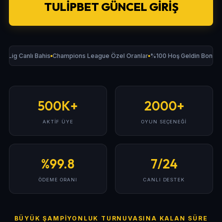
TULIPBET GÜNCEL GIRIŞ
r Lig Canlı Bahis
Champions League Özel Oranlar
%100 Hoş Geldin Bonusu
500K+
2000+
AKTIF ÜYE
OYUN SEÇENEĞI
%99.8
7/24
ÖDEME ORANI
CANLI DESTEK
BÜYÜK ŞAMPIYONLUK TURNUVASINA KALAN SÜRE