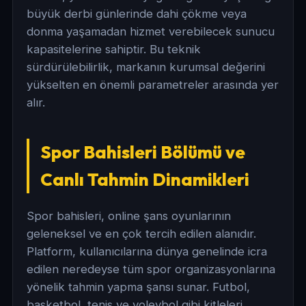
büyük derbi günlerinde dahi çökme veya
donma yaşamadan hizmet verebilecek sunucu
kapasitelerine sahiptir. Bu teknik
sürdürülebilirlik, markanın kurumsal değerini
yükselten en önemli parametreler arasında yer
alır.
Spor Bahisleri Bölümü ve
Canlı Tahmin Dinamikleri
Spor bahisleri, online şans oyunlarının
geleneksel ve en çok tercih edilen alanıdır.
Platform, kullanıcılarına dünya genelinde icra
edilen neredeyse tüm spor organizasyonlarına
yönelik tahmin yapma şansı sunar. Futbol,
basketbol, tenis ve voleybol gibi kitleleri