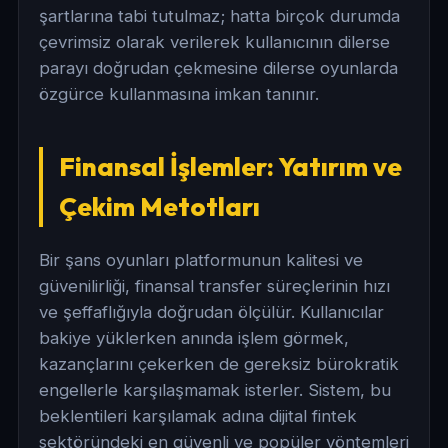
şartlarına tabi tutulmaz; hatta birçok durumda
çevrimsiz olarak verilerek kullanıcının dilerse
parayı doğrudan çekmesine dilerse oyunlarda
özgürce kullanmasına imkan tanınır.
Finansal İşlemler: Yatırım ve
Çekim Metotları
Bir şans oyunları platformunun kalitesi ve
güvenilirliği, finansal transfer süreçlerinin hızı
ve şeffaflığıyla doğrudan ölçülür. Kullanıcılar
bakiye yüklerken anında işlem görmek,
kazançlarını çekerken de gereksiz bürokratik
engellerle karşılaşmamak isterler. Sistem, bu
beklentileri karşılamak adına dijital fintek
sektöründeki en güvenli ve popüler yöntemleri