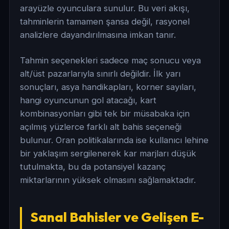
arayüzle oyunculara sunulur. Bu veri akışı,
tahminlerin tamamen şansa değil, rasyonel
analizlere dayandırılmasına imkan tanır.
Tahmin seçenekleri sadece maç sonucu veya
alt/üst pazarlarıyla sınırlı değildir. İlk yarı
sonuçları, asya handikapları, korner sayıları,
hangi oyuncunun gol atacağı, kart
kombinasyonları gibi tek bir müsabaka için
açılmış yüzlerce farklı alt bahis seçeneği
bulunur. Oran politikalarında ise kullanıcı lehine
bir yaklaşım sergilenerek kar marjları düşük
tutulmakta, bu da potansiyel kazanç
miktarlarının yüksek olmasını sağlamaktadır.
Sanal Bahisler ve Gelişen E-