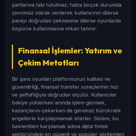
şartlarına tabi tutulmaz; hatta birçok durumda
çevrimsiz olarak verilerek kullanıcının dilerse
parayı doğrudan çekmesine dilerse oyunlarda
özgürce kullanmasına imkan tanınır.
Finansal İşlemler: Yatırım ve
Çekim Metotları
Bir şans oyunları platformunun kalitesi ve
güvenilirliği, finansal transfer süreçlerinin hızı
ve şeffaflığıyla doğrudan ölçülür. Kullanıcılar
bakiye yüklerken anında işlem görmek,
kazançlarını çekerken de gereksiz bürokratik
engellerle karşılaşmamak isterler. Sistem, bu
beklentileri karşılamak adına dijital fintek
sektöründeki en güvenli ve popüler yöntemleri