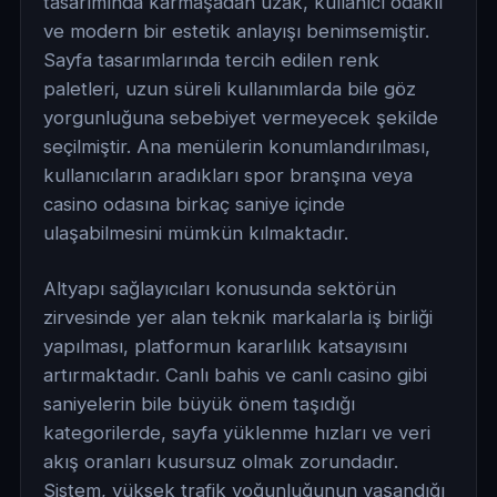
tasarımında karmaşadan uzak, kullanıcı odaklı
ve modern bir estetik anlayışı benimsemiştir.
Sayfa tasarımlarında tercih edilen renk
paletleri, uzun süreli kullanımlarda bile göz
yorgunluğuna sebebiyet vermeyecek şekilde
seçilmiştir. Ana menülerin konumlandırılması,
kullanıcıların aradıkları spor branşına veya
casino odasına birkaç saniye içinde
ulaşabilmesini mümkün kılmaktadır.
Altyapı sağlayıcıları konusunda sektörün
zirvesinde yer alan teknik markalarla iş birliği
yapılması, platformun kararlılık katsayısını
artırmaktadır. Canlı bahis ve canlı casino gibi
saniyelerin bile büyük önem taşıdığı
kategorilerde, sayfa yüklenme hızları ve veri
akış oranları kusursuz olmak zorundadır.
Sistem, yüksek trafik yoğunluğunun yaşandığı