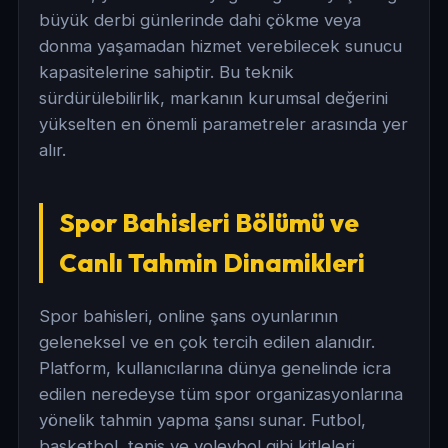
büyük derbi günlerinde dahi çökme veya
donma yaşamadan hizmet verebilecek sunucu
kapasitelerine sahiptir. Bu teknik
sürdürülebilirlik, markanın kurumsal değerini
yükselten en önemli parametreler arasında yer
alır.
Spor Bahisleri Bölümü ve
Canlı Tahmin Dinamikleri
Spor bahisleri, online şans oyunlarının
geleneksel ve en çok tercih edilen alanıdır.
Platform, kullanıcılarına dünya genelinde icra
edilen neredeyse tüm spor organizasyonlarına
yönelik tahmin yapma şansı sunar. Futbol,
basketbol, tenis ve voleybol gibi kitleleri