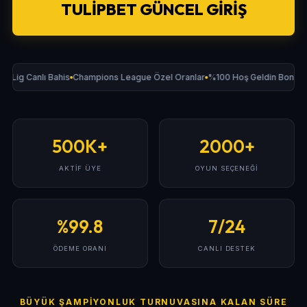
TULIPBET GÜNCEL GIRIŞ
r Lig Canlı Bahis
Champions League Özel Oranlar
%100 Hoş Geldin Bonusu
500K+
2000+
AKTIF ÜYE
OYUN SEÇENEĞI
%99.8
7/24
ÖDEME ORANI
CANLI DESTEK
BÜYÜK ŞAMPIYONLUK TURNUVASINA KALAN SÜRE