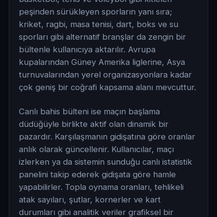
peşinden sürükleyen sporların yanı sıra;
kriket, ragbi, masa tenisi, dart, boks ve su
sporları gibi alternatif branşlar da zengin bir
bültenle kullanıcıya aktarılır. Avrupa
kupalarından Güney Amerika liglerine, Asya
turnuvalarından yerel organizasyonlara kadar
çok geniş bir coğrafi kapsama alanı mevcuttur.
Canlı bahis bülteni ise maçın başlama
düdüğüyle birlikte aktif olan dinamik bir
pazardır. Karşılaşmanın gidişatına göre oranlar
anlık olarak güncellenir. Kullanıcılar, maçı
izlerken ya da sistemin sunduğu canlı istatistik
panelini takip ederek gidişata göre hamle
yapabilirler. Topla oynama oranları, tehlikeli
atak sayıları, şutlar, kornerler ve kart
durumları gibi analitik veriler grafiksel bir