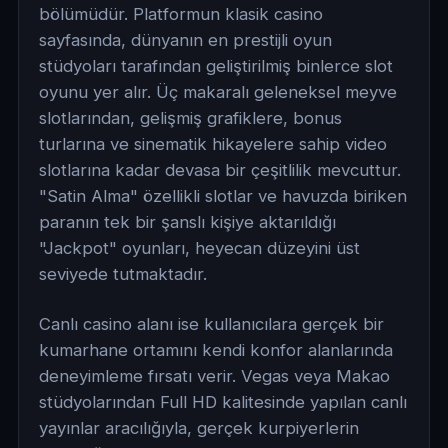
bölümüdür. Platformun klasik casino
sayfasında, dünyanın en prestijli oyun
stüdyoları tarafından geliştirilmiş binlerce slot
oyunu yer alır. Üç makaralı geleneksel meyve
slotlarından, gelişmiş grafiklere, bonus
turlarına ve sinematik hikayelere sahip video
slotlarına kadar devasa bir çeşitlilik mevcuttur.
"Satin Alma" özellikli slotlar ve havuzda biriken
paranın tek bir şanslı kişiye aktarıldığı
"Jackpot" oyunları, heyecan düzeyini üst
seviyede tutmaktadır.
Canlı casino alanı ise kullanıcılara gerçek bir
kumarhane ortamını kendi konfor alanlarında
deneyimleme fırsatı verir. Vegas veya Makao
stüdyolarından Full HD kalitesinde yapılan canlı
yayınlar aracılığıyla, gerçek kurpiyerlerin