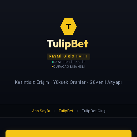
T
TulipBet
RESMI GIRIŞ HATTI
CANLI BAHIS AKTIF
CURACAO LISANSLI
Kesintisiz Erişim · Yüksek Oranlar · Güvenli Altyapı
Ana Sayfa
›
TulipBet
›
TulipBet Giriş