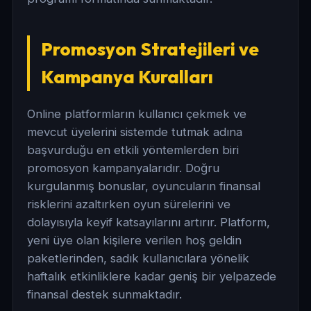
Promosyon Stratejileri ve
Kampanya Kuralları
Online platformların kullanıcı çekmek ve
mevcut üyelerini sistemde tutmak adına
başvurduğu en etkili yöntemlerden biri
promosyon kampanyalarıdır. Doğru
kurgulanmış bonuslar, oyuncuların finansal
risklerini azaltırken oyun sürelerini ve
dolayısıyla keyif katsayılarını artırır. Platform,
yeni üye olan kişilere verilen hoş geldin
paketlerinden, sadık kullanıcılara yönelik
haftalık etkinliklere kadar geniş bir yelpazede
finansal destek sunmaktadır.