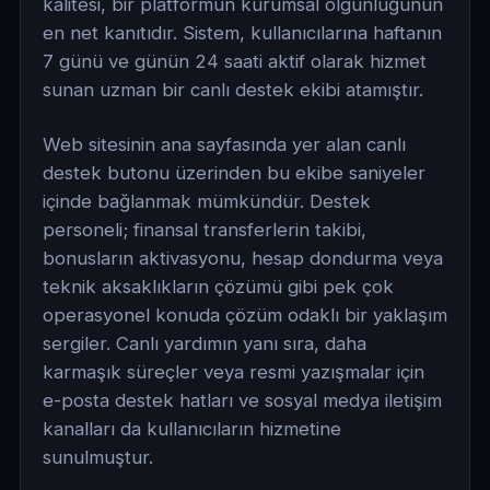
kalitesi, bir platformun kurumsal olgunluğunun
en net kanıtıdır. Sistem, kullanıcılarına haftanın
7 günü ve günün 24 saati aktif olarak hizmet
sunan uzman bir canlı destek ekibi atamıştır.
Web sitesinin ana sayfasında yer alan canlı
destek butonu üzerinden bu ekibe saniyeler
içinde bağlanmak mümkündür. Destek
personeli; finansal transferlerin takibi,
bonusların aktivasyonu, hesap dondurma veya
teknik aksaklıkların çözümü gibi pek çok
operasyonel konuda çözüm odaklı bir yaklaşım
sergiler. Canlı yardımın yanı sıra, daha
karmaşık süreçler veya resmi yazışmalar için
e-posta destek hatları ve sosyal medya iletişim
kanalları da kullanıcıların hizmetine
sunulmuştur.