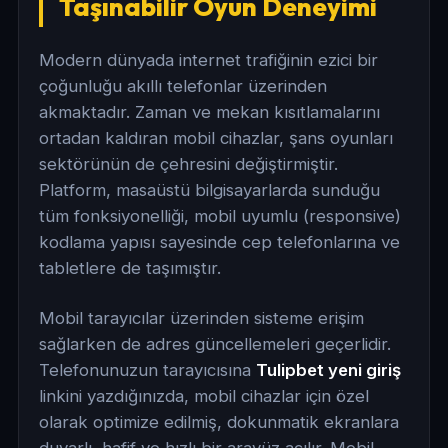
Taşınabilir Oyun Deneyimi
Modern dünyada internet trafiğinin ezici bir
çoğunluğu akıllı telefonlar üzerinden
akmaktadır. Zaman ve mekan kısıtlamalarını
ortadan kaldıran mobil cihazlar, şans oyunları
sektörünün de çehresini değiştirmiştir.
Platform, masaüstü bilgisayarlarda sunduğu
tüm fonksiyonelliği, mobil uyumlu (responsive)
kodlama yapısı sayesinde cep telefonlarına ve
tabletlere de taşımıştır.
Mobil tarayıcılar üzerinden sisteme erişim
sağlarken de adres güncellemeleri geçerlidir.
Telefonunuzun tarayıcısına
Tulipbet yeni giriş
linkini yazdığınızda, mobil cihazlar için özel
olarak optimize edilmiş, dokunmatik ekranlara