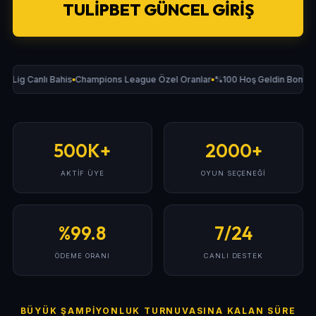
TULIPBET GÜNCEL GIRIŞ
r Lig Canlı Bahis
Champions League Özel Oranlar
%100 Hoş Geldin Bonusu
500K+
2000+
AKTIF ÜYE
OYUN SEÇENEĞI
%99.8
7/24
ÖDEME ORANI
CANLI DESTEK
BÜYÜK ŞAMPIYONLUK TURNUVASINA KALAN SÜRE