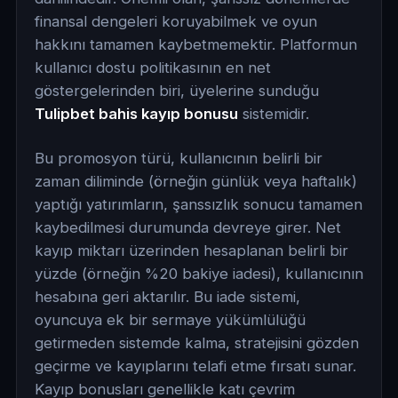
finansal dengeleri koruyabilmek ve oyun
hakkını tamamen kaybetmemektir. Platformun
kullanıcı dostu politikasının en net
göstergelerinden biri, üyelerine sunduğu
Tulipbet bahis kayıp bonusu
sistemidir.
Bu promosyon türü, kullanıcının belirli bir
zaman diliminde (örneğin günlük veya haftalık)
yaptığı yatırımların, şanssızlık sonucu tamamen
kaybedilmesi durumunda devreye girer. Net
kayıp miktarı üzerinden hesaplanan belirli bir
yüzde (örneğin %20 bakiye iadesi), kullanıcının
hesabına geri aktarılır. Bu iade sistemi,
oyuncuya ek bir sermaye yükümlülüğü
getirmeden sistemde kalma, stratejisini gözden
geçirme ve kayıplarını telafi etme fırsatı sunar.
Kayıp bonusları genellikle katı çevrim