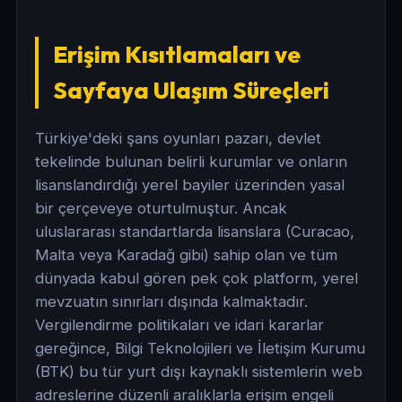
Erişim Kısıtlamaları ve
Sayfaya Ulaşım Süreçleri
Türkiye'deki şans oyunları pazarı, devlet
tekelinde bulunan belirli kurumlar ve onların
lisanslandırdığı yerel bayiler üzerinden yasal
bir çerçeveye oturtulmuştur. Ancak
uluslararası standartlarda lisanslara (Curacao,
Malta veya Karadağ gibi) sahip olan ve tüm
dünyada kabul gören pek çok platform, yerel
mevzuatın sınırları dışında kalmaktadır.
Vergilendirme politikaları ve idari kararlar
gereğince, Bilgi Teknolojileri ve İletişim Kurumu
(BTK) bu tür yurt dışı kaynaklı sistemlerin web
adreslerine düzenli aralıklarla erişim engeli