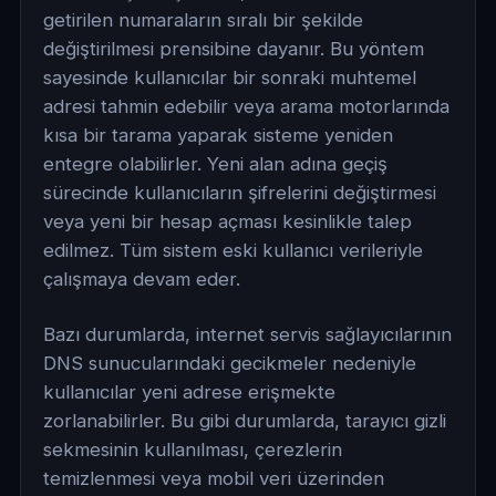
getirilen numaraların sıralı bir şekilde
değiştirilmesi prensibine dayanır. Bu yöntem
sayesinde kullanıcılar bir sonraki muhtemel
adresi tahmin edebilir veya arama motorlarında
kısa bir tarama yaparak sisteme yeniden
entegre olabilirler. Yeni alan adına geçiş
sürecinde kullanıcıların şifrelerini değiştirmesi
veya yeni bir hesap açması kesinlikle talep
edilmez. Tüm sistem eski kullanıcı verileriyle
çalışmaya devam eder.
Bazı durumlarda, internet servis sağlayıcılarının
DNS sunucularındaki gecikmeler nedeniyle
kullanıcılar yeni adrese erişmekte
zorlanabilirler. Bu gibi durumlarda, tarayıcı gizli
sekmesinin kullanılması, çerezlerin
temizlenmesi veya mobil veri üzerinden