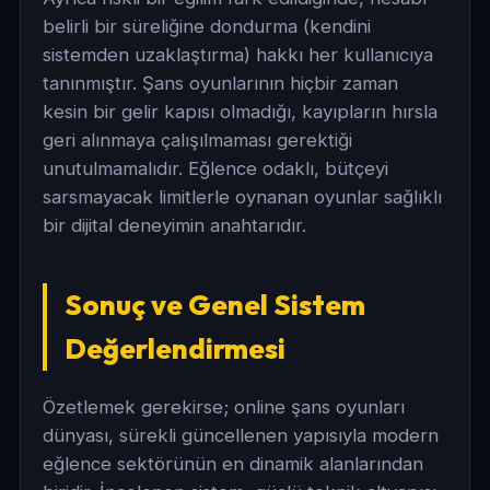
belirli bir süreliğine dondurma (kendini
sistemden uzaklaştırma) hakkı her kullanıcıya
tanınmıştır. Şans oyunlarının hiçbir zaman
kesin bir gelir kapısı olmadığı, kayıpların hırsla
geri alınmaya çalışılmaması gerektiği
unutulmamalıdır. Eğlence odaklı, bütçeyi
sarsmayacak limitlerle oynanan oyunlar sağlıklı
bir dijital deneyimin anahtarıdır.
Sonuç ve Genel Sistem
Değerlendirmesi
Özetlemek gerekirse; online şans oyunları
dünyası, sürekli güncellenen yapısıyla modern
eğlence sektörünün en dinamik alanlarından