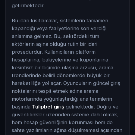
getirmektedir.
Bu idari kısıtlamalar, sistemlerin tamamen
kapandığı veya faaliyetlerine son verdiği
anlamına gelmez. Bu, sektördeki tüm
aktörlerin aşina olduğu rutin bir idari
prosedürdür. Kullanıcıların platform
hesaplarına, bakiyelerine ve kuponlarına
kesintisiz bir biçimde ulaşma arzusu, arama
trendlerinde belirli dönemlerde büyük bir
hareketliliğe yol açar. Oyuncuların güncel giriş
noktalarını tespit etmek adına arama
motorlarında yoğunlaştırdığı ana terimlerin
başında
Tulipbet giriş
gelmektedir. Doğru ve
güvenli linkler üzerinden sisteme dahil olmak,
hem hesap güvenliğinin korunması hem de
sahte yazılımların ağına düşülmemesi açısından