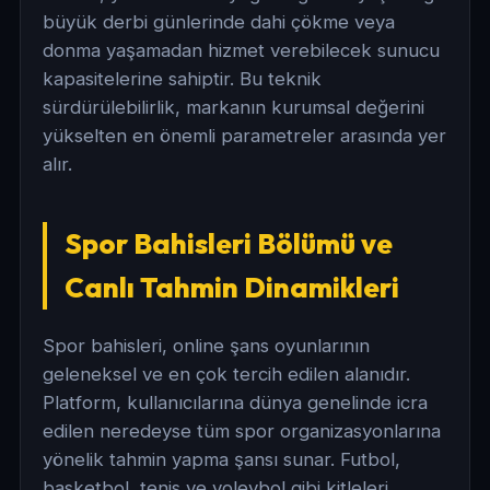
büyük derbi günlerinde dahi çökme veya
donma yaşamadan hizmet verebilecek sunucu
kapasitelerine sahiptir. Bu teknik
sürdürülebilirlik, markanın kurumsal değerini
yükselten en önemli parametreler arasında yer
alır.
Spor Bahisleri Bölümü ve
Canlı Tahmin Dinamikleri
Spor bahisleri, online şans oyunlarının
geleneksel ve en çok tercih edilen alanıdır.
Platform, kullanıcılarına dünya genelinde icra
edilen neredeyse tüm spor organizasyonlarına
yönelik tahmin yapma şansı sunar. Futbol,
basketbol, tenis ve voleybol gibi kitleleri