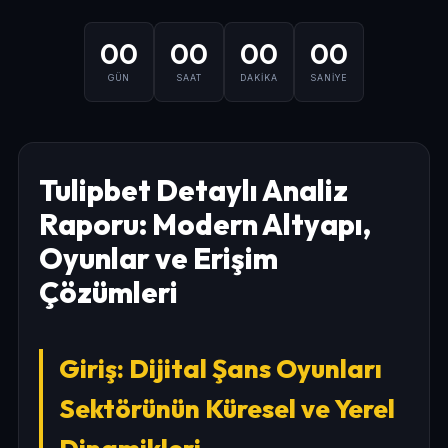
00
00
00
00
GÜN
SAAT
DAKİKA
SANİYE
Tulipbet Detaylı Analiz
Raporu: Modern Altyapı,
Oyunlar ve Erişim
Çözümleri
Giriş: Dijital Şans Oyunları
Sektörünün Küresel ve Yerel