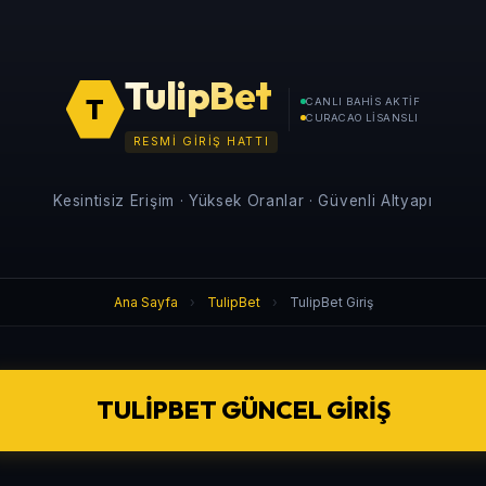
TulipBet
T
CANLI BAHIS AKTIF
CURACAO LISANSLI
RESMI GIRIŞ HATTI
Kesintisiz Erişim · Yüksek Oranlar · Güvenli Altyapı
Ana Sayfa
›
TulipBet
›
TulipBet Giriş
TULIPBET GÜNCEL GIRIŞ