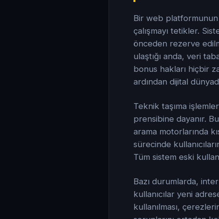
Bir web platformunun 
çalışmayı tetikler. S
önceden rezerve edilmi
ulaştığı anda, veri tab
bonus hakları hiçbir z
ardından dijital dünya
Teknik taşıma işlemleri
prensibine dayanır. Bu
arama motorlarında kıs
sürecinde kullanıcıları
Tüm sistem eski kullan
Bazı durumlarda, inter
kullanıcılar yeni adres
kullanılması, çerezler