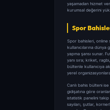
yaşamadan hizmet vereb
kurumsal değerini yüks
Spor Bahisle
Spor bahisleri, online
kullanıcılarına dünya 
yapma şansı sunar. Fut
yanı sıra; kriket, ragb
bültenle kullanıcıya a
yerel organizasyonlar
Canlı bahis bülteni is
gidişatına göre oranlar
istatistik panelini tak
sayıları, şutlar, korne