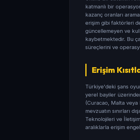
katmanlı bir operasyon
kazanç oranları aramama
erişim gibi faktörleri 
güncellemeyen ve kulla
kaybetmektedir. Bu çal
süreçlerini ve operasy
Erişim Kısıt
Türkiye'deki şans oyunl
yerel bayiler üzerinde
(Curacao, Malta veya 
mevzuatın sınırları dış
Teknolojileri ve İleti
aralıklarla erişim enge