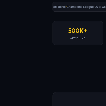
Süper Lig Canlı Bahis
Champions League Özel Oran
500K+
AKTIF ÜYE