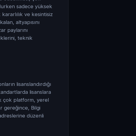
l olurken sadece yüksek
kararlılık ve kesintisiz
kalan, altyapısını
ar paylarını
lerini, teknik
nların lisanslandırdığı
andartlarda lisanslara
 çok platform, yerel
r gereğince, Bilgi
adreslerine düzenli