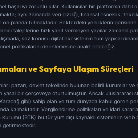
el başarıyı zorunlu kılar. Kullanıcılar bir platforma dahi
kta; aynı zamanda veri gizliliği, finansal esneklik, teknik 
de ön planda tutmaktadır. Sektördeki yeniliklerin gerisinde 
nıcı taleplerine hızlı yanıt vermeyen yapılar zamanla paz
ışmada, söz konusu dijital ekosistemin tüm yapısal dinamik
onel politikalarını derinlemesine analiz edeceğiz.
lamaları ve Sayfaya Ulaşım Süreçleri
arı pazarı, devlet tekelinde bulunan belirli kurumlar ve o
n yasal bir çerçeveye oturtulmuştur. Ancak uluslararası st
Karadağ gibi) sahip olan ve tüm dünyada kabul gören pek
ında kalmaktadır. Vergilendirme politikaları ve idari kararla
şim Kurumu (BTK) bu tür yurt dışı kaynaklı sistemlerin web 
li getirmektedir.