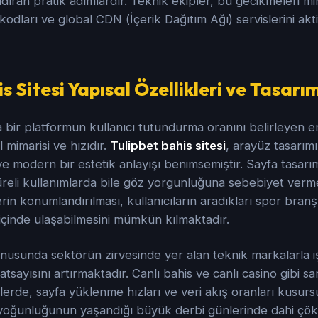
ldıran pratik adımlardır. Teknik ekipler, bu gecikmeleri 
odları ve global CDN (İçerik Dağıtım Ağı) servislerini akti
s Sitesi Yapısal Özellikleri ve Tasarı
a bir platformun kullanıcı tutundurma oranını belirleyen 
l mimarisi ve hızıdır.
Tulipbet bahis sitesi
, arayüz tasarı
ve modern bir estetik anlayışı benimsemiştir. Sayfa tasarı
süreli kullanımlarda bile göz yorgunluğuna sebebiyet ver
erin konumlandırılması, kullanıcıların aradıkları spor bran
içinde ulaşabilmesini mümkün kılmaktadır.
onusunda sektörün zirvesinde yer alan teknik markalarla iş 
atsayısını artırmaktadır. Canlı bahis ve canlı casino gibi s
lerde, sayfa yüklenme hızları ve veri akış oranları kusur
k yoğunluğunun yaşandığı büyük derbi günlerinde dahi ç