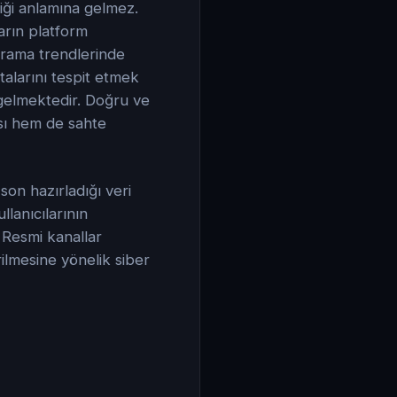
diği anlamına gelmez.
ların platform
arama trendlerinde
talarını tespit etmek
elmektedir. Doğru ve
sı hem de sahte
son hazırladığı veri
lanıcılarının
. Resmi kanallar
rilmesine yönelik siber