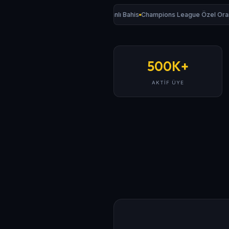
Süper Lig Canlı Bahis
Champions League Özel Oranl
500K+
AKTIF ÜYE