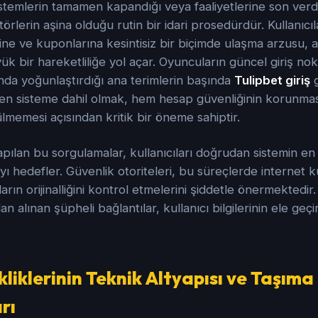
 sistemlerin tamamen kapandığı veya faaliyetlerine son ver
rlerin aşina olduğu rutin bir idari prosedürdür. Kullanıcı
ine ve kuponlarına kesintisiz bir biçimde ulaşma arzusu, 
ük bir hareketliliğe yol açar. Oyuncuların güncel giriş nok
nda yoğunlaştırdığı ana terimlerin başında
Tulipbet giriş
g
nden sisteme dahil olmak, hem hesap güvenliğinin korunma
ülmemesi açısından kritik bir öneme sahiptir.
ılan bu sorgulamalar, kullanıcıları doğrudan sistemin en 
 hedefler. Güvenlik otoriteleri, bu süreçlerde internet kul
aların orijinalliğini kontrol etmelerini şiddetle önermektedir
n alınan şüpheli bağlantılar, kullanıcı bilgilerinin ele geçi
kliklerinin Teknik Altyapısı ve Taşıma
rı