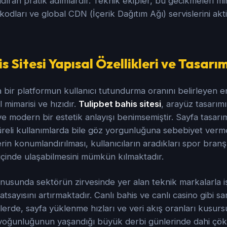
ldıran pratik adımlardır. Teknik ekipler, bu gecikmeleri 
odları ve global CDN (İçerik Dağıtım Ağı) servislerini akti
s Sitesi Yapısal Özellikleri ve Tasarı
a bir platformun kullanıcı tutundurma oranını belirleyen 
l mimarisi ve hızıdır.
Tulipbet bahis sitesi
, arayüz tasarı
ve modern bir estetik anlayışı benimsemiştir. Sayfa tasarı
süreli kullanımlarda bile göz yorgunluğuna sebebiyet ver
erin konumlandırılması, kullanıcıların aradıkları spor bran
içinde ulaşabilmesini mümkün kılmaktadır.
onusunda sektörün zirvesinde yer alan teknik markalarla iş 
atsayısını artırmaktadır. Canlı bahis ve canlı casino gibi s
lerde, sayfa yüklenme hızları ve veri akış oranları kusur
k yoğunluğunun yaşandığı büyük derbi günlerinde dahi ç