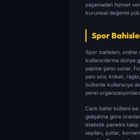
yaşamadan hizmet vereb
kurumsal değerini yüks
Spor Bahisle
Spor bahisleri, online
kullanıcılarına dünya 
yapma şansı sunar. Fut
yanı sıra; kriket, ragb
bültenle kullanıcıya a
yerel organizasyonlar
Canlı bahis bülteni is
gidişatına göre oranlar
istatistik panelini tak
sayıları, şutlar, korne