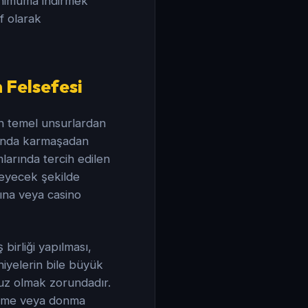
minimuma indirmek
f olarak
m Felsefesi
en temel unsurlardan
mında karmaşadan
mlarında tercih edilen
meyecek şekilde
şına veya casino
birliği yapılması,
aniyelerin bile büyük
suz olmak zorundadır.
ökme veya donma