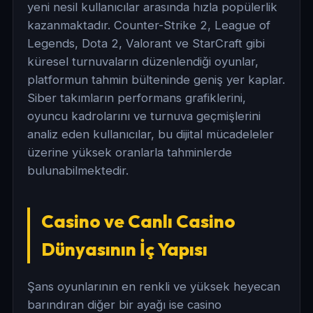
yeni nesil kullanıcılar arasında hızla popülerlik
kazanmaktadır. Counter-Strike 2, League of
Legends, Dota 2, Valorant ve StarCraft gibi
küresel turnuvaların düzenlendiği oyunlar,
platformun tahmin bülteninde geniş yer kaplar.
Siber takımların performans grafiklerini,
oyuncu kadrolarını ve turnuva geçmişlerini
analiz eden kullanıcılar, bu dijital mücadeleler
üzerine yüksek oranlarla tahminlerde
bulunabilmektedir.
Casino ve Canlı Casino
Dünyasının İç Yapısı
Şans oyunlarının en renkli ve yüksek heyecan
barındıran diğer bir ayağı ise casino