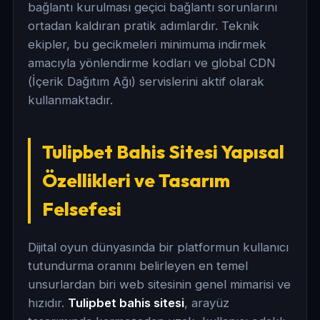
bağlantı kurulması geçici bağlantı sorunlarını
ortadan kaldıran pratik adımlardır. Teknik
ekipler, bu gecikmeleri minimuma indirmek
amacıyla yönlendirme kodları ve global CDN
(İçerik Dağıtım Ağı) servislerini aktif olarak
kullanmaktadır.
Tulipbet Bahis Sitesi Yapısal
Özellikleri ve Tasarım
Felsefesi
Dijital oyun dünyasında bir platformun kullanıcı
tutundurma oranını belirleyen en temel
unsurlardan biri web sitesinin genel mimarisi ve
hızıdır.
Tulipbet bahis sitesi
, arayüz