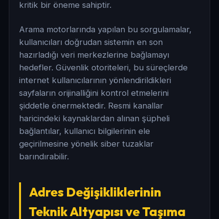
kritik bir öneme sahiptir.
Arama motorlarında yapılan bu sorgulamalar,
kullanıcıları doğrudan sistemin en son
hazırladığı veri merkezlerine bağlamayı
hedefler. Güvenlik otoriteleri, bu süreçlerde
internet kullanıcılarının yönlendirildikleri
sayfaların orijinalliğini kontrol etmelerini
şiddetle önermektedir. Resmi kanallar
haricindeki kaynaklardan alınan şüpheli
bağlantılar, kullanıcı bilgilerinin ele
geçirilmesine yönelik siber tuzaklar
barındırabilir.
Adres Değişikliklerinin
Teknik Altyapısı ve Taşıma