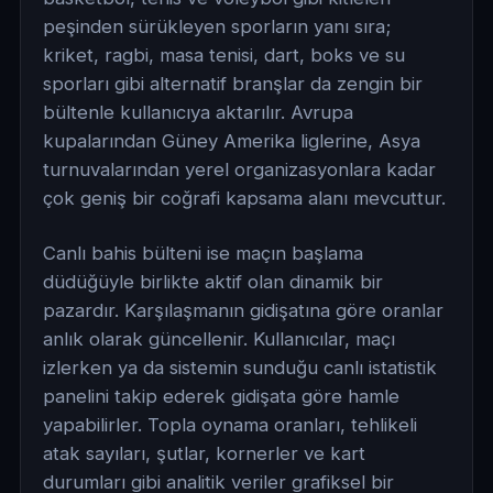
peşinden sürükleyen sporların yanı sıra;
kriket, ragbi, masa tenisi, dart, boks ve su
sporları gibi alternatif branşlar da zengin bir
bültenle kullanıcıya aktarılır. Avrupa
kupalarından Güney Amerika liglerine, Asya
turnuvalarından yerel organizasyonlara kadar
çok geniş bir coğrafi kapsama alanı mevcuttur.
Canlı bahis bülteni ise maçın başlama
düdüğüyle birlikte aktif olan dinamik bir
pazardır. Karşılaşmanın gidişatına göre oranlar
anlık olarak güncellenir. Kullanıcılar, maçı
izlerken ya da sistemin sunduğu canlı istatistik
panelini takip ederek gidişata göre hamle
yapabilirler. Topla oynama oranları, tehlikeli
atak sayıları, şutlar, kornerler ve kart
durumları gibi analitik veriler grafiksel bir