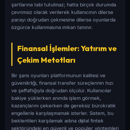
şartlarına tabi tutulmaz; hatta birçok durumda
çevrimsiz olarak verilerek kullanıcının dilerse
parayı doğrudan çekmesine dilerse oyunlarda
özgürce kullanmasına imkan tanınır.
Finansal İşlemler: Yatırım ve
Çekim Metotları
Bir şans oyunları platformunun kalitesi ve
güvenilirliği, finansal transfer süreçlerinin hızı
ve şeffaflığıyla doğrudan ölçülür. Kullanıcılar
bakiye yüklerken anında işlem görmek,
kazançlarını çekerken de gereksiz bürokratik
engellerle karşılaşmamak isterler. Sistem, bu
beklentileri karşılamak adına dijital fintek
sektöründeki en güvenli ve popüler yöntemleri