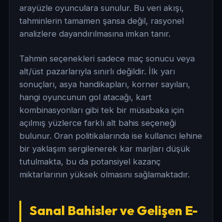
arayüzle oyunculara sunulur. Bu veri akışı,
tahminlerin tamamen şansa değil, rasyonel
analizlere dayandırılmasına imkan tanır.
Tahmin seçenekleri sadece maç sonucu veya
alt/üst pazarlarıyla sınırlı değildir. İlk yarı
sonuçları, asya handikapları, korner sayıları,
hangi oyuncunun gol atacağı, kart
kombinasyonları gibi tek bir müsabaka için
açılmış yüzlerce farklı alt bahis seçeneği
bulunur. Oran politikalarında ise kullanıcı lehine
bir yaklaşım sergilenerek kar marjları düşük
tutulmakta, bu da potansiyel kazanç
miktarlarının yüksek olmasını sağlamaktadır.
Sanal Bahisler ve Gelişen E-