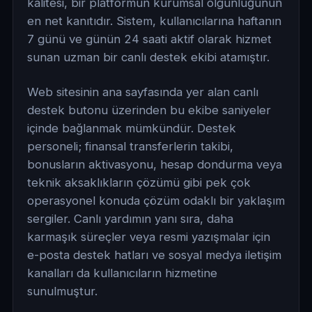
kalitesi, bir platformun kurumsal olgunluğunun
en net kanıtıdır. Sistem, kullanıcılarına haftanın
7 günü ve günün 24 saati aktif olarak hizmet
sunan uzman bir canlı destek ekibi atamıştır.
Web sitesinin ana sayfasında yer alan canlı
destek butonu üzerinden bu ekibe saniyeler
içinde bağlanmak mümkündür. Destek
personeli; finansal transferlerin takibi,
bonusların aktivasyonu, hesap dondurma veya
teknik aksaklıkların çözümü gibi pek çok
operasyonel konuda çözüm odaklı bir yaklaşım
sergiler. Canlı yardımın yanı sıra, daha
karmaşık süreçler veya resmi yazışmalar için
e-posta destek hatları ve sosyal medya iletişim
kanalları da kullanıcıların hizmetine
sunulmuştur.