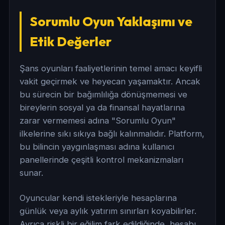
Sorumlu Oyun Yaklaşımı ve
Etik Değerler
Şans oyunları faaliyetlerinin temel amacı keyifli
vakit geçirmek ve heyecan yaşamaktır. Ancak
bu sürecin bir bağımlılığa dönüşmemesi ve
bireylerin sosyal ya da finansal hayatlarına
zarar vermemesi adına "Sorumlu Oyun"
ilkelerine sıkı sıkıya bağlı kalınmalıdır. Platform,
bu bilincin yaygınlaşması adına kullanıcı
panellerinde çeşitli kontrol mekanizmaları
sunar.
Oyuncular kendi istekleriyle hesaplarına
günlük veya aylık yatırım sınırları koyabilirler.
Ayrıca riskli bir eğilim fark edildiğinde, hesabı