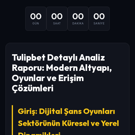
00
00
00
00
GÜN
SAAT
DAKİKA
SANİYE
Tulipbet Detaylı Analiz
Raporu: Modern Altyapı,
Oyunlar ve Erişim
Çözümleri
Giriş: Dijital Şans Oyunları
Sektörünün Küresel ve Yerel