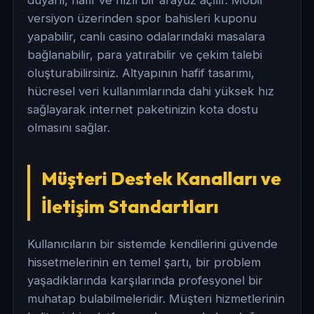
duyarlı, hafif ve hızlı bir arayüz açılır. Mobil
versiyon üzerinden spor bahisleri kuponu
yapabilir, canlı casino odalarındaki masalara
bağlanabilir, para yatırabilir ve çekim talebi
oluşturabilirsiniz. Altyapının hafif tasarımı,
hücresel veri kullanımlarında dahi yüksek hız
sağlayarak internet paketinizin kota dostu
olmasını sağlar.
Müşteri Destek Kanalları ve
İletişim Standartları
Kullanıcıların bir sistemde kendilerini güvende
hissetmelerinin en temel şartı, bir problem
yaşadıklarında karşılarında profesyonel bir
muhatap bulabilmeleridir. Müşteri hizmetlerinin