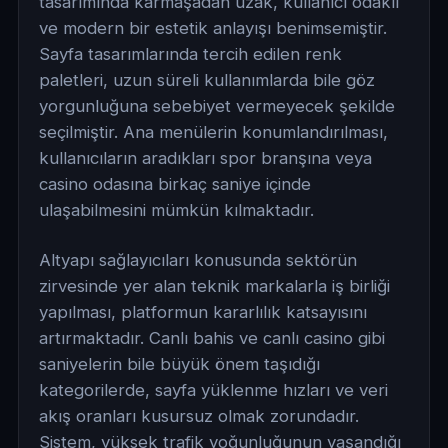
tasarımında karmaşadan uzak, kullanıcı odaklı
ve modern bir estetik anlayışı benimsemiştir.
Sayfa tasarımlarında tercih edilen renk
paletleri, uzun süreli kullanımlarda bile göz
yorgunluğuna sebebiyet vermeyecek şekilde
seçilmiştir. Ana menülerin konumlandırılması,
kullanıcıların aradıkları spor branşına veya
casino odasına birkaç saniye içinde
ulaşabilmesini mümkün kılmaktadır.
Altyapı sağlayıcıları konusunda sektörün
zirvesinde yer alan teknik markalarla iş birliği
yapılması, platformun kararlılık katsayısını
artırmaktadır. Canlı bahis ve canlı casino gibi
saniyelerin bile büyük önem taşıdığı
kategorilerde, sayfa yüklenme hızları ve veri
akış oranları kusursuz olmak zorundadır.
Sistem, yüksek trafik yoğunluğunun yaşandığı