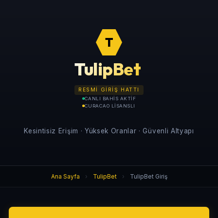
T
TulipBet
RESMI GIRIŞ HATTI
CANLI BAHIS AKTIF
CURACAO LISANSLI
Kesintisiz Erişim · Yüksek Oranlar · Güvenli Altyapı
Ana Sayfa
›
TulipBet
›
TulipBet Giriş