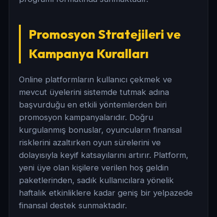
Promosyon Stratejileri ve
Kampanya Kuralları
Online platformların kullanıcı çekmek ve
mevcut üyelerini sistemde tutmak adına
başvurduğu en etkili yöntemlerden biri
promosyon kampanyalarıdır. Doğru
kurgulanmış bonuslar, oyuncuların finansal
risklerini azaltırken oyun sürelerini ve
dolayısıyla keyif katsayılarını artırır. Platform,
yeni üye olan kişilere verilen hoş geldin
paketlerinden, sadık kullanıcılara yönelik
haftalık etkinliklere kadar geniş bir yelpazede
finansal destek sunmaktadır.