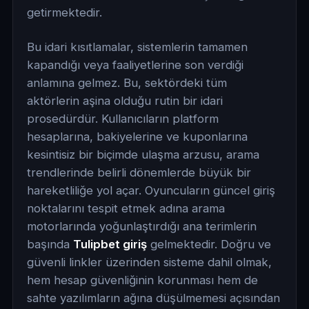
getirmektedir.
Bu idari kısıtlamalar, sistemlerin tamamen
kapandığı veya faaliyetlerine son verdiği
anlamına gelmez. Bu, sektördeki tüm
aktörlerin aşina olduğu rutin bir idari
prosedürdür. Kullanıcıların platform
hesaplarına, bakiyelerine ve kuponlarına
kesintisiz bir biçimde ulaşma arzusu, arama
trendlerinde belirli dönemlerde büyük bir
hareketliliğe yol açar. Oyuncuların güncel giriş
noktalarını tespit etmek adına arama
motorlarında yoğunlaştırdığı ana terimlerin
başında
Tulipbet giriş
gelmektedir. Doğru ve
güvenli linkler üzerinden sisteme dahil olmak,
hem hesap güvenliğinin korunması hem de
sahte yazılımların ağına düşülmemesi açısından