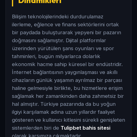
Dinamikleri
Bilişim teknolojilerindeki durdurulamaz
ilerleme, eğlence ve finans sektörlerini ortak
bir paydada buluşturarak yepyeni bir pazarın
doğmasını sağlamıştır. Dijital platformlar
üzerinden yürütülen şans oyunları ve spor
tahminleri, bugün milyarlarca dolarlık
ekonomik hacme sahip küresel bir endüstridir.
İnternet bağlantısının yaygınlaşması ve akıllı
cihazların günlük yaşamın ayrılmaz bir parçası
haline gelmesiyle birlikte, bu hizmetlere erişim
sağlamak her zamankinden daha zahmetsiz bir
hal almıştır. Türkiye pazarında da bu yoğun
ilgiyi karşılamak adına uzun yıllardır faaliyet
gösteren ve kullanıcı kitlesini sürekli genişleten
sistemlerden biri de
Tulipbet bahis sitesi
olarak karşımıza çıkmaktadır.