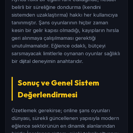
belirli bir süreliğine dondurma (kendini
sistemden uzaklaştırma) hakkı her kullanıcıya
tanınmıştır. Şans oyunlarının hiçbir zaman
kesin bir gelir kapısı olmadığı, kayıpların hırsla
geri alınmaya çalışılmaması gerektiği
unutulmamalıdır. Eğlence odaklı, bütçeyi
sarsmayacak limitlerle oynanan oyunlar sağlıklı
bir dijital deneyimin anahtarıdır.
Sonuç ve Genel Sistem
Değerlendirmesi
Özetlemek gerekirse; online şans oyunları
dünyası, sürekli güncellenen yapısıyla modern
eğlence sektörünün en dinamik alanlarından