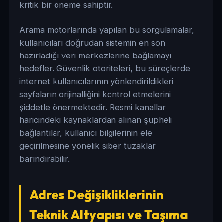
kritik bir öneme sahiptir.
Arama motorlarında yapılan bu sorgulamalar,
kullanıcıları doğrudan sistemin en son
hazırladığı veri merkezlerine bağlamayı
hedefler. Güvenlik otoriteleri, bu süreçlerde
internet kullanıcılarının yönlendirildikleri
sayfaların orijinalliğini kontrol etmelerini
şiddetle önermektedir. Resmi kanallar
haricindeki kaynaklardan alınan şüpheli
bağlantılar, kullanıcı bilgilerinin ele
geçirilmesine yönelik siber tuzaklar
barındırabilir.
Adres Değişikliklerinin
Teknik Altyapısı ve Taşıma