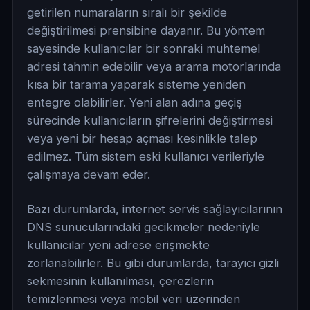
getirilen numaraların sıralı bir şekilde
değiştirilmesi prensibine dayanır. Bu yöntem
sayesinde kullanıcılar bir sonraki muhtemel
adresi tahmin edebilir veya arama motorlarında
kısa bir tarama yaparak sisteme yeniden
entegre olabilirler. Yeni alan adına geçiş
sürecinde kullanıcıların şifrelerini değiştirmesi
veya yeni bir hesap açması kesinlikle talep
edilmez. Tüm sistem eski kullanıcı verileriyle
çalışmaya devam eder.
Bazı durumlarda, internet servis sağlayıcılarının
DNS sunucularındaki gecikmeler nedeniyle
kullanıcılar yeni adrese erişmekte
zorlanabilirler. Bu gibi durumlarda, tarayıcı gizli
sekmesinin kullanılması, çerezlerin
temizlenmesi veya mobil veri üzerinden