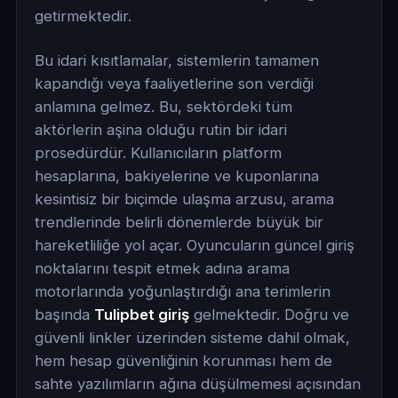
getirmektedir.
Bu idari kısıtlamalar, sistemlerin tamamen
kapandığı veya faaliyetlerine son verdiği
anlamına gelmez. Bu, sektördeki tüm
aktörlerin aşina olduğu rutin bir idari
prosedürdür. Kullanıcıların platform
hesaplarına, bakiyelerine ve kuponlarına
kesintisiz bir biçimde ulaşma arzusu, arama
trendlerinde belirli dönemlerde büyük bir
hareketliliğe yol açar. Oyuncuların güncel giriş
noktalarını tespit etmek adına arama
motorlarında yoğunlaştırdığı ana terimlerin
başında
Tulipbet giriş
gelmektedir. Doğru ve
güvenli linkler üzerinden sisteme dahil olmak,
hem hesap güvenliğinin korunması hem de
sahte yazılımların ağına düşülmemesi açısından