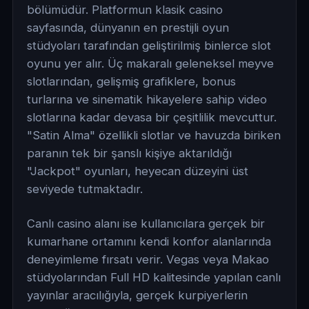
bölümüdür. Platformun klasik casino
sayfasında, dünyanın en prestijli oyun
stüdyoları tarafından geliştirilmiş binlerce slot
oyunu yer alır. Üç makaralı geleneksel meyve
slotlarından, gelişmiş grafiklere, bonus
turlarına ve sinematik hikayelere sahip video
slotlarına kadar devasa bir çeşitlilik mevcuttur.
"Satin Alma" özellikli slotlar ve havuzda biriken
paranın tek bir şanslı kişiye aktarıldığı
"Jackpot" oyunları, heyecan düzeyini üst
seviyede tutmaktadır.
Canlı casino alanı ise kullanıcılara gerçek bir
kumarhane ortamını kendi konfor alanlarında
deneyimleme fırsatı verir. Vegas veya Makao
stüdyolarından Full HD kalitesinde yapılan canlı
yayınlar aracılığıyla, gerçek kurpiyerlerin