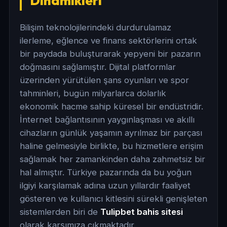
Dinamikleri
Bilişim teknolojilerindeki durdurulamaz
ilerleme, eğlence ve finans sektörlerini ortak
bir paydada buluşturarak yepyeni bir pazarın
doğmasını sağlamıştır. Dijital platformlar
üzerinden yürütülen şans oyunları ve spor
tahminleri, bugün milyarlarca dolarlık
ekonomik hacme sahip küresel bir endüstridir.
İnternet bağlantısının yaygınlaşması ve akıllı
cihazların günlük yaşamın ayrılmaz bir parçası
haline gelmesiyle birlikte, bu hizmetlere erişim
sağlamak her zamankinden daha zahmetsiz bir
hal almıştır. Türkiye pazarında da bu yoğun
ilgiyi karşılamak adına uzun yıllardır faaliyet
gösteren ve kullanıcı kitlesini sürekli genişleten
sistemlerden biri de
Tulipbet bahis sitesi
olarak karşımıza çıkmaktadır.