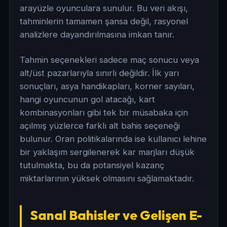
arayüzle oyunculara sunulur. Bu veri akışı,
tahminlerin tamamen şansa değil, rasyonel
analizlere dayandırılmasına imkan tanır.
Tahmin seçenekleri sadece maç sonucu veya
alt/üst pazarlarıyla sınırlı değildir. İlk yarı
sonuçları, asya handikapları, korner sayıları,
hangi oyuncunun gol atacağı, kart
kombinasyonları gibi tek bir müsabaka için
açılmış yüzlerce farklı alt bahis seçeneği
bulunur. Oran politikalarında ise kullanıcı lehine
bir yaklaşım sergilenerek kar marjları düşük
tutulmakta, bu da potansiyel kazanç
miktarlarının yüksek olmasını sağlamaktadır.
Sanal Bahisler ve Gelişen E-