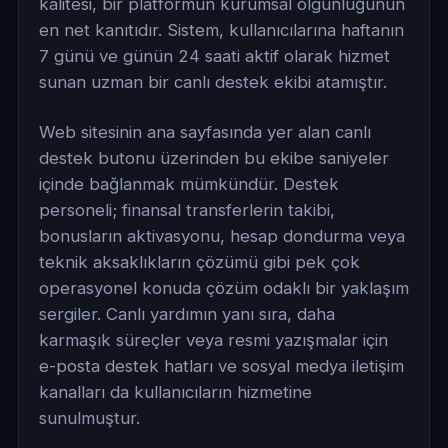
kalitesi, bir platformun kurumsal olgunluğunun
en net kanıtıdır. Sistem, kullanıcılarına haftanın
7 günü ve günün 24 saati aktif olarak hizmet
sunan uzman bir canlı destek ekibi atamıştır.
Web sitesinin ana sayfasında yer alan canlı
destek butonu üzerinden bu ekibe saniyeler
içinde bağlanmak mümkündür. Destek
personeli; finansal transferlerin takibi,
bonusların aktivasyonu, hesap dondurma veya
teknik aksaklıkların çözümü gibi pek çok
operasyonel konuda çözüm odaklı bir yaklaşım
sergiler. Canlı yardımın yanı sıra, daha
karmaşık süreçler veya resmi yazışmalar için
e-posta destek hatları ve sosyal medya iletişim
kanalları da kullanıcıların hizmetine
sunulmuştur.