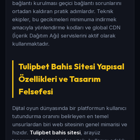
bağlantı kurulması geçici bağlantı sorunlarını
ortadan kaldıran pratik adımlardır. Teknik
ekipler, bu gecikmeleri minimuma indirmek
amacıyla yönlendirme kodları ve global CDN
(İçerik Dağıtım Ağı) servislerini aktif olarak
kullanmaktadır.
Tulipbet Bahis Sitesi Yapısal
Özellikleri ve Tasarım
Felsefesi
Dijital oyun dünyasında bir platformun kullanıcı
tutundurma oranını belirleyen en temel
unsurlardan biri web sitesinin genel mimarisi ve
hızıdır.
Tulipbet bahis sitesi
, arayüz