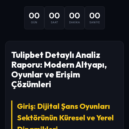
00
00
00
00
GÜN
SAAT
DAKİKA
SANİYE
Tulipbet Detaylı Analiz
Raporu: Modern Altyapı,
Oyunlar ve Erişim
Çözümleri
Giriş: Dijital Şans Oyunları
Sektörünün Küresel ve Yerel