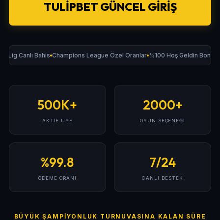
TULIPBET GÜNCEL GIRIŞ
r Lig Canlı Bahis
Champions League Özel Oranlar
%100 Hoş Geldin Bonusu
500K+
2000+
AKTIF ÜYE
OYUN SEÇENEĞI
%99.8
7/24
ÖDEME ORANI
CANLI DESTEK
BÜYÜK ŞAMPIYONLUK TURNUVASINA KALAN SÜRE