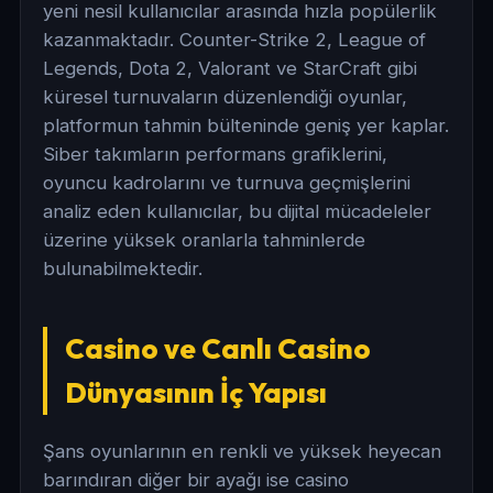
yeni nesil kullanıcılar arasında hızla popülerlik
kazanmaktadır. Counter-Strike 2, League of
Legends, Dota 2, Valorant ve StarCraft gibi
küresel turnuvaların düzenlendiği oyunlar,
platformun tahmin bülteninde geniş yer kaplar.
Siber takımların performans grafiklerini,
oyuncu kadrolarını ve turnuva geçmişlerini
analiz eden kullanıcılar, bu dijital mücadeleler
üzerine yüksek oranlarla tahminlerde
bulunabilmektedir.
Casino ve Canlı Casino
Dünyasının İç Yapısı
Şans oyunlarının en renkli ve yüksek heyecan
barındıran diğer bir ayağı ise casino