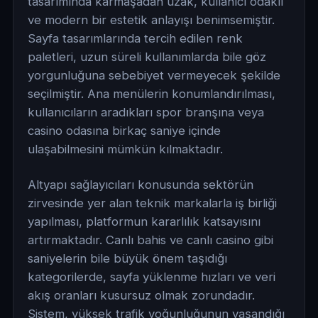
tasarımında karmaşadan uzak, kullanıcı odaklı
ve modern bir estetik anlayışı benimsemiştir.
Sayfa tasarımlarında tercih edilen renk
paletleri, uzun süreli kullanımlarda bile göz
yorgunluğuna sebebiyet vermeyecek şekilde
seçilmiştir. Ana menülerin konumlandırılması,
kullanıcıların aradıkları spor branşına veya
casino odasına birkaç saniye içinde
ulaşabilmesini mümkün kılmaktadır.
Altyapı sağlayıcıları konusunda sektörün
zirvesinde yer alan teknik markalarla iş birliği
yapılması, platformun kararlılık katsayısını
artırmaktadır. Canlı bahis ve canlı casino gibi
saniyelerin bile büyük önem taşıdığı
kategorilerde, sayfa yüklenme hızları ve veri
akış oranları kusursuz olmak zorundadır.
Sistem, yüksek trafik yoğunluğunun yaşandığı