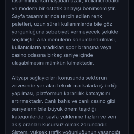
tasarımında karmaşadan uzak, kullanıcı odaklı
ve modern bir estetik anlayışı benimsemiştir.
Sayfa tasarımlarında tercih edilen renk
paletleri, uzun süreli kullanımlarda bile göz
yorgunluğuna sebebiyet vermeyecek şekilde
seçilmiştir. Ana menülerin konumlandırılması,
kullanıcıların aradıkları spor branşına veya
casino odasına birkaç saniye içinde
ulaşabilmesini mümkün kılmaktadır.
Altyapı sağlayıcıları konusunda sektörün
zirvesinde yer alan teknik markalarla iş birliği
yapılması, platformun kararlılık katsayısını
artırmaktadır. Canlı bahis ve canlı casino gibi
saniyelerin bile büyük önem taşıdığı
kategorilerde, sayfa yüklenme hızları ve veri
akış oranları kusursuz olmak zorundadır.
Sistem, yüksek trafik yoğunluğunun yaşandığı