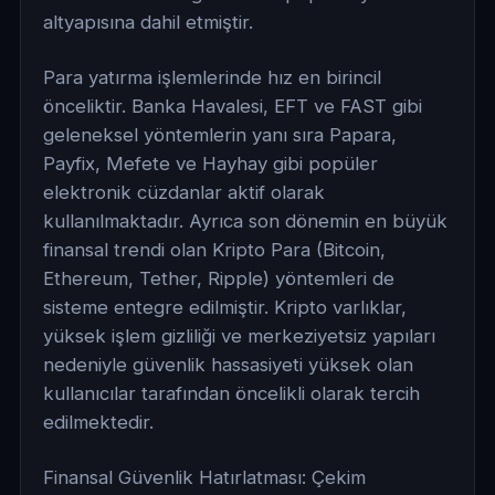
altyapısına dahil etmiştir.
Para yatırma işlemlerinde hız en birincil
önceliktir. Banka Havalesi, EFT ve FAST gibi
geleneksel yöntemlerin yanı sıra Papara,
Payfix, Mefete ve Hayhay gibi popüler
elektronik cüzdanlar aktif olarak
kullanılmaktadır. Ayrıca son dönemin en büyük
finansal trendi olan Kripto Para (Bitcoin,
Ethereum, Tether, Ripple) yöntemleri de
sisteme entegre edilmiştir. Kripto varlıklar,
yüksek işlem gizliliği ve merkeziyetsiz yapıları
nedeniyle güvenlik hassasiyeti yüksek olan
kullanıcılar tarafından öncelikli olarak tercih
edilmektedir.
Finansal Güvenlik Hatırlatması: Çekim