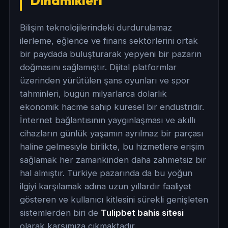
Dinamikleri
Bilişim teknolojilerindeki durdurulamaz
ilerleme, eğlence ve finans sektörlerini ortak
bir paydada buluşturarak yepyeni bir pazarın
doğmasını sağlamıştır. Dijital platformlar
üzerinden yürütülen şans oyunları ve spor
tahminleri, bugün milyarlarca dolarlık
ekonomik hacme sahip küresel bir endüstridir.
İnternet bağlantısının yaygınlaşması ve akıllı
cihazların günlük yaşamın ayrılmaz bir parçası
haline gelmesiyle birlikte, bu hizmetlere erişim
sağlamak her zamankinden daha zahmetsiz bir
hal almıştır. Türkiye pazarında da bu yoğun
ilgiyi karşılamak adına uzun yıllardır faaliyet
gösteren ve kullanıcı kitlesini sürekli genişleten
sistemlerden biri de
Tulipbet bahis sitesi
olarak karşımıza çıkmaktadır.