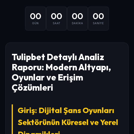
00
00
00
00
GÜN
SAAT
DAKİKA
SANİYE
Tulipbet Detaylı Analiz
Raporu: Modern Altyapı,
Oyunlar ve Erişim
Çözümleri
Giriş: Dijital Şans Oyunları
Sektörünün Küresel ve Yerel