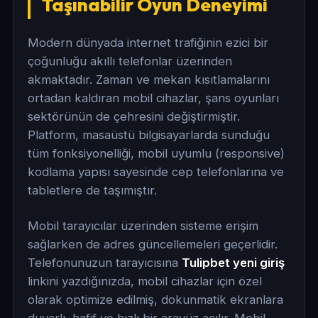
Taşınabilir Oyun Deneyimi
Modern dünyada internet trafiğinin ezici bir
çoğunluğu akıllı telefonlar üzerinden
akmaktadır. Zaman ve mekan kısıtlamalarını
ortadan kaldıran mobil cihazlar, şans oyunları
sektörünün de çehresini değiştirmiştir.
Platform, masaüstü bilgisayarlarda sunduğu
tüm fonksiyonelliği, mobil uyumlu (responsive)
kodlama yapısı sayesinde cep telefonlarına ve
tabletlere de taşımıştır.
Mobil tarayıcılar üzerinden sisteme erişim
sağlarken de adres güncellemeleri geçerlidir.
Telefonunuzun tarayıcısına
Tulipbet yeni giriş
linkini yazdığınızda, mobil cihazlar için özel
olarak optimize edilmiş, dokunmatik ekranlara