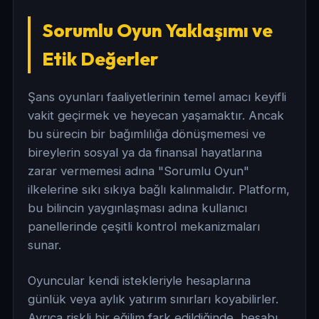
Sorumlu Oyun Yaklaşımı ve
Etik Değerler
Şans oyunları faaliyetlerinin temel amacı keyifli
vakit geçirmek ve heyecan yaşamaktır. Ancak
bu sürecin bir bağımlılığa dönüşmemesi ve
bireylerin sosyal ya da finansal hayatlarına
zarar vermemesi adına "Sorumlu Oyun"
ilkelerine sıkı sıkıya bağlı kalınmalıdır. Platform,
bu bilincin yaygınlaşması adına kullanıcı
panellerinde çeşitli kontrol mekanizmaları
sunar.
Oyuncular kendi istekleriyle hesaplarına
günlük veya aylık yatırım sınırları koyabilirler.
Ayrıca riskli bir eğilim fark edildiğinde, hesabı