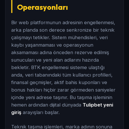
Operasyonları
Bir web platformunun adresinin engellenmesi,
arka planda son derece senkronize bir teknik
çalışmayı tetikler. Sistem mühendisleri, veri
kaybı yaşanmaması ve operasyonun
aksamaması adına önceden rezerve edilmiş
sunucuları ve yeni alan adlarını hazırda
bekletir. BTK engellemesi sisteme ulaştığı
anda, veri tabanındaki tüm kullanıcı profilleri,
finansal geçmişler, aktif bahis kuponları ve
bonus hakları hiçbir zarar görmeden saniyeler
içinde yeni adrese taşınır. Bu taşıma işleminin
hemen ardından dijital dünyada
Tulipbet yeni
giriş
arayışları başlar.
Teknik taşıma işlemleri, marka adının sonuna