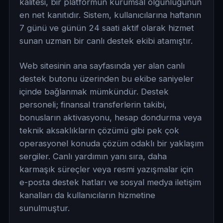
kalitesi, bir platformun kurumsal olgunluğunun
en net kanıtıdır. Sistem, kullanıcılarına haftanın
7 günü ve günün 24 saati aktif olarak hizmet
sunan uzman bir canlı destek ekibi atamıştır.
Web sitesinin ana sayfasında yer alan canlı
destek butonu üzerinden bu ekibe saniyeler
içinde bağlanmak mümkündür. Destek
personeli; finansal transferlerin takibi,
bonusların aktivasyonu, hesap dondurma veya
teknik aksaklıkların çözümü gibi pek çok
operasyonel konuda çözüm odaklı bir yaklaşım
sergiler. Canlı yardımın yanı sıra, daha
karmaşık süreçler veya resmi yazışmalar için
e-posta destek hatları ve sosyal medya iletişim
kanalları da kullanıcıların hizmetine
sunulmuştur.