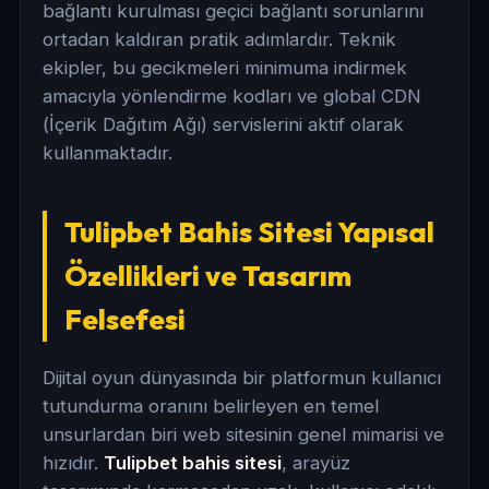
bağlantı kurulması geçici bağlantı sorunlarını
ortadan kaldıran pratik adımlardır. Teknik
ekipler, bu gecikmeleri minimuma indirmek
amacıyla yönlendirme kodları ve global CDN
(İçerik Dağıtım Ağı) servislerini aktif olarak
kullanmaktadır.
Tulipbet Bahis Sitesi Yapısal
Özellikleri ve Tasarım
Felsefesi
Dijital oyun dünyasında bir platformun kullanıcı
tutundurma oranını belirleyen en temel
unsurlardan biri web sitesinin genel mimarisi ve
hızıdır.
Tulipbet bahis sitesi
, arayüz