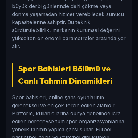
büyük derbi günlerinde dahi çökme veya
donma yaşamadan hizmet verebilecek sunucu
kapasitelerine sahiptir. Bu teknik
sürdürülebilirlik, markanın kurumsal değerini
yükselten en önemli parametreler arasında yer
alır.
Spor Bahisleri Bölümü ve
Canlı Tahmin Dinamikleri
Spor bahisleri, online şans oyunlarının
geleneksel ve en çok tercih edilen alanıdır.
Platform, kullanıcılarına dünya genelinde icra
edilen neredeyse tüm spor organizasyonlarına
yönelik tahmin yapma şansı sunar. Futbol,
basketbol, tenis ve voleybol gibi kitleleri