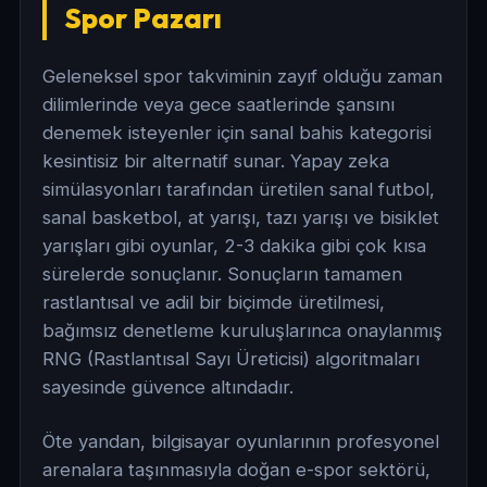
Spor Pazarı
Geleneksel spor takviminin zayıf olduğu zaman
dilimlerinde veya gece saatlerinde şansını
denemek isteyenler için sanal bahis kategorisi
kesintisiz bir alternatif sunar. Yapay zeka
simülasyonları tarafından üretilen sanal futbol,
sanal basketbol, at yarışı, tazı yarışı ve bisiklet
yarışları gibi oyunlar, 2-3 dakika gibi çok kısa
sürelerde sonuçlanır. Sonuçların tamamen
rastlantısal ve adil bir biçimde üretilmesi,
bağımsız denetleme kuruluşlarınca onaylanmış
RNG (Rastlantısal Sayı Üreticisi) algoritmaları
sayesinde güvence altındadır.
Öte yandan, bilgisayar oyunlarının profesyonel
arenalara taşınmasıyla doğan e-spor sektörü,