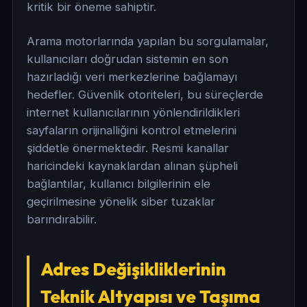
kritik bir öneme sahiptir.
Arama motorlarında yapılan bu sorgulamalar,
kullanıcıları doğrudan sistemin en son
hazırladığı veri merkezlerine bağlamayı
hedefler. Güvenlik otoriteleri, bu süreçlerde
internet kullanıcılarının yönlendirildikleri
sayfaların orijinalliğini kontrol etmelerini
şiddetle önermektedir. Resmi kanallar
haricindeki kaynaklardan alınan şüpheli
bağlantılar, kullanıcı bilgilerinin ele
geçirilmesine yönelik siber tuzaklar
barındırabilir.
Adres Değişikliklerinin
Teknik Altyapısı ve Taşıma