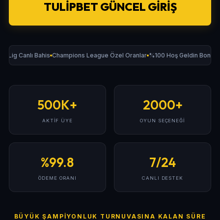
TULIPBET GÜNCEL GIRIŞ
r Lig Canlı Bahis
Champions League Özel Oranlar
%100 Hoş Geldin Bonusu
500K+
2000+
AKTIF ÜYE
OYUN SEÇENEĞI
%99.8
7/24
ÖDEME ORANI
CANLI DESTEK
BÜYÜK ŞAMPIYONLUK TURNUVASINA KALAN SÜRE