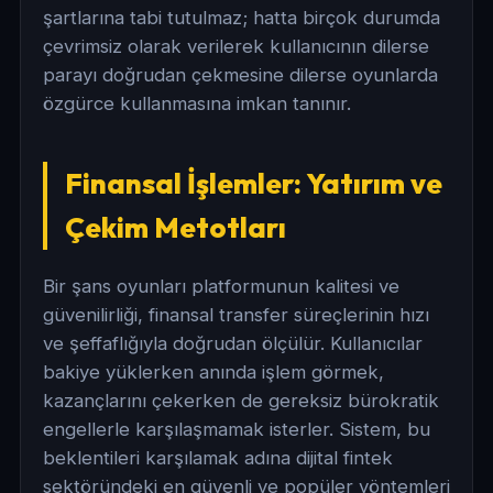
şartlarına tabi tutulmaz; hatta birçok durumda
çevrimsiz olarak verilerek kullanıcının dilerse
parayı doğrudan çekmesine dilerse oyunlarda
özgürce kullanmasına imkan tanınır.
Finansal İşlemler: Yatırım ve
Çekim Metotları
Bir şans oyunları platformunun kalitesi ve
güvenilirliği, finansal transfer süreçlerinin hızı
ve şeffaflığıyla doğrudan ölçülür. Kullanıcılar
bakiye yüklerken anında işlem görmek,
kazançlarını çekerken de gereksiz bürokratik
engellerle karşılaşmamak isterler. Sistem, bu
beklentileri karşılamak adına dijital fintek
sektöründeki en güvenli ve popüler yöntemleri