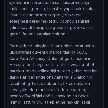
işlemlerinin sorunsuz tamamlanabilmesi için
kullanıcı bilgilerinin, transfer yapılacak banka
veya cüzdan hesabı bilgileriyle birebir
eşleşmesi gerekmektedir. Üçüncü şahıslar
adına kayıtlı hesaplara güvenlik protokolleri
gereği ödeme yapılmamaktadır.
Para çekme talepleri, finans birimi tarafından
uluslararası güvenlik standartlarına (AML -
Kara Para Aklamayı Önleme) göre incelenir.
Hesapta herhangi bir kural ihlali veya şüpheli
hareket tespit edilmediği sürece çekim emirleri
dakikalar içerisinde onaylanarak kullanıcının
tercih ettiği hesaba aktarılır. İlk çekimlerde
veya yüksek tutarlı transferlerde sistem,
hesap güvenliğini doğrulamak adına belge
(kimlik, fatura vb.) talep etme hakkını saklı