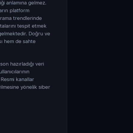
diği anlamına gelmez.
ların platform
arama trendlerinde
talarını tespit etmek
elmektedir. Doğru ve
sı hem de sahte
son hazırladığı veri
lanıcılarının
. Resmi kanallar
rilmesine yönelik siber