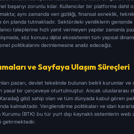
el başarıyı zorunlu kılar. Kullanıcılar bir platforma dahi
kta; aynı zamanda veri gizliliği, finansal esneklik, teknik 
de ön planda tutmaktadır. Sektördeki yeniliklerin gerisinde 
nıcı taleplerine hızlı yanıt vermeyen yapılar zamanla paz
ışmada, söz konusu dijital ekosistemin tüm yapısal dinamik
onel politikalarını derinlemesine analiz edeceğiz.
lamaları ve Sayfaya Ulaşım Süreçleri
arı pazarı, devlet tekelinde bulunan belirli kurumlar ve o
n yasal bir çerçeveye oturtulmuştur. Ancak uluslararası st
Karadağ gibi) sahip olan ve tüm dünyada kabul gören pek
ında kalmaktadır. Vergilendirme politikaları ve idari kararla
şim Kurumu (BTK) bu tür yurt dışı kaynaklı sistemlerin web 
li getirmektedir.