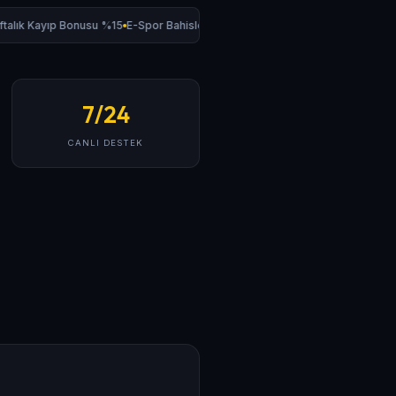
alık Kayıp Bonusu %15
E-Spor Bahisleri
7/24 Canlı Destek
Süper Lig Canlı Ba
7/24
CANLI DESTEK