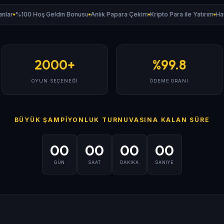
ar
%100 Hoş Geldin Bonusu
Anlık Papara Çekim
Kripto Para ile Yatırım
Haft
2000+
%99.8
OYUN SEÇENEĞI
ÖDEME ORANI
BÜYÜK ŞAMPIYONLUK TURNUVASINA KALAN SÜRE
00
00
00
00
GÜN
SAAT
DAKİKA
SANİYE