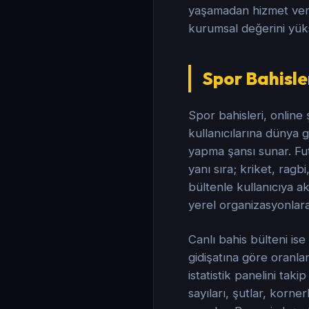
yaşamadan hizmet vereb
kurumsal değerini yüks
Spor Bahisle
Spor bahisleri, online
kullanıcılarına dünya 
yapma şansı sunar. Fut
yanı sıra; kriket, ragb
bültenle kullanıcıya a
yerel organizasyonlar
Canlı bahis bülteni is
gidişatına göre oranlar
istatistik panelini tak
sayıları, şutlar, korne