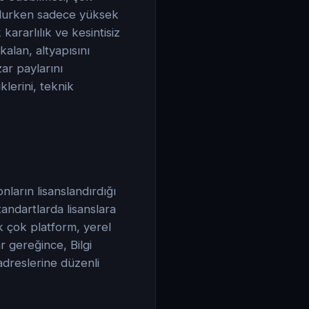
l olurken sadece yüksek
kararlılık ve kesintisiz
kalan, altyapısını
ar paylarını
lerini, teknik
nların lisanslandırdığı
andartlarda lisanslara
 çok platform, yerel
r gereğince, Bilgi
adreslerine düzenli