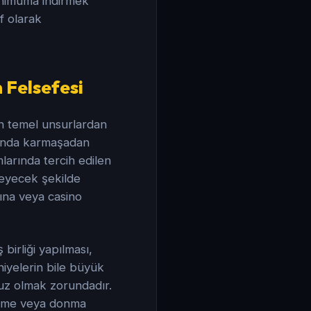
minimuma indirmek
f olarak
m Felsefesi
en temel unsurlardan
mında karmaşadan
mlarında tercih edilen
meyecek şekilde
şına veya casino
birliği yapılması,
aniyelerin bile büyük
suz olmak zorundadır.
ökme veya donma