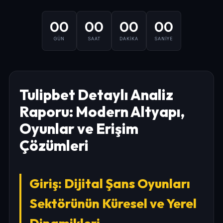
00
00
00
00
GÜN
SAAT
DAKİKA
SANİYE
Tulipbet Detaylı Analiz
Raporu: Modern Altyapı,
Oyunlar ve Erişim
Çözümleri
Giriş: Dijital Şans Oyunları
Sektörünün Küresel ve Yerel