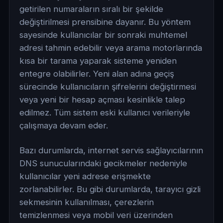
getirilen numaraların sıralı bir şekilde
değiştirilmesi prensibine dayanır. Bu yöntem
sayesinde kullanıcılar bir sonraki muhtemel
adresi tahmin edebilir veya arama motorlarında
kısa bir tarama yaparak sisteme yeniden
entegre olabilirler. Yeni alan adına geçiş
sürecinde kullanıcıların şifrelerini değiştirmesi
veya yeni bir hesap açması kesinlikle talep
edilmez. Tüm sistem eski kullanıcı verileriyle
çalışmaya devam eder.
Bazı durumlarda, internet servis sağlayıcılarının
DNS sunucularındaki gecikmeler nedeniyle
kullanıcılar yeni adrese erişmekte
zorlanabilirler. Bu gibi durumlarda, tarayıcı gizli
sekmesinin kullanılması, çerezlerin
temizlenmesi veya mobil veri üzerinden