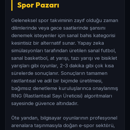
Spor Pazarı
Geleneksel spor takviminin zayıf olduğu zaman
dilimlerinde veya gece saatlerinde şansını
denemek isteyenler için sanal bahis kategorisi
kesintisiz bir alternatif sunar. Yapay zeka
simülasyonları tarafından üretilen sanal futbol,
sanal basketbol, at yarışı, tazı yarışı ve bisiklet
yarışları gibi oyunlar, 2-3 dakika gibi çok kısa
sürelerde sonuçlanır. Sonuçların tamamen
rastlantısal ve adil bir biçimde üretilmesi,
bağımsız denetleme kuruluşlarınca onaylanmış
RNG (Rastlantısal Sayı Üreticisi) algoritmaları
sayesinde güvence altındadır.
Öte yandan, bilgisayar oyunlarının profesyonel
arenalara taşınmasıyla doğan e-spor sektörü,