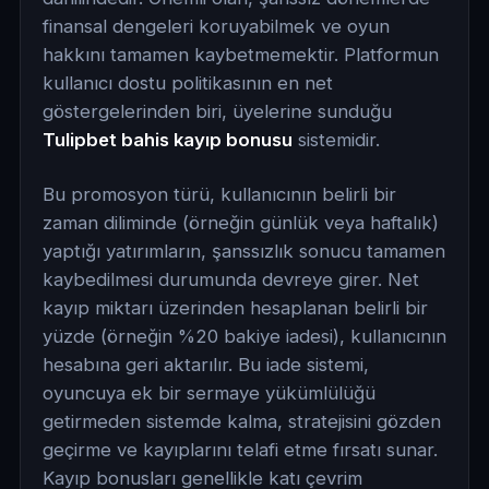
finansal dengeleri koruyabilmek ve oyun
hakkını tamamen kaybetmemektir. Platformun
kullanıcı dostu politikasının en net
göstergelerinden biri, üyelerine sunduğu
Tulipbet bahis kayıp bonusu
sistemidir.
Bu promosyon türü, kullanıcının belirli bir
zaman diliminde (örneğin günlük veya haftalık)
yaptığı yatırımların, şanssızlık sonucu tamamen
kaybedilmesi durumunda devreye girer. Net
kayıp miktarı üzerinden hesaplanan belirli bir
yüzde (örneğin %20 bakiye iadesi), kullanıcının
hesabına geri aktarılır. Bu iade sistemi,
oyuncuya ek bir sermaye yükümlülüğü
getirmeden sistemde kalma, stratejisini gözden
geçirme ve kayıplarını telafi etme fırsatı sunar.
Kayıp bonusları genellikle katı çevrim