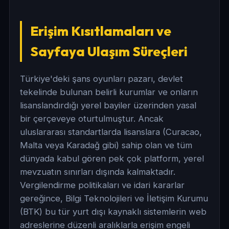
Erişim Kısıtlamaları ve
Sayfaya Ulaşım Süreçleri
Türkiye'deki şans oyunları pazarı, devlet
tekelinde bulunan belirli kurumlar ve onların
lisanslandırdığı yerel bayiler üzerinden yasal
bir çerçeveye oturtulmuştur. Ancak
uluslararası standartlarda lisanslara (Curacao,
Malta veya Karadağ gibi) sahip olan ve tüm
dünyada kabul gören pek çok platform, yerel
mevzuatın sınırları dışında kalmaktadır.
Vergilendirme politikaları ve idari kararlar
gereğince, Bilgi Teknolojileri ve İletişim Kurumu
(BTK) bu tür yurt dışı kaynaklı sistemlerin web
adreslerine düzenli aralıklarla erişim engeli