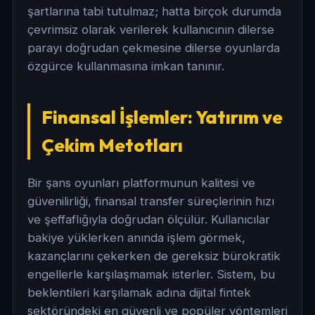
şartlarına tabi tutulmaz; hatta birçok durumda
çevrimsiz olarak verilerek kullanıcının dilerse
parayı doğrudan çekmesine dilerse oyunlarda
özgürce kullanmasına imkan tanınır.
Finansal İşlemler: Yatırım ve
Çekim Metotları
Bir şans oyunları platformunun kalitesi ve
güvenilirliği, finansal transfer süreçlerinin hızı
ve şeffaflığıyla doğrudan ölçülür. Kullanıcılar
bakiye yüklerken anında işlem görmek,
kazançlarını çekerken de gereksiz bürokratik
engellerle karşılaşmamak isterler. Sistem, bu
beklentileri karşılamak adına dijital fintek
sektöründeki en güvenli ve popüler yöntemleri