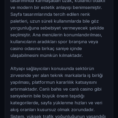
tasarımında karmaşadan uzak, kullanıcı odaklı
ve modern bir estetik anlayışı benimsemiştir.
Sayfa tasarımlarında tercih edilen renk
paletleri, uzun süreli kullanımlarda bile göz
yorgunluğuna sebebiyet vermeyecek şekilde
seçilmiştir. Ana menülerin konumlandırılması,
kullanıcıların aradıkları spor branşına veya
casino odasına birkaç saniye içinde
ulaşabilmesini mümkün kılmaktadır.
Altyapı sağlayıcıları konusunda sektörün
zirvesinde yer alan teknik markalarla iş birliği
yapılması, platformun kararlılık katsayısını
artırmaktadır. Canlı bahis ve canlı casino gibi
saniyelerin bile büyük önem taşıdığı
kategorilerde, sayfa yüklenme hızları ve veri
akış oranları kusursuz olmak zorundadır.
Sistem, yüksek trafik yoğunluğunun yaşandığı