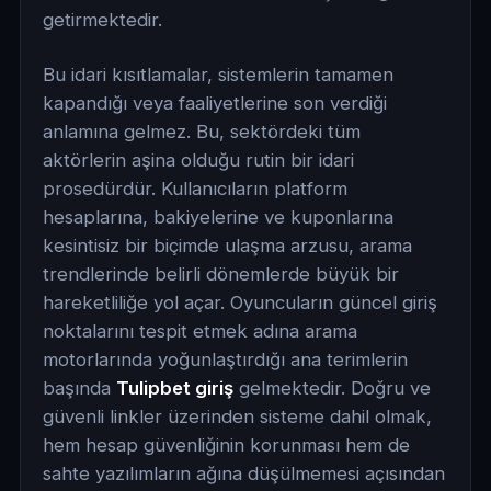
getirmektedir.
Bu idari kısıtlamalar, sistemlerin tamamen
kapandığı veya faaliyetlerine son verdiği
anlamına gelmez. Bu, sektördeki tüm
aktörlerin aşina olduğu rutin bir idari
prosedürdür. Kullanıcıların platform
hesaplarına, bakiyelerine ve kuponlarına
kesintisiz bir biçimde ulaşma arzusu, arama
trendlerinde belirli dönemlerde büyük bir
hareketliliğe yol açar. Oyuncuların güncel giriş
noktalarını tespit etmek adına arama
motorlarında yoğunlaştırdığı ana terimlerin
başında
Tulipbet giriş
gelmektedir. Doğru ve
güvenli linkler üzerinden sisteme dahil olmak,
hem hesap güvenliğinin korunması hem de
sahte yazılımların ağına düşülmemesi açısından