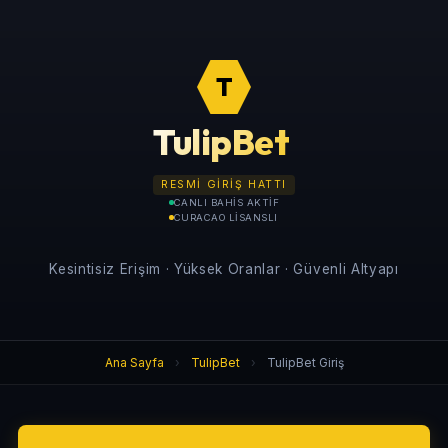
T
TulipBet
RESMI GIRIŞ HATTI
CANLI BAHIS AKTIF
CURACAO LISANSLI
Kesintisiz Erişim · Yüksek Oranlar · Güvenli Altyapı
Ana Sayfa
›
TulipBet
›
TulipBet Giriş