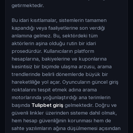
getirmektedir.
Bu idari kısıtlamalar, sistemlerin tamamen
kapandığı veya faaliyetlerine son verdiği
anlamına gelmez. Bu, sektördeki tüm
aktörlerin aşina olduğu rutin bir idari
prosedürdür. Kullanıcıların platform
hesaplarına, bakiyelerine ve kuponlarına
kesintisiz bir biçimde ulaşma arzusu, arama
trendlerinde belirli dönemlerde büyük bir
hareketliliğe yol açar. Oyuncuların güncel giriş
noktalarını tespit etmek adına arama
motorlarında yoğunlaştırdığı ana terimlerin
başında
Tulipbet giriş
gelmektedir. Doğru ve
güvenli linkler üzerinden sisteme dahil olmak,
hem hesap güvenliğinin korunması hem de
sahte yazılımların ağına düşülmemesi açısından