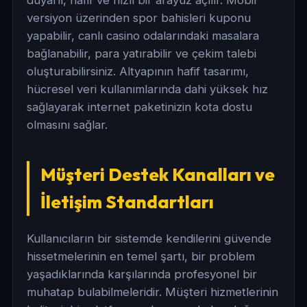
duyarlı, hafif ve hızlı bir arayüz açılır. Mobil
versiyon üzerinden spor bahisleri kuponu
yapabilir, canlı casino odalarındaki masalara
bağlanabilir, para yatırabilir ve çekim talebi
oluşturabilirsiniz. Altyapının hafif tasarımı,
hücresel veri kullanımlarında dahi yüksek hız
sağlayarak internet paketinizin kota dostu
olmasını sağlar.
Müşteri Destek Kanalları ve
İletişim Standartları
Kullanıcıların bir sistemde kendilerini güvende
hissetmelerinin en temel şartı, bir problem
yaşadıklarında karşılarında profesyonel bir
muhatap bulabilmeleridir. Müşteri hizmetlerinin