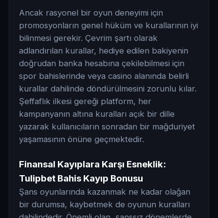
Ancak rasyonel bir oyun deneyimi için
promosyonların genel hüküm ve kurallarının iyi
bilinmesi gerekir. Çevrim şartı olarak
adlandırılan kurallar, hediye edilen bakiyenin
doğrudan banka hesabına çekilebilmesi için
spor bahislerinde veya casino alanında belirli
kurallar dahilinde döndürülmesini zorunlu kılar.
Şeffaflık ilkesi gereği platform, her
kampanyanın altına kuralları açık bir dille
yazarak kullanıcıların sonradan bir mağduriyet
yaşamasının önüne geçmektedir.
Finansal Kayıplara Karşı Esneklik:
Tulipbet Bahis Kayıp Bonusu
Şans oyunlarında kazanmak ne kadar olağan
bir durumsa, kaybetmek de oyunun kuralları
dahilindedir. Önemli olan, şanssız dönemlerde