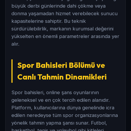
büyük derbi günlerinde dahi çökme veya
donma yaşamadan hizmet verebilecek sunucu
kapasitelerine sahiptir. Bu teknik
sürdürülebilirlik, markanın kurumsal değerini
yükselten en önemli parametreler arasında yer
alır.
Spor Bahisleri Bölümü ve
Canlı Tahmin Dinamikleri
Spor bahisleri, online şans oyunlarının
geleneksel ve en çok tercih edilen alanıdır.
Platform, kullanıcılarına dünya genelinde icra
edilen neredeyse tüm spor organizasyonlarına
yönelik tahmin yapma şansı sunar. Futbol,
basketbol, tenis ve voleybol gibi kitleleri