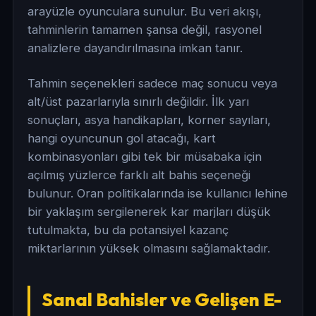
arayüzle oyunculara sunulur. Bu veri akışı,
tahminlerin tamamen şansa değil, rasyonel
analizlere dayandırılmasına imkan tanır.
Tahmin seçenekleri sadece maç sonucu veya
alt/üst pazarlarıyla sınırlı değildir. İlk yarı
sonuçları, asya handikapları, korner sayıları,
hangi oyuncunun gol atacağı, kart
kombinasyonları gibi tek bir müsabaka için
açılmış yüzlerce farklı alt bahis seçeneği
bulunur. Oran politikalarında ise kullanıcı lehine
bir yaklaşım sergilenerek kar marjları düşük
tutulmakta, bu da potansiyel kazanç
miktarlarının yüksek olmasını sağlamaktadır.
Sanal Bahisler ve Gelişen E-