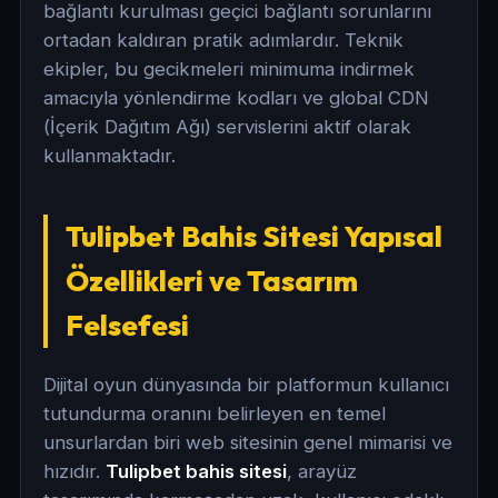
bağlantı kurulması geçici bağlantı sorunlarını
ortadan kaldıran pratik adımlardır. Teknik
ekipler, bu gecikmeleri minimuma indirmek
amacıyla yönlendirme kodları ve global CDN
(İçerik Dağıtım Ağı) servislerini aktif olarak
kullanmaktadır.
Tulipbet Bahis Sitesi Yapısal
Özellikleri ve Tasarım
Felsefesi
Dijital oyun dünyasında bir platformun kullanıcı
tutundurma oranını belirleyen en temel
unsurlardan biri web sitesinin genel mimarisi ve
hızıdır.
Tulipbet bahis sitesi
, arayüz