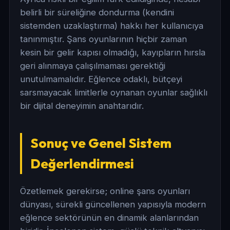
belirli bir süreliğine dondurma (kendini
sistemden uzaklaştırma) hakkı her kullanıcıya
tanınmıştır. Şans oyunlarının hiçbir zaman
kesin bir gelir kapısı olmadığı, kayıpların hırsla
geri alınmaya çalışılmaması gerektiği
unutulmamalıdır. Eğlence odaklı, bütçeyi
sarsmayacak limitlerle oynanan oyunlar sağlıklı
bir dijital deneyimin anahtarıdır.
Sonuç ve Genel Sistem
Değerlendirmesi
Özetlemek gerekirse; online şans oyunları
dünyası, sürekli güncellenen yapısıyla modern
eğlence sektörünün en dinamik alanlarından