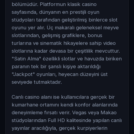
bölümüdür. Platformun klasik casino
sayfasında, dünyanın en prestijli oyun
stüdyoları tarafından geliştirilmiş binlerce slot
oyunu yer alır. Üç makaralı geleneksel meyve
slotlarından, gelişmiş grafiklere, bonus
turlarına ve sinematik hikayelere sahip video
slotlarına kadar devasa bir çeşitlilik mevcuttur.
"Satin Alma" özellikli slotlar ve havuzda biriken
paranın tek bir şanslı kişiye aktarıldığı
"Jackpot" oyunları, heyecan düzeyini üst
seviyede tutmaktadır.
Canlı casino alanı ise kullanıcılara gerçek bir
kumarhane ortamını kendi konfor alanlarında
deneyimleme fırsatı verir. Vegas veya Makao
stüdyolarından Full HD kalitesinde yapılan canlı
yayınlar aracılığıyla, gerçek kurpiyerlerin