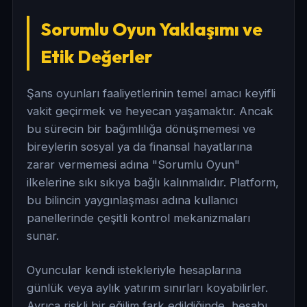
Sorumlu Oyun Yaklaşımı ve
Etik Değerler
Şans oyunları faaliyetlerinin temel amacı keyifli
vakit geçirmek ve heyecan yaşamaktır. Ancak
bu sürecin bir bağımlılığa dönüşmemesi ve
bireylerin sosyal ya da finansal hayatlarına
zarar vermemesi adına "Sorumlu Oyun"
ilkelerine sıkı sıkıya bağlı kalınmalıdır. Platform,
bu bilincin yaygınlaşması adına kullanıcı
panellerinde çeşitli kontrol mekanizmaları
sunar.
Oyuncular kendi istekleriyle hesaplarına
günlük veya aylık yatırım sınırları koyabilirler.
Ayrıca riskli bir eğilim fark edildiğinde, hesabı