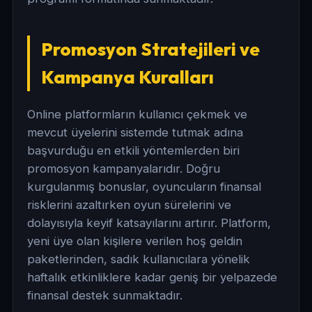
Promosyon Stratejileri ve
Kampanya Kuralları
Online platformların kullanıcı çekmek ve
mevcut üyelerini sistemde tutmak adına
başvurduğu en etkili yöntemlerden biri
promosyon kampanyalarıdır. Doğru
kurgulanmış bonuslar, oyuncuların finansal
risklerini azaltırken oyun sürelerini ve
dolayısıyla keyif katsayılarını artırır. Platform,
yeni üye olan kişilere verilen hoş geldin
paketlerinden, sadık kullanıcılara yönelik
haftalık etkinliklere kadar geniş bir yelpazede
finansal destek sunmaktadır.