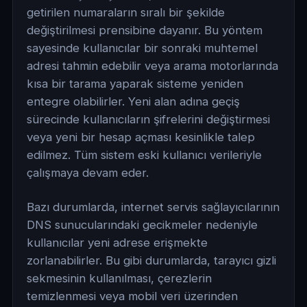
getirilen numaraların sıralı bir şekilde
değiştirilmesi prensibine dayanır. Bu yöntem
sayesinde kullanıcılar bir sonraki muhtemel
adresi tahmin edebilir veya arama motorlarında
kısa bir tarama yaparak sisteme yeniden
entegre olabilirler. Yeni alan adına geçiş
sürecinde kullanıcıların şifrelerini değiştirmesi
veya yeni bir hesap açması kesinlikle talep
edilmez. Tüm sistem eski kullanıcı verileriyle
çalışmaya devam eder.
Bazı durumlarda, internet servis sağlayıcılarının
DNS sunucularındaki gecikmeler nedeniyle
kullanıcılar yeni adrese erişmekte
zorlanabilirler. Bu gibi durumlarda, tarayıcı gizli
sekmesinin kullanılması, çerezlerin
temizlenmesi veya mobil veri üzerinden