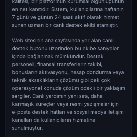
kalitesi, bir platformun kurumsal olgunluğunun
en net kanıtıdır. Sistem, kullanıcılarına haftanın
7 günü ve günün 24 saati aktif olarak hizmet
sunan uzman bir canlı destek ekibi atamıştır.
Web sitesinin ana sayfasında yer alan canlı
destek butonu üzerinden bu ekibe saniyeler
içinde bağlanmak mümkündür. Destek
personeli; finansal transferlerin takibi,
bonusların aktivasyonu, hesap dondurma veya
teknik aksaklıkların çözümü gibi pek çok
operasyonel konuda çözüm odaklı bir yaklaşım
sergiler. Canlı yardımın yanı sıra, daha
karmaşık süreçler veya resmi yazışmalar için
e-posta destek hatları ve sosyal medya iletişim
kanalları da kullanıcıların hizmetine
sunulmuştur.