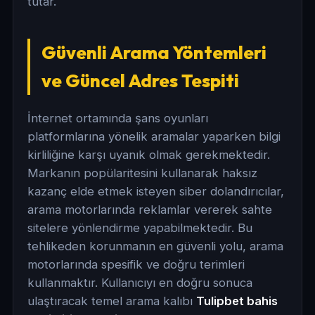
tutar.
Güvenli Arama Yöntemleri
ve Güncel Adres Tespiti
İnternet ortamında şans oyunları
platformlarına yönelik aramalar yaparken bilgi
kirliliğine karşı uyanık olmak gerekmektedir.
Markanın popülaritesini kullanarak haksız
kazanç elde etmek isteyen siber dolandırıcılar,
arama motorlarında reklamlar vererek sahte
sitelere yönlendirme yapabilmektedir. Bu
tehlikeden korunmanın en güvenli yolu, arama
motorlarında spesifik ve doğru terimleri
kullanmaktır. Kullanıcıyı en doğru sonuca
ulaştıracak temel arama kalıbı
Tulipbet bahis