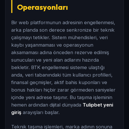
Operasyonları
Bir web platformunun adresinin engellenmesi,
arka planda son derece senkronize bir teknik
çalışmayı tetikler. Sistem mühendisleri, veri
kaybı yaşanmaması ve operasyonun
aksamaması adına önceden rezerve edilmiş
sunucuları ve yeni alan adlarını hazırda
bekletir. BTK engellemesi sisteme ulaştığı
anda, veri tabanındaki tüm kullanıcı profilleri,
finansal geçmişler, aktif bahis kuponları ve
bonus hakları hiçbir zarar görmeden saniyeler
içinde yeni adrese taşınır. Bu taşıma işleminin
hemen ardından dijital dünyada
Tulipbet yeni
giriş
arayışları başlar.
Teknik taşıma işlemleri, marka adının sonuna