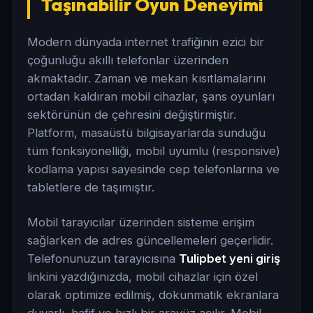
Taşınabilir Oyun Deneyimi
Modern dünyada internet trafiğinin ezici bir
çoğunluğu akıllı telefonlar üzerinden
akmaktadır. Zaman ve mekan kısıtlamalarını
ortadan kaldıran mobil cihazlar, şans oyunları
sektörünün de çehresini değiştirmiştir.
Platform, masaüstü bilgisayarlarda sunduğu
tüm fonksiyonelliği, mobil uyumlu (responsive)
kodlama yapısı sayesinde cep telefonlarına ve
tabletlere de taşımıştır.
Mobil tarayıcılar üzerinden sisteme erişim
sağlarken de adres güncellemeleri geçerlidir.
Telefonunuzun tarayıcısına
Tulipbet yeni giriş
linkini yazdığınızda, mobil cihazlar için özel
olarak optimize edilmiş, dokunmatik ekranlara