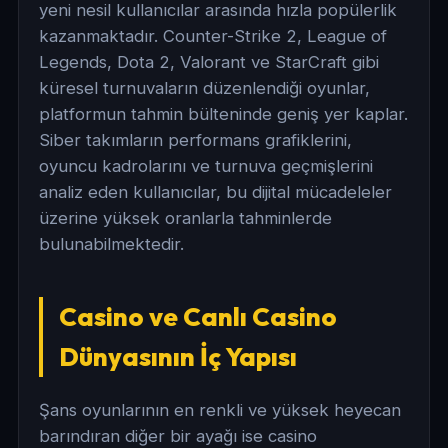
yeni nesil kullanıcılar arasında hızla popülerlik
kazanmaktadır. Counter-Strike 2, League of
Legends, Dota 2, Valorant ve StarCraft gibi
küresel turnuvaların düzenlendiği oyunlar,
platformun tahmin bülteninde geniş yer kaplar.
Siber takımların performans grafiklerini,
oyuncu kadrolarını ve turnuva geçmişlerini
analiz eden kullanıcılar, bu dijital mücadeleler
üzerine yüksek oranlarla tahminlerde
bulunabilmektedir.
Casino ve Canlı Casino
Dünyasının İç Yapısı
Şans oyunlarının en renkli ve yüksek heyecan
barındıran diğer bir ayağı ise casino