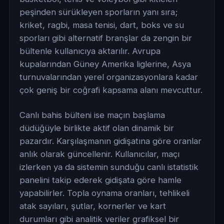
peşinden sürükleyen sporların yanı sıra;
kriket, ragbi, masa tenisi, dart, boks ve su
sporları gibi alternatif branşlar da zengin bir
bültenle kullanıcıya aktarılır. Avrupa
kupalarından Güney Amerika liglerine, Asya
turnuvalarından yerel organizasyonlara kadar
çok geniş bir coğrafi kapsama alanı mevcuttur.
Canlı bahis bülteni ise maçın başlama
düdüğüyle birlikte aktif olan dinamik bir
pazardır. Karşılaşmanın gidişatına göre oranlar
anlık olarak güncellenir. Kullanıcılar, maçı
izlerken ya da sistemin sunduğu canlı istatistik
panelini takip ederek gidişata göre hamle
yapabilirler. Topla oynama oranları, tehlikeli
atak sayıları, şutlar, kornerler ve kart
durumları gibi analitik veriler grafiksel bir