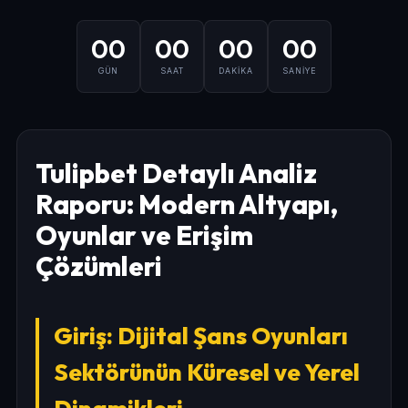
00
00
00
00
GÜN
SAAT
DAKİKA
SANİYE
Tulipbet Detaylı Analiz
Raporu: Modern Altyapı,
Oyunlar ve Erişim
Çözümleri
Giriş: Dijital Şans Oyunları
Sektörünün Küresel ve Yerel