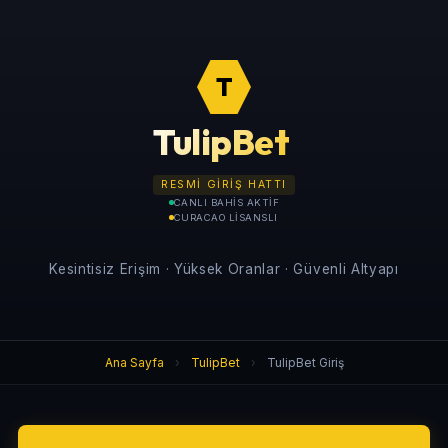
T
TulipBet
RESMI GIRIŞ HATTI
CANLI BAHIS AKTIF
CURACAO LISANSLI
Kesintisiz Erişim · Yüksek Oranlar · Güvenli Altyapı
Ana Sayfa
›
TulipBet
›
TulipBet Giriş