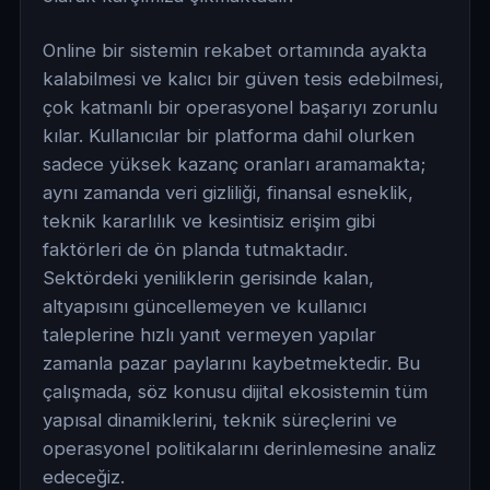
Online bir sistemin rekabet ortamında ayakta
kalabilmesi ve kalıcı bir güven tesis edebilmesi,
çok katmanlı bir operasyonel başarıyı zorunlu
kılar. Kullanıcılar bir platforma dahil olurken
sadece yüksek kazanç oranları aramamakta;
aynı zamanda veri gizliliği, finansal esneklik,
teknik kararlılık ve kesintisiz erişim gibi
faktörleri de ön planda tutmaktadır.
Sektördeki yeniliklerin gerisinde kalan,
altyapısını güncellemeyen ve kullanıcı
taleplerine hızlı yanıt vermeyen yapılar
zamanla pazar paylarını kaybetmektedir. Bu
çalışmada, söz konusu dijital ekosistemin tüm
yapısal dinamiklerini, teknik süreçlerini ve
operasyonel politikalarını derinlemesine analiz
edeceğiz.