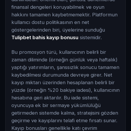
finansal dengeleri koruyabilmek ve oyun
hakkını tamamen kaybetmemektir. Platformun
kullanıcı dostu politikasının en net
göstergelerinden biri, üyelerine sunduğu
Tulipbet bahis kayıp bonusu
sistemidir.
Bu promosyon türü, kullanıcının belirli bir
zaman diliminde (örneğin günlük veya haftalık)
yaptığı yatırımların, şanssızlık sonucu tamamen
kaybedilmesi durumunda devreye girer. Net
kayıp miktarı üzerinden hesaplanan belirli bir
yüzde (örneğin %20 bakiye iadesi), kullanıcının
hesabına geri aktarılır. Bu iade sistemi,
oyuncuya ek bir sermaye yükümlülüğü
getirmeden sistemde kalma, stratejisini gözden
geçirme ve kayıplarını telafi etme fırsatı sunar.
Kayıp bonusları genellikle katı çevrim