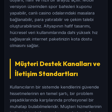
duyarlı, hafif ve hızlı bir arayüz açılır. Mobil
versiyon üzerinden spor bahisleri kuponu
yapabilir, canlı casino odalarındaki masalara
bağlanabilir, para yatırabilir ve çekim talebi
oluşturabilirsiniz. Altyapının hafif tasarımı,
hücresel veri kullanımlarında dahi yüksek hız
sağlayarak internet paketinizin kota dostu
olmasını sağlar.
Müşteri Destek Kanalları ve
İletişim Standartları
Kullanıcıların bir sistemde kendilerini güvende
hissetmelerinin en temel şartı, bir problem
yaşadıklarında karşılarında profesyonel bir
muhatap bulabilmeleridir. Müşteri hizmetlerinin