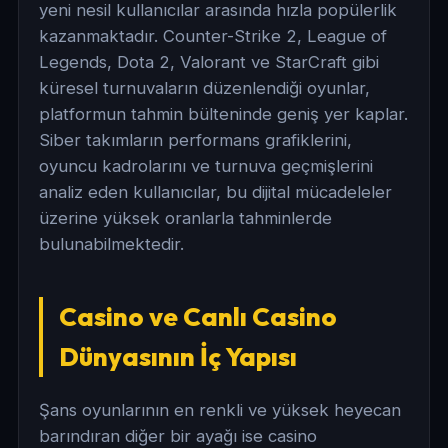
yeni nesil kullanıcılar arasında hızla popülerlik
kazanmaktadır. Counter-Strike 2, League of
Legends, Dota 2, Valorant ve StarCraft gibi
küresel turnuvaların düzenlendiği oyunlar,
platformun tahmin bülteninde geniş yer kaplar.
Siber takımların performans grafiklerini,
oyuncu kadrolarını ve turnuva geçmişlerini
analiz eden kullanıcılar, bu dijital mücadeleler
üzerine yüksek oranlarla tahminlerde
bulunabilmektedir.
Casino ve Canlı Casino
Dünyasının İç Yapısı
Şans oyunlarının en renkli ve yüksek heyecan
barındıran diğer bir ayağı ise casino