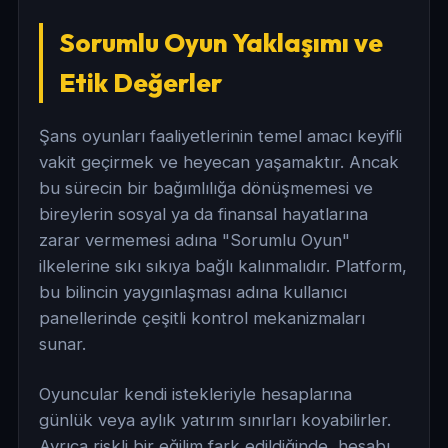
Sorumlu Oyun Yaklaşımı ve
Etik Değerler
Şans oyunları faaliyetlerinin temel amacı keyifli
vakit geçirmek ve heyecan yaşamaktır. Ancak
bu sürecin bir bağımlılığa dönüşmemesi ve
bireylerin sosyal ya da finansal hayatlarına
zarar vermemesi adına "Sorumlu Oyun"
ilkelerine sıkı sıkıya bağlı kalınmalıdır. Platform,
bu bilincin yaygınlaşması adına kullanıcı
panellerinde çeşitli kontrol mekanizmaları
sunar.
Oyuncular kendi istekleriyle hesaplarına
günlük veya aylık yatırım sınırları koyabilirler.
Ayrıca riskli bir eğilim fark edildiğinde, hesabı