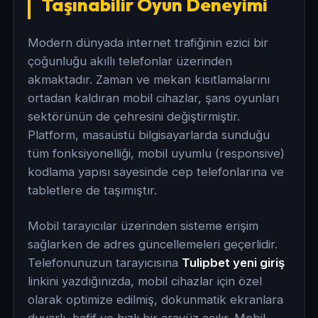
Taşınabilir Oyun Deneyimi
Modern dünyada internet trafiğinin ezici bir
çoğunluğu akıllı telefonlar üzerinden
akmaktadır. Zaman ve mekan kısıtlamalarını
ortadan kaldıran mobil cihazlar, şans oyunları
sektörünün de çehresini değiştirmiştir.
Platform, masaüstü bilgisayarlarda sunduğu
tüm fonksiyonelliği, mobil uyumlu (responsive)
kodlama yapısı sayesinde cep telefonlarına ve
tabletlere de taşımıştır.
Mobil tarayıcılar üzerinden sisteme erişim
sağlarken de adres güncellemeleri geçerlidir.
Telefonunuzun tarayıcısına
Tulipbet yeni giriş
linkini yazdığınızda, mobil cihazlar için özel
olarak optimize edilmiş, dokunmatik ekranlara