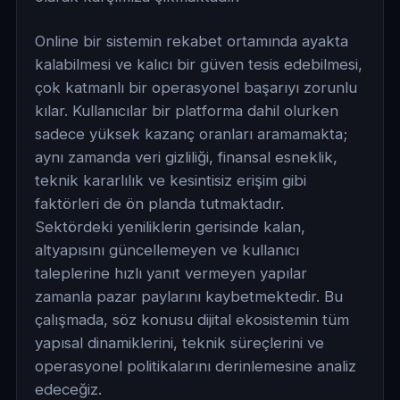
Online bir sistemin rekabet ortamında ayakta
kalabilmesi ve kalıcı bir güven tesis edebilmesi,
çok katmanlı bir operasyonel başarıyı zorunlu
kılar. Kullanıcılar bir platforma dahil olurken
sadece yüksek kazanç oranları aramamakta;
aynı zamanda veri gizliliği, finansal esneklik,
teknik kararlılık ve kesintisiz erişim gibi
faktörleri de ön planda tutmaktadır.
Sektördeki yeniliklerin gerisinde kalan,
altyapısını güncellemeyen ve kullanıcı
taleplerine hızlı yanıt vermeyen yapılar
zamanla pazar paylarını kaybetmektedir. Bu
çalışmada, söz konusu dijital ekosistemin tüm
yapısal dinamiklerini, teknik süreçlerini ve
operasyonel politikalarını derinlemesine analiz
edeceğiz.