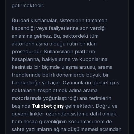
getirmektedir.
Bu idari kısıtlamalar, sistemlerin tamamen
kapandığı veya faaliyetlerine son verdiği
anlamına gelmez. Bu, sektördeki tüm
aktörlerin aşina olduğu rutin bir idari
prosedürdür. Kullanıcıların platform
hesaplarına, bakiyelerine ve kuponlarına
kesintisiz bir biçimde ulaşma arzusu, arama
trendlerinde belirli dönemlerde büyük bir
hareketliliğe yol açar. Oyuncuların güncel giriş
noktalarını tespit etmek adına arama
motorlarında yoğunlaştırdığı ana terimlerin
başında
Tulipbet giriş
gelmektedir. Doğru ve
güvenli linkler üzerinden sisteme dahil olmak,
hem hesap güvenliğinin korunması hem de
sahte yazılımların ağına düşülmemesi açısından