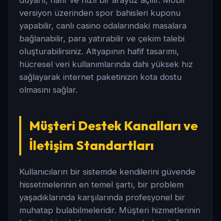
duyarlı, hafif ve hızlı bir arayüz açılır. Mobil
versiyon üzerinden spor bahisleri kuponu
yapabilir, canlı casino odalarındaki masalara
bağlanabilir, para yatırabilir ve çekim talebi
oluşturabilirsiniz. Altyapının hafif tasarımı,
hücresel veri kullanımlarında dahi yüksek hız
sağlayarak internet paketinizin kota dostu
olmasını sağlar.
Müşteri Destek Kanalları ve
İletişim Standartları
Kullanıcıların bir sistemde kendilerini güvende
hissetmelerinin en temel şartı, bir problem
yaşadıklarında karşılarında profesyonel bir
muhatap bulabilmeleridir. Müşteri hizmetlerinin