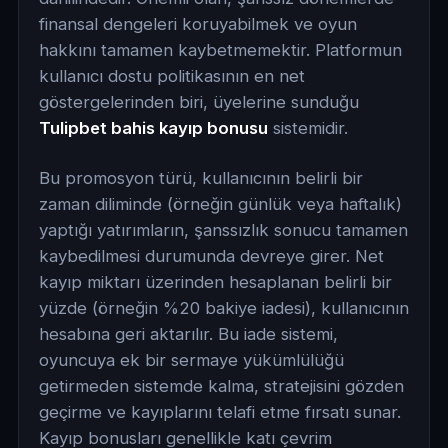
finansal dengeleri koruyabilmek ve oyun
hakkını tamamen kaybetmemektir. Platformun
kullanıcı dostu politikasının en net
göstergelerinden biri, üyelerine sunduğu
Tulipbet bahis kayıp bonusu
sistemidir.
Bu promosyon türü, kullanıcının belirli bir
zaman diliminde (örneğin günlük veya haftalık)
yaptığı yatırımların, şanssızlık sonucu tamamen
kaybedilmesi durumunda devreye girer. Net
kayıp miktarı üzerinden hesaplanan belirli bir
yüzde (örneğin %20 bakiye iadesi), kullanıcının
hesabına geri aktarılır. Bu iade sistemi,
oyuncuya ek bir sermaye yükümlülüğü
getirmeden sistemde kalma, stratejisini gözden
geçirme ve kayıplarını telafi etme fırsatı sunar.
Kayıp bonusları genellikle katı çevrim