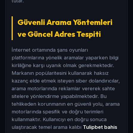
tutar.
Güvenli Arama Yöntemleri
ve Güncel Adres Tespiti
İnternet ortamında şans oyunları
platformlarına yönelik aramalar yaparken bilgi
kirliliğine karşı uyanık olmak gerekmektedir.
Markanın popülaritesini kullanarak haksız
kazanç elde etmek isteyen siber dolandırıcılar,
arama motorlarında reklamlar vererek sahte
sitelere yönlendirme yapabilmektedir. Bu
tehlikeden korunmanın en güvenli yolu, arama
motorlarında spesifik ve doğru terimleri
kullanmaktır. Kullanıcıyı en doğru sonuca
ulaştıracak temel arama kalıbı
Tulipbet bahis