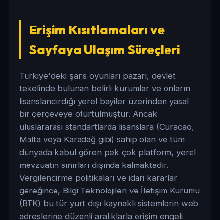
Erişim Kısıtlamaları ve
Sayfaya Ulaşım Süreçleri
Türkiye'deki şans oyunları pazarı, devlet
tekelinde bulunan belirli kurumlar ve onların
lisanslandırdığı yerel bayiler üzerinden yasal
bir çerçeveye oturtulmuştur. Ancak
uluslararası standartlarda lisanslara (Curacao,
Malta veya Karadağ gibi) sahip olan ve tüm
dünyada kabul gören pek çok platform, yerel
mevzuatın sınırları dışında kalmaktadır.
Vergilendirme politikaları ve idari kararlar
gereğince, Bilgi Teknolojileri ve İletişim Kurumu
(BTK) bu tür yurt dışı kaynaklı sistemlerin web
adreslerine düzenli aralıklarla erişim engeli