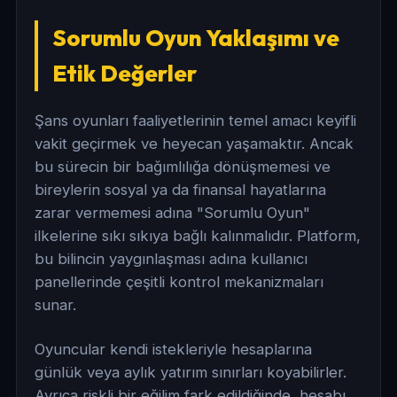
Sorumlu Oyun Yaklaşımı ve
Etik Değerler
Şans oyunları faaliyetlerinin temel amacı keyifli
vakit geçirmek ve heyecan yaşamaktır. Ancak
bu sürecin bir bağımlılığa dönüşmemesi ve
bireylerin sosyal ya da finansal hayatlarına
zarar vermemesi adına "Sorumlu Oyun"
ilkelerine sıkı sıkıya bağlı kalınmalıdır. Platform,
bu bilincin yaygınlaşması adına kullanıcı
panellerinde çeşitli kontrol mekanizmaları
sunar.
Oyuncular kendi istekleriyle hesaplarına
günlük veya aylık yatırım sınırları koyabilirler.
Ayrıca riskli bir eğilim fark edildiğinde, hesabı