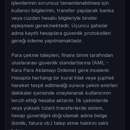
işlemlerinin sorunsuz tamamlanabilmesi için
kullanıcı bilgilerinin, transfer yapılacak banka
veya cüzdan hesabı bilgileriyle birebir
eşleşmesi gerekmektedir. Üçüncü şahıslar
adına kayıtlı hesaplara güvenlik protokolleri
gereği ödeme yapılmamaktadır.
Para çekme talepleri, finans birimi tarafından
uluslararası güvenlik standartlarına (AML -
Kara Para Aklamayı Önleme) göre incelenir.
Hesapta herhangi bir kural ihlali veya şüpheli
hareket tespit edilmediği sürece çekim emirleri
dakikalar içerisinde onaylanarak kullanıcının
tercih ettiği hesaba aktarılır. İlk çekimlerde
veya yüksek tutarlı transferlerde sistem,
hesap güvenliğini doğrulamak adına belge
(kimlik, fatura vb.) talep etme hakkını saklı