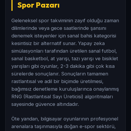
Spor Pazarı
Geleneksel spor takviminin zayıf olduğu zaman
dilimlerinde veya gece saatlerinde şansını
denemek isteyenler için sanal bahis kategorisi
kesintisiz bir alternatif sunar. Yapay zeka
simülasyonları tarafından üretilen sanal futbol,
sanal basketbol, at yarışı, tazı yarışı ve bisiklet
yarışları gibi oyunlar, 2-3 dakika gibi çok kısa
sürelerde sonuçlanır. Sonuçların tamamen
rastlantısal ve adil bir biçimde üretilmesi,
bağımsız denetleme kuruluşlarınca onaylanmış
RNG (Rastlantısal Sayı Üreticisi) algoritmaları
sayesinde güvence altındadır.
Öte yandan, bilgisayar oyunlarının profesyonel
arenalara taşınmasıyla doğan e-spor sektörü,