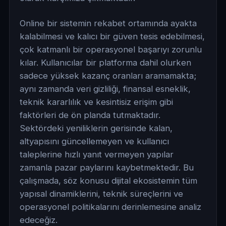
Online bir sistemin rekabet ortamında ayakta
kalabilmesi ve kalıcı bir güven tesis edebilmesi,
çok katmanlı bir operasyonel başarıyı zorunlu
kılar. Kullanıcılar bir platforma dahil olurken
sadece yüksek kazanç oranları aramamakta;
aynı zamanda veri gizliliği, finansal esneklik,
teknik kararlılık ve kesintisiz erişim gibi
faktörleri de ön planda tutmaktadır.
Sektördeki yeniliklerin gerisinde kalan,
altyapısını güncellemeyen ve kullanıcı
taleplerine hızlı yanıt vermeyen yapılar
zamanla pazar paylarını kaybetmektedir. Bu
çalışmada, söz konusu dijital ekosistemin tüm
yapısal dinamiklerini, teknik süreçlerini ve
operasyonel politikalarını derinlemesine analiz
edeceğiz.