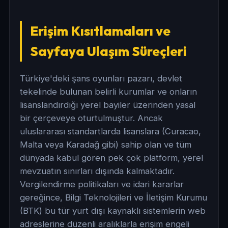
Erişim Kısıtlamaları ve
Sayfaya Ulaşım Süreçleri
Türkiye'deki şans oyunları pazarı, devlet
tekelinde bulunan belirli kurumlar ve onların
lisanslandırdığı yerel bayiler üzerinden yasal
bir çerçeveye oturtulmuştur. Ancak
uluslararası standartlarda lisanslara (Curacao,
Malta veya Karadağ gibi) sahip olan ve tüm
dünyada kabul gören pek çok platform, yerel
mevzuatın sınırları dışında kalmaktadır.
Vergilendirme politikaları ve idari kararlar
gereğince, Bilgi Teknolojileri ve İletişim Kurumu
(BTK) bu tür yurt dışı kaynaklı sistemlerin web
adreslerine düzenli aralıklarla erişim engeli