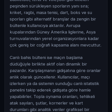
peşinden sürükleyen sporların yanı sıra;
kriket, ragbi, masa tenisi, dart, boks ve su
sporları gibi alternatif branşlar da zengin bir
bültenle kullanıcıya aktarılır. Avrupa
kupalarından Güney Amerika liglerine, Asya
turnuvalarından yerel organizasyonlara kadar
çok geniş bir coğrafi kapsama alanı mevcuttur.
Canlı bahis bülteni ise maçın başlama
düdüğüyle birlikte aktif olan dinamik bir
pazardır. Karşılaşmanın gidişatına göre oranlar
anlık olarak güncellenir. Kullanıcılar, maçı
izlerken ya da sistemin sunduğu canlı istatistik
panelini takip ederek gidişata göre hamle
yapabilirler. Topla oynama oranları, tehlikeli
atak sayıları, şutlar, kornerler ve kart
durumları gibi analitik veriler grafiksel bir