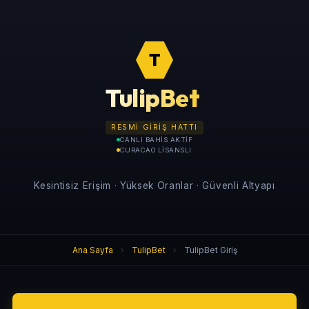
T
TulipBet
RESMI GIRIŞ HATTI
CANLI BAHIS AKTIF
CURACAO LISANSLI
Kesintisiz Erişim · Yüksek Oranlar · Güvenli Altyapı
Ana Sayfa
›
TulipBet
›
TulipBet Giriş