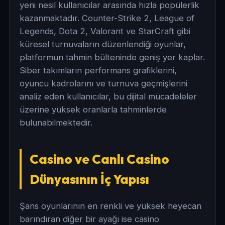
yeni nesil kullanıcılar arasında hızla popülerlik
kazanmaktadır. Counter-Strike 2, League of
Legends, Dota 2, Valorant ve StarCraft gibi
küresel turnuvaların düzenlendiği oyunlar,
platformun tahmin bülteninde geniş yer kaplar.
Siber takımların performans grafiklerini,
oyuncu kadrolarını ve turnuva geçmişlerini
analiz eden kullanıcılar, bu dijital mücadeleler
üzerine yüksek oranlarla tahminlerde
bulunabilmektedir.
Casino ve Canlı Casino
Dünyasının İç Yapısı
Şans oyunlarının en renkli ve yüksek heyecan
barındıran diğer bir ayağı ise casino