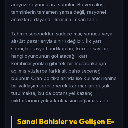
arayüzle oyunculara sunulur. Bu veri akışı,
tahminlerin tamamen şansa değil, rasyonel
analizlere dayandırılmasına imkan tanır.
Tahmin seçenekleri sadece maç sonucu veya
alt/üst pazarlarıyla sınırlı değildir. İlk yarı
sonuçları, asya handikapları, korner sayıları,
hangi oyuncunun gol atacağı, kart
kombinasyonları gibi tek bir müsabaka için
açılmış yüzlerce farklı alt bahis seçeneği
bulunur. Oran politikalarında ise kullanıcı lehine
bir yaklaşım sergilenerek kar marjları düşük
tutulmakta, bu da potansiyel kazanç
miktarlarının yüksek olmasını sağlamaktadır.
Sanal Bahisler ve Gelişen E-