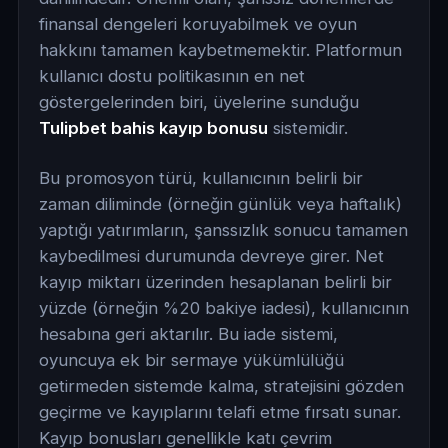
finansal dengeleri koruyabilmek ve oyun
hakkını tamamen kaybetmemektir. Platformun
kullanıcı dostu politikasının en net
göstergelerinden biri, üyelerine sunduğu
Tulipbet bahis kayıp bonusu
sistemidir.
Bu promosyon türü, kullanıcının belirli bir
zaman diliminde (örneğin günlük veya haftalık)
yaptığı yatırımların, şanssızlık sonucu tamamen
kaybedilmesi durumunda devreye girer. Net
kayıp miktarı üzerinden hesaplanan belirli bir
yüzde (örneğin %20 bakiye iadesi), kullanıcının
hesabına geri aktarılır. Bu iade sistemi,
oyuncuya ek bir sermaye yükümlülüğü
getirmeden sistemde kalma, stratejisini gözden
geçirme ve kayıplarını telafi etme fırsatı sunar.
Kayıp bonusları genellikle katı çevrim