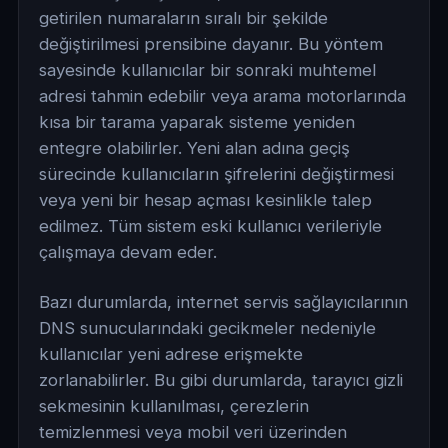
getirilen numaraların sıralı bir şekilde
değiştirilmesi prensibine dayanır. Bu yöntem
sayesinde kullanıcılar bir sonraki muhtemel
adresi tahmin edebilir veya arama motorlarında
kısa bir tarama yaparak sisteme yeniden
entegre olabilirler. Yeni alan adına geçiş
sürecinde kullanıcıların şifrelerini değiştirmesi
veya yeni bir hesap açması kesinlikle talep
edilmez. Tüm sistem eski kullanıcı verileriyle
çalışmaya devam eder.
Bazı durumlarda, internet servis sağlayıcılarının
DNS sunucularındaki gecikmeler nedeniyle
kullanıcılar yeni adrese erişmekte
zorlanabilirler. Bu gibi durumlarda, tarayıcı gizli
sekmesinin kullanılması, çerezlerin
temizlenmesi veya mobil veri üzerinden