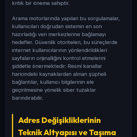
kritik bir öneme sahiptir.
Arama motorlarında yapılan bu sorgulamalar,
kullanıcıları doğrudan sistemin en son
hazırladığı veri merkezlerine bağlamayı
hedefler. Güvenlik otoriteleri, bu süreçlerde
internet kullanıcılarının yönlendirildikleri
sayfaların orijinalliğini kontrol etmelerini
şiddetle önermektedir. Resmi kanallar
haricindeki kaynaklardan alınan şüpheli
bağlantılar, kullanıcı bilgilerinin ele
geçirilmesine yönelik siber tuzaklar
barındırabilir.
Adres Değişikliklerinin
Teknik Altyapısı ve Taşıma