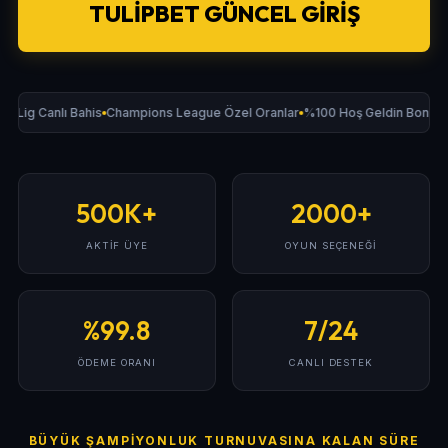
TULIPBET GÜNCEL GIRIŞ
r Lig Canlı Bahis
Champions League Özel Oranlar
%100 Hoş Geldin Bonusu
500K+
2000+
AKTIF ÜYE
OYUN SEÇENEĞI
%99.8
7/24
ÖDEME ORANI
CANLI DESTEK
BÜYÜK ŞAMPIYONLUK TURNUVASINA KALAN SÜRE