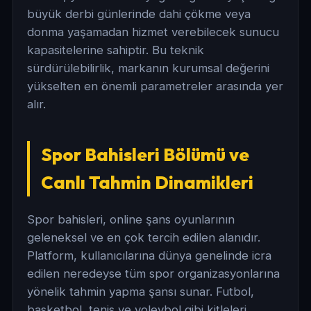
büyük derbi günlerinde dahi çökme veya
donma yaşamadan hizmet verebilecek sunucu
kapasitelerine sahiptir. Bu teknik
sürdürülebilirlik, markanın kurumsal değerini
yükselten en önemli parametreler arasında yer
alır.
Spor Bahisleri Bölümü ve
Canlı Tahmin Dinamikleri
Spor bahisleri, online şans oyunlarının
geleneksel ve en çok tercih edilen alanıdır.
Platform, kullanıcılarına dünya genelinde icra
edilen neredeyse tüm spor organizasyonlarına
yönelik tahmin yapma şansı sunar. Futbol,
basketbol, tenis ve voleybol gibi kitleleri