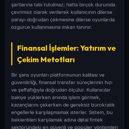
şartlarına tabi tutulmaz; hatta birçok durumda
çevrimsiz olarak verilerek kullanıcının dilerse
parayı doğrudan çekmesine dilerse oyunlarda
özgürce kullanmasına imkan tanınır.
Finansal İşlemler: Yatırım ve
Çekim Metotları
Bir şans oyunları platformunun kalitesi ve
güvenilirliği, finansal transfer süreçlerinin hızı
ve şeffaflığıyla doğrudan ölçülür. Kullanıcılar
bakiye yüklerken anında işlem görmek,
kazançlarını çekerken de gereksiz bürokratik
engellerle karşılaşmamak isterler. Sistem, bu
beklentileri karşılamak adına dijital fintek
sektöründeki en güvenli ve popüler yöntemleri