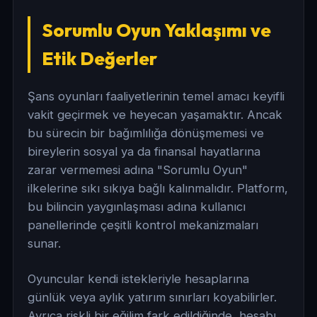
Sorumlu Oyun Yaklaşımı ve
Etik Değerler
Şans oyunları faaliyetlerinin temel amacı keyifli
vakit geçirmek ve heyecan yaşamaktır. Ancak
bu sürecin bir bağımlılığa dönüşmemesi ve
bireylerin sosyal ya da finansal hayatlarına
zarar vermemesi adına "Sorumlu Oyun"
ilkelerine sıkı sıkıya bağlı kalınmalıdır. Platform,
bu bilincin yaygınlaşması adına kullanıcı
panellerinde çeşitli kontrol mekanizmaları
sunar.
Oyuncular kendi istekleriyle hesaplarına
günlük veya aylık yatırım sınırları koyabilirler.
Ayrıca riskli bir eğilim fark edildiğinde, hesabı