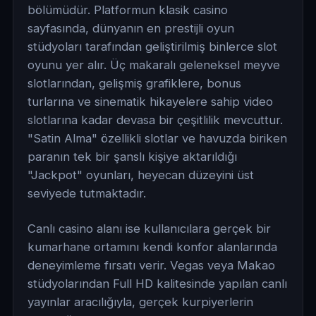
bölümüdür. Platformun klasik casino
sayfasında, dünyanın en prestijli oyun
stüdyoları tarafından geliştirilmiş binlerce slot
oyunu yer alır. Üç makaralı geleneksel meyve
slotlarından, gelişmiş grafiklere, bonus
turlarına ve sinematik hikayelere sahip video
slotlarına kadar devasa bir çeşitlilik mevcuttur.
"Satin Alma" özellikli slotlar ve havuzda biriken
paranın tek bir şanslı kişiye aktarıldığı
"Jackpot" oyunları, heyecan düzeyini üst
seviyede tutmaktadır.
Canlı casino alanı ise kullanıcılara gerçek bir
kumarhane ortamını kendi konfor alanlarında
deneyimleme fırsatı verir. Vegas veya Makao
stüdyolarından Full HD kalitesinde yapılan canlı
yayınlar aracılığıyla, gerçek kurpiyerlerin