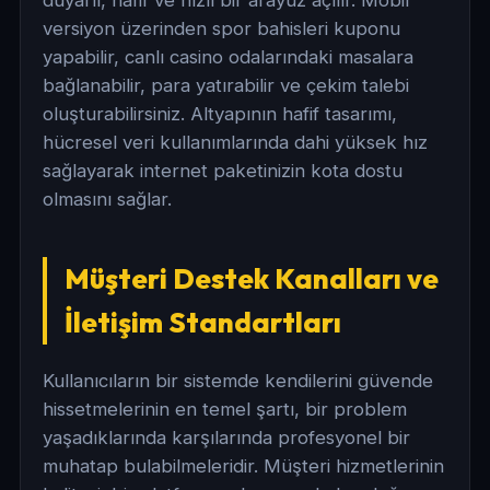
duyarlı, hafif ve hızlı bir arayüz açılır. Mobil
versiyon üzerinden spor bahisleri kuponu
yapabilir, canlı casino odalarındaki masalara
bağlanabilir, para yatırabilir ve çekim talebi
oluşturabilirsiniz. Altyapının hafif tasarımı,
hücresel veri kullanımlarında dahi yüksek hız
sağlayarak internet paketinizin kota dostu
olmasını sağlar.
Müşteri Destek Kanalları ve
İletişim Standartları
Kullanıcıların bir sistemde kendilerini güvende
hissetmelerinin en temel şartı, bir problem
yaşadıklarında karşılarında profesyonel bir
muhatap bulabilmeleridir. Müşteri hizmetlerinin