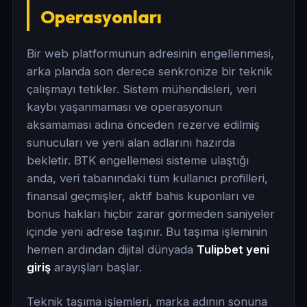
Operasyonları
Bir web platformunun adresinin engellenmesi,
arka planda son derece senkronize bir teknik
çalışmayı tetikler. Sistem mühendisleri, veri
kaybı yaşanmaması ve operasyonun
aksamaması adına önceden rezerve edilmiş
sunucuları ve yeni alan adlarını hazırda
bekletir. BTK engellemesi sisteme ulaştığı
anda, veri tabanındaki tüm kullanıcı profilleri,
finansal geçmişler, aktif bahis kuponları ve
bonus hakları hiçbir zarar görmeden saniyeler
içinde yeni adrese taşınır. Bu taşıma işleminin
hemen ardından dijital dünyada
Tulipbet yeni
giriş
arayışları başlar.
Teknik taşıma işlemleri, marka adının sonuna