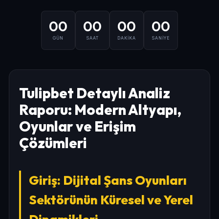
00
00
00
00
GÜN
SAAT
DAKİKA
SANİYE
Tulipbet Detaylı Analiz
Raporu: Modern Altyapı,
Oyunlar ve Erişim
Çözümleri
Giriş: Dijital Şans Oyunları
Sektörünün Küresel ve Yerel