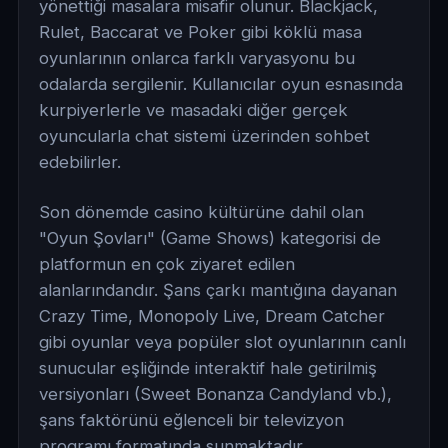
yönettiği masalara misafir olunur. Blackjack,
Rulet, Baccarat ve Poker gibi köklü masa
oyunlarının onlarca farklı varyasyonu bu
odalarda sergilenir. Kullanıcılar oyun esnasında
kurpiyerlerle ve masadaki diğer gerçek
oyuncularla chat sistemi üzerinden sohbet
edebilirler.
Son dönemde casino kültürüne dahil olan
"Oyun Şovları" (Game Shows) kategorisi de
platformun en çok ziyaret edilen
alanlarındandır. Şans çarkı mantığına dayanan
Crazy Time, Monopoly Live, Dream Catcher
gibi oyunlar veya popüler slot oyunlarının canlı
sunucular eşliğinde interaktif hale getirilmiş
versiyonları (Sweet Bonanza Candyland vb.),
şans faktörünü eğlenceli bir televizyon
programı formatında sunmaktadır.