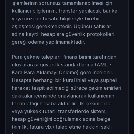
işlemlerinin sorunsuz tamamlanabilmesi için
kullanıcı bilgilerinin, transfer yapılacak banka
veya cüzdan hesabı bilgileriyle birebir
eşleşmesi gerekmektedir. Üçüncü şahıslar
adına kayıtlı hesaplara güvenlik protokolleri
gereği ödeme yapılmamaktadır.
Para çekme talepleri, finans birimi tarafından
uluslararası güvenlik standartlarına (AML -
Kara Para Aklamayı Önleme) göre incelenir.
Hesapta herhangi bir kural ihlali veya şüpheli
hareket tespit edilmediği sürece çekim emirleri
dakikalar içerisinde onaylanarak kullanıcının
tercih ettiği hesaba aktarılır. İlk çekimlerde
veya yüksek tutarlı transferlerde sistem,
hesap güvenliğini doğrulamak adına belge
(kimlik, fatura vb.) talep etme hakkını saklı