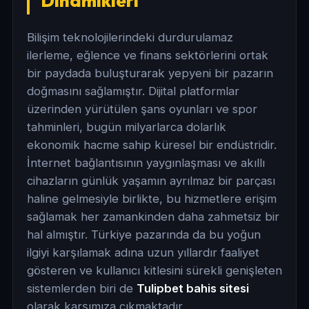
Dinamikleri
Bilişim teknolojilerindeki durdurulamaz
ilerleme, eğlence ve finans sektörlerini ortak
bir paydada buluşturarak yepyeni bir pazarın
doğmasını sağlamıştır. Dijital platformlar
üzerinden yürütülen şans oyunları ve spor
tahminleri, bugün milyarlarca dolarlık
ekonomik hacme sahip küresel bir endüstridir.
İnternet bağlantısının yaygınlaşması ve akıllı
cihazların günlük yaşamın ayrılmaz bir parçası
haline gelmesiyle birlikte, bu hizmetlere erişim
sağlamak her zamankinden daha zahmetsiz bir
hal almıştır. Türkiye pazarında da bu yoğun
ilgiyi karşılamak adına uzun yıllardır faaliyet
gösteren ve kullanıcı kitlesini sürekli genişleten
sistemlerden biri de
Tulipbet bahis sitesi
olarak karşımıza çıkmaktadır.