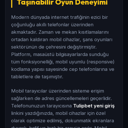
Taşınabilir Oyun Deneyimi
Modern dünyada internet trafiğinin ezici bir
çoğunluğu akıllı telefonlar üzerinden
akmaktadır. Zaman ve mekan kısıtlamalarını
ortadan kaldıran mobil cihazlar, şans oyunları
sektörünün de çehresini değiştirmiştir.
Platform, masaüstü bilgisayarlarda sunduğu
tüm fonksiyonelliği, mobil uyumlu (responsive)
kodlama yapısı sayesinde cep telefonlarına ve
tabletlere de taşımıştır.
Mobil tarayıcılar üzerinden sisteme erişim
sağlarken de adres güncellemeleri geçerlidir.
Telefonunuzun tarayıcısına
Tulipbet yeni giriş
linkini yazdığınızda, mobil cihazlar için özel
olarak optimize edilmiş, dokunmatik ekranlara