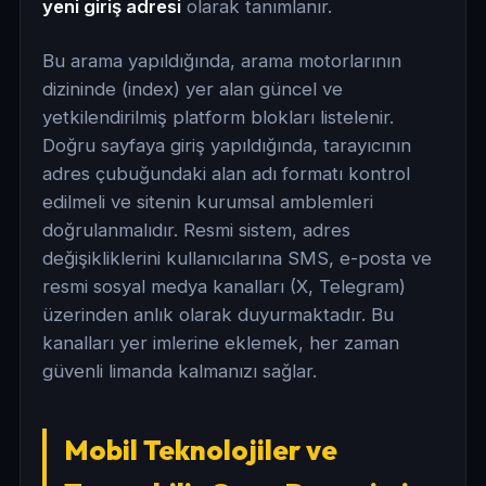
yeni giriş adresi
olarak tanımlanır.
Bu arama yapıldığında, arama motorlarının
dizininde (index) yer alan güncel ve
yetkilendirilmiş platform blokları listelenir.
Doğru sayfaya giriş yapıldığında, tarayıcının
adres çubuğundaki alan adı formatı kontrol
edilmeli ve sitenin kurumsal amblemleri
doğrulanmalıdır. Resmi sistem, adres
değişikliklerini kullanıcılarına SMS, e-posta ve
resmi sosyal medya kanalları (X, Telegram)
üzerinden anlık olarak duyurmaktadır. Bu
kanalları yer imlerine eklemek, her zaman
güvenli limanda kalmanızı sağlar.
Mobil Teknolojiler ve