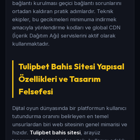
bağlantı kurulması geçici bağlantı sorunlarını
ortadan kaldıran pratik adımlardır. Teknik
ekipler, bu gecikmeleri minimuma indirmek
amacıyla yönlendirme kodları ve global CDN
(İçerik Dağıtım Ağı) servislerini aktif olarak
kullanmaktadır.
Tulipbet Bahis Sitesi Yapısal
Özellikleri ve Tasarım
Felsefesi
Dijital oyun dünyasında bir platformun kullanıcı
tutundurma oranını belirleyen en temel
unsurlardan biri web sitesinin genel mimarisi ve
hızıdır.
Tulipbet bahis sitesi
, arayüz