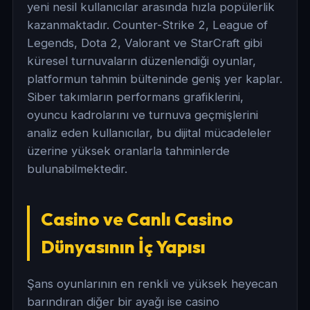
yeni nesil kullanıcılar arasında hızla popülerlik
kazanmaktadır. Counter-Strike 2, League of
Legends, Dota 2, Valorant ve StarCraft gibi
küresel turnuvaların düzenlendiği oyunlar,
platformun tahmin bülteninde geniş yer kaplar.
Siber takımların performans grafiklerini,
oyuncu kadrolarını ve turnuva geçmişlerini
analiz eden kullanıcılar, bu dijital mücadeleler
üzerine yüksek oranlarla tahminlerde
bulunabilmektedir.
Casino ve Canlı Casino
Dünyasının İç Yapısı
Şans oyunlarının en renkli ve yüksek heyecan
barındıran diğer bir ayağı ise casino