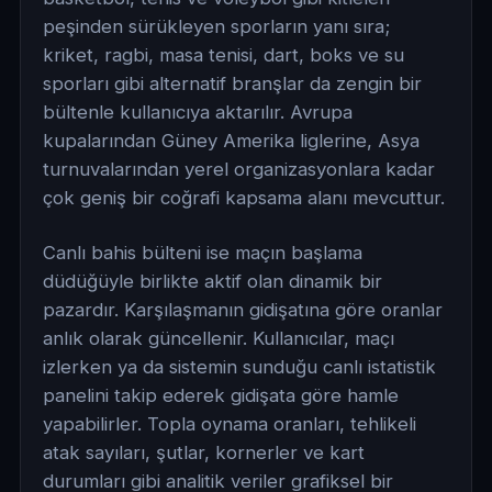
peşinden sürükleyen sporların yanı sıra;
kriket, ragbi, masa tenisi, dart, boks ve su
sporları gibi alternatif branşlar da zengin bir
bültenle kullanıcıya aktarılır. Avrupa
kupalarından Güney Amerika liglerine, Asya
turnuvalarından yerel organizasyonlara kadar
çok geniş bir coğrafi kapsama alanı mevcuttur.
Canlı bahis bülteni ise maçın başlama
düdüğüyle birlikte aktif olan dinamik bir
pazardır. Karşılaşmanın gidişatına göre oranlar
anlık olarak güncellenir. Kullanıcılar, maçı
izlerken ya da sistemin sunduğu canlı istatistik
panelini takip ederek gidişata göre hamle
yapabilirler. Topla oynama oranları, tehlikeli
atak sayıları, şutlar, kornerler ve kart
durumları gibi analitik veriler grafiksel bir