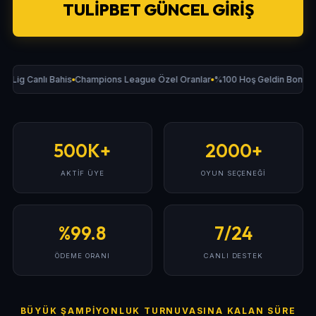
TULIPBET GÜNCEL GIRIŞ
r Lig Canlı Bahis
Champions League Özel Oranlar
%100 Hoş Geldin Bonusu
500K+
2000+
AKTIF ÜYE
OYUN SEÇENEĞI
%99.8
7/24
ÖDEME ORANI
CANLI DESTEK
BÜYÜK ŞAMPIYONLUK TURNUVASINA KALAN SÜRE