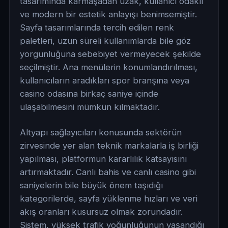
tasarımında karmaşadan uzak, kullanıcı odaklı
ve modern bir estetik anlayışı benimsemiştir.
Sayfa tasarımlarında tercih edilen renk
paletleri, uzun süreli kullanımlarda bile göz
yorgunluğuna sebebiyet vermeyecek şekilde
seçilmiştir. Ana menülerin konumlandırılması,
kullanıcıların aradıkları spor branşına veya
casino odasına birkaç saniye içinde
ulaşabilmesini mümkün kılmaktadır.
Altyapı sağlayıcıları konusunda sektörün
zirvesinde yer alan teknik markalarla iş birliği
yapılması, platformun kararlılık katsayısını
artırmaktadır. Canlı bahis ve canlı casino gibi
saniyelerin bile büyük önem taşıdığı
kategorilerde, sayfa yüklenme hızları ve veri
akış oranları kusursuz olmak zorundadır.
Sistem, yüksek trafik yoğunluğunun yaşandığı