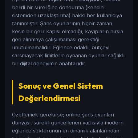
belirli bir süreliğine dondurma (kendini
sistemden uzaklaştırma) hakkı her kullanıcıya
tanınmıştır. Şans oyunlarının hiçbir zaman
kesin bir gelir kapısı olmadığı, kayıpların hırsla
geri alınmaya çalışılmaması gerektiği
unutulmamalıdır. Eğlence odaklı, bütçeyi
sarsmayacak limitlerle oynanan oyunlar sağlıklı
bir dijital deneyimin anahtarıdır.
Sonuç ve Genel Sistem
Değerlendirmesi
Özetlemek gerekirse; online şans oyunları
dünyası, sürekli güncellenen yapısıyla modern
eğlence sektörünün en dinamik alanlarından