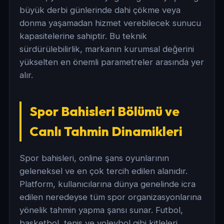
büyük derbi günlerinde dahi çökme veya
donma yaşamadan hizmet verebilecek sunucu
kapasitelerine sahiptir. Bu teknik
sürdürülebilirlik, markanın kurumsal değerini
yükselten en önemli parametreler arasında yer
alır.
Spor Bahisleri Bölümü ve
Canlı Tahmin Dinamikleri
Spor bahisleri, online şans oyunlarının
geleneksel ve en çok tercih edilen alanıdır.
Platform, kullanıcılarına dünya genelinde icra
edilen neredeyse tüm spor organizasyonlarına
yönelik tahmin yapma şansı sunar. Futbol,
basketbol, tenis ve voleybol gibi kitleleri