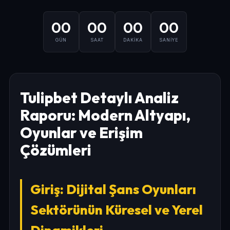
00
00
00
00
GÜN
SAAT
DAKİKA
SANİYE
Tulipbet Detaylı Analiz
Raporu: Modern Altyapı,
Oyunlar ve Erişim
Çözümleri
Giriş: Dijital Şans Oyunları
Sektörünün Küresel ve Yerel