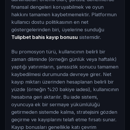
finansal dengeleri koruyabilmek ve oyun
hakkını tamamen kaybetmemektir. Platformun
kullanıcı dostu politikasının en net
göstergelerinden biri, üyelerine sunduğu
Tulipbet bahis kayıp bonusu
sistemidir.
Bu promosyon türü, kullanıcının belirli bir
zaman diliminde (örneğin günlük veya haftalık)
yaptığı yatırımların, şanssızlık sonucu tamamen
kaybedilmesi durumunda devreye girer. Net
kayıp miktarı üzerinden hesaplanan belirli bir
yüzde (örneğin %20 bakiye iadesi), kullanıcının
hesabına geri aktarılır. Bu iade sistemi,
oyuncuya ek bir sermaye yükümlülüğü
getirmeden sistemde kalma, stratejisini gözden
geçirme ve kayıplarını telafi etme fırsatı sunar.
Kayıp bonusları genellikle katı çevrim