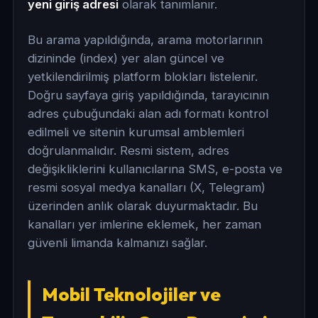
yeni giriş adresi
olarak tanımlanır.
Bu arama yapıldığında, arama motorlarının
dizininde (index) yer alan güncel ve
yetkilendirilmiş platform blokları listelenir.
Doğru sayfaya giriş yapıldığında, tarayıcının
adres çubuğundaki alan adı formatı kontrol
edilmeli ve sitenin kurumsal amblemleri
doğrulanmalıdır. Resmi sistem, adres
değişikliklerini kullanıcılarına SMS, e-posta ve
resmi sosyal medya kanalları (X, Telegram)
üzerinden anlık olarak duyurmaktadır. Bu
kanalları yer imlerine eklemek, her zaman
güvenli limanda kalmanızı sağlar.
Mobil Teknolojiler ve