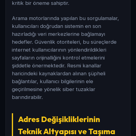
kritik bir öneme sahiptir.
Arama motorlarında yapılan bu sorgulamalar,
kullanıcıları doğrudan sistemin en son
hazırladığı veri merkezlerine bağlamayı
hedefler. Güvenlik otoriteleri, bu süreçlerde
internet kullanıcılarının yönlendirildikleri
sayfaların orijinalliğini kontrol etmelerini
şiddetle önermektedir. Resmi kanallar
haricindeki kaynaklardan alınan şüpheli
bağlantılar, kullanıcı bilgilerinin ele
geçirilmesine yönelik siber tuzaklar
barındırabilir.
Adres Değişikliklerinin
Teknik Altyapısı ve Taşıma