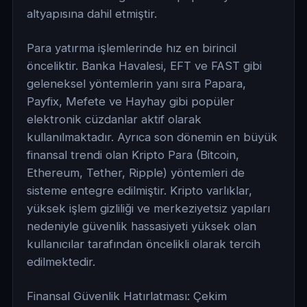
altyapısına dahil etmiştir.
Para yatırma işlemlerinde hız en birincil
önceliktir. Banka Havalesi, EFT ve FAST gibi
geleneksel yöntemlerin yanı sıra Papara,
Payfix, Mefete ve Hayhay gibi popüler
elektronik cüzdanlar aktif olarak
kullanılmaktadır. Ayrıca son dönemin en büyük
finansal trendi olan Kripto Para (Bitcoin,
Ethereum, Tether, Ripple) yöntemleri de
sisteme entegre edilmiştir. Kripto varlıklar,
yüksek işlem gizliliği ve merkeziyetsiz yapıları
nedeniyle güvenlik hassasiyeti yüksek olan
kullanıcılar tarafından öncelikli olarak tercih
edilmektedir.
Finansal Güvenlik Hatırlatması: Çekim