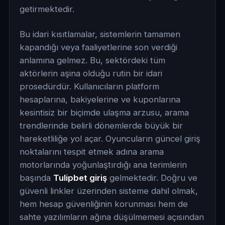
getirmektedir.
Bu idari kısıtlamalar, sistemlerin tamamen
kapandığı veya faaliyetlerine son verdiği
anlamına gelmez. Bu, sektördeki tüm
aktörlerin aşina olduğu rutin bir idari
prosedürdür. Kullanıcıların platform
hesaplarına, bakiyelerine ve kuponlarına
kesintisiz bir biçimde ulaşma arzusu, arama
trendlerinde belirli dönemlerde büyük bir
hareketliliğe yol açar. Oyuncuların güncel giriş
noktalarını tespit etmek adına arama
motorlarında yoğunlaştırdığı ana terimlerin
başında
Tulipbet giriş
gelmektedir. Doğru ve
güvenli linkler üzerinden sisteme dahil olmak,
hem hesap güvenliğinin korunması hem de
sahte yazılımların ağına düşülmemesi açısından