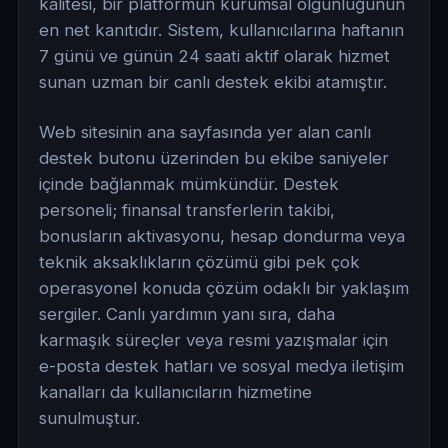
kalitesi, bir platformun kurumsal olgunluğunun
en net kanıtıdır. Sistem, kullanıcılarına haftanın
7 günü ve günün 24 saati aktif olarak hizmet
sunan uzman bir canlı destek ekibi atamıştır.
Web sitesinin ana sayfasında yer alan canlı
destek butonu üzerinden bu ekibe saniyeler
içinde bağlanmak mümkündür. Destek
personeli; finansal transferlerin takibi,
bonusların aktivasyonu, hesap dondurma veya
teknik aksaklıkların çözümü gibi pek çok
operasyonel konuda çözüm odaklı bir yaklaşım
sergiler. Canlı yardımın yanı sıra, daha
karmaşık süreçler veya resmi yazışmalar için
e-posta destek hatları ve sosyal medya iletişim
kanalları da kullanıcıların hizmetine
sunulmuştur.