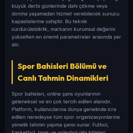
büyük derbi günlerinde dahi çökme veya
donma yaşamadan hizmet verebilecek sunucu
kapasitelerine sahiptir. Bu teknik
sürdürülebilirlik, markanın kurumsal değerini
yükselten en önemli parametreler arasında yer
alır.
Spor Bahisleri Bölümü ve
Canlı Tahmin Dinamikleri
Spor bahisleri, online şans oyunlarının
geleneksel ve en çok tercih edilen alanıdır.
Platform, kullanıcılarına dünya genelinde icra
edilen neredeyse tüm spor organizasyonlarına
yönelik tahmin yapma şansı sunar. Futbol,
basketbol, tenis ve voleybol gibi kitleleri