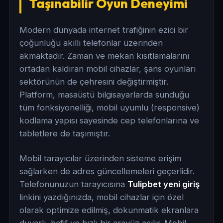
Taşınabilir Oyun Deneyimi
Modern dünyada internet trafiğinin ezici bir
çoğunluğu akıllı telefonlar üzerinden
akmaktadır. Zaman ve mekan kısıtlamalarını
ortadan kaldıran mobil cihazlar, şans oyunları
sektörünün de çehresini değiştirmiştir.
Platform, masaüstü bilgisayarlarda sunduğu
tüm fonksiyonelliği, mobil uyumlu (responsive)
kodlama yapısı sayesinde cep telefonlarına ve
tabletlere de taşımıştır.
Mobil tarayıcılar üzerinden sisteme erişim
sağlarken de adres güncellemeleri geçerlidir.
Telefonunuzun tarayıcısına
Tulipbet yeni giriş
linkini yazdığınızda, mobil cihazlar için özel
olarak optimize edilmiş, dokunmatik ekranlara