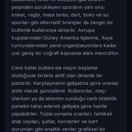
peşinden sürükleyen sporların yanı sıra;
kriket, ragbi, masa tenisi, dart, boks ve su
sporları gibi alternatif branşlar da zengin bir
bültenle kullanıcıya aktarılır. Avrupa
kupalarından Güney Amerika liglerine, Asya
turnuvalarından yerel organizasyonlara kadar
çok geniş bir coğrafi kapsama alanı mevcuttur.
Canlı bahis bülteni ise maçın başlama
düdüğüyle birlikte aktif olan dinamik bir
pazardır. Karşılaşmanın gidişatına göre oranlar
anlık olarak güncellenir. Kullanıcılar, maçı
izlerken ya da sistemin sunduğu canlı istatistik
panelini takip ederek gidişata göre hamle
yapabilirler. Topla oynama oranları, tehlikeli
atak sayıları, şutlar, kornerler ve kart
durumları gibi analitik veriler grafiksel bir