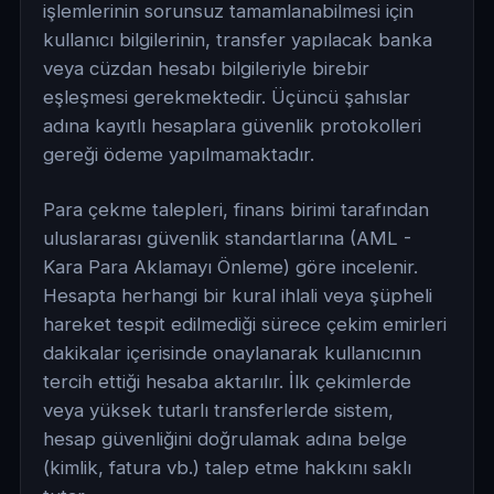
işlemlerinin sorunsuz tamamlanabilmesi için
kullanıcı bilgilerinin, transfer yapılacak banka
veya cüzdan hesabı bilgileriyle birebir
eşleşmesi gerekmektedir. Üçüncü şahıslar
adına kayıtlı hesaplara güvenlik protokolleri
gereği ödeme yapılmamaktadır.
Para çekme talepleri, finans birimi tarafından
uluslararası güvenlik standartlarına (AML -
Kara Para Aklamayı Önleme) göre incelenir.
Hesapta herhangi bir kural ihlali veya şüpheli
hareket tespit edilmediği sürece çekim emirleri
dakikalar içerisinde onaylanarak kullanıcının
tercih ettiği hesaba aktarılır. İlk çekimlerde
veya yüksek tutarlı transferlerde sistem,
hesap güvenliğini doğrulamak adına belge
(kimlik, fatura vb.) talep etme hakkını saklı