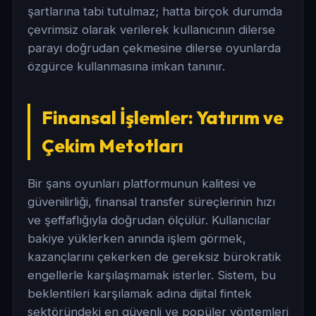
şartlarına tabi tutulmaz; hatta birçok durumda
çevrimsiz olarak verilerek kullanıcının dilerse
parayı doğrudan çekmesine dilerse oyunlarda
özgürce kullanmasına imkan tanınır.
Finansal İşlemler: Yatırım ve
Çekim Metotları
Bir şans oyunları platformunun kalitesi ve
güvenilirliği, finansal transfer süreçlerinin hızı
ve şeffaflığıyla doğrudan ölçülür. Kullanıcılar
bakiye yüklerken anında işlem görmek,
kazançlarını çekerken de gereksiz bürokratik
engellerle karşılaşmamak isterler. Sistem, bu
beklentileri karşılamak adına dijital fintek
sektöründeki en güvenli ve popüler yöntemleri