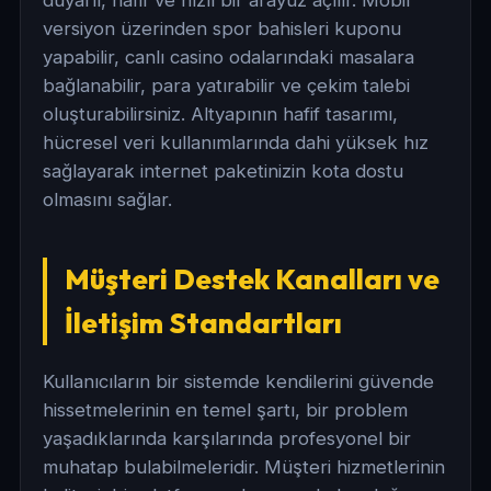
duyarlı, hafif ve hızlı bir arayüz açılır. Mobil
versiyon üzerinden spor bahisleri kuponu
yapabilir, canlı casino odalarındaki masalara
bağlanabilir, para yatırabilir ve çekim talebi
oluşturabilirsiniz. Altyapının hafif tasarımı,
hücresel veri kullanımlarında dahi yüksek hız
sağlayarak internet paketinizin kota dostu
olmasını sağlar.
Müşteri Destek Kanalları ve
İletişim Standartları
Kullanıcıların bir sistemde kendilerini güvende
hissetmelerinin en temel şartı, bir problem
yaşadıklarında karşılarında profesyonel bir
muhatap bulabilmeleridir. Müşteri hizmetlerinin