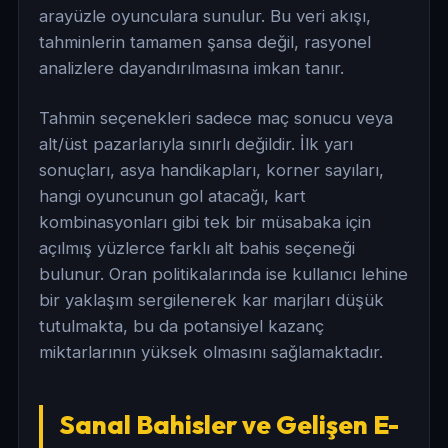
arayüzle oyunculara sunulur. Bu veri akışı,
tahminlerin tamamen şansa değil, rasyonel
analizlere dayandırılmasına imkan tanır.
Tahmin seçenekleri sadece maç sonucu veya
alt/üst pazarlarıyla sınırlı değildir. İlk yarı
sonuçları, asya handikapları, korner sayıları,
hangi oyuncunun gol atacağı, kart
kombinasyonları gibi tek bir müsabaka için
açılmış yüzlerce farklı alt bahis seçeneği
bulunur. Oran politikalarında ise kullanıcı lehine
bir yaklaşım sergilenerek kar marjları düşük
tutulmakta, bu da potansiyel kazanç
miktarlarının yüksek olmasını sağlamaktadır.
Sanal Bahisler ve Gelişen E-