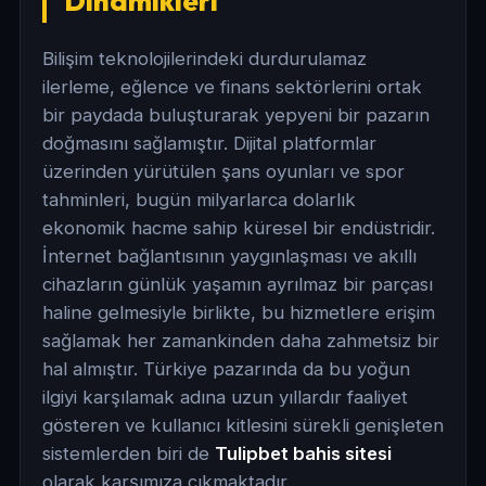
Dinamikleri
Bilişim teknolojilerindeki durdurulamaz
ilerleme, eğlence ve finans sektörlerini ortak
bir paydada buluşturarak yepyeni bir pazarın
doğmasını sağlamıştır. Dijital platformlar
üzerinden yürütülen şans oyunları ve spor
tahminleri, bugün milyarlarca dolarlık
ekonomik hacme sahip küresel bir endüstridir.
İnternet bağlantısının yaygınlaşması ve akıllı
cihazların günlük yaşamın ayrılmaz bir parçası
haline gelmesiyle birlikte, bu hizmetlere erişim
sağlamak her zamankinden daha zahmetsiz bir
hal almıştır. Türkiye pazarında da bu yoğun
ilgiyi karşılamak adına uzun yıllardır faaliyet
gösteren ve kullanıcı kitlesini sürekli genişleten
sistemlerden biri de
Tulipbet bahis sitesi
olarak karşımıza çıkmaktadır.