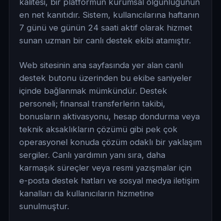
kalitesi, bir platformun kurumsal olgunluğunun
en net kanıtıdır. Sistem, kullanıcılarına haftanın
7 günü ve günün 24 saati aktif olarak hizmet
sunan uzman bir canlı destek ekibi atamıştır.
Web sitesinin ana sayfasında yer alan canlı
destek butonu üzerinden bu ekibe saniyeler
içinde bağlanmak mümkündür. Destek
personeli; finansal transferlerin takibi,
bonusların aktivasyonu, hesap dondurma veya
teknik aksaklıkların çözümü gibi pek çok
operasyonel konuda çözüm odaklı bir yaklaşım
sergiler. Canlı yardımın yanı sıra, daha
karmaşık süreçler veya resmi yazışmalar için
e-posta destek hatları ve sosyal medya iletişim
kanalları da kullanıcıların hizmetine
sunulmuştur.