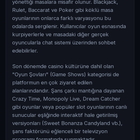
yönettiği masalara misafir olunur. Blackjack,
Rulet, Baccarat ve Poker gibi köklü masa
oyunlarının onlarca farklı varyasyonu bu
odalarda sergilenir. Kullanıcılar oyun esnasında
kurpiyerlerle ve masadaki diğer gerçek
oyuncularla chat sistemi üzerinden sohbet
edebilirler.
Son dönemde casino kültürüne dahil olan
"Oyun Şovları" (Game Shows) kategorisi de
platformun en çok ziyaret edilen
alanlarındandır. Şans çarkı mantığına dayanan
Crazy Time, Monopoly Live, Dream Catcher
gibi oyunlar veya popüler slot oyunlarının canlı
sunucular eşliğinde interaktif hale getirilmiş
versiyonları (Sweet Bonanza Candyland vb.),
şans faktörünü eğlenceli bir televizyon
programı formatında sunmaktadır.