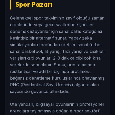
Spor Pazarı
Geleneksel spor takviminin zayıf olduğu zaman
dilimlerinde veya gece saatlerinde şansını
denemek isteyenler için sanal bahis kategorisi
kesintisiz bir alternatif sunar. Yapay zeka
simülasyonları tarafından üretilen sanal futbol,
sanal basketbol, at yarışı, tazı yarışı ve bisiklet
yarışları gibi oyunlar, 2-3 dakika gibi çok kısa
sürelerde sonuçlanır. Sonuçların tamamen
rastlantısal ve adil bir biçimde üretilmesi,
bağımsız denetleme kuruluşlarınca onaylanmış
RNG (Rastlantısal Sayı Üreticisi) algoritmaları
sayesinde güvence altındadır.
Öte yandan, bilgisayar oyunlarının profesyonel
arenalara taşınmasıyla doğan e-spor sektörü,