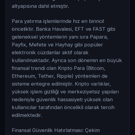
altyapısına dahil etmiştir.
Para yatırma işlemlerinde hız en birincil
önceliktir. Banka Havalesi, EFT ve FAST gibi
geleneksel yöntemlerin yanı sıra Papara,
Payfix, Mefete ve Hayhay gibi popüler
elektronik cüzdanlar aktif olarak
kullanılmaktadır. Ayrıca son dönemin en büyük
finansal trendi olan Kripto Para (Bitcoin,
Ethereum, Tether, Ripple) yöntemleri de
sisteme entegre edilmiştir. Kripto varlıklar,
yüksek işlem gizliliği ve merkeziyetsiz yapıları
nedeniyle güvenlik hassasiyeti yüksek olan
kullanıcılar tarafından öncelikli olarak tercih
edilmektedir.
Finansal Güvenlik Hatırlatması: Çekim