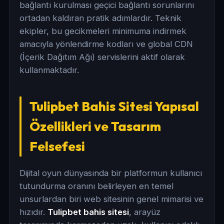
bağlantı kurulması geçici bağlantı sorunlarını
ortadan kaldıran pratik adımlardır. Teknik
ekipler, bu gecikmeleri minimuma indirmek
amacıyla yönlendirme kodları ve global CDN
(İçerik Dağıtım Ağı) servislerini aktif olarak
kullanmaktadır.
Tulipbet Bahis Sitesi Yapısal
Özellikleri ve Tasarım
Felsefesi
Dijital oyun dünyasında bir platformun kullanıcı
tutundurma oranını belirleyen en temel
unsurlardan biri web sitesinin genel mimarisi ve
hızıdır.
Tulipbet bahis sitesi
, arayüz