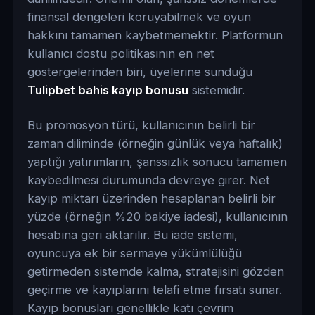
finansal dengeleri koruyabilmek ve oyun
hakkını tamamen kaybetmemektir. Platformun
kullanıcı dostu politikasının en net
göstergelerinden biri, üyelerine sunduğu
Tulipbet bahis kayıp bonusu
sistemidir.
Bu promosyon türü, kullanıcının belirli bir
zaman diliminde (örneğin günlük veya haftalık)
yaptığı yatırımların, şanssızlık sonucu tamamen
kaybedilmesi durumunda devreye girer. Net
kayıp miktarı üzerinden hesaplanan belirli bir
yüzde (örneğin %20 bakiye iadesi), kullanıcının
hesabına geri aktarılır. Bu iade sistemi,
oyuncuya ek bir sermaye yükümlülüğü
getirmeden sistemde kalma, stratejisini gözden
geçirme ve kayıplarını telafi etme fırsatı sunar.
Kayıp bonusları genellikle katı çevrim