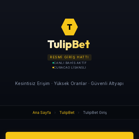
T
TulipBet
RESMI GIRIŞ HATTI
CANLI BAHIS AKTIF
CURACAO LISANSLI
Kesintisiz Erişim · Yüksek Oranlar · Güvenli Altyapı
Ana Sayfa
›
TulipBet
›
TulipBet Giriş