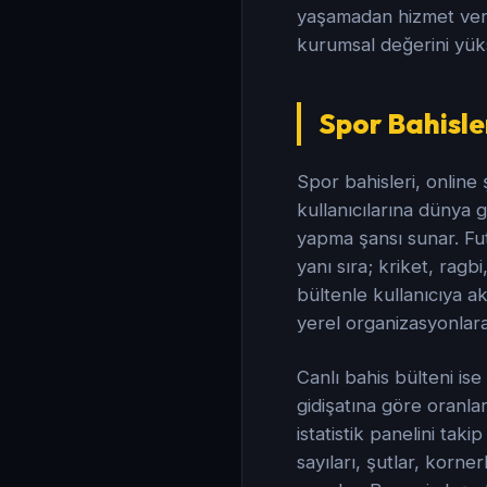
yaşamadan hizmet vereb
kurumsal değerini yüks
Spor Bahisle
Spor bahisleri, online
kullanıcılarına dünya 
yapma şansı sunar. Fut
yanı sıra; kriket, ragb
bültenle kullanıcıya a
yerel organizasyonlar
Canlı bahis bülteni is
gidişatına göre oranlar
istatistik panelini tak
sayıları, şutlar, korne