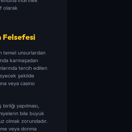
minimuma indirmek
f olarak
m Felsefesi
en temel unsurlardan
mında karmaşadan
mlarında tercih edilen
meyecek şekilde
şına veya casino
birliği yapılması,
aniyelerin bile büyük
suz olmak zorundadır.
ökme veya donma