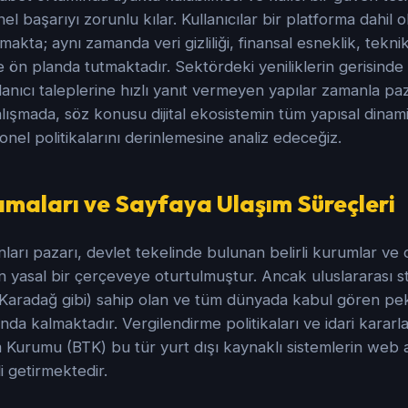
el başarıyı zorunlu kılar. Kullanıcılar bir platforma dahi
kta; aynı zamanda veri gizliliği, finansal esneklik, teknik 
de ön planda tutmaktadır. Sektördeki yeniliklerin gerisinde 
nıcı taleplerine hızlı yanıt vermeyen yapılar zamanla paz
ışmada, söz konusu dijital ekosistemin tüm yapısal dinamik
onel politikalarını derinlemesine analiz edeceğiz.
lamaları ve Sayfaya Ulaşım Süreçleri
arı pazarı, devlet tekelinde bulunan belirli kurumlar ve o
n yasal bir çerçeveye oturtulmuştur. Ancak uluslararası st
Karadağ gibi) sahip olan ve tüm dünyada kabul gören pek
ında kalmaktadır. Vergilendirme politikaları ve idari kararla
şim Kurumu (BTK) bu tür yurt dışı kaynaklı sistemlerin web 
li getirmektedir.