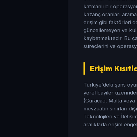
katmanlı bir operasyon
kazanç oranları aramama
erişim gibi faktörleri 
güncellemeyen ve kulla
kaybetmektedir. Bu çal
süreçlerini ve operasy
Erişim Kısıt
Türkiye'deki şans oyunl
yerel bayiler üzerinde
(Curacao, Malta veya 
mevzuatın sınırları dış
Teknolojileri ve İleti
aralıklarla erişim enge