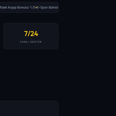
alık Kayıp Bonusu %15
E-Spor Bahisleri
7/24 Canlı Destek
Süper Lig Canlı Ba
7/24
CANLI DESTEK