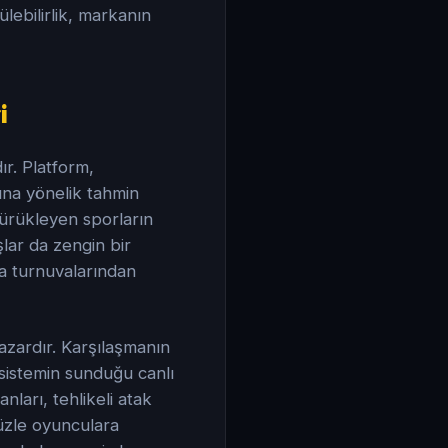
lebilirlik, markanın
i
ır. Platform,
ına yönelik tahmin
sürükleyen sporların
şlar da zengin bir
ya turnuvalarından
pazardır. Karşılaşmanın
a sistemin sunduğu canlı
nları, tehlikeli atak
ayüzle oyunculara