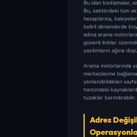
Bu idari kısıtlamalar,
Bu, sektördeki tüm aktö
hesaplarına, bakiyeler
belirli dönemlerde büy
adına arama motorları
güvenli linkler üzeri
yazılımların ağına düş
Arama motorlarında yap
merkezlerine bağlamayı
yönlendirildikleri sayf
haricindeki kaynaklarda
tuzaklar barındırabilir.
Adres Değişi
Operasyonla