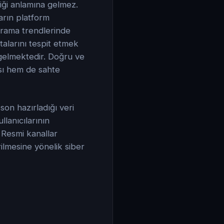
diği anlamına gelmez.
ların platform
arama trendlerinde
talarını tespit etmek
elmektedir. Doğru ve
sı hem de sahte
son hazırladığı veri
lanıcılarının
. Resmi kanallar
rilmesine yönelik siber