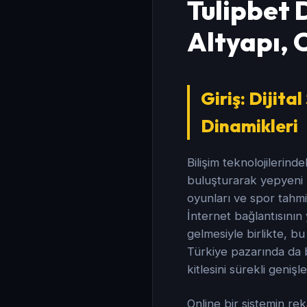
Tulipbet 
Altyapı, 
Giriş: Dijita
Dinamikleri
Bilişim teknolojilerin
buluşturarak yepyeni b
oyunları ve spor tahmi
İnternet bağlantısının
gelmesiyle birlikte, b
Türkiye pazarında da b
kitlesini sürekli geniş
Online bir sistemin re