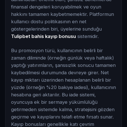
finansal dengeleri koruyabilmek ve oyun
hakkını tamamen kaybetmemektir. Platformun
kullanıcı dostu politikasının en net
göstergelerinden biri, üyelerine sunduğu
Tulipbet bahis kayıp bonusu
sistemidir.
Bu promosyon türü, kullanıcının belirli bir
zaman diliminde (örneğin günlük veya haftalık)
yaptığı yatırımların, şanssızlık sonucu tamamen
kaybedilmesi durumunda devreye girer. Net
kayıp miktarı üzerinden hesaplanan belirli bir
yüzde (örneğin %20 bakiye iadesi), kullanıcının
hesabına geri aktarılır. Bu iade sistemi,
oyuncuya ek bir sermaye yükümlülüğü
getirmeden sistemde kalma, stratejisini gözden
geçirme ve kayıplarını telafi etme fırsatı sunar.
Kayıp bonusları genellikle katı çevrim