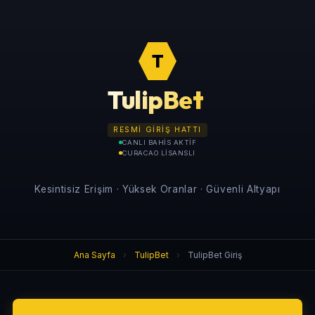
T
TulipBet
RESMI GIRIŞ HATTI
CANLI BAHIS AKTIF
CURACAO LISANSLI
Kesintisiz Erişim · Yüksek Oranlar · Güvenli Altyapı
Ana Sayfa
›
TulipBet
›
TulipBet Giriş