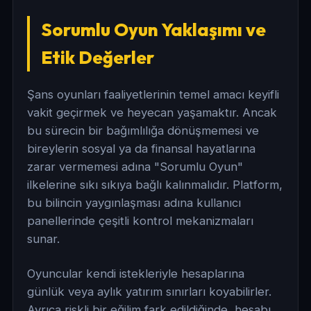
Sorumlu Oyun Yaklaşımı ve
Etik Değerler
Şans oyunları faaliyetlerinin temel amacı keyifli
vakit geçirmek ve heyecan yaşamaktır. Ancak
bu sürecin bir bağımlılığa dönüşmemesi ve
bireylerin sosyal ya da finansal hayatlarına
zarar vermemesi adına "Sorumlu Oyun"
ilkelerine sıkı sıkıya bağlı kalınmalıdır. Platform,
bu bilincin yaygınlaşması adına kullanıcı
panellerinde çeşitli kontrol mekanizmaları
sunar.
Oyuncular kendi istekleriyle hesaplarına
günlük veya aylık yatırım sınırları koyabilirler.
Ayrıca riskli bir eğilim fark edildiğinde, hesabı