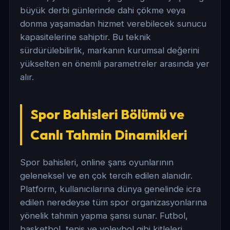
büyük derbi günlerinde dahi çökme veya
donma yaşamadan hizmet verebilecek sunucu
kapasitelerine sahiptir. Bu teknik
sürdürülebilirlik, markanın kurumsal değerini
yükselten en önemli parametreler arasında yer
alır.
Spor Bahisleri Bölümü ve
Canlı Tahmin Dinamikleri
Spor bahisleri, online şans oyunlarının
geleneksel ve en çok tercih edilen alanıdır.
Platform, kullanıcılarına dünya genelinde icra
edilen neredeyse tüm spor organizasyonlarına
yönelik tahmin yapma şansı sunar. Futbol,
basketbol, tenis ve voleybol gibi kitleleri