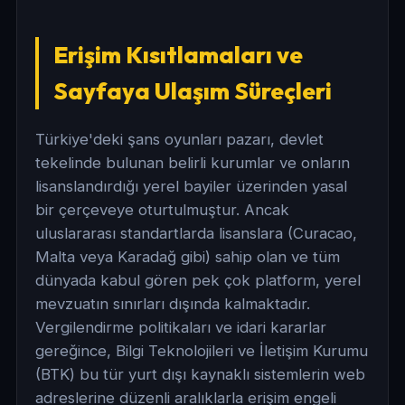
Erişim Kısıtlamaları ve
Sayfaya Ulaşım Süreçleri
Türkiye'deki şans oyunları pazarı, devlet
tekelinde bulunan belirli kurumlar ve onların
lisanslandırdığı yerel bayiler üzerinden yasal
bir çerçeveye oturtulmuştur. Ancak
uluslararası standartlarda lisanslara (Curacao,
Malta veya Karadağ gibi) sahip olan ve tüm
dünyada kabul gören pek çok platform, yerel
mevzuatın sınırları dışında kalmaktadır.
Vergilendirme politikaları ve idari kararlar
gereğince, Bilgi Teknolojileri ve İletişim Kurumu
(BTK) bu tür yurt dışı kaynaklı sistemlerin web
adreslerine düzenli aralıklarla erişim engeli