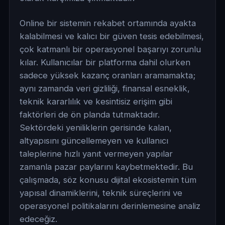
Online bir sistemin rekabet ortamında ayakta
kalabilmesi ve kalıcı bir güven tesis edebilmesi,
çok katmanlı bir operasyonel başarıyı zorunlu
kılar. Kullanıcılar bir platforma dahil olurken
sadece yüksek kazanç oranları aramamakta;
aynı zamanda veri gizliliği, finansal esneklik,
teknik kararlılık ve kesintisiz erişim gibi
faktörleri de ön planda tutmaktadır.
Sektördeki yeniliklerin gerisinde kalan,
altyapısını güncellemeyen ve kullanıcı
taleplerine hızlı yanıt vermeyen yapılar
zamanla pazar paylarını kaybetmektedir. Bu
çalışmada, söz konusu dijital ekosistemin tüm
yapısal dinamiklerini, teknik süreçlerini ve
operasyonel politikalarını derinlemesine analiz
edeceğiz.