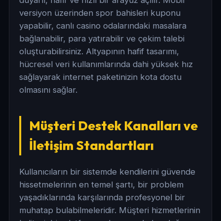
duyarlı, hafif ve hızlı bir arayüz açılır. Mobil
versiyon üzerinden spor bahisleri kuponu
yapabilir, canlı casino odalarındaki masalara
bağlanabilir, para yatırabilir ve çekim talebi
oluşturabilirsiniz. Altyapının hafif tasarımı,
hücresel veri kullanımlarında dahi yüksek hız
sağlayarak internet paketinizin kota dostu
olmasını sağlar.
Müşteri Destek Kanalları ve
İletişim Standartları
Kullanıcıların bir sistemde kendilerini güvende
hissetmelerinin en temel şartı, bir problem
yaşadıklarında karşılarında profesyonel bir
muhatap bulabilmeleridir. Müşteri hizmetlerinin