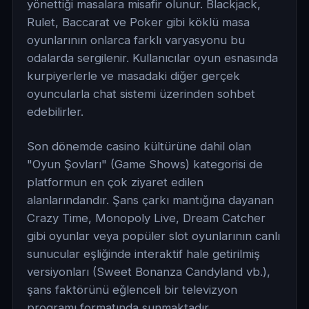
yönettiği masalara misafir olunur. Blackjack,
Rulet, Baccarat ve Poker gibi köklü masa
oyunlarının onlarca farklı varyasyonu bu
odalarda sergilenir. Kullanıcılar oyun esnasında
kurpiyerlerle ve masadaki diğer gerçek
oyuncularla chat sistemi üzerinden sohbet
edebilirler.
Son dönemde casino kültürüne dahil olan
"Oyun Şovları" (Game Shows) kategorisi de
platformun en çok ziyaret edilen
alanlarındandır. Şans çarkı mantığına dayanan
Crazy Time, Monopoly Live, Dream Catcher
gibi oyunlar veya popüler slot oyunlarının canlı
sunucular eşliğinde interaktif hale getirilmiş
versiyonları (Sweet Bonanza Candyland vb.),
şans faktörünü eğlenceli bir televizyon
programı formatında sunmaktadır.