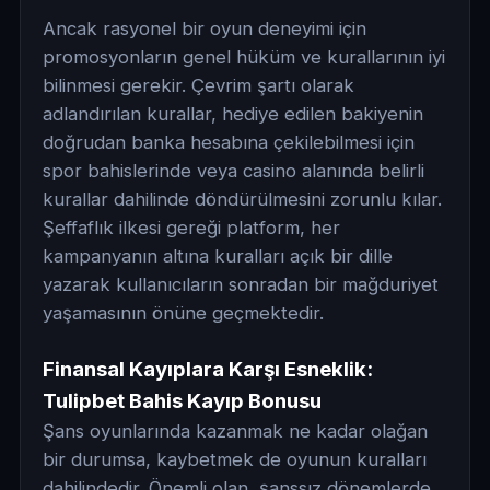
Ancak rasyonel bir oyun deneyimi için
promosyonların genel hüküm ve kurallarının iyi
bilinmesi gerekir. Çevrim şartı olarak
adlandırılan kurallar, hediye edilen bakiyenin
doğrudan banka hesabına çekilebilmesi için
spor bahislerinde veya casino alanında belirli
kurallar dahilinde döndürülmesini zorunlu kılar.
Şeffaflık ilkesi gereği platform, her
kampanyanın altına kuralları açık bir dille
yazarak kullanıcıların sonradan bir mağduriyet
yaşamasının önüne geçmektedir.
Finansal Kayıplara Karşı Esneklik:
Tulipbet Bahis Kayıp Bonusu
Şans oyunlarında kazanmak ne kadar olağan
bir durumsa, kaybetmek de oyunun kuralları
dahilindedir. Önemli olan, şanssız dönemlerde