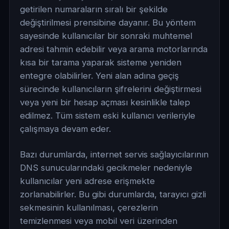
getirilen numaraların sıralı bir şekilde
değiştirilmesi prensibine dayanır. Bu yöntem
sayesinde kullanıcılar bir sonraki muhtemel
adresi tahmin edebilir veya arama motorlarında
kısa bir tarama yaparak sisteme yeniden
entegre olabilirler. Yeni alan adına geçiş
sürecinde kullanıcıların şifrelerini değiştirmesi
veya yeni bir hesap açması kesinlikle talep
edilmez. Tüm sistem eski kullanıcı verileriyle
çalışmaya devam eder.
Bazı durumlarda, internet servis sağlayıcılarının
DNS sunucularındaki gecikmeler nedeniyle
kullanıcılar yeni adrese erişmekte
zorlanabilirler. Bu gibi durumlarda, tarayıcı gizli
sekmesinin kullanılması, çerezlerin
temizlenmesi veya mobil veri üzerinden