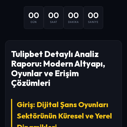
00
00
00
00
GÜN
SAAT
DAKİKA
SANİYE
Tulipbet Detaylı Analiz
Raporu: Modern Altyapı,
Oyunlar ve Erişim
Çözümleri
Giriş: Dijital Şans Oyunları
Sektörünün Küresel ve Yerel