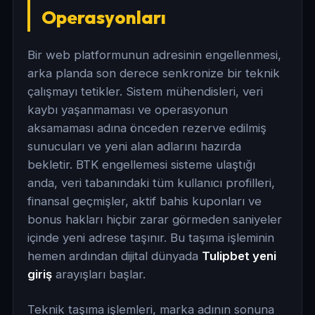
Operasyonları
Bir web platformunun adresinin engellenmesi,
arka planda son derece senkronize bir teknik
çalışmayı tetikler. Sistem mühendisleri, veri
kaybı yaşanmaması ve operasyonun
aksamaması adına önceden rezerve edilmiş
sunucuları ve yeni alan adlarını hazırda
bekletir. BTK engellemesi sisteme ulaştığı
anda, veri tabanındaki tüm kullanıcı profilleri,
finansal geçmişler, aktif bahis kuponları ve
bonus hakları hiçbir zarar görmeden saniyeler
içinde yeni adrese taşınır. Bu taşıma işleminin
hemen ardından dijital dünyada
Tulipbet yeni
giriş
arayışları başlar.
Teknik taşıma işlemleri, marka adının sonuna