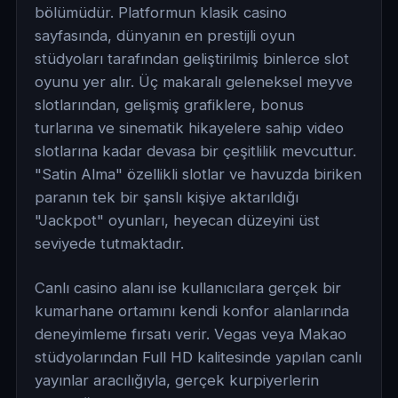
bölümüdür. Platformun klasik casino
sayfasında, dünyanın en prestijli oyun
stüdyoları tarafından geliştirilmiş binlerce slot
oyunu yer alır. Üç makaralı geleneksel meyve
slotlarından, gelişmiş grafiklere, bonus
turlarına ve sinematik hikayelere sahip video
slotlarına kadar devasa bir çeşitlilik mevcuttur.
"Satin Alma" özellikli slotlar ve havuzda biriken
paranın tek bir şanslı kişiye aktarıldığı
"Jackpot" oyunları, heyecan düzeyini üst
seviyede tutmaktadır.
Canlı casino alanı ise kullanıcılara gerçek bir
kumarhane ortamını kendi konfor alanlarında
deneyimleme fırsatı verir. Vegas veya Makao
stüdyolarından Full HD kalitesinde yapılan canlı
yayınlar aracılığıyla, gerçek kurpiyerlerin