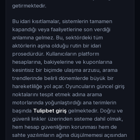
getirmektedir.
Bu idari kısıtlamalar, sistemlerin tamamen
kapandığı veya faaliyetlerine son verdiği
anlamına gelmez. Bu, sektördeki tüm
aktörlerin aşina olduğu rutin bir idari
prosedürdür. Kullanıcıların platform
hesaplarına, bakiyelerine ve kuponlarına
kesintisiz bir biçimde ulaşma arzusu, arama
trendlerinde belirli dönemlerde büyük bir
hareketliliğe yol açar. Oyuncuların güncel giriş
noktalarını tespit etmek adına arama
motorlarında yoğunlaştırdığı ana terimlerin
başında
Tulipbet giriş
gelmektedir. Doğru ve
güvenli linkler üzerinden sisteme dahil olmak,
hem hesap güvenliğinin korunması hem de
sahte yazılımların ağına düşülmemesi açısından