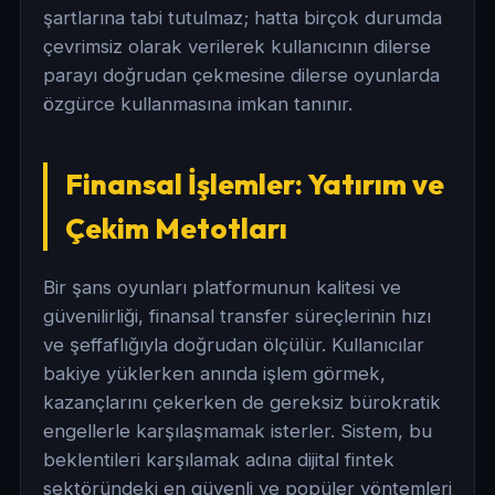
şartlarına tabi tutulmaz; hatta birçok durumda
çevrimsiz olarak verilerek kullanıcının dilerse
parayı doğrudan çekmesine dilerse oyunlarda
özgürce kullanmasına imkan tanınır.
Finansal İşlemler: Yatırım ve
Çekim Metotları
Bir şans oyunları platformunun kalitesi ve
güvenilirliği, finansal transfer süreçlerinin hızı
ve şeffaflığıyla doğrudan ölçülür. Kullanıcılar
bakiye yüklerken anında işlem görmek,
kazançlarını çekerken de gereksiz bürokratik
engellerle karşılaşmamak isterler. Sistem, bu
beklentileri karşılamak adına dijital fintek
sektöründeki en güvenli ve popüler yöntemleri