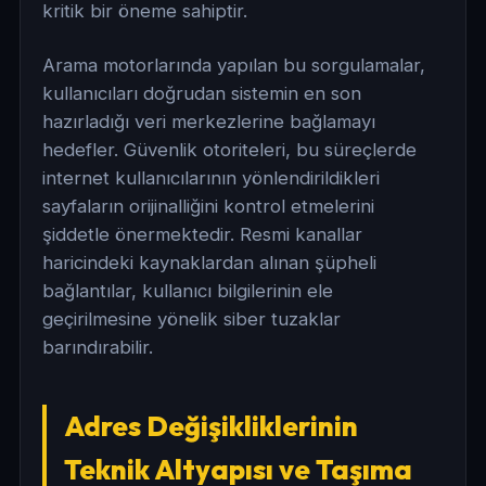
kritik bir öneme sahiptir.
Arama motorlarında yapılan bu sorgulamalar,
kullanıcıları doğrudan sistemin en son
hazırladığı veri merkezlerine bağlamayı
hedefler. Güvenlik otoriteleri, bu süreçlerde
internet kullanıcılarının yönlendirildikleri
sayfaların orijinalliğini kontrol etmelerini
şiddetle önermektedir. Resmi kanallar
haricindeki kaynaklardan alınan şüpheli
bağlantılar, kullanıcı bilgilerinin ele
geçirilmesine yönelik siber tuzaklar
barındırabilir.
Adres Değişikliklerinin
Teknik Altyapısı ve Taşıma