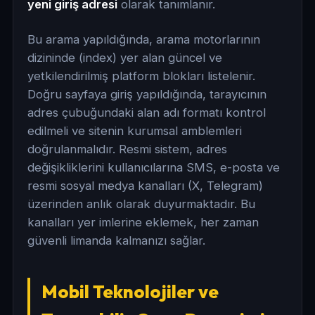
yeni giriş adresi
olarak tanımlanır.
Bu arama yapıldığında, arama motorlarının
dizininde (index) yer alan güncel ve
yetkilendirilmiş platform blokları listelenir.
Doğru sayfaya giriş yapıldığında, tarayıcının
adres çubuğundaki alan adı formatı kontrol
edilmeli ve sitenin kurumsal amblemleri
doğrulanmalıdır. Resmi sistem, adres
değişikliklerini kullanıcılarına SMS, e-posta ve
resmi sosyal medya kanalları (X, Telegram)
üzerinden anlık olarak duyurmaktadır. Bu
kanalları yer imlerine eklemek, her zaman
güvenli limanda kalmanızı sağlar.
Mobil Teknolojiler ve