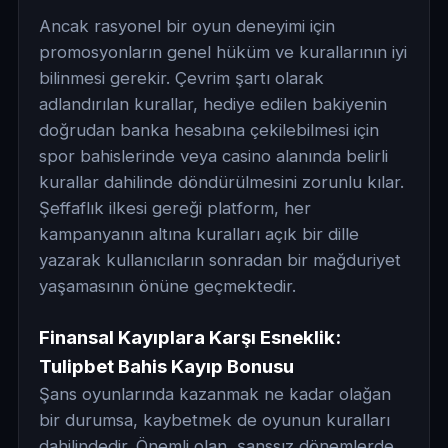
Ancak rasyonel bir oyun deneyimi için
promosyonların genel hüküm ve kurallarının iyi
bilinmesi gerekir. Çevrim şartı olarak
adlandırılan kurallar, hediye edilen bakiyenin
doğrudan banka hesabına çekilebilmesi için
spor bahislerinde veya casino alanında belirli
kurallar dahilinde döndürülmesini zorunlu kılar.
Şeffaflık ilkesi gereği platform, her
kampanyanın altına kuralları açık bir dille
yazarak kullanıcıların sonradan bir mağduriyet
yaşamasının önüne geçmektedir.
Finansal Kayıplara Karşı Esneklik:
Tulipbet Bahis Kayıp Bonusu
Şans oyunlarında kazanmak ne kadar olağan
bir durumsa, kaybetmek de oyunun kuralları
dahilindedir. Önemli olan, şanssız dönemlerde