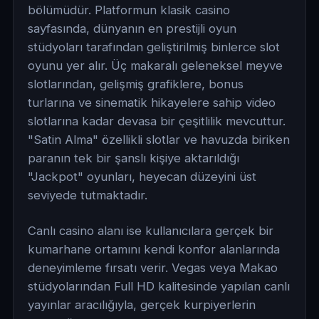
bölümüdür. Platformun klasik casino
sayfasında, dünyanın en prestijli oyun
stüdyoları tarafından geliştirilmiş binlerce slot
oyunu yer alır. Üç makaralı geleneksel meyve
slotlarından, gelişmiş grafiklere, bonus
turlarına ve sinematik hikayelere sahip video
slotlarına kadar devasa bir çeşitlilik mevcuttur.
"Satin Alma" özellikli slotlar ve havuzda biriken
paranın tek bir şanslı kişiye aktarıldığı
"Jackpot" oyunları, heyecan düzeyini üst
seviyede tutmaktadır.
Canlı casino alanı ise kullanıcılara gerçek bir
kumarhane ortamını kendi konfor alanlarında
deneyimleme fırsatı verir. Vegas veya Makao
stüdyolarından Full HD kalitesinde yapılan canlı
yayınlar aracılığıyla, gerçek kurpiyerlerin