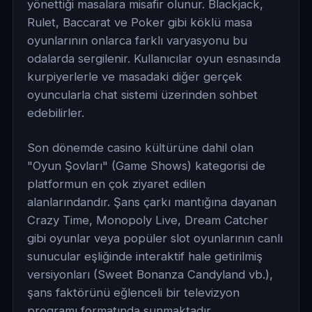
yönettiği masalara misafir olunur. Blackjack,
Rulet, Baccarat ve Poker gibi köklü masa
oyunlarının onlarca farklı varyasyonu bu
odalarda sergilenir. Kullanıcılar oyun esnasında
kurpiyerlerle ve masadaki diğer gerçek
oyuncularla chat sistemi üzerinden sohbet
edebilirler.
Son dönemde casino kültürüne dahil olan
"Oyun Şovları" (Game Shows) kategorisi de
platformun en çok ziyaret edilen
alanlarındandır. Şans çarkı mantığına dayanan
Crazy Time, Monopoly Live, Dream Catcher
gibi oyunlar veya popüler slot oyunlarının canlı
sunucular eşliğinde interaktif hale getirilmiş
versiyonları (Sweet Bonanza Candyland vb.),
şans faktörünü eğlenceli bir televizyon
programı formatında sunmaktadır.