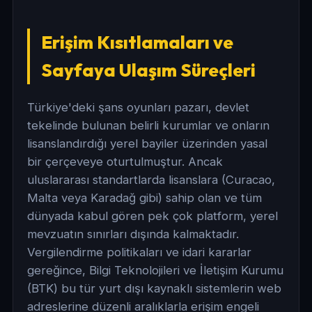
Erişim Kısıtlamaları ve
Sayfaya Ulaşım Süreçleri
Türkiye'deki şans oyunları pazarı, devlet
tekelinde bulunan belirli kurumlar ve onların
lisanslandırdığı yerel bayiler üzerinden yasal
bir çerçeveye oturtulmuştur. Ancak
uluslararası standartlarda lisanslara (Curacao,
Malta veya Karadağ gibi) sahip olan ve tüm
dünyada kabul gören pek çok platform, yerel
mevzuatın sınırları dışında kalmaktadır.
Vergilendirme politikaları ve idari kararlar
gereğince, Bilgi Teknolojileri ve İletişim Kurumu
(BTK) bu tür yurt dışı kaynaklı sistemlerin web
adreslerine düzenli aralıklarla erişim engeli