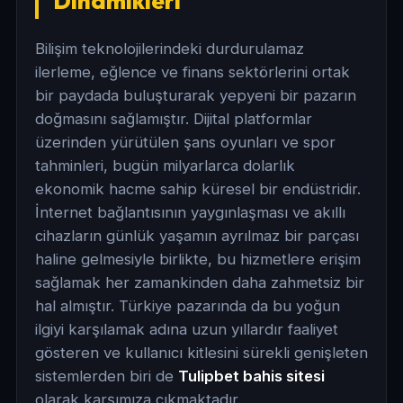
Dinamikleri
Bilişim teknolojilerindeki durdurulamaz
ilerleme, eğlence ve finans sektörlerini ortak
bir paydada buluşturarak yepyeni bir pazarın
doğmasını sağlamıştır. Dijital platformlar
üzerinden yürütülen şans oyunları ve spor
tahminleri, bugün milyarlarca dolarlık
ekonomik hacme sahip küresel bir endüstridir.
İnternet bağlantısının yaygınlaşması ve akıllı
cihazların günlük yaşamın ayrılmaz bir parçası
haline gelmesiyle birlikte, bu hizmetlere erişim
sağlamak her zamankinden daha zahmetsiz bir
hal almıştır. Türkiye pazarında da bu yoğun
ilgiyi karşılamak adına uzun yıllardır faaliyet
gösteren ve kullanıcı kitlesini sürekli genişleten
sistemlerden biri de
Tulipbet bahis sitesi
olarak karşımıza çıkmaktadır.