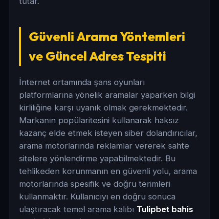
tutar.
Güvenli Arama Yöntemleri
ve Güncel Adres Tespiti
İnternet ortamında şans oyunları
platformlarına yönelik aramalar yaparken bilgi
kirliliğine karşı uyanık olmak gerekmektedir.
Markanın popülaritesini kullanarak haksız
kazanç elde etmek isteyen siber dolandırıcılar,
arama motorlarında reklamlar vererek sahte
sitelere yönlendirme yapabilmektedir. Bu
tehlikeden korunmanın en güvenli yolu, arama
motorlarında spesifik ve doğru terimleri
kullanmaktır. Kullanıcıyı en doğru sonuca
ulaştıracak temel arama kalıbı
Tulipbet bahis