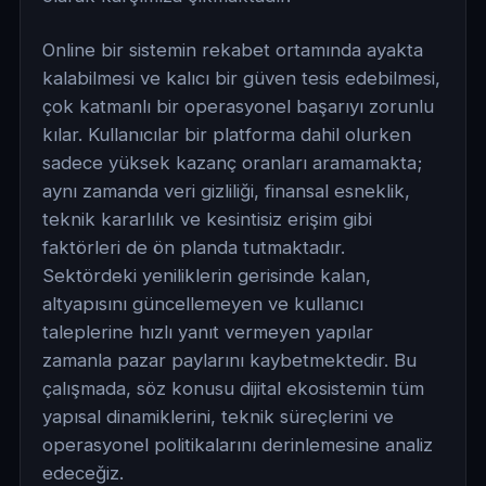
Online bir sistemin rekabet ortamında ayakta
kalabilmesi ve kalıcı bir güven tesis edebilmesi,
çok katmanlı bir operasyonel başarıyı zorunlu
kılar. Kullanıcılar bir platforma dahil olurken
sadece yüksek kazanç oranları aramamakta;
aynı zamanda veri gizliliği, finansal esneklik,
teknik kararlılık ve kesintisiz erişim gibi
faktörleri de ön planda tutmaktadır.
Sektördeki yeniliklerin gerisinde kalan,
altyapısını güncellemeyen ve kullanıcı
taleplerine hızlı yanıt vermeyen yapılar
zamanla pazar paylarını kaybetmektedir. Bu
çalışmada, söz konusu dijital ekosistemin tüm
yapısal dinamiklerini, teknik süreçlerini ve
operasyonel politikalarını derinlemesine analiz
edeceğiz.