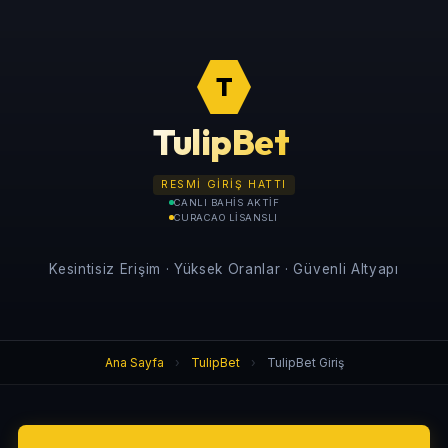
T
TulipBet
RESMI GIRIŞ HATTI
CANLI BAHIS AKTIF
CURACAO LISANSLI
Kesintisiz Erişim · Yüksek Oranlar · Güvenli Altyapı
Ana Sayfa
›
TulipBet
›
TulipBet Giriş