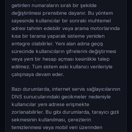
getirilen numaraların sıralı bir şekilde
değiştirilmesi prensibine dayanır. Bu yöntem
sayesinde kullanıcılar bir sonraki muhtemel
adresi tahmin edebilir veya arama motorlarında
kısa bir tarama yaparak sisteme yeniden
entegre olabilirler. Yeni alan adına geçiş
sürecinde kullanıcıların şifrelerini değiştirmesi
veya yeni bir hesap açması kesinlikle talep
edilmez. Tüm sistem eski kullanıcı verileriyle
çalışmaya devam eder.
Bazı durumlarda, internet servis sağlayıcılarının
DNS sunucularındaki gecikmeler nedeniyle
kullanıcılar yeni adrese erişmekte
zorlanabilirler. Bu gibi durumlarda, tarayıcı gizli
sekmesinin kullanılması, çerezlerin
temizlenmesi veya mobil veri üzerinden