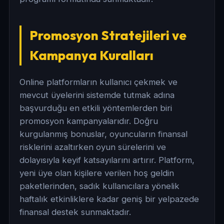
Promosyon Stratejileri ve
Kampanya Kuralları
Online platformların kullanıcı çekmek ve
mevcut üyelerini sistemde tutmak adına
başvurduğu en etkili yöntemlerden biri
promosyon kampanyalarıdır. Doğru
kurgulanmış bonuslar, oyuncuların finansal
risklerini azaltırken oyun sürelerini ve
dolayısıyla keyif katsayılarını artırır. Platform,
yeni üye olan kişilere verilen hoş geldin
paketlerinden, sadık kullanıcılara yönelik
haftalık etkinliklere kadar geniş bir yelpazede
finansal destek sunmaktadır.