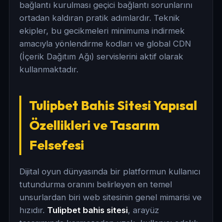
bağlantı kurulması geçici bağlantı sorunlarını
ortadan kaldıran pratik adımlardır. Teknik
ekipler, bu gecikmeleri minimuma indirmek
amacıyla yönlendirme kodları ve global CDN
(İçerik Dağıtım Ağı) servislerini aktif olarak
kullanmaktadır.
Tulipbet Bahis Sitesi Yapısal
Özellikleri ve Tasarım
Felsefesi
Dijital oyun dünyasında bir platformun kullanıcı
tutundurma oranını belirleyen en temel
unsurlardan biri web sitesinin genel mimarisi ve
hızıdır.
Tulipbet bahis sitesi
, arayüz