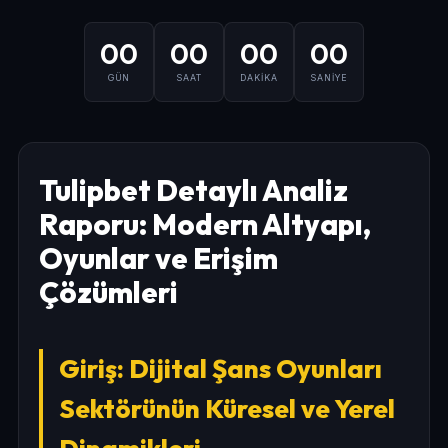
00
00
00
00
GÜN
SAAT
DAKİKA
SANİYE
Tulipbet Detaylı Analiz
Raporu: Modern Altyapı,
Oyunlar ve Erişim
Çözümleri
Giriş: Dijital Şans Oyunları
Sektörünün Küresel ve Yerel