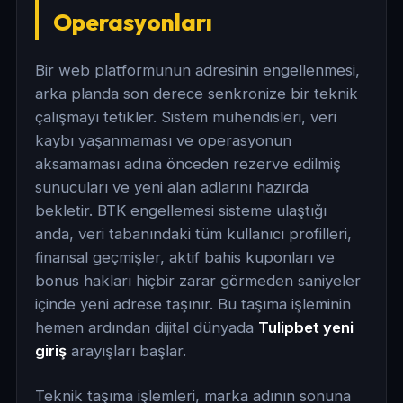
Operasyonları
Bir web platformunun adresinin engellenmesi,
arka planda son derece senkronize bir teknik
çalışmayı tetikler. Sistem mühendisleri, veri
kaybı yaşanmaması ve operasyonun
aksamaması adına önceden rezerve edilmiş
sunucuları ve yeni alan adlarını hazırda
bekletir. BTK engellemesi sisteme ulaştığı
anda, veri tabanındaki tüm kullanıcı profilleri,
finansal geçmişler, aktif bahis kuponları ve
bonus hakları hiçbir zarar görmeden saniyeler
içinde yeni adrese taşınır. Bu taşıma işleminin
hemen ardından dijital dünyada
Tulipbet yeni
giriş
arayışları başlar.
Teknik taşıma işlemleri, marka adının sonuna