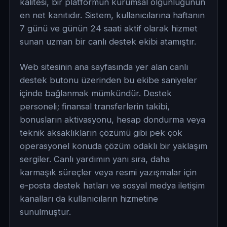
kalitesi, bir platformun kurumsal olgunluğunun
en net kanıtıdır. Sistem, kullanıcılarına haftanın
7 günü ve günün 24 saati aktif olarak hizmet
sunan uzman bir canlı destek ekibi atamıştır.
Web sitesinin ana sayfasında yer alan canlı
destek butonu üzerinden bu ekibe saniyeler
içinde bağlanmak mümkündür. Destek
personeli; finansal transferlerin takibi,
bonusların aktivasyonu, hesap dondurma veya
teknik aksaklıkların çözümü gibi pek çok
operasyonel konuda çözüm odaklı bir yaklaşım
sergiler. Canlı yardımın yanı sıra, daha
karmaşık süreçler veya resmi yazışmalar için
e-posta destek hatları ve sosyal medya iletişim
kanalları da kullanıcıların hizmetine
sunulmuştur.