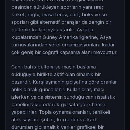
peşinden sürükleyen sporların yanı sıra;
kriket, ragbi, masa tenisi, dart, boks ve su
sporları gibi alternatif branşlar da zengin bir
bültenle kullanıcıya aktarılır. Avrupa
kupalarından Güney Amerika liglerine, Asya
turnuvalarından yerel organizasyonlara kadar
çok geniş bir coğrafi kapsama alanı mevcuttur.
Canlı bahis bülteni ise maçın başlama
düdüğüyle birlikte aktif olan dinamik bir
pazardır. Karşılaşmanın gidişatına göre oranlar
anlık olarak güncellenir. Kullanıcılar, maçı
izlerken ya da sistemin sunduğu canlı istatistik
panelini takip ederek gidişata göre hamle
yapabilirler. Topla oynama oranları, tehlikeli
atak sayıları, şutlar, kornerler ve kart
durumları gibi analitik veriler grafiksel bir