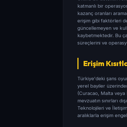
katmanlı bir operasyon
kazanç oranları aramama
erişim gibi faktörleri 
güncellemeyen ve kulla
kaybetmektedir. Bu çal
süreçlerini ve operasy
Erişim Kısıt
Türkiye'deki şans oyunl
yerel bayiler üzerinde
(Curacao, Malta veya 
mevzuatın sınırları dış
Teknolojileri ve İleti
aralıklarla erişim enge