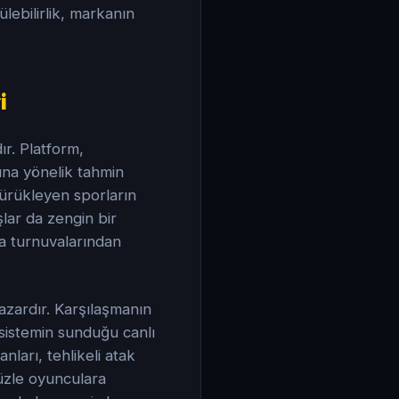
lebilirlik, markanın
i
ır. Platform,
ına yönelik tahmin
sürükleyen sporların
şlar da zengin bir
ya turnuvalarından
pazardır. Karşılaşmanın
a sistemin sunduğu canlı
nları, tehlikeli atak
ayüzle oyunculara