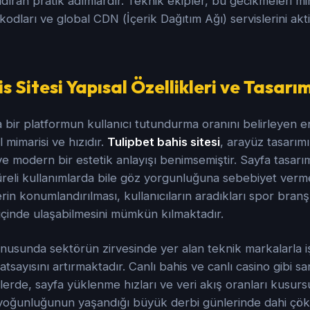
ldıran pratik adımlardır. Teknik ekipler, bu gecikmeleri 
odları ve global CDN (İçerik Dağıtım Ağı) servislerini akti
s Sitesi Yapısal Özellikleri ve Tasarı
a bir platformun kullanıcı tutundurma oranını belirleyen 
l mimarisi ve hızıdır.
Tulipbet bahis sitesi
, arayüz tasarı
ve modern bir estetik anlayışı benimsemiştir. Sayfa tasarı
süreli kullanımlarda bile göz yorgunluğuna sebebiyet ver
erin konumlandırılması, kullanıcıların aradıkları spor bran
içinde ulaşabilmesini mümkün kılmaktadır.
onusunda sektörün zirvesinde yer alan teknik markalarla iş 
atsayısını artırmaktadır. Canlı bahis ve canlı casino gibi s
lerde, sayfa yüklenme hızları ve veri akış oranları kusur
k yoğunluğunun yaşandığı büyük derbi günlerinde dahi ç