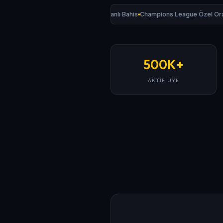
Süper Lig Canlı Bahis
Champions League Özel Oranl
500K+
AKTIF ÜYE