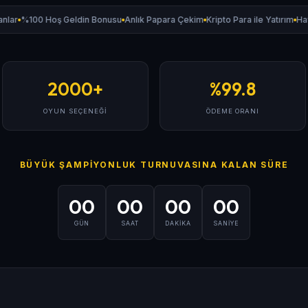
ar
%100 Hoş Geldin Bonusu
Anlık Papara Çekim
Kripto Para ile Yatırım
Haft
2000+
%99.8
OYUN SEÇENEĞI
ÖDEME ORANI
BÜYÜK ŞAMPIYONLUK TURNUVASINA KALAN SÜRE
00
00
00
00
GÜN
SAAT
DAKİKA
SANİYE