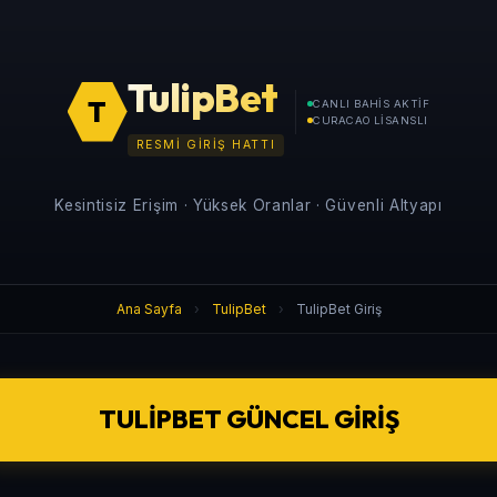
TulipBet
T
CANLI BAHIS AKTIF
CURACAO LISANSLI
RESMI GIRIŞ HATTI
Kesintisiz Erişim · Yüksek Oranlar · Güvenli Altyapı
Ana Sayfa
›
TulipBet
›
TulipBet Giriş
TULIPBET GÜNCEL GIRIŞ