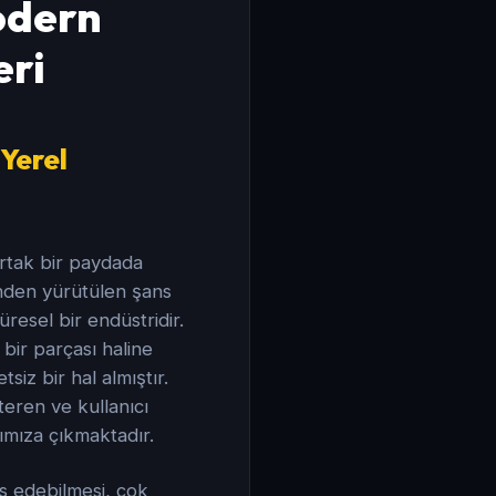
odern
eri
 Yerel
ortak bir paydada
inden yürütülen şans
resel bir endüstridir.
 bir parçası haline
iz bir hal almıştır.
teren ve kullanıcı
ımıza çıkmaktadır.
is edebilmesi, çok