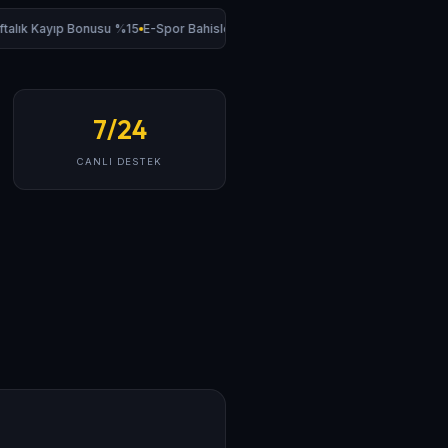
alık Kayıp Bonusu %15
E-Spor Bahisleri
7/24 Canlı Destek
Süper Lig Canlı Ba
7/24
CANLI DESTEK