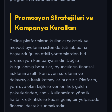
Promosyon Stratejileri ve
Kampanya Kuralları
Online platformların kullanıcı çekmek ve
mevcut üyelerini sistemde tutmak adına
başvurduğu en etkili yöntemlerden biri
promosyon kampanyalarıdır. Doğru
kurgulanmış bonuslar, oyuncuların finansal
risklerini azaltırken oyun sürelerini ve
dolayısıyla keyif katsayılarını artırır. Platform,
yeni üye olan kişilere verilen hoş geldin
paketlerinden, sadık kullanıcılara yönelik
haftalık etkinliklere kadar geniş bir yelpazede
finansal destek sunmaktadır.