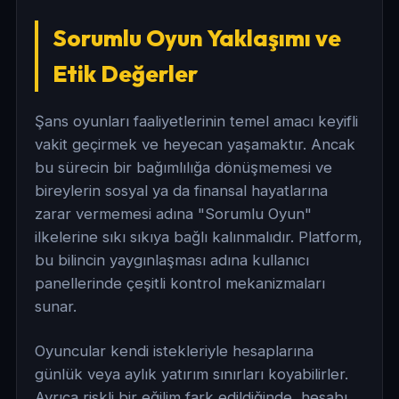
Sorumlu Oyun Yaklaşımı ve
Etik Değerler
Şans oyunları faaliyetlerinin temel amacı keyifli
vakit geçirmek ve heyecan yaşamaktır. Ancak
bu sürecin bir bağımlılığa dönüşmemesi ve
bireylerin sosyal ya da finansal hayatlarına
zarar vermemesi adına "Sorumlu Oyun"
ilkelerine sıkı sıkıya bağlı kalınmalıdır. Platform,
bu bilincin yaygınlaşması adına kullanıcı
panellerinde çeşitli kontrol mekanizmaları
sunar.
Oyuncular kendi istekleriyle hesaplarına
günlük veya aylık yatırım sınırları koyabilirler.
Ayrıca riskli bir eğilim fark edildiğinde, hesabı