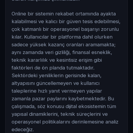
Online bir sistemin rekabet ortamında ayakta
kalabilmesi ve kalıcı bir güven tesis edebilmesi,
çok katmanlı bir operasyonel başarıyı zorunlu
kılar. Kullanıcılar bir platforma dahil olurken
sadece yüksek kazanç oranları aramamakta;
aynı zamanda veri gizliliği, finansal esneklik,
teknik kararlılık ve kesintisiz erişim gibi
faktörleri de ön planda tutmaktadır.
Sektördeki yeniliklerin gerisinde kalan,
altyapısını güncellemeyen ve kullanıcı
taleplerine hızlı yanıt vermeyen yapılar
zamanla pazar paylarını kaybetmektedir. Bu
çalışmada, söz konusu dijital ekosistemin tüm
yapısal dinamiklerini, teknik süreçlerini ve
operasyonel politikalarını derinlemesine analiz
edeceğiz.