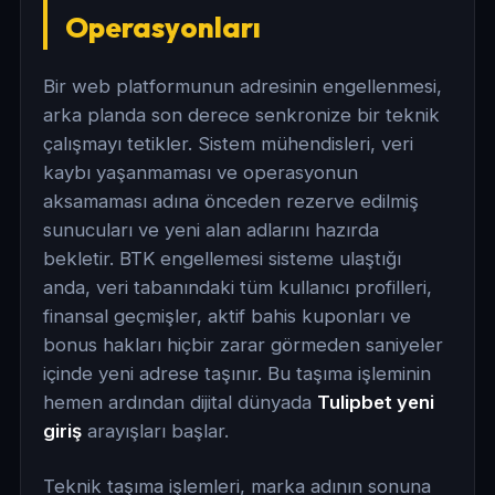
Operasyonları
Bir web platformunun adresinin engellenmesi,
arka planda son derece senkronize bir teknik
çalışmayı tetikler. Sistem mühendisleri, veri
kaybı yaşanmaması ve operasyonun
aksamaması adına önceden rezerve edilmiş
sunucuları ve yeni alan adlarını hazırda
bekletir. BTK engellemesi sisteme ulaştığı
anda, veri tabanındaki tüm kullanıcı profilleri,
finansal geçmişler, aktif bahis kuponları ve
bonus hakları hiçbir zarar görmeden saniyeler
içinde yeni adrese taşınır. Bu taşıma işleminin
hemen ardından dijital dünyada
Tulipbet yeni
giriş
arayışları başlar.
Teknik taşıma işlemleri, marka adının sonuna