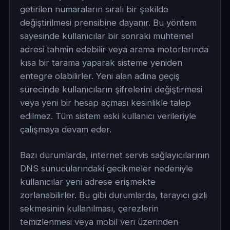
getirilen numaraların sıralı bir şekilde
değiştirilmesi prensibine dayanır. Bu yöntem
sayesinde kullanıcılar bir sonraki muhtemel
adresi tahmin edebilir veya arama motorlarında
kısa bir tarama yaparak sisteme yeniden
entegre olabilirler. Yeni alan adına geçiş
sürecinde kullanıcıların şifrelerini değiştirmesi
veya yeni bir hesap açması kesinlikle talep
edilmez. Tüm sistem eski kullanıcı verileriyle
çalışmaya devam eder.
Bazı durumlarda, internet servis sağlayıcılarının
DNS sunucularındaki gecikmeler nedeniyle
kullanıcılar yeni adrese erişmekte
zorlanabilirler. Bu gibi durumlarda, tarayıcı gizli
sekmesinin kullanılması, çerezlerin
temizlenmesi veya mobil veri üzerinden