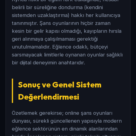
belirli bir süreliğine dondurma (kendini
sistemden uzaklaştırma) hakkı her kullanıcıya
tanınmıştır. Şans oyunlarının hiçbir zaman
kesin bir gelir kapısı olmadığı, kayıpların hırsla
geri alınmaya çalışılmaması gerektiği
unutulmamalıdır. Eğlence odaklı, bütçeyi
sarsmayacak limitlerle oynanan oyunlar sağlıklı
bir dijital deneyimin anahtarıdır.
Sonuç ve Genel Sistem
Değerlendirmesi
Özetlemek gerekirse; online şans oyunları
dünyası, sürekli güncellenen yapısıyla modern
eğlence sektörünün en dinamik alanlarından