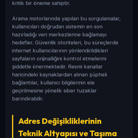
kritik bir öneme sahiptir.
Arama motorlarında yapılan bu sorgulamalar,
kullanıcıları doğrudan sistemin en son
hazırladığı veri merkezlerine bağlamayı
hedefler. Güvenlik otoriteleri, bu süreçlerde
internet kullanıcılarının yönlendirildikleri
sayfaların orijinalliğini kontrol etmelerini
şiddetle önermektedir. Resmi kanallar
haricindeki kaynaklardan alınan şüpheli
bağlantılar, kullanıcı bilgilerinin ele
geçirilmesine yönelik siber tuzaklar
barındırabilir.
Adres Değişikliklerinin
Teknik Altyapısı ve Taşıma