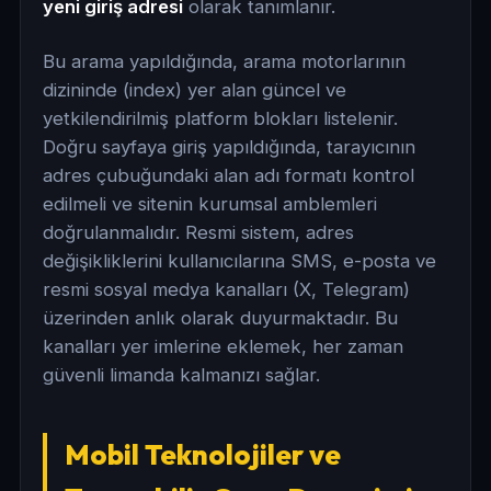
yeni giriş adresi
olarak tanımlanır.
Bu arama yapıldığında, arama motorlarının
dizininde (index) yer alan güncel ve
yetkilendirilmiş platform blokları listelenir.
Doğru sayfaya giriş yapıldığında, tarayıcının
adres çubuğundaki alan adı formatı kontrol
edilmeli ve sitenin kurumsal amblemleri
doğrulanmalıdır. Resmi sistem, adres
değişikliklerini kullanıcılarına SMS, e-posta ve
resmi sosyal medya kanalları (X, Telegram)
üzerinden anlık olarak duyurmaktadır. Bu
kanalları yer imlerine eklemek, her zaman
güvenli limanda kalmanızı sağlar.
Mobil Teknolojiler ve