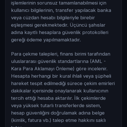
işlemlerinin sorunsuz tamamlanabilmesi için
kullanıcı bilgilerinin, transfer yapılacak banka
veya cüzdan hesabı bilgileriyle birebir
eşleşmesi gerekmektedir. Üçüncü şahıslar
adına kayıtlı hesaplara güvenlik protokolleri
gereği ödeme yapılmamaktadır.
Para çekme talepleri, finans birimi tarafından
uluslararası güvenlik standartlarına (AML -
Kara Para Aklamayı Önleme) göre incelenir.
Hesapta herhangi bir kural ihlali veya şüpheli
hareket tespit edilmediği sürece çekim emirleri
dakikalar içerisinde onaylanarak kullanıcının
tercih ettiği hesaba aktarılır. İlk çekimlerde
veya yüksek tutarlı transferlerde sistem,
hesap güvenliğini doğrulamak adına belge
(kimlik, fatura vb.) talep etme hakkını saklı