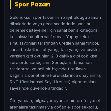
Spor Pazarı
Geleneksel spor takviminin zayıf olduğu zaman
dilimlerinde veya gece saatlerinde şansını
denemek isteyenler için sanal bahis kategorisi
kesintisiz bir alternatif sunar. Yapay zeka
simülasyonları tarafından üretilen sanal futbol,
sanal basketbol, at yarışı, tazı yarışı ve bisiklet
yarışları gibi oyunlar, 2-3 dakika gibi çok kısa
sürelerde sonuçlanır. Sonuçların tamamen
rastlantısal ve adil bir biçimde üretilmesi,
bağımsız denetleme kuruluşlarınca onaylanmış
RNG (Rastlantısal Sayı Üreticisi) algoritmaları
sayesinde güvence altındadır.
Öte yandan, bilgisayar oyunlarının profesyonel
arenalara taşınmasıyla doğan e-spor sektörü,