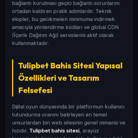
bağlantı kurulması geçici bağlantı sorunlarını
ortadan kaldıran pratik adımlardır. Teknik
ekipler, bu gecikmeleri minimuma indirmek
amacıyla yönlendirme kodları ve global CDN
(İçerik Dağıtım Ağı) servislerini aktif olarak
kullanmaktadır.
Tulipbet Bahis Sitesi Yapısal
Özellikleri ve Tasarım
Felsefesi
Dijital oyun dünyasında bir platformun kullanıcı
tutundurma oranını belirleyen en temel
unsurlardan biri web sitesinin genel mimarisi ve
hızıdır.
Tulipbet bahis sitesi
, arayüz