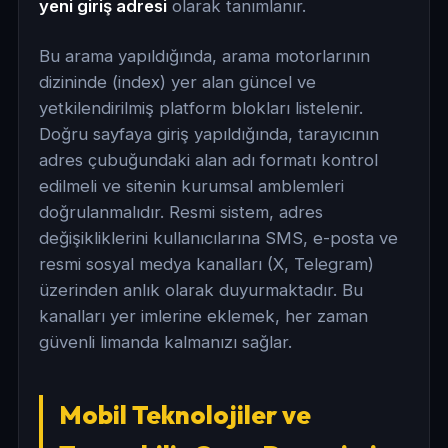
yeni giriş adresi
olarak tanımlanır.
Bu arama yapıldığında, arama motorlarının
dizininde (index) yer alan güncel ve
yetkilendirilmiş platform blokları listelenir.
Doğru sayfaya giriş yapıldığında, tarayıcının
adres çubuğundaki alan adı formatı kontrol
edilmeli ve sitenin kurumsal amblemleri
doğrulanmalıdır. Resmi sistem, adres
değişikliklerini kullanıcılarına SMS, e-posta ve
resmi sosyal medya kanalları (X, Telegram)
üzerinden anlık olarak duyurmaktadır. Bu
kanalları yer imlerine eklemek, her zaman
güvenli limanda kalmanızı sağlar.
Mobil Teknolojiler ve