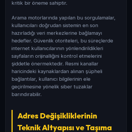
kritik bir öneme sahiptir.
Arama motorlarında yapılan bu sorgulamalar,
kullanıcıları doğrudan sistemin en son
hazırladığı veri merkezlerine bağlamayı
hedefler. Güvenlik otoriteleri, bu süreçlerde
internet kullanıcılarının yönlendirildikleri
sayfaların orijinalliğini kontrol etmelerini
şiddetle önermektedir. Resmi kanallar
haricindeki kaynaklardan alınan şüpheli
bağlantılar, kullanıcı bilgilerinin ele
geçirilmesine yönelik siber tuzaklar
barındırabilir.
Adres Değişikliklerinin
Teknik Altyapısı ve Taşıma