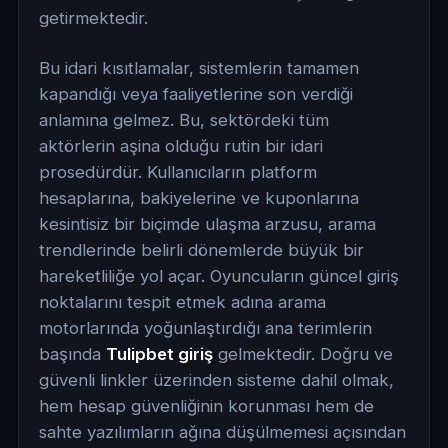
getirmektedir.
Bu idari kısıtlamalar, sistemlerin tamamen
kapandığı veya faaliyetlerine son verdiği
anlamına gelmez. Bu, sektördeki tüm
aktörlerin aşina olduğu rutin bir idari
prosedürdür. Kullanıcıların platform
hesaplarına, bakiyelerine ve kuponlarına
kesintisiz bir biçimde ulaşma arzusu, arama
trendlerinde belirli dönemlerde büyük bir
hareketliliğe yol açar. Oyuncuların güncel giriş
noktalarını tespit etmek adına arama
motorlarında yoğunlaştırdığı ana terimlerin
başında
Tulipbet giriş
gelmektedir. Doğru ve
güvenli linkler üzerinden sisteme dahil olmak,
hem hesap güvenliğinin korunması hem de
sahte yazılımların ağına düşülmemesi açısından