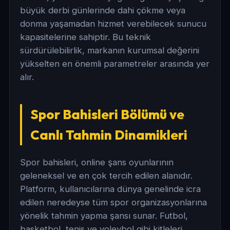
büyük derbi günlerinde dahi çökme veya
donma yaşamadan hizmet verebilecek sunucu
kapasitelerine sahiptir. Bu teknik
sürdürülebilirlik, markanın kurumsal değerini
yükselten en önemli parametreler arasında yer
alır.
Spor Bahisleri Bölümü ve
Canlı Tahmin Dinamikleri
Spor bahisleri, online şans oyunlarının
geleneksel ve en çok tercih edilen alanıdır.
Platform, kullanıcılarına dünya genelinde icra
edilen neredeyse tüm spor organizasyonlarına
yönelik tahmin yapma şansı sunar. Futbol,
basketbol, tenis ve voleybol gibi kitleleri