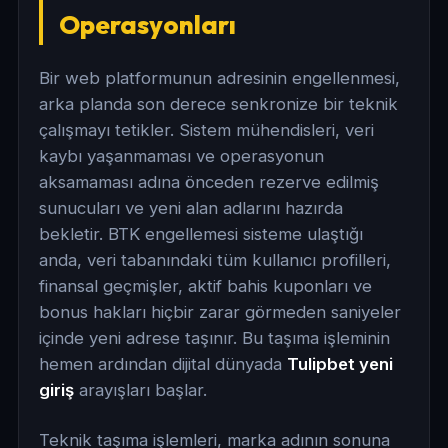
Operasyonları
Bir web platformunun adresinin engellenmesi,
arka planda son derece senkronize bir teknik
çalışmayı tetikler. Sistem mühendisleri, veri
kaybı yaşanmaması ve operasyonun
aksamaması adına önceden rezerve edilmiş
sunucuları ve yeni alan adlarını hazırda
bekletir. BTK engellemesi sisteme ulaştığı
anda, veri tabanındaki tüm kullanıcı profilleri,
finansal geçmişler, aktif bahis kuponları ve
bonus hakları hiçbir zarar görmeden saniyeler
içinde yeni adrese taşınır. Bu taşıma işleminin
hemen ardından dijital dünyada
Tulipbet yeni
giriş
arayışları başlar.
Teknik taşıma işlemleri, marka adının sonuna