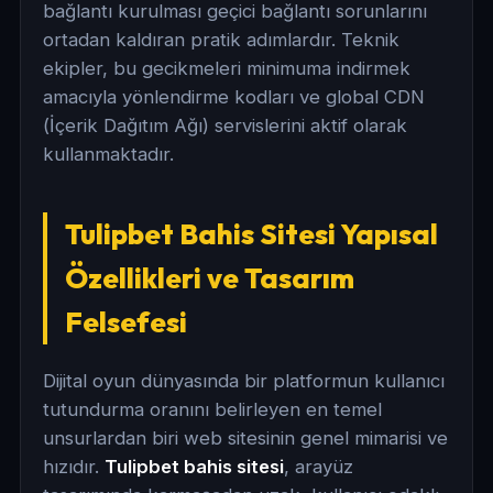
bağlantı kurulması geçici bağlantı sorunlarını
ortadan kaldıran pratik adımlardır. Teknik
ekipler, bu gecikmeleri minimuma indirmek
amacıyla yönlendirme kodları ve global CDN
(İçerik Dağıtım Ağı) servislerini aktif olarak
kullanmaktadır.
Tulipbet Bahis Sitesi Yapısal
Özellikleri ve Tasarım
Felsefesi
Dijital oyun dünyasında bir platformun kullanıcı
tutundurma oranını belirleyen en temel
unsurlardan biri web sitesinin genel mimarisi ve
hızıdır.
Tulipbet bahis sitesi
, arayüz