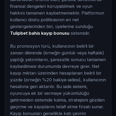
finansal dengeleri koruyabilmek ve oyun
hakkını tamamen kaybetmemektir. Platformun
kullanıcı dostu politikasının en net
göstergelerinden biri, üyelerine sunduğu
Tulipbet bahis kayıp bonusu
sistemidir.
Bu promosyon türü, kullanıcının belirli bir
zaman diliminde (örneğin günlük veya haftalık)
yaptığı yatırımların, şanssızlık sonucu tamamen
kaybedilmesi durumunda devreye girer. Net
kayıp miktarı üzerinden hesaplanan belirli bir
yüzde (örneğin %20 bakiye iadesi), kullanıcının
hesabına geri aktarılır. Bu iade sistemi,
oyuncuya ek bir sermaye yükümlülüğü
getirmeden sistemde kalma, stratejisini gözden
geçirme ve kayıplarını telafi etme fırsatı sunar.
Kayıp bonusları genellikle katı çevrim