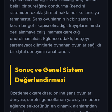
belirli bir süreliğine dondurma (kendini
sistemden uzaklaştırma) hakkı her kullanıcıya
tanınmıştır. Şans oyunlarının hiçbir zaman
kesin bir gelir kapısı olmadığı, kayıpların hırsla
geri alınmaya çalışılmaması gerektiği
unutulmamalıdır. Eğlence odaklı, bütçeyi
sarsmayacak limitlerle oynanan oyunlar sağlıklı
bir dijital deneyimin anahtarıdır.
Sonuç ve Genel Sistem
Değerlendirmesi
Özetlemek gerekirse; online şans oyunları
dünyası, sürekli güncellenen yapısıyla modern
eğlence sektörünün en dinamik alanlarından