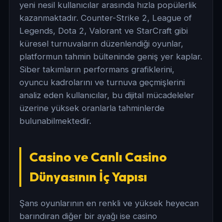
yeni nesil kullanıcılar arasında hızla popülerlik
kazanmaktadır. Counter-Strike 2, League of
Legends, Dota 2, Valorant ve StarCraft gibi
küresel turnuvaların düzenlendiği oyunlar,
platformun tahmin bülteninde geniş yer kaplar.
Siber takımların performans grafiklerini,
oyuncu kadrolarını ve turnuva geçmişlerini
analiz eden kullanıcılar, bu dijital mücadeleler
üzerine yüksek oranlarla tahminlerde
bulunabilmektedir.
Casino ve Canlı Casino
Dünyasının İç Yapısı
Şans oyunlarının en renkli ve yüksek heyecan
barındıran diğer bir ayağı ise casino