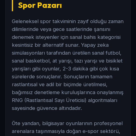
Spor Pazarı
Geleneksel spor takviminin zayıf olduğu zaman
dilimlerinde veya gece saatlerinde şansını
denemek isteyenler için sanal bahis kategorisi
kesintisiz bir alternatif sunar. Yapay zeka
simülasyonları tarafından üretilen sanal futbol,
sanal basketbol, at yarışı, tazı yarışı ve bisiklet
yarışları gibi oyunlar, 2-3 dakika gibi çok kısa
sürelerde sonuçlanır. Sonuçların tamamen
rastlantısal ve adil bir biçimde üretilmesi,
bağımsız denetleme kuruluşlarınca onaylanmış
RNG (Rastlantısal Sayı Üreticisi) algoritmaları
sayesinde güvence altındadır.
Öte yandan, bilgisayar oyunlarının profesyonel
arenalara taşınmasıyla doğan e-spor sektörü,