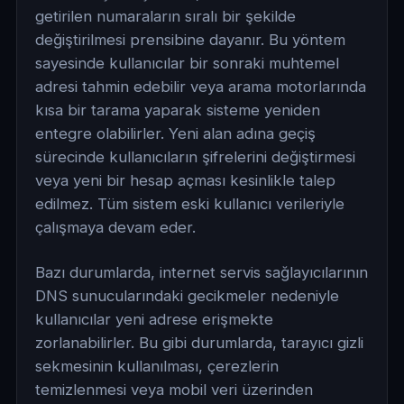
getirilen numaraların sıralı bir şekilde
değiştirilmesi prensibine dayanır. Bu yöntem
sayesinde kullanıcılar bir sonraki muhtemel
adresi tahmin edebilir veya arama motorlarında
kısa bir tarama yaparak sisteme yeniden
entegre olabilirler. Yeni alan adına geçiş
sürecinde kullanıcıların şifrelerini değiştirmesi
veya yeni bir hesap açması kesinlikle talep
edilmez. Tüm sistem eski kullanıcı verileriyle
çalışmaya devam eder.
Bazı durumlarda, internet servis sağlayıcılarının
DNS sunucularındaki gecikmeler nedeniyle
kullanıcılar yeni adrese erişmekte
zorlanabilirler. Bu gibi durumlarda, tarayıcı gizli
sekmesinin kullanılması, çerezlerin
temizlenmesi veya mobil veri üzerinden