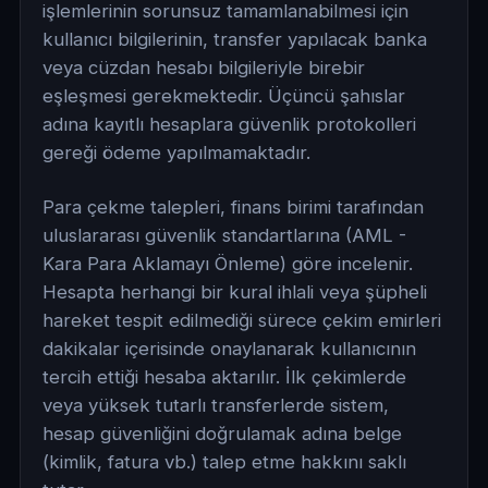
işlemlerinin sorunsuz tamamlanabilmesi için
kullanıcı bilgilerinin, transfer yapılacak banka
veya cüzdan hesabı bilgileriyle birebir
eşleşmesi gerekmektedir. Üçüncü şahıslar
adına kayıtlı hesaplara güvenlik protokolleri
gereği ödeme yapılmamaktadır.
Para çekme talepleri, finans birimi tarafından
uluslararası güvenlik standartlarına (AML -
Kara Para Aklamayı Önleme) göre incelenir.
Hesapta herhangi bir kural ihlali veya şüpheli
hareket tespit edilmediği sürece çekim emirleri
dakikalar içerisinde onaylanarak kullanıcının
tercih ettiği hesaba aktarılır. İlk çekimlerde
veya yüksek tutarlı transferlerde sistem,
hesap güvenliğini doğrulamak adına belge
(kimlik, fatura vb.) talep etme hakkını saklı