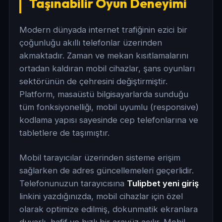
Taşınabilir Oyun Deneyimi
Modern dünyada internet trafiğinin ezici bir
çoğunluğu akıllı telefonlar üzerinden
akmaktadır. Zaman ve mekan kısıtlamalarını
ortadan kaldıran mobil cihazlar, şans oyunları
sektörünün de çehresini değiştirmiştir.
Platform, masaüstü bilgisayarlarda sunduğu
tüm fonksiyonelliği, mobil uyumlu (responsive)
kodlama yapısı sayesinde cep telefonlarına ve
tabletlere de taşımıştır.
Mobil tarayıcılar üzerinden sisteme erişim
sağlarken de adres güncellemeleri geçerlidir.
Telefonunuzun tarayıcısına
Tulipbet yeni giriş
linkini yazdığınızda, mobil cihazlar için özel
olarak optimize edilmiş, dokunmatik ekranlara