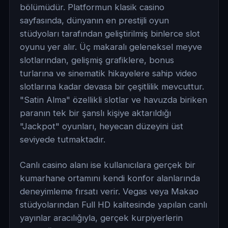
bölümüdür. Platformun klasik casino
sayfasında, dünyanın en prestijli oyun
stüdyoları tarafından geliştirilmiş binlerce slot
oyunu yer alır. Üç makaralı geleneksel meyve
slotlarından, gelişmiş grafiklere, bonus
turlarına ve sinematik hikayelere sahip video
slotlarına kadar devasa bir çeşitlilik mevcuttur.
"Satin Alma" özellikli slotlar ve havuzda biriken
paranın tek bir şanslı kişiye aktarıldığı
"Jackpot" oyunları, heyecan düzeyini üst
seviyede tutmaktadır.
Canlı casino alanı ise kullanıcılara gerçek bir
kumarhane ortamını kendi konfor alanlarında
deneyimleme fırsatı verir. Vegas veya Makao
stüdyolarından Full HD kalitesinde yapılan canlı
yayınlar aracılığıyla, gerçek kurpiyerlerin