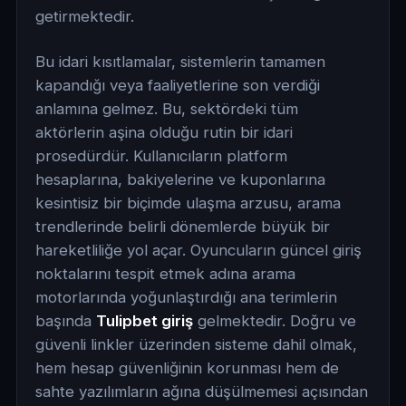
getirmektedir.
Bu idari kısıtlamalar, sistemlerin tamamen
kapandığı veya faaliyetlerine son verdiği
anlamına gelmez. Bu, sektördeki tüm
aktörlerin aşina olduğu rutin bir idari
prosedürdür. Kullanıcıların platform
hesaplarına, bakiyelerine ve kuponlarına
kesintisiz bir biçimde ulaşma arzusu, arama
trendlerinde belirli dönemlerde büyük bir
hareketliliğe yol açar. Oyuncuların güncel giriş
noktalarını tespit etmek adına arama
motorlarında yoğunlaştırdığı ana terimlerin
başında
Tulipbet giriş
gelmektedir. Doğru ve
güvenli linkler üzerinden sisteme dahil olmak,
hem hesap güvenliğinin korunması hem de
sahte yazılımların ağına düşülmemesi açısından