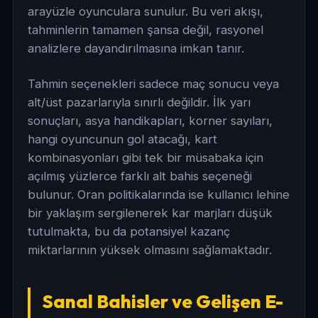
arayüzle oyunculara sunulur. Bu veri akışı,
tahminlerin tamamen şansa değil, rasyonel
analizlere dayandırılmasına imkan tanır.
Tahmin seçenekleri sadece maç sonucu veya
alt/üst pazarlarıyla sınırlı değildir. İlk yarı
sonuçları, asya handikapları, korner sayıları,
hangi oyuncunun gol atacağı, kart
kombinasyonları gibi tek bir müsabaka için
açılmış yüzlerce farklı alt bahis seçeneği
bulunur. Oran politikalarında ise kullanıcı lehine
bir yaklaşım sergilenerek kar marjları düşük
tutulmakta, bu da potansiyel kazanç
miktarlarının yüksek olmasını sağlamaktadır.
Sanal Bahisler ve Gelişen E-