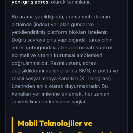
yeni giriş adresi
olarak tanımlanır.
Bu arama yapıldığında, arama motorlarının
dizininde (index) yer alan güncel ve
yetkilendirilmiş platform blokları listelenir.
Doğru sayfaya giriş yapıldığında, tarayıcının
adres çubuğundaki alan adı formatı kontrol
edilmeli ve sitenin kurumsal amblemleri
doğrulanmalıdır. Resmi sistem, adres
değişikliklerini kullanıcılarına SMS, e-posta ve
resmi sosyal medya kanalları (X, Telegram)
üzerinden anlık olarak duyurmaktadır. Bu
kanalları yer imlerine eklemek, her zaman
güvenli limanda kalmanızı sağlar.
Mobil Teknolojiler ve