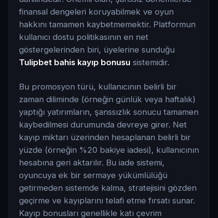
finansal dengeleri koruyabilmek ve oyun
hakkını tamamen kaybetmemektir. Platformun
kullanıcı dostu politikasının en net
göstergelerinden biri, üyelerine sunduğu
Tulipbet bahis kayıp bonusu
sistemidir.
Bu promosyon türü, kullanıcının belirli bir
zaman diliminde (örneğin günlük veya haftalık)
yaptığı yatırımların, şanssızlık sonucu tamamen
kaybedilmesi durumunda devreye girer. Net
kayıp miktarı üzerinden hesaplanan belirli bir
yüzde (örneğin %20 bakiye iadesi), kullanıcının
hesabına geri aktarılır. Bu iade sistemi,
oyuncuya ek bir sermaye yükümlülüğü
getirmeden sistemde kalma, stratejisini gözden
geçirme ve kayıplarını telafi etme fırsatı sunar.
Kayıp bonusları genellikle katı çevrim