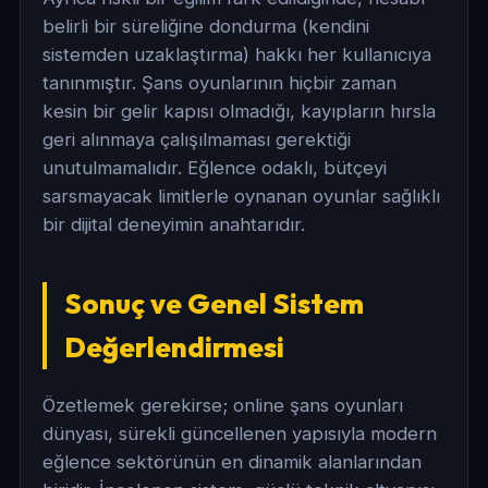
belirli bir süreliğine dondurma (kendini
sistemden uzaklaştırma) hakkı her kullanıcıya
tanınmıştır. Şans oyunlarının hiçbir zaman
kesin bir gelir kapısı olmadığı, kayıpların hırsla
geri alınmaya çalışılmaması gerektiği
unutulmamalıdır. Eğlence odaklı, bütçeyi
sarsmayacak limitlerle oynanan oyunlar sağlıklı
bir dijital deneyimin anahtarıdır.
Sonuç ve Genel Sistem
Değerlendirmesi
Özetlemek gerekirse; online şans oyunları
dünyası, sürekli güncellenen yapısıyla modern
eğlence sektörünün en dinamik alanlarından