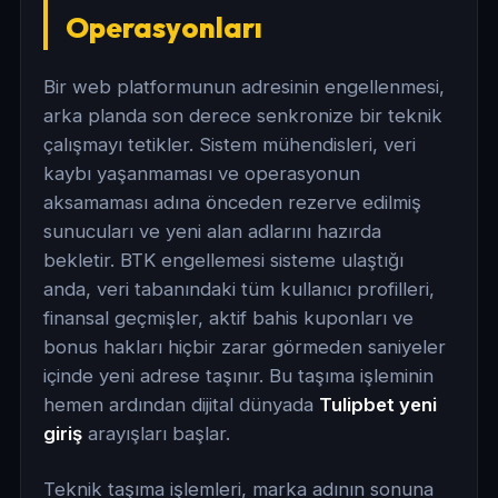
Operasyonları
Bir web platformunun adresinin engellenmesi,
arka planda son derece senkronize bir teknik
çalışmayı tetikler. Sistem mühendisleri, veri
kaybı yaşanmaması ve operasyonun
aksamaması adına önceden rezerve edilmiş
sunucuları ve yeni alan adlarını hazırda
bekletir. BTK engellemesi sisteme ulaştığı
anda, veri tabanındaki tüm kullanıcı profilleri,
finansal geçmişler, aktif bahis kuponları ve
bonus hakları hiçbir zarar görmeden saniyeler
içinde yeni adrese taşınır. Bu taşıma işleminin
hemen ardından dijital dünyada
Tulipbet yeni
giriş
arayışları başlar.
Teknik taşıma işlemleri, marka adının sonuna