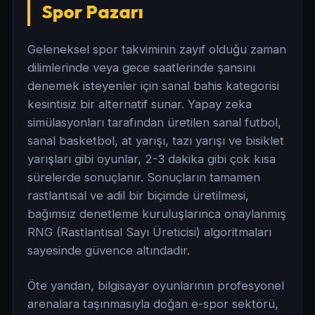
Spor Pazarı
Geleneksel spor takviminin zayıf olduğu zaman
dilimlerinde veya gece saatlerinde şansını
denemek isteyenler için sanal bahis kategorisi
kesintisiz bir alternatif sunar. Yapay zeka
simülasyonları tarafından üretilen sanal futbol,
sanal basketbol, at yarışı, tazı yarışı ve bisiklet
yarışları gibi oyunlar, 2-3 dakika gibi çok kısa
sürelerde sonuçlanır. Sonuçların tamamen
rastlantısal ve adil bir biçimde üretilmesi,
bağımsız denetleme kuruluşlarınca onaylanmış
RNG (Rastlantısal Sayı Üreticisi) algoritmaları
sayesinde güvence altındadır.
Öte yandan, bilgisayar oyunlarının profesyonel
arenalara taşınmasıyla doğan e-spor sektörü,