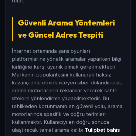
tutar.
Güvenli Arama Yöntemleri
ve Güncel Adres Tespiti
İnternet ortamında şans oyunları
platformlarına yönelik aramalar yaparken bilgi
kirliliğine karşı uyanık olmak gerekmektedir.
Markanın popülaritesini kullanarak haksız
kazanç elde etmek isteyen siber dolandırıcılar,
arama motorlarında reklamlar vererek sahte
sitelere yönlendirme yapabilmektedir. Bu
tehlikeden korunmanın en güvenli yolu, arama
motorlarında spesifik ve doğru terimleri
kullanmaktır. Kullanıcıyı en doğru sonuca
ulaştıracak temel arama kalıbı
Tulipbet bahis