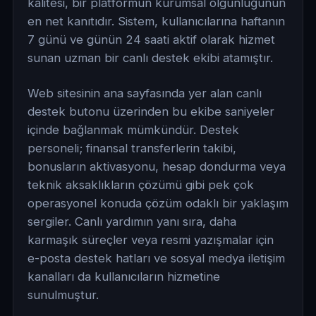
kalitesi, bir platformun kurumsal olgunluğunun
en net kanıtıdır. Sistem, kullanıcılarına haftanın
7 günü ve günün 24 saati aktif olarak hizmet
sunan uzman bir canlı destek ekibi atamıştır.
Web sitesinin ana sayfasında yer alan canlı
destek butonu üzerinden bu ekibe saniyeler
içinde bağlanmak mümkündür. Destek
personeli; finansal transferlerin takibi,
bonusların aktivasyonu, hesap dondurma veya
teknik aksaklıkların çözümü gibi pek çok
operasyonel konuda çözüm odaklı bir yaklaşım
sergiler. Canlı yardımın yanı sıra, daha
karmaşık süreçler veya resmi yazışmalar için
e-posta destek hatları ve sosyal medya iletişim
kanalları da kullanıcıların hizmetine
sunulmuştur.