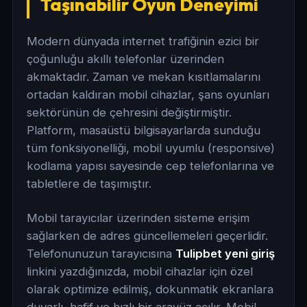
Taşınabilir Oyun Deneyimi
Modern dünyada internet trafiğinin ezici bir
çoğunluğu akıllı telefonlar üzerinden
akmaktadır. Zaman ve mekan kısıtlamalarını
ortadan kaldıran mobil cihazlar, şans oyunları
sektörünün de çehresini değiştirmiştir.
Platform, masaüstü bilgisayarlarda sunduğu
tüm fonksiyonelliği, mobil uyumlu (responsive)
kodlama yapısı sayesinde cep telefonlarına ve
tabletlere de taşımıştır.
Mobil tarayıcılar üzerinden sisteme erişim
sağlarken de adres güncellemeleri geçerlidir.
Telefonunuzun tarayıcısına
Tulipbet yeni giriş
linkini yazdığınızda, mobil cihazlar için özel
olarak optimize edilmiş, dokunmatik ekranlara