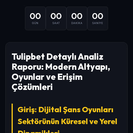
00
00
00
00
GÜN
SAAT
DAKİKA
SANİYE
Tulipbet Detaylı Analiz
Raporu: Modern Altyapı,
Oyunlar ve Erişim
Çözümleri
Giriş: Dijital Şans Oyunları
Sektörünün Küresel ve Yerel