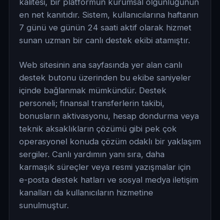
kalitesi, bir platformun kurumsal olgunluğunun
en net kanıtıdır. Sistem, kullanıcılarına haftanın
7 günü ve günün 24 saati aktif olarak hizmet
sunan uzman bir canlı destek ekibi atamıştır.
Web sitesinin ana sayfasında yer alan canlı
destek butonu üzerinden bu ekibe saniyeler
içinde bağlanmak mümkündür. Destek
personeli; finansal transferlerin takibi,
bonusların aktivasyonu, hesap dondurma veya
teknik aksaklıkların çözümü gibi pek çok
operasyonel konuda çözüm odaklı bir yaklaşım
sergiler. Canlı yardımın yanı sıra, daha
karmaşık süreçler veya resmi yazışmalar için
e-posta destek hatları ve sosyal medya iletişim
kanalları da kullanıcıların hizmetine
sunulmuştur.