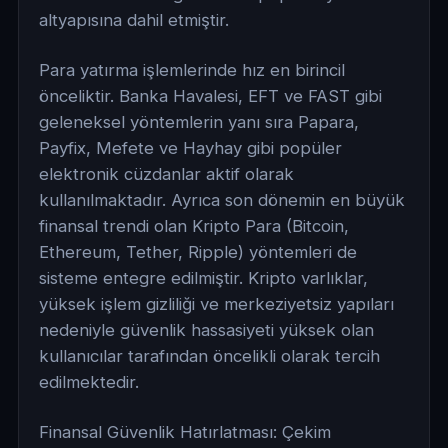
altyapısına dahil etmiştir.
Para yatırma işlemlerinde hız en birincil
önceliktir. Banka Havalesi, EFT ve FAST gibi
geleneksel yöntemlerin yanı sıra Papara,
Payfix, Mefete ve Hayhay gibi popüler
elektronik cüzdanlar aktif olarak
kullanılmaktadır. Ayrıca son dönemin en büyük
finansal trendi olan Kripto Para (Bitcoin,
Ethereum, Tether, Ripple) yöntemleri de
sisteme entegre edilmiştir. Kripto varlıklar,
yüksek işlem gizliliği ve merkeziyetsiz yapıları
nedeniyle güvenlik hassasiyeti yüksek olan
kullanıcılar tarafından öncelikli olarak tercih
edilmektedir.
Finansal Güvenlik Hatırlatması: Çekim