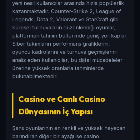
yeni nesil kullanıcılar arasında hızla popülerlik
kazanmaktadır. Counter-Strike 2, League of
Legends, Dota 2, Valorant ve StarCraft gibi
küresel turnuvaların düzenlendiği oyunlar,
platformun tahmin bülteninde geniş yer kaplar.
Siber takımların performans grafiklerini,
oyuncu kadrolarını ve turnuva geçmişlerini
analiz eden kullanıcılar, bu dijital mücadeleler
üzerine yüksek oranlarla tahminlerde
bulunabilmektedir.
Casino ve Canlı Casino
Dünyasının İç Yapısı
Şans oyunlarının en renkli ve yüksek heyecan
barındıran diğer bir ayağı ise casino