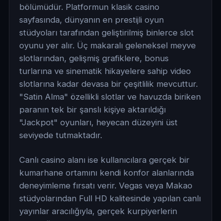
bölümüdür. Platformun klasik casino
sayfasında, dünyanın en prestijli oyun
stüdyoları tarafından geliştirilmiş binlerce slot
oyunu yer alır. Üç makaralı geleneksel meyve
slotlarından, gelişmiş grafiklere, bonus
turlarına ve sinematik hikayelere sahip video
slotlarına kadar devasa bir çeşitlilik mevcuttur.
"Satin Alma" özellikli slotlar ve havuzda biriken
paranın tek bir şanslı kişiye aktarıldığı
"Jackpot" oyunları, heyecan düzeyini üst
seviyede tutmaktadır.
Canlı casino alanı ise kullanıcılara gerçek bir
kumarhane ortamını kendi konfor alanlarında
deneyimleme fırsatı verir. Vegas veya Makao
stüdyolarından Full HD kalitesinde yapılan canlı
yayınlar aracılığıyla, gerçek kurpiyerlerin