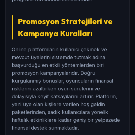
Promosyon Stratejileri ve
Kampanya Kuralları
Online platformların kullanıcı çekmek ve
mevcut üyelerini sistemde tutmak adına
başvurduğu en etkili yöntemlerden biri
promosyon kampanyalarıdır. Doğru
kurgulanmış bonuslar, oyuncuların finansal
risklerini azaltırken oyun sürelerini ve
dolayısıyla keyif katsayılarını artırır. Platform,
yeni üye olan kişilere verilen hoş geldin
paketlerinden, sadık kullanıcılara yönelik
haftalık etkinliklere kadar geniş bir yelpazede
finansal destek sunmaktadır.