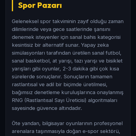
Spor Pazarı
Geleneksel spor takviminin zayıf olduğu zaman
dilimlerinde veya gece saatlerinde şansını
denemek isteyenler için sanal bahis kategorisi
kesintisiz bir alternatif sunar. Yapay zeka
simülasyonları tarafından üretilen sanal futbol,
sanal basketbol, at yarışı, tazı yarışı ve bisiklet
yarışları gibi oyunlar, 2-3 dakika gibi çok kısa
sürelerde sonuçlanır. Sonuçların tamamen
rastlantısal ve adil bir biçimde üretilmesi,
bağımsız denetleme kuruluşlarınca onaylanmış
RNG (Rastlantısal Sayı Üreticisi) algoritmaları
sayesinde güvence altındadır.
Öte yandan, bilgisayar oyunlarının profesyonel
arenalara taşınmasıyla doğan e-spor sektörü,