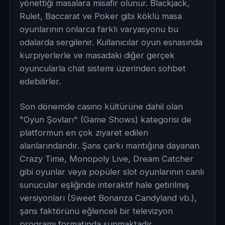
yönettiği masalara misafir olunur. Blackjack,
Rulet, Baccarat ve Poker gibi köklü masa
oyunlarının onlarca farklı varyasyonu bu
odalarda sergilenir. Kullanıcılar oyun esnasında
kurpiyerlerle ve masadaki diğer gerçek
oyuncularla chat sistemi üzerinden sohbet
edebilirler.
Son dönemde casino kültürüne dahil olan
"Oyun Şovları" (Game Shows) kategorisi de
platformun en çok ziyaret edilen
alanlarındandır. Şans çarkı mantığına dayanan
Crazy Time, Monopoly Live, Dream Catcher
gibi oyunlar veya popüler slot oyunlarının canlı
sunucular eşliğinde interaktif hale getirilmiş
versiyonları (Sweet Bonanza Candyland vb.),
şans faktörünü eğlenceli bir televizyon
programı formatında sunmaktadır.