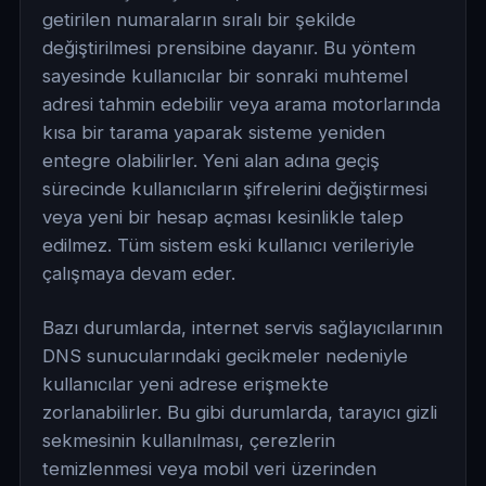
getirilen numaraların sıralı bir şekilde
değiştirilmesi prensibine dayanır. Bu yöntem
sayesinde kullanıcılar bir sonraki muhtemel
adresi tahmin edebilir veya arama motorlarında
kısa bir tarama yaparak sisteme yeniden
entegre olabilirler. Yeni alan adına geçiş
sürecinde kullanıcıların şifrelerini değiştirmesi
veya yeni bir hesap açması kesinlikle talep
edilmez. Tüm sistem eski kullanıcı verileriyle
çalışmaya devam eder.
Bazı durumlarda, internet servis sağlayıcılarının
DNS sunucularındaki gecikmeler nedeniyle
kullanıcılar yeni adrese erişmekte
zorlanabilirler. Bu gibi durumlarda, tarayıcı gizli
sekmesinin kullanılması, çerezlerin
temizlenmesi veya mobil veri üzerinden