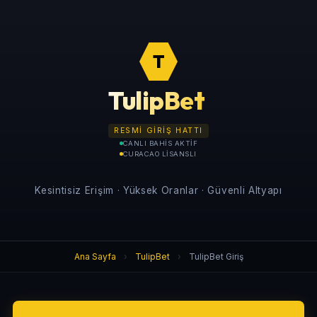
T
TulipBet
RESMI GIRIŞ HATTI
CANLI BAHIS AKTIF
CURACAO LISANSLI
Kesintisiz Erişim · Yüksek Oranlar · Güvenli Altyapı
Ana Sayfa
›
TulipBet
›
TulipBet Giriş