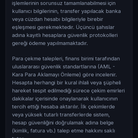
işlemlerinin sorunsuz tamamlanabilmesi için
kullanıcı bilgilerinin, transfer yapılacak banka
veya cüzdan hesabı bilgileriyle birebir
eşleşmesi gerekmektedir. Üçüncü şahıslar
adına kayıtlı hesaplara güvenlik protokolleri
gereği ödeme yapılmamaktadır.
Para çekme talepleri, finans birimi tarafından
uluslararası güvenlik standartlarına (AML -
Kara Para Aklamayı Önleme) göre incelenir.
Hesapta herhangi bir kural ihlali veya şüpheli
hareket tespit edilmediği sürece çekim emirleri
dakikalar içerisinde onaylanarak kullanıcının
tercih ettiği hesaba aktarılır. İlk çekimlerde
veya yüksek tutarlı transferlerde sistem,
hesap güvenliğini doğrulamak adına belge
(kimlik, fatura vb.) talep etme hakkını saklı