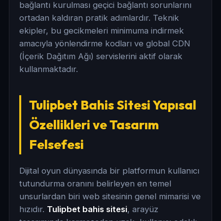
bağlantı kurulması geçici bağlantı sorunlarını
ortadan kaldıran pratik adımlardır. Teknik
ekipler, bu gecikmeleri minimuma indirmek
amacıyla yönlendirme kodları ve global CDN
(İçerik Dağıtım Ağı) servislerini aktif olarak
kullanmaktadır.
Tulipbet Bahis Sitesi Yapısal
Özellikleri ve Tasarım
Felsefesi
Dijital oyun dünyasında bir platformun kullanıcı
tutundurma oranını belirleyen en temel
unsurlardan biri web sitesinin genel mimarisi ve
hızıdır.
Tulipbet bahis sitesi
, arayüz