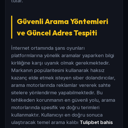
tutar.
Güvenli Arama Yöntemleri
ve Güncel Adres Tespiti
İnternet ortamında şans oyunları
platformlarına yönelik aramalar yaparken bilgi
kirliliğine karşı uyanık olmak gerekmektedir.
Markanın popülaritesini kullanarak haksız
kazanç elde etmek isteyen siber dolandırıcılar,
arama motorlarında reklamlar vererek sahte
sitelere yönlendirme yapabilmektedir. Bu
tehlikeden korunmanın en güvenli yolu, arama
motorlarında spesifik ve doğru terimleri
kullanmaktır. Kullanıcıyı en doğru sonuca
ulaştıracak temel arama kalıbı
Tulipbet bahis