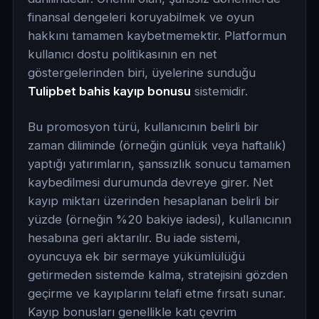
finansal dengeleri koruyabilmek ve oyun
hakkını tamamen kaybetmemektir. Platformun
kullanıcı dostu politikasının en net
göstergelerinden biri, üyelerine sunduğu
Tulipbet bahis kayıp bonusu
sistemidir.
Bu promosyon türü, kullanıcının belirli bir
zaman diliminde (örneğin günlük veya haftalık)
yaptığı yatırımların, şanssızlık sonucu tamamen
kaybedilmesi durumunda devreye girer. Net
kayıp miktarı üzerinden hesaplanan belirli bir
yüzde (örneğin %20 bakiye iadesi), kullanıcının
hesabına geri aktarılır. Bu iade sistemi,
oyuncuya ek bir sermaye yükümlülüğü
getirmeden sistemde kalma, stratejisini gözden
geçirme ve kayıplarını telafi etme fırsatı sunar.
Kayıp bonusları genellikle katı çevrim