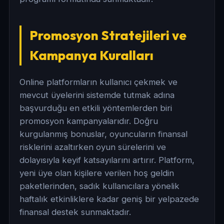
Promosyon Stratejileri ve
Kampanya Kuralları
Online platformların kullanıcı çekmek ve
mevcut üyelerini sistemde tutmak adına
başvurduğu en etkili yöntemlerden biri
promosyon kampanyalarıdır. Doğru
kurgulanmış bonuslar, oyuncuların finansal
risklerini azaltırken oyun sürelerini ve
dolayısıyla keyif katsayılarını artırır. Platform,
yeni üye olan kişilere verilen hoş geldin
paketlerinden, sadık kullanıcılara yönelik
haftalık etkinliklere kadar geniş bir yelpazede
finansal destek sunmaktadır.