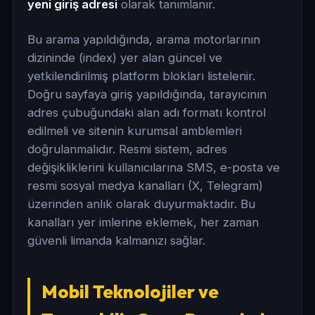
yeni giriş adresi
olarak tanımlanır.
Bu arama yapıldığında, arama motorlarının
dizininde (index) yer alan güncel ve
yetkilendirilmiş platform blokları listelenir.
Doğru sayfaya giriş yapıldığında, tarayıcının
adres çubuğundaki alan adı formatı kontrol
edilmeli ve sitenin kurumsal amblemleri
doğrulanmalıdır. Resmi sistem, adres
değişikliklerini kullanıcılarına SMS, e-posta ve
resmi sosyal medya kanalları (X, Telegram)
üzerinden anlık olarak duyurmaktadır. Bu
kanalları yer imlerine eklemek, her zaman
güvenli limanda kalmanızı sağlar.
Mobil Teknolojiler ve