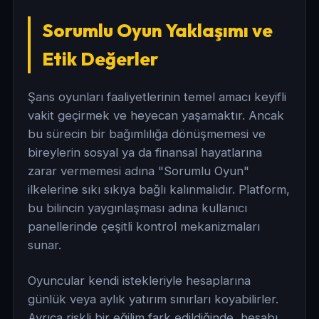
Sorumlu Oyun Yaklaşımı ve
Etik Değerler
Şans oyunları faaliyetlerinin temel amacı keyifli
vakit geçirmek ve heyecan yaşamaktır. Ancak
bu sürecin bir bağımlılığa dönüşmemesi ve
bireylerin sosyal ya da finansal hayatlarına
zarar vermemesi adına "Sorumlu Oyun"
ilkelerine sıkı sıkıya bağlı kalınmalıdır. Platform,
bu bilincin yaygınlaşması adına kullanıcı
panellerinde çeşitli kontrol mekanizmaları
sunar.
Oyuncular kendi istekleriyle hesaplarına
günlük veya aylık yatırım sınırları koyabilirler.
Ayrıca riskli bir eğilim fark edildiğinde, hesabı