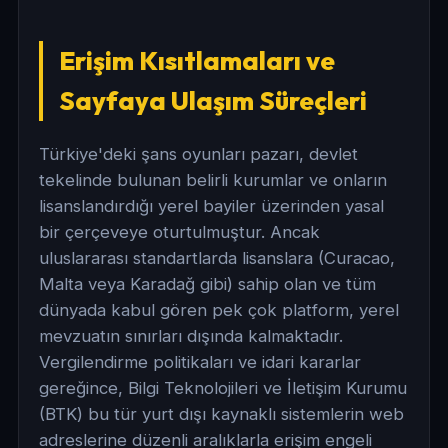
Erişim Kısıtlamaları ve
Sayfaya Ulaşım Süreçleri
Türkiye'deki şans oyunları pazarı, devlet
tekelinde bulunan belirli kurumlar ve onların
lisanslandırdığı yerel bayiler üzerinden yasal
bir çerçeveye oturtulmuştur. Ancak
uluslararası standartlarda lisanslara (Curacao,
Malta veya Karadağ gibi) sahip olan ve tüm
dünyada kabul gören pek çok platform, yerel
mevzuatın sınırları dışında kalmaktadır.
Vergilendirme politikaları ve idari kararlar
gereğince, Bilgi Teknolojileri ve İletişim Kurumu
(BTK) bu tür yurt dışı kaynaklı sistemlerin web
adreslerine düzenli aralıklarla erişim engeli