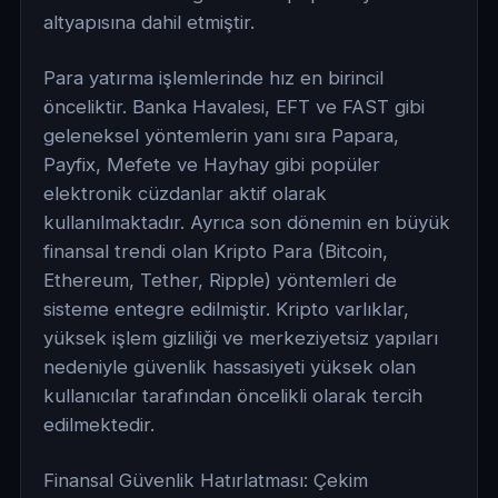
altyapısına dahil etmiştir.
Para yatırma işlemlerinde hız en birincil
önceliktir. Banka Havalesi, EFT ve FAST gibi
geleneksel yöntemlerin yanı sıra Papara,
Payfix, Mefete ve Hayhay gibi popüler
elektronik cüzdanlar aktif olarak
kullanılmaktadır. Ayrıca son dönemin en büyük
finansal trendi olan Kripto Para (Bitcoin,
Ethereum, Tether, Ripple) yöntemleri de
sisteme entegre edilmiştir. Kripto varlıklar,
yüksek işlem gizliliği ve merkeziyetsiz yapıları
nedeniyle güvenlik hassasiyeti yüksek olan
kullanıcılar tarafından öncelikli olarak tercih
edilmektedir.
Finansal Güvenlik Hatırlatması: Çekim