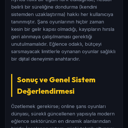
belirli bir süreliğine dondurma (kendini
sistemden uzaklaştırma) hakkı her kullanıcıya
tanınmıştır. Şans oyunlarının hiçbir zaman
kesin bir gelir kapısı olmadığı, kayıpların hırsla
geri alınmaya çalışılmaması gerektiği
unutulmamalıdır. Eğlence odaklı, bütçeyi
sarsmayacak limitlerle oynanan oyunlar sağlıklı
bir dijital deneyimin anahtarıdır.
Sonuç ve Genel Sistem
Değerlendirmesi
Özetlemek gerekirse; online şans oyunları
dünyası, sürekli güncellenen yapısıyla modern
eğlence sektörünün en dinamik alanlarından