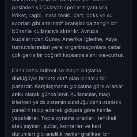
peşinden sürükleyen sporların yanı sıra;
kriket, ragbi, masa tenisi, dart, boks ve su
sporları gibi alternatif branşlar da zengin bir
bültenle kullanıcıya aktarılır. Avrupa
kupalarından Güney Amerika liglerine, Asya
turnuvalarından yerel organizasyonlara kadar
çok geniş bir coğrafi kapsama alanı mevcuttur.
Canlı bahis bülteni ise maçın başlama
düdüğüyle birlikte aktif olan dinamik bir
pazardır. Karşılaşmanın gidişatına göre oranlar
anlık olarak güncellenir. Kullanıcılar, maçı
izlerken ya da sistemin sunduğu canlı istatistik
panelini takip ederek gidişata göre hamle
yapabilirler. Topla oynama oranları, tehlikeli
atak sayıları, şutlar, kornerler ve kart
durumları gibi analitik veriler grafiksel bir