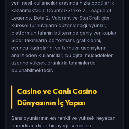
yeni nesil kullanıcılar arasında hızla popülerlik
kazanmaktadır. Counter-Strike 2, League of
Legends, Dota 2, Valorant ve StarCraft gibi
küresel turnuvaların düzenlendiği oyunlar,
platformun tahmin bülteninde geniş yer kaplar.
Siber takımların performans grafiklerini,
oyuncu kadrolarını ve turnuva geçmişlerini
analiz eden kullanıcılar, bu dijital mücadeleler
üzerine yüksek oranlarla tahminlerde
bulunabilmektedir.
Casino ve Canlı Casino
Dünyasının İç Yapısı
Şans oyunlarının en renkli ve yüksek heyecan
barındıran diğer bir ayağı ise casino