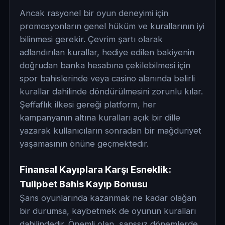
Ancak rasyonel bir oyun deneyimi için
promosyonların genel hüküm ve kurallarının iyi
bilinmesi gerekir. Çevrim şartı olarak
adlandırılan kurallar, hediye edilen bakiyenin
doğrudan banka hesabına çekilebilmesi için
spor bahislerinde veya casino alanında belirli
kurallar dahilinde döndürülmesini zorunlu kılar.
Şeffaflık ilkesi gereği platform, her
kampanyanın altına kuralları açık bir dille
yazarak kullanıcıların sonradan bir mağduriyet
yaşamasının önüne geçmektedir.
Finansal Kayıplara Karşı Esneklik:
Tulipbet Bahis Kayıp Bonusu
Şans oyunlarında kazanmak ne kadar olağan
bir durumsa, kaybetmek de oyunun kuralları
dahilindedir. Önemli olan, şanssız dönemlerde