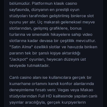
bölümüdür. Platformun klasik casino
sayfasında, dünyanın en prestijli oyun
stüdyoları tarafından geliştirilmiş binlerce slot
oyunu yer alır. Üç makaralı geleneksel meyve
slotlarından, gelişmiş grafiklere, bonus
turlarına ve sinematik hikayelere sahip video
slotlarına kadar devasa bir çeşitlilik mevcuttur.
"Satin Alma" özellikli slotlar ve havuzda biriken
paranın tek bir şanslı kişiye aktarıldığı
"Jackpot" oyunları, heyecan düzeyini üst
seviyede tutmaktadır.
Canlı casino alanı ise kullanıcılara gerçek bir
kumarhane ortamını kendi konfor alanlarında
deneyimleme fırsatı verir. Vegas veya Makao
stüdyolarından Full HD kalitesinde yapılan canlı
yayınlar aracılığıyla, gerçek kurpiyerlerin