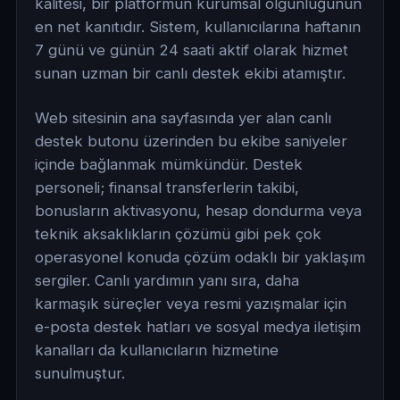
kalitesi, bir platformun kurumsal olgunluğunun
en net kanıtıdır. Sistem, kullanıcılarına haftanın
7 günü ve günün 24 saati aktif olarak hizmet
sunan uzman bir canlı destek ekibi atamıştır.
Web sitesinin ana sayfasında yer alan canlı
destek butonu üzerinden bu ekibe saniyeler
içinde bağlanmak mümkündür. Destek
personeli; finansal transferlerin takibi,
bonusların aktivasyonu, hesap dondurma veya
teknik aksaklıkların çözümü gibi pek çok
operasyonel konuda çözüm odaklı bir yaklaşım
sergiler. Canlı yardımın yanı sıra, daha
karmaşık süreçler veya resmi yazışmalar için
e-posta destek hatları ve sosyal medya iletişim
kanalları da kullanıcıların hizmetine
sunulmuştur.