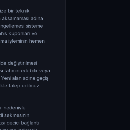
ze bir teknik
un aksamaması adına
engellemesi sisteme
bahis kuponları ve
şıma işleminin hemen
de değiştirilmesi
i tahmin edebilir veya
 Yeni alan adına geçiş
ikle talep edilmez.
er nedeniyle
zli sekmesinin
sı geçici bağlantı