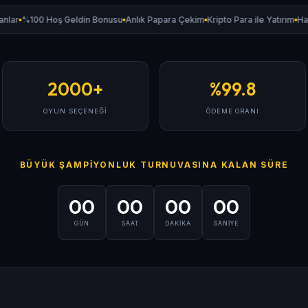
lar
%100 Hoş Geldin Bonusu
Anlık Papara Çekim
Kripto Para ile Yatırım
Haft
2000+
%99.8
OYUN SEÇENEĞI
ÖDEME ORANI
BÜYÜK ŞAMPIYONLUK TURNUVASINA KALAN SÜRE
00
00
00
00
GÜN
SAAT
DAKİKA
SANİYE