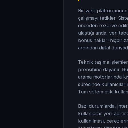
Bir web platformunun 
çalışmayı tetikler. S
önceden rezerve edilmi
ulaştığı anda, veri tab
bonus hakları hiçbir z
ardından dijital dünya
Teknik taşıma işlemleri
prensibine dayanır. Bu
arama motorlarında kıs
sürecinde kullanıcıları
Tüm sistem eski kullan
Bazı durumlarda, inter
kullanıcılar yeni adres
kullanılması, çerezler