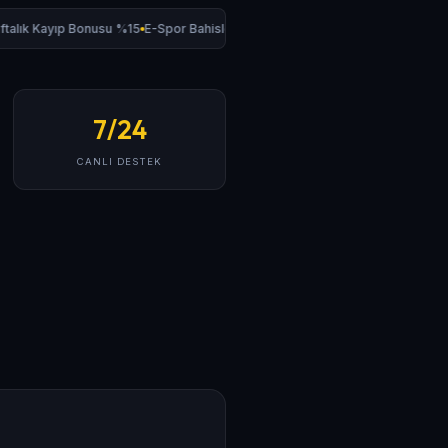
alık Kayıp Bonusu %15
E-Spor Bahisleri
7/24 Canlı Destek
Süper Lig Canlı B
7/24
CANLI DESTEK