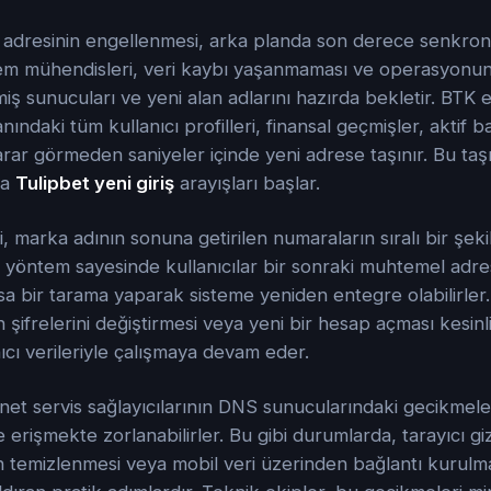
adresinin engellenmesi, arka planda son derece senkroni
istem mühendisleri, veri kaybı yaşanmaması ve operasyon
ş sunucuları ve yeni alan adlarını hazırda bekletir. BTK 
anındaki tüm kullanıcı profilleri, finansal geçmişler, aktif 
arar görmeden saniyeler içinde yeni adrese taşınır. Bu ta
da
Tulipbet yeni giriş
arayışları başlar.
, marka adının sonuna getirilen numaraların sıralı bir şekil
 yöntem sayesinde kullanıcılar bir sonraki muhtemel adres
a bir tarama yaparak sisteme yeniden entegre olabilirler.
n şifrelerini değiştirmesi veya yeni bir hesap açması kesinl
ıcı verileriyle çalışmaya devam eder.
net servis sağlayıcılarının DNS sunucularındaki gecikmel
e erişmekte zorlanabilirler. Bu gibi durumlarda, tarayıcı gi
in temizlenmesi veya mobil veri üzerinden bağlantı kurulma