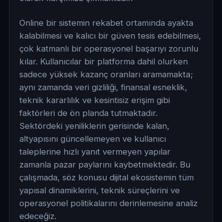
Online bir sistemin rekabet ortamında ayakta
kalabilmesi ve kalıcı bir güven tesis edebilmesi,
çok katmanlı bir operasyonel başarıyı zorunlu
kılar. Kullanıcılar bir platforma dahil olurken
sadece yüksek kazanç oranları aramamakta;
aynı zamanda veri gizliliği, finansal esneklik,
teknik kararlılık ve kesintisiz erişim gibi
faktörleri de ön planda tutmaktadır.
Sektördeki yeniliklerin gerisinde kalan,
altyapısını güncellemeyen ve kullanıcı
taleplerine hızlı yanıt vermeyen yapılar
zamanla pazar paylarını kaybetmektedir. Bu
çalışmada, söz konusu dijital ekosistemin tüm
yapısal dinamiklerini, teknik süreçlerini ve
operasyonel politikalarını derinlemesine analiz
edeceğiz.