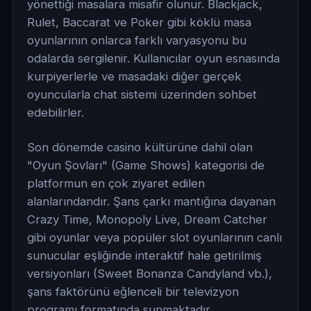
yönettiği masalara misafir olunur. Blackjack,
Rulet, Baccarat ve Poker gibi köklü masa
oyunlarının onlarca farklı varyasyonu bu
odalarda sergilenir. Kullanıcılar oyun esnasında
kurpiyerlerle ve masadaki diğer gerçek
oyuncularla chat sistemi üzerinden sohbet
edebilirler.
Son dönemde casino kültürüne dahil olan
"Oyun Şovları" (Game Shows) kategorisi de
platformun en çok ziyaret edilen
alanlarındandır. Şans çarkı mantığına dayanan
Crazy Time, Monopoly Live, Dream Catcher
gibi oyunlar veya popüler slot oyunlarının canlı
sunucular eşliğinde interaktif hale getirilmiş
versiyonları (Sweet Bonanza Candyland vb.),
şans faktörünü eğlenceli bir televizyon
programı formatında sunmaktadır.