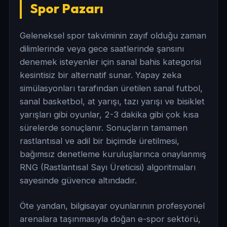
Spor Pazarı
Geleneksel spor takviminin zayıf olduğu zaman
dilimlerinde veya gece saatlerinde şansını
denemek isteyenler için sanal bahis kategorisi
kesintisiz bir alternatif sunar. Yapay zeka
simülasyonları tarafından üretilen sanal futbol,
sanal basketbol, at yarışı, tazı yarışı ve bisiklet
yarışları gibi oyunlar, 2-3 dakika gibi çok kısa
sürelerde sonuçlanır. Sonuçların tamamen
rastlantısal ve adil bir biçimde üretilmesi,
bağımsız denetleme kuruluşlarınca onaylanmış
RNG (Rastlantısal Sayı Üreticisi) algoritmaları
sayesinde güvence altındadır.
Öte yandan, bilgisayar oyunlarının profesyonel
arenalara taşınmasıyla doğan e-spor sektörü,