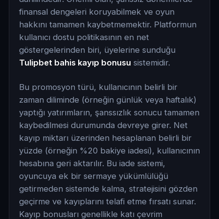
finansal dengeleri koruyabilmek ve oyun
hakkını tamamen kaybetmemektir. Platformun
kullanıcı dostu politikasının en net
göstergelerinden biri, üyelerine sunduğu
Tulipbet bahis kayıp bonusu
sistemidir.
Bu promosyon türü, kullanıcının belirli bir
zaman diliminde (örneğin günlük veya haftalık)
yaptığı yatırımların, şanssızlık sonucu tamamen
kaybedilmesi durumunda devreye girer. Net
kayıp miktarı üzerinden hesaplanan belirli bir
yüzde (örneğin %20 bakiye iadesi), kullanıcının
hesabına geri aktarılır. Bu iade sistemi,
oyuncuya ek bir sermaye yükümlülüğü
getirmeden sistemde kalma, stratejisini gözden
geçirme ve kayıplarını telafi etme fırsatı sunar.
Kayıp bonusları genellikle katı çevrim