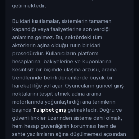
getirmektedir.
Bu idari kısıtlamalar, sistemlerin tamamen
kapandığı veya faaliyetlerine son verdiği
anlamına gelmez. Bu, sektördeki tüm
aktörlerin aşina olduğu rutin bir idari
prosedürdür. Kullanıcıların platform
hesaplarına, bakiyelerine ve kuponlarına
kesintisiz bir biçimde ulaşma arzusu, arama
trendlerinde belirli dönemlerde büyük bir
hareketliliğe yol açar. Oyuncuların güncel giriş
noktalarını tespit etmek adına arama
motorlarında yoğunlaştırdığı ana terimlerin
başında
Tulipbet giriş
gelmektedir. Doğru ve
güvenli linkler üzerinden sisteme dahil olmak,
hem hesap güvenliğinin korunması hem de
sahte yazılımların ağına düşülmemesi açısından