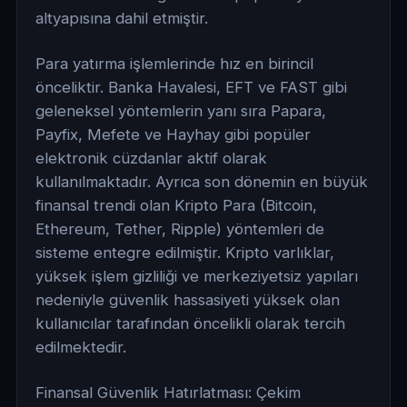
altyapısına dahil etmiştir.
Para yatırma işlemlerinde hız en birincil
önceliktir. Banka Havalesi, EFT ve FAST gibi
geleneksel yöntemlerin yanı sıra Papara,
Payfix, Mefete ve Hayhay gibi popüler
elektronik cüzdanlar aktif olarak
kullanılmaktadır. Ayrıca son dönemin en büyük
finansal trendi olan Kripto Para (Bitcoin,
Ethereum, Tether, Ripple) yöntemleri de
sisteme entegre edilmiştir. Kripto varlıklar,
yüksek işlem gizliliği ve merkeziyetsiz yapıları
nedeniyle güvenlik hassasiyeti yüksek olan
kullanıcılar tarafından öncelikli olarak tercih
edilmektedir.
Finansal Güvenlik Hatırlatması: Çekim