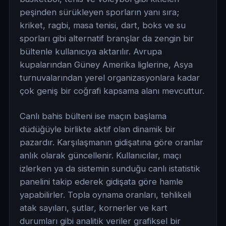
peşinden sürükleyen sporların yanı sıra;
kriket, ragbi, masa tenisi, dart, boks ve su
sporları gibi alternatif branşlar da zengin bir
bültenle kullanıcıya aktarılır. Avrupa
kupalarından Güney Amerika liglerine, Asya
turnuvalarından yerel organizasyonlara kadar
çok geniş bir coğrafi kapsama alanı mevcuttur.
Canlı bahis bülteni ise maçın başlama
düdüğüyle birlikte aktif olan dinamik bir
pazardır. Karşılaşmanın gidişatına göre oranlar
anlık olarak güncellenir. Kullanıcılar, maçı
izlerken ya da sistemin sunduğu canlı istatistik
panelini takip ederek gidişata göre hamle
yapabilirler. Topla oynama oranları, tehlikeli
atak sayıları, şutlar, kornerler ve kart
durumları gibi analitik veriler grafiksel bir