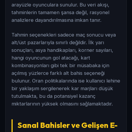
arayüzle oyunculara sunulur. Bu veri akışı,
tahminlerin tamamen şansa değil, rasyonel
analizlere dayandırılmasına imkan tanır.
Tahmin seçenekleri sadece maç sonucu veya
alt/üst pazarlarıyla sınırlı değildir. İlk yarı
sonuçları, asya handikapları, korner sayıları,
hangi oyuncunun gol atacağı, kart
kombinasyonları gibi tek bir müsabaka için
açılmış yüzlerce farklı alt bahis seçeneği
bulunur. Oran politikalarında ise kullanıcı lehine
bir yaklaşım sergilenerek kar marjları düşük
tutulmakta, bu da potansiyel kazanç
miktarlarının yüksek olmasını sağlamaktadır.
Sanal Bahisler ve Gelişen E-