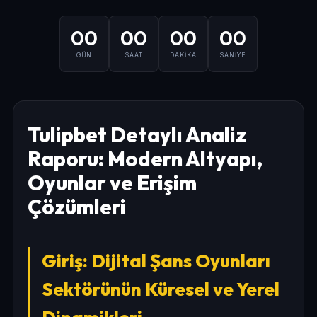
00
00
00
00
GÜN
SAAT
DAKİKA
SANİYE
Tulipbet Detaylı Analiz
Raporu: Modern Altyapı,
Oyunlar ve Erişim
Çözümleri
Giriş: Dijital Şans Oyunları
Sektörünün Küresel ve Yerel