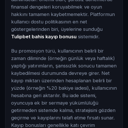
finansal dengeleri koruyabilmek ve oyun
hakkını tamamen kaybetmemektir. Platformun
kullanıcı dostu politikasının en net
göstergelerinden biri, üyelerine sunduğu
Tulipbet bahis kayıp bonusu
sistemidir.
Bu promosyon türü, kullanıcının belirli bir
zaman diliminde (örneğin günlük veya haftalık)
yaptığı yatırımların, şanssızlık sonucu tamamen
kaybedilmesi durumunda devreye girer. Net
kayıp miktarı üzerinden hesaplanan belirli bir
yüzde (örneğin %20 bakiye iadesi), kullanıcının
hesabına geri aktarılır. Bu iade sistemi,
oyuncuya ek bir sermaye yükümlülüğü
getirmeden sistemde kalma, stratejisini gözden
geçirme ve kayıplarını telafi etme fırsatı sunar.
Kayıp bonusları genellikle katı çevrim