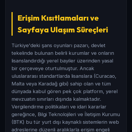
Erişim Kısıtlamaları ve
Sayfaya Ulaşım Süreçleri
Türkiye'deki şans oyunları pazarı, devlet
tekelinde bulunan belirli kurumlar ve onların
lisanslandırdığı yerel bayiler üzerinden yasal
bir çerçeveye oturtulmuştur. Ancak
uluslararası standartlarda lisanslara (Curacao,
Malta veya Karadağ gibi) sahip olan ve tüm
dünyada kabul gören pek çok platform, yerel
mevzuatın sınırları dışında kalmaktadır.
Vergilendirme politikaları ve idari kararlar
gereğince, Bilgi Teknolojileri ve İletişim Kurumu
(BTK) bu tür yurt dışı kaynaklı sistemlerin web
adreslerine düzenli aralıklarla erişim engeli