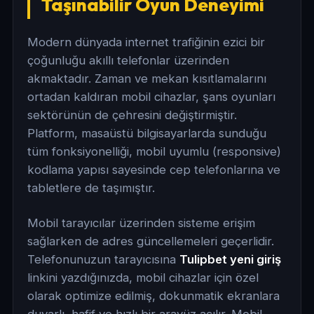
Taşınabilir Oyun Deneyimi
Modern dünyada internet trafiğinin ezici bir
çoğunluğu akıllı telefonlar üzerinden
akmaktadır. Zaman ve mekan kısıtlamalarını
ortadan kaldıran mobil cihazlar, şans oyunları
sektörünün de çehresini değiştirmiştir.
Platform, masaüstü bilgisayarlarda sunduğu
tüm fonksiyonelliği, mobil uyumlu (responsive)
kodlama yapısı sayesinde cep telefonlarına ve
tabletlere de taşımıştır.
Mobil tarayıcılar üzerinden sisteme erişim
sağlarken de adres güncellemeleri geçerlidir.
Telefonunuzun tarayıcısına
Tulipbet yeni giriş
linkini yazdığınızda, mobil cihazlar için özel
olarak optimize edilmiş, dokunmatik ekranlara