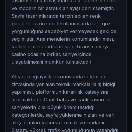
tasarımında karmaşadan uzak, kullanıcı odaklı
ve modern bir estetik anlayışı benimsemiştir.
Sayfa tasarımlarında tercih edilen renk
paletleri, uzun süreli kullanımlarda bile göz
yorgunluğuna sebebiyet vermeyecek şekilde
seçilmiştir. Ana menülerin konumlandırılması,
kullanıcıların aradıkları spor branşına veya
casino odasına birkaç saniye içinde
ulaşabilmesini mümkün kılmaktadır.
Altyapı sağlayıcıları konusunda sektörün
zirvesinde yer alan teknik markalarla iş birliği
yapılması, platformun kararlılık katsayısını
artırmaktadır. Canlı bahis ve canlı casino gibi
saniyelerin bile büyük önem taşıdığı
kategorilerde, sayfa yüklenme hızları ve veri
akış oranları kusursuz olmak zorundadır.
Sistem, yüksek trafik yoğunluğunun yaşandığı