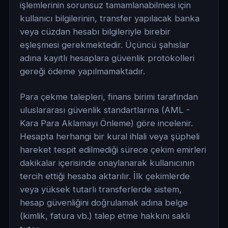
işlemlerinin sorunsuz tamamlanabilmesi için
kullanıcı bilgilerinin, transfer yapılacak banka
veya cüzdan hesabı bilgileriyle birebir
eşleşmesi gerekmektedir. Üçüncü şahıslar
adına kayıtlı hesaplara güvenlik protokolleri
gereği ödeme yapılmamaktadır.
Para çekme talepleri, finans birimi tarafından
uluslararası güvenlik standartlarına (AML -
Kara Para Aklamayı Önleme) göre incelenir.
Hesapta herhangi bir kural ihlali veya şüpheli
hareket tespit edilmediği sürece çekim emirleri
dakikalar içerisinde onaylanarak kullanıcının
tercih ettiği hesaba aktarılır. İlk çekimlerde
veya yüksek tutarlı transferlerde sistem,
hesap güvenliğini doğrulamak adına belge
(kimlik, fatura vb.) talep etme hakkını saklı