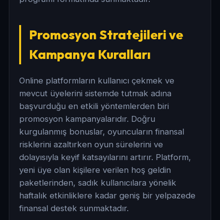
Promosyon Stratejileri ve
Kampanya Kuralları
Online platformların kullanıcı çekmek ve
mevcut üyelerini sistemde tutmak adına
başvurduğu en etkili yöntemlerden biri
promosyon kampanyalarıdır. Doğru
kurgulanmış bonuslar, oyuncuların finansal
risklerini azaltırken oyun sürelerini ve
dolayısıyla keyif katsayılarını artırır. Platform,
yeni üye olan kişilere verilen hoş geldin
paketlerinden, sadık kullanıcılara yönelik
haftalık etkinliklere kadar geniş bir yelpazede
finansal destek sunmaktadır.