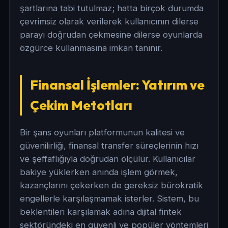
şartlarına tabi tutulmaz; hatta birçok durumda
çevrimsiz olarak verilerek kullanıcının dilerse
parayı doğrudan çekmesine dilerse oyunlarda
özgürce kullanmasına imkan tanınır.
Finansal İşlemler: Yatırım ve
Çekim Metotları
Bir şans oyunları platformunun kalitesi ve
güvenilirliği, finansal transfer süreçlerinin hızı
ve şeffaflığıyla doğrudan ölçülür. Kullanıcılar
bakiye yüklerken anında işlem görmek,
kazançlarını çekerken de gereksiz bürokratik
engellerle karşılaşmamak isterler. Sistem, bu
beklentileri karşılamak adına dijital fintek
sektöründeki en güvenli ve popüler yöntemleri