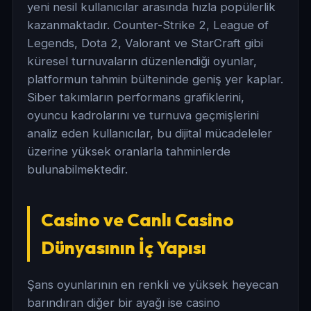
yeni nesil kullanıcılar arasında hızla popülerlik
kazanmaktadır. Counter-Strike 2, League of
Legends, Dota 2, Valorant ve StarCraft gibi
küresel turnuvaların düzenlendiği oyunlar,
platformun tahmin bülteninde geniş yer kaplar.
Siber takımların performans grafiklerini,
oyuncu kadrolarını ve turnuva geçmişlerini
analiz eden kullanıcılar, bu dijital mücadeleler
üzerine yüksek oranlarla tahminlerde
bulunabilmektedir.
Casino ve Canlı Casino
Dünyasının İç Yapısı
Şans oyunlarının en renkli ve yüksek heyecan
barındıran diğer bir ayağı ise casino