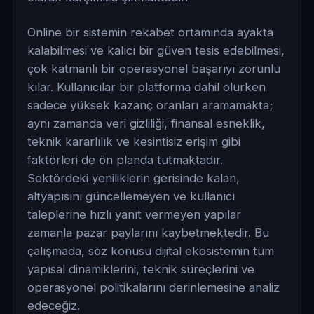
Online bir sistemin rekabet ortamında ayakta
kalabilmesi ve kalıcı bir güven tesis edebilmesi,
çok katmanlı bir operasyonel başarıyı zorunlu
kılar. Kullanıcılar bir platforma dahil olurken
sadece yüksek kazanç oranları aramamakta;
aynı zamanda veri gizliliği, finansal esneklik,
teknik kararlılık ve kesintisiz erişim gibi
faktörleri de ön planda tutmaktadır.
Sektördeki yeniliklerin gerisinde kalan,
altyapısını güncellemeyen ve kullanıcı
taleplerine hızlı yanıt vermeyen yapılar
zamanla pazar paylarını kaybetmektedir. Bu
çalışmada, söz konusu dijital ekosistemin tüm
yapısal dinamiklerini, teknik süreçlerini ve
operasyonel politikalarını derinlemesine analiz
edeceğiz.