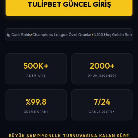
TULIPBET GÜNCEL GIRIŞ
 Lig Canlı Bahis
Champions League Özel Oranlar
%100 Hoş Geldin Bonusu
500K+
2000+
AKTIF ÜYE
OYUN SEÇENEĞI
%99.8
7/24
ÖDEME ORANI
CANLI DESTEK
BÜYÜK ŞAMPIYONLUK TURNUVASINA KALAN SÜRE