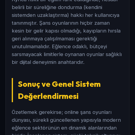
belirli bir süreliğine dondurma (kendini
sistemden uzaklaştırma) hakkı her kullanıcıya
tanınmıştır. Şans oyunlarının hiçbir zaman
kesin bir gelir kapısı olmadığı, kayıpların hırsla
geri alınmaya çalışılmaması gerektiği
unutulmamalıdır. Eğlence odaklı, bütçeyi
sarsmayacak limitlerle oynanan oyunlar sağlıklı
bir dijital deneyimin anahtarıdır.
Sonuç ve Genel Sistem
Değerlendirmesi
Özetlemek gerekirse; online şans oyunları
dünyası, sürekli güncellenen yapısıyla modern
eğlence sektörünün en dinamik alanlarından