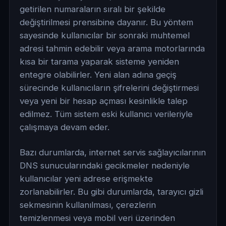
getirilen numaraların sıralı bir şekilde
değiştirilmesi prensibine dayanır. Bu yöntem
sayesinde kullanıcılar bir sonraki muhtemel
adresi tahmin edebilir veya arama motorlarında
kısa bir tarama yaparak sisteme yeniden
entegre olabilirler. Yeni alan adına geçiş
sürecinde kullanıcıların şifrelerini değiştirmesi
veya yeni bir hesap açması kesinlikle talep
edilmez. Tüm sistem eski kullanıcı verileriyle
çalışmaya devam eder.
Bazı durumlarda, internet servis sağlayıcılarının
DNS sunucularındaki gecikmeler nedeniyle
kullanıcılar yeni adrese erişmekte
zorlanabilirler. Bu gibi durumlarda, tarayıcı gizli
sekmesinin kullanılması, çerezlerin
temizlenmesi veya mobil veri üzerinden