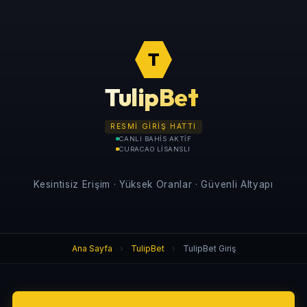
T
TulipBet
RESMI GIRIŞ HATTI
CANLI BAHIS AKTIF
CURACAO LISANSLI
Kesintisiz Erişim · Yüksek Oranlar · Güvenli Altyapı
Ana Sayfa
›
TulipBet
›
TulipBet Giriş