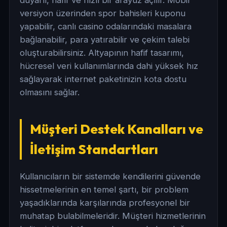
duyarlı, hafif ve hızlı bir arayüz açılır. Mobil
versiyon üzerinden spor bahisleri kuponu
yapabilir, canlı casino odalarındaki masalara
bağlanabilir, para yatırabilir ve çekim talebi
oluşturabilirsiniz. Altyapının hafif tasarımı,
hücresel veri kullanımlarında dahi yüksek hız
sağlayarak internet paketinizin kota dostu
olmasını sağlar.
Müşteri Destek Kanalları ve
İletişim Standartları
Kullanıcıların bir sistemde kendilerini güvende
hissetmelerinin en temel şartı, bir problem
yaşadıklarında karşılarında profesyonel bir
muhatap bulabilmeleridir. Müşteri hizmetlerinin