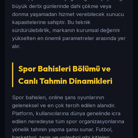
büyük derbi günlerinde dahi çökme veya
donma yaşamadan hizmet verebilecek sunucu
kapasitelerine sahiptir. Bu teknik
sürdürülebilirlik, markanın kurumsal değerini
yükselten en önemli parametreler arasında yer
alır.
Spor Bahisleri Bölümü ve
Canlı Tahmin Dinamikleri
Spor bahisleri, online şans oyunlarının
geleneksel ve en çok tercih edilen alanıdır.
Platform, kullanıcılarına dünya genelinde icra
edilen neredeyse tüm spor organizasyonlarına
yönelik tahmin yapma şansı sunar. Futbol,
basketbol, tenis ve voleybol gibi kitleleri