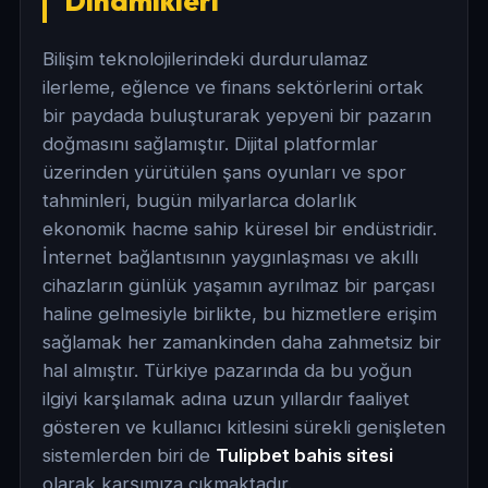
Dinamikleri
Bilişim teknolojilerindeki durdurulamaz
ilerleme, eğlence ve finans sektörlerini ortak
bir paydada buluşturarak yepyeni bir pazarın
doğmasını sağlamıştır. Dijital platformlar
üzerinden yürütülen şans oyunları ve spor
tahminleri, bugün milyarlarca dolarlık
ekonomik hacme sahip küresel bir endüstridir.
İnternet bağlantısının yaygınlaşması ve akıllı
cihazların günlük yaşamın ayrılmaz bir parçası
haline gelmesiyle birlikte, bu hizmetlere erişim
sağlamak her zamankinden daha zahmetsiz bir
hal almıştır. Türkiye pazarında da bu yoğun
ilgiyi karşılamak adına uzun yıllardır faaliyet
gösteren ve kullanıcı kitlesini sürekli genişleten
sistemlerden biri de
Tulipbet bahis sitesi
olarak karşımıza çıkmaktadır.