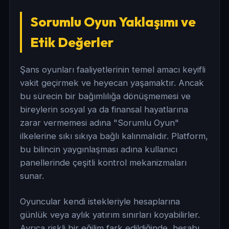
Sorumlu Oyun Yaklaşımı ve
Etik Değerler
Şans oyunları faaliyetlerinin temel amacı keyifli
vakit geçirmek ve heyecan yaşamaktır. Ancak
bu sürecin bir bağımlılığa dönüşmemesi ve
bireylerin sosyal ya da finansal hayatlarına
zarar vermemesi adına "Sorumlu Oyun"
ilkelerine sıkı sıkıya bağlı kalınmalıdır. Platform,
bu bilincin yaygınlaşması adına kullanıcı
panellerinde çeşitli kontrol mekanizmaları
sunar.
Oyuncular kendi istekleriyle hesaplarına
günlük veya aylık yatırım sınırları koyabilirler.
Ayrıca riskli bir eğilim fark edildiğinde, hesabı