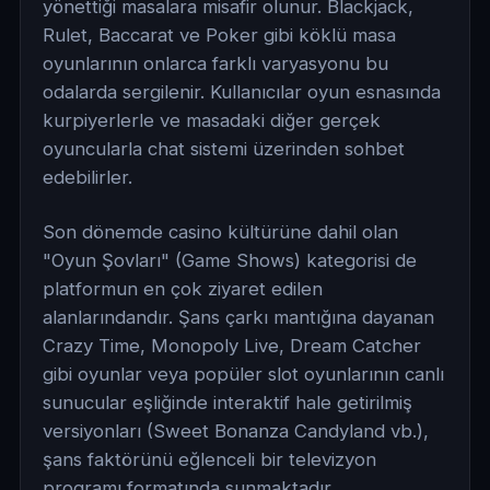
yönettiği masalara misafir olunur. Blackjack,
Rulet, Baccarat ve Poker gibi köklü masa
oyunlarının onlarca farklı varyasyonu bu
odalarda sergilenir. Kullanıcılar oyun esnasında
kurpiyerlerle ve masadaki diğer gerçek
oyuncularla chat sistemi üzerinden sohbet
edebilirler.
Son dönemde casino kültürüne dahil olan
"Oyun Şovları" (Game Shows) kategorisi de
platformun en çok ziyaret edilen
alanlarındandır. Şans çarkı mantığına dayanan
Crazy Time, Monopoly Live, Dream Catcher
gibi oyunlar veya popüler slot oyunlarının canlı
sunucular eşliğinde interaktif hale getirilmiş
versiyonları (Sweet Bonanza Candyland vb.),
şans faktörünü eğlenceli bir televizyon
programı formatında sunmaktadır.