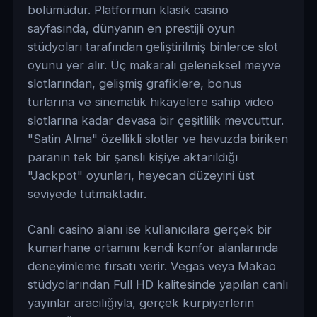
bölümüdür. Platformun klasik casino
sayfasında, dünyanın en prestijli oyun
stüdyoları tarafından geliştirilmiş binlerce slot
oyunu yer alır. Üç makaralı geleneksel meyve
slotlarından, gelişmiş grafiklere, bonus
turlarına ve sinematik hikayelere sahip video
slotlarına kadar devasa bir çeşitlilik mevcuttur.
"Satin Alma" özellikli slotlar ve havuzda biriken
paranın tek bir şanslı kişiye aktarıldığı
"Jackpot" oyunları, heyecan düzeyini üst
seviyede tutmaktadır.
Canlı casino alanı ise kullanıcılara gerçek bir
kumarhane ortamını kendi konfor alanlarında
deneyimleme fırsatı verir. Vegas veya Makao
stüdyolarından Full HD kalitesinde yapılan canlı
yayınlar aracılığıyla, gerçek kurpiyerlerin