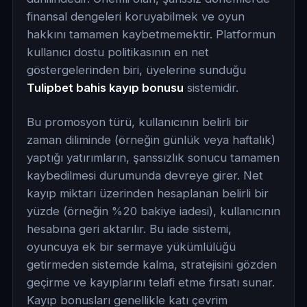
finansal dengeleri koruyabilmek ve oyun
hakkını tamamen kaybetmemektir. Platformun
kullanıcı dostu politikasının en net
göstergelerinden biri, üyelerine sunduğu
Tulipbet bahis kayıp bonusu
sistemidir.
Bu promosyon türü, kullanıcının belirli bir
zaman diliminde (örneğin günlük veya haftalık)
yaptığı yatırımların, şanssızlık sonucu tamamen
kaybedilmesi durumunda devreye girer. Net
kayıp miktarı üzerinden hesaplanan belirli bir
yüzde (örneğin %20 bakiye iadesi), kullanıcının
hesabına geri aktarılır. Bu iade sistemi,
oyuncuya ek bir sermaye yükümlülüğü
getirmeden sistemde kalma, stratejisini gözden
geçirme ve kayıplarını telafi etme fırsatı sunar.
Kayıp bonusları genellikle katı çevrim