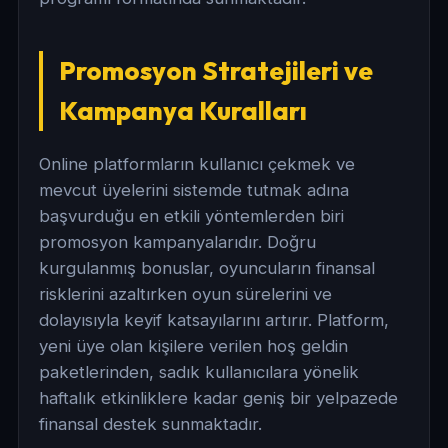
Promosyon Stratejileri ve
Kampanya Kuralları
Online platformların kullanıcı çekmek ve
mevcut üyelerini sistemde tutmak adına
başvurduğu en etkili yöntemlerden biri
promosyon kampanyalarıdır. Doğru
kurgulanmış bonuslar, oyuncuların finansal
risklerini azaltırken oyun sürelerini ve
dolayısıyla keyif katsayılarını artırır. Platform,
yeni üye olan kişilere verilen hoş geldin
paketlerinden, sadık kullanıcılara yönelik
haftalık etkinliklere kadar geniş bir yelpazede
finansal destek sunmaktadır.