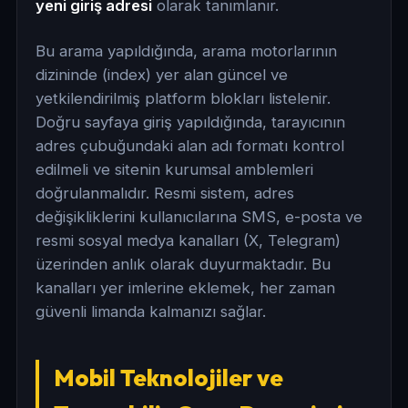
yeni giriş adresi
olarak tanımlanır.
Bu arama yapıldığında, arama motorlarının
dizininde (index) yer alan güncel ve
yetkilendirilmiş platform blokları listelenir.
Doğru sayfaya giriş yapıldığında, tarayıcının
adres çubuğundaki alan adı formatı kontrol
edilmeli ve sitenin kurumsal amblemleri
doğrulanmalıdır. Resmi sistem, adres
değişikliklerini kullanıcılarına SMS, e-posta ve
resmi sosyal medya kanalları (X, Telegram)
üzerinden anlık olarak duyurmaktadır. Bu
kanalları yer imlerine eklemek, her zaman
güvenli limanda kalmanızı sağlar.
Mobil Teknolojiler ve