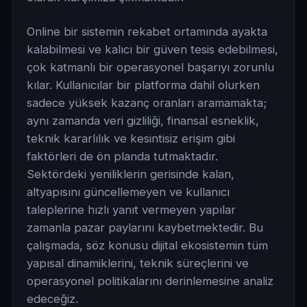
Online bir sistemin rekabet ortamında ayakta
kalabilmesi ve kalıcı bir güven tesis edebilmesi,
çok katmanlı bir operasyonel başarıyı zorunlu
kılar. Kullanıcılar bir platforma dahil olurken
sadece yüksek kazanç oranları aramamakta;
aynı zamanda veri gizliliği, finansal esneklik,
teknik kararlılık ve kesintisiz erişim gibi
faktörleri de ön planda tutmaktadır.
Sektördeki yeniliklerin gerisinde kalan,
altyapısını güncellemeyen ve kullanıcı
taleplerine hızlı yanıt vermeyen yapılar
zamanla pazar paylarını kaybetmektedir. Bu
çalışmada, söz konusu dijital ekosistemin tüm
yapısal dinamiklerini, teknik süreçlerini ve
operasyonel politikalarını derinlemesine analiz
edeceğiz.