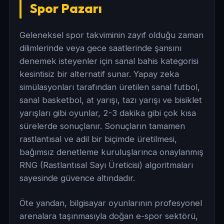
Spor Pazarı
Geleneksel spor takviminin zayıf olduğu zaman
dilimlerinde veya gece saatlerinde şansını
denemek isteyenler için sanal bahis kategorisi
kesintisiz bir alternatif sunar. Yapay zeka
simülasyonları tarafından üretilen sanal futbol,
sanal basketbol, at yarışı, tazı yarışı ve bisiklet
yarışları gibi oyunlar, 2-3 dakika gibi çok kısa
sürelerde sonuçlanır. Sonuçların tamamen
rastlantısal ve adil bir biçimde üretilmesi,
bağımsız denetleme kuruluşlarınca onaylanmış
RNG (Rastlantısal Sayı Üreticisi) algoritmaları
sayesinde güvence altındadır.
Öte yandan, bilgisayar oyunlarının profesyonel
arenalara taşınmasıyla doğan e-spor sektörü,