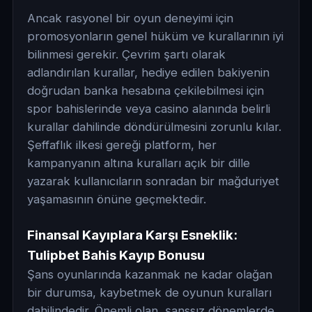
Ancak rasyonel bir oyun deneyimi için
promosyonların genel hüküm ve kurallarının iyi
bilinmesi gerekir. Çevrim şartı olarak
adlandırılan kurallar, hediye edilen bakiyenin
doğrudan banka hesabına çekilebilmesi için
spor bahislerinde veya casino alanında belirli
kurallar dahilinde döndürülmesini zorunlu kılar.
Şeffaflık ilkesi gereği platform, her
kampanyanın altına kuralları açık bir dille
yazarak kullanıcıların sonradan bir mağduriyet
yaşamasının önüne geçmektedir.
Finansal Kayıplara Karşı Esneklik:
Tulipbet Bahis Kayıp Bonusu
Şans oyunlarında kazanmak ne kadar olağan
bir durumsa, kaybetmek de oyunun kuralları
dahilindedir. Önemli olan, şanssız dönemlerde