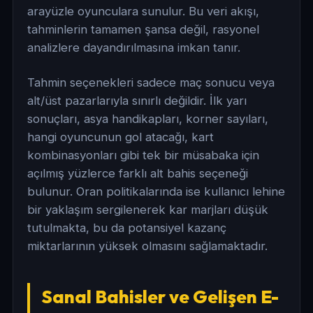
arayüzle oyunculara sunulur. Bu veri akışı,
tahminlerin tamamen şansa değil, rasyonel
analizlere dayandırılmasına imkan tanır.
Tahmin seçenekleri sadece maç sonucu veya
alt/üst pazarlarıyla sınırlı değildir. İlk yarı
sonuçları, asya handikapları, korner sayıları,
hangi oyuncunun gol atacağı, kart
kombinasyonları gibi tek bir müsabaka için
açılmış yüzlerce farklı alt bahis seçeneği
bulunur. Oran politikalarında ise kullanıcı lehine
bir yaklaşım sergilenerek kar marjları düşük
tutulmakta, bu da potansiyel kazanç
miktarlarının yüksek olmasını sağlamaktadır.
Sanal Bahisler ve Gelişen E-