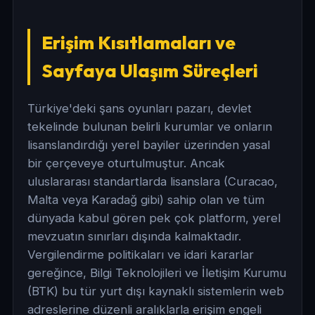
Erişim Kısıtlamaları ve
Sayfaya Ulaşım Süreçleri
Türkiye'deki şans oyunları pazarı, devlet
tekelinde bulunan belirli kurumlar ve onların
lisanslandırdığı yerel bayiler üzerinden yasal
bir çerçeveye oturtulmuştur. Ancak
uluslararası standartlarda lisanslara (Curacao,
Malta veya Karadağ gibi) sahip olan ve tüm
dünyada kabul gören pek çok platform, yerel
mevzuatın sınırları dışında kalmaktadır.
Vergilendirme politikaları ve idari kararlar
gereğince, Bilgi Teknolojileri ve İletişim Kurumu
(BTK) bu tür yurt dışı kaynaklı sistemlerin web
adreslerine düzenli aralıklarla erişim engeli