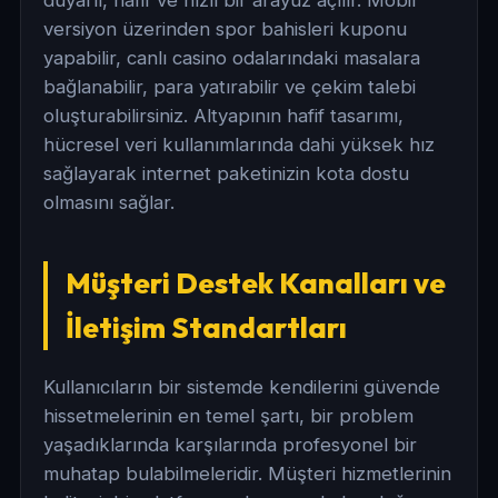
duyarlı, hafif ve hızlı bir arayüz açılır. Mobil
versiyon üzerinden spor bahisleri kuponu
yapabilir, canlı casino odalarındaki masalara
bağlanabilir, para yatırabilir ve çekim talebi
oluşturabilirsiniz. Altyapının hafif tasarımı,
hücresel veri kullanımlarında dahi yüksek hız
sağlayarak internet paketinizin kota dostu
olmasını sağlar.
Müşteri Destek Kanalları ve
İletişim Standartları
Kullanıcıların bir sistemde kendilerini güvende
hissetmelerinin en temel şartı, bir problem
yaşadıklarında karşılarında profesyonel bir
muhatap bulabilmeleridir. Müşteri hizmetlerinin