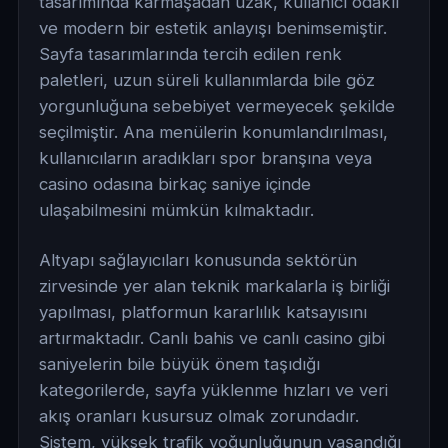
tasarımında karmaşadan uzak, kullanıcı odaklı
ve modern bir estetik anlayışı benimsemiştir.
Sayfa tasarımlarında tercih edilen renk
paletleri, uzun süreli kullanımlarda bile göz
yorgunluğuna sebebiyet vermeyecek şekilde
seçilmiştir. Ana menülerin konumlandırılması,
kullanıcıların aradıkları spor branşına veya
casino odasına birkaç saniye içinde
ulaşabilmesini mümkün kılmaktadır.
Altyapı sağlayıcıları konusunda sektörün
zirvesinde yer alan teknik markalarla iş birliği
yapılması, platformun kararlılık katsayısını
artırmaktadır. Canlı bahis ve canlı casino gibi
saniyelerin bile büyük önem taşıdığı
kategorilerde, sayfa yüklenme hızları ve veri
akış oranları kusursuz olmak zorundadır.
Sistem, yüksek trafik yoğunluğunun yaşandığı