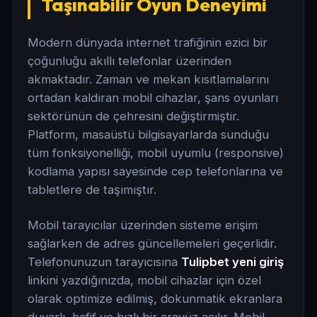
Taşınabilir Oyun Deneyimi
Modern dünyada internet trafiğinin ezici bir
çoğunluğu akıllı telefonlar üzerinden
akmaktadır. Zaman ve mekan kısıtlamalarını
ortadan kaldıran mobil cihazlar, şans oyunları
sektörünün de çehresini değiştirmiştir.
Platform, masaüstü bilgisayarlarda sunduğu
tüm fonksiyonelliği, mobil uyumlu (responsive)
kodlama yapısı sayesinde cep telefonlarına ve
tabletlere de taşımıştır.
Mobil tarayıcılar üzerinden sisteme erişim
sağlarken de adres güncellemeleri geçerlidir.
Telefonunuzun tarayıcısına
Tulipbet yeni giriş
linkini yazdığınızda, mobil cihazlar için özel
olarak optimize edilmiş, dokunmatik ekranlara