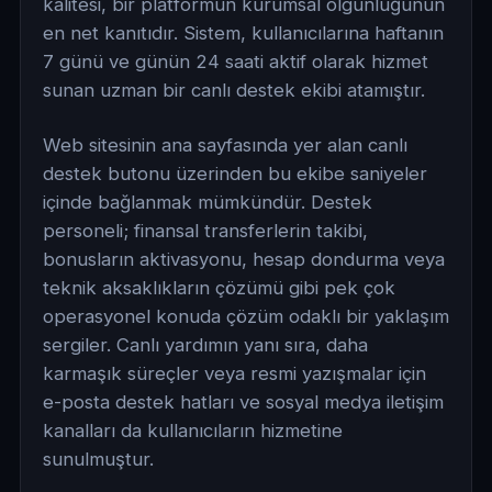
kalitesi, bir platformun kurumsal olgunluğunun
en net kanıtıdır. Sistem, kullanıcılarına haftanın
7 günü ve günün 24 saati aktif olarak hizmet
sunan uzman bir canlı destek ekibi atamıştır.
Web sitesinin ana sayfasında yer alan canlı
destek butonu üzerinden bu ekibe saniyeler
içinde bağlanmak mümkündür. Destek
personeli; finansal transferlerin takibi,
bonusların aktivasyonu, hesap dondurma veya
teknik aksaklıkların çözümü gibi pek çok
operasyonel konuda çözüm odaklı bir yaklaşım
sergiler. Canlı yardımın yanı sıra, daha
karmaşık süreçler veya resmi yazışmalar için
e-posta destek hatları ve sosyal medya iletişim
kanalları da kullanıcıların hizmetine
sunulmuştur.