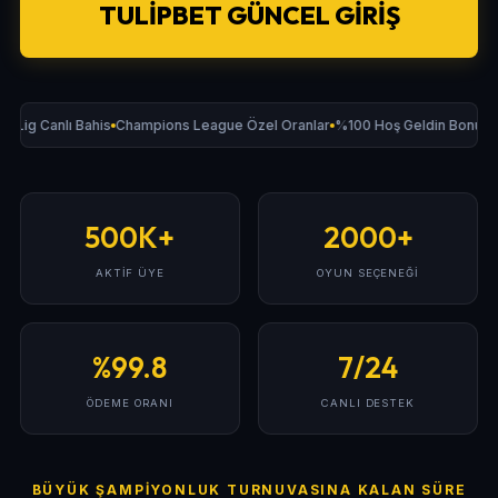
TULIPBET GÜNCEL GIRIŞ
 Lig Canlı Bahis
Champions League Özel Oranlar
%100 Hoş Geldin Bonusu
500K+
2000+
AKTIF ÜYE
OYUN SEÇENEĞI
%99.8
7/24
ÖDEME ORANI
CANLI DESTEK
BÜYÜK ŞAMPIYONLUK TURNUVASINA KALAN SÜRE