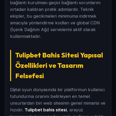
bağlantı kurulması geçici bağlantı sorunlarını
ortadan kaldıran pratik adımlardır. Teknik
ekipler, bu gecikmeleri minimuma indirmek
amacıyla yönlendirme kodları ve global CDN
(İçerik Dağıtım Ağı) servislerini aktif olarak
kullanmaktadır.
Tulipbet Bahis Sitesi Yapısal
Özellikleri ve Tasarım
Felsefesi
Dijital oyun dünyasında bir platformun kullanıcı
tutundurma oranını belirleyen en temel
unsurlardan biri web sitesinin genel mimarisi ve
hızıdır.
Tulipbet bahis sitesi
, arayüz