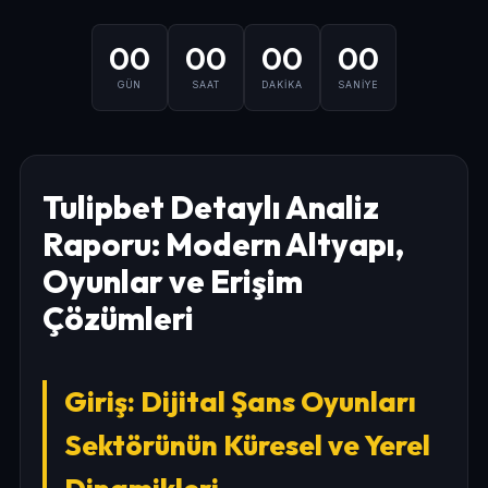
00
00
00
00
GÜN
SAAT
DAKİKA
SANİYE
Tulipbet Detaylı Analiz
Raporu: Modern Altyapı,
Oyunlar ve Erişim
Çözümleri
Giriş: Dijital Şans Oyunları
Sektörünün Küresel ve Yerel