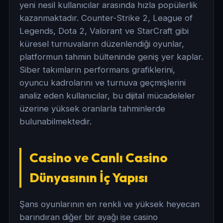
yeni nesil kullanıcılar arasında hızla popülerlik
kazanmaktadır. Counter-Strike 2, League of
Legends, Dota 2, Valorant ve StarCraft gibi
küresel turnuvaların düzenlendiği oyunlar,
platformun tahmin bülteninde geniş yer kaplar.
Siber takımların performans grafiklerini,
oyuncu kadrolarını ve turnuva geçmişlerini
analiz eden kullanıcılar, bu dijital mücadeleler
üzerine yüksek oranlarla tahminlerde
bulunabilmektedir.
Casino ve Canlı Casino
Dünyasının İç Yapısı
Şans oyunlarının en renkli ve yüksek heyecan
barındıran diğer bir ayağı ise casino