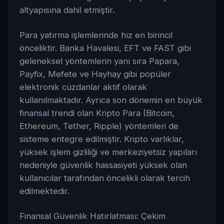
altyapısına dahil etmiştir.
Para yatırma işlemlerinde hız en birincil
önceliktir. Banka Havalesi, EFT ve FAST gibi
geleneksel yöntemlerin yanı sıra Papara,
Payfix, Mefete ve Hayhay gibi popüler
elektronik cüzdanlar aktif olarak
kullanılmaktadır. Ayrıca son dönemin en büyük
finansal trendi olan Kripto Para (Bitcoin,
Ethereum, Tether, Ripple) yöntemleri de
sisteme entegre edilmiştir. Kripto varlıklar,
yüksek işlem gizliliği ve merkeziyetsiz yapıları
nedeniyle güvenlik hassasiyeti yüksek olan
kullanıcılar tarafından öncelikli olarak tercih
edilmektedir.
Finansal Güvenlik Hatırlatması: Çekim