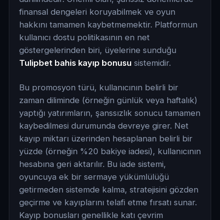
finansal dengeleri koruyabilmek ve oyun
hakkını tamamen kaybetmemektir. Platformun
kullanıcı dostu politikasının en net
göstergelerinden biri, üyelerine sunduğu
Tulipbet bahis kayıp bonusu
sistemidir.
Bu promosyon türü, kullanıcının belirli bir
zaman diliminde (örneğin günlük veya haftalık)
yaptığı yatırımların, şanssızlık sonucu tamamen
kaybedilmesi durumunda devreye girer. Net
kayıp miktarı üzerinden hesaplanan belirli bir
yüzde (örneğin %20 bakiye iadesi), kullanıcının
hesabına geri aktarılır. Bu iade sistemi,
oyuncuya ek bir sermaye yükümlülüğü
getirmeden sistemde kalma, stratejisini gözden
geçirme ve kayıplarını telafi etme fırsatı sunar.
Kayıp bonusları genellikle katı çevrim