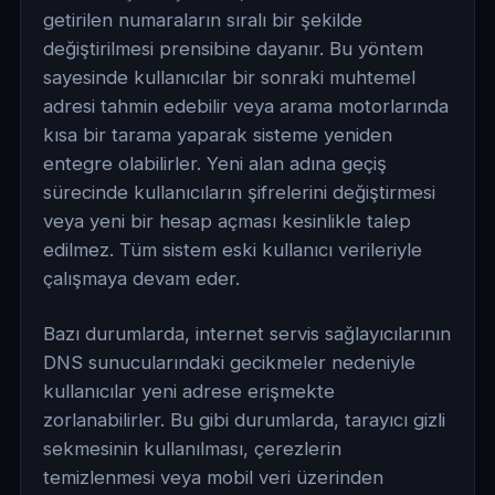
getirilen numaraların sıralı bir şekilde
değiştirilmesi prensibine dayanır. Bu yöntem
sayesinde kullanıcılar bir sonraki muhtemel
adresi tahmin edebilir veya arama motorlarında
kısa bir tarama yaparak sisteme yeniden
entegre olabilirler. Yeni alan adına geçiş
sürecinde kullanıcıların şifrelerini değiştirmesi
veya yeni bir hesap açması kesinlikle talep
edilmez. Tüm sistem eski kullanıcı verileriyle
çalışmaya devam eder.
Bazı durumlarda, internet servis sağlayıcılarının
DNS sunucularındaki gecikmeler nedeniyle
kullanıcılar yeni adrese erişmekte
zorlanabilirler. Bu gibi durumlarda, tarayıcı gizli
sekmesinin kullanılması, çerezlerin
temizlenmesi veya mobil veri üzerinden