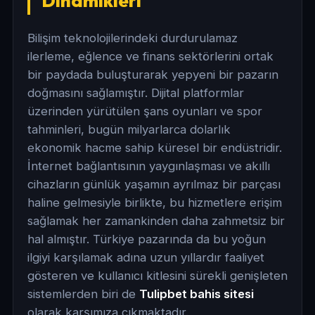
Dinamikleri
Bilişim teknolojilerindeki durdurulamaz
ilerleme, eğlence ve finans sektörlerini ortak
bir paydada buluşturarak yepyeni bir pazarın
doğmasını sağlamıştır. Dijital platformlar
üzerinden yürütülen şans oyunları ve spor
tahminleri, bugün milyarlarca dolarlık
ekonomik hacme sahip küresel bir endüstridir.
İnternet bağlantısının yaygınlaşması ve akıllı
cihazların günlük yaşamın ayrılmaz bir parçası
haline gelmesiyle birlikte, bu hizmetlere erişim
sağlamak her zamankinden daha zahmetsiz bir
hal almıştır. Türkiye pazarında da bu yoğun
ilgiyi karşılamak adına uzun yıllardır faaliyet
gösteren ve kullanıcı kitlesini sürekli genişleten
sistemlerden biri de
Tulipbet bahis sitesi
olarak karşımıza çıkmaktadır.