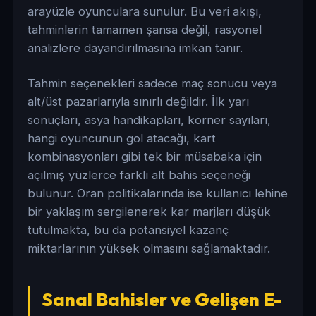
arayüzle oyunculara sunulur. Bu veri akışı,
tahminlerin tamamen şansa değil, rasyonel
analizlere dayandırılmasına imkan tanır.
Tahmin seçenekleri sadece maç sonucu veya
alt/üst pazarlarıyla sınırlı değildir. İlk yarı
sonuçları, asya handikapları, korner sayıları,
hangi oyuncunun gol atacağı, kart
kombinasyonları gibi tek bir müsabaka için
açılmış yüzlerce farklı alt bahis seçeneği
bulunur. Oran politikalarında ise kullanıcı lehine
bir yaklaşım sergilenerek kar marjları düşük
tutulmakta, bu da potansiyel kazanç
miktarlarının yüksek olmasını sağlamaktadır.
Sanal Bahisler ve Gelişen E-