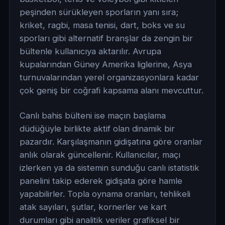
peşinden sürükleyen sporların yanı sıra;
kriket, ragbi, masa tenisi, dart, boks ve su
sporları gibi alternatif branşlar da zengin bir
bültenle kullanıcıya aktarılır. Avrupa
kupalarından Güney Amerika liglerine, Asya
turnuvalarından yerel organizasyonlara kadar
çok geniş bir coğrafi kapsama alanı mevcuttur.
Canlı bahis bülteni ise maçın başlama
düdüğüyle birlikte aktif olan dinamik bir
pazardır. Karşılaşmanın gidişatına göre oranlar
anlık olarak güncellenir. Kullanıcılar, maçı
izlerken ya da sistemin sunduğu canlı istatistik
panelini takip ederek gidişata göre hamle
yapabilirler. Topla oynama oranları, tehlikeli
atak sayıları, şutlar, kornerler ve kart
durumları gibi analitik veriler grafiksel bir