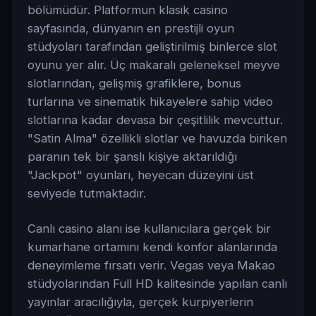
bölümüdür. Platformun klasik casino
sayfasında, dünyanın en prestijli oyun
stüdyoları tarafından geliştirilmiş binlerce slot
oyunu yer alır. Üç makaralı geleneksel meyve
slotlarından, gelişmiş grafiklere, bonus
turlarına ve sinematik hikayelere sahip video
slotlarına kadar devasa bir çeşitlilik mevcuttur.
"Satin Alma" özellikli slotlar ve havuzda biriken
paranın tek bir şanslı kişiye aktarıldığı
"Jackpot" oyunları, heyecan düzeyini üst
seviyede tutmaktadır.
Canlı casino alanı ise kullanıcılara gerçek bir
kumarhane ortamını kendi konfor alanlarında
deneyimleme fırsatı verir. Vegas veya Makao
stüdyolarından Full HD kalitesinde yapılan canlı
yayınlar aracılığıyla, gerçek kurpiyerlerin