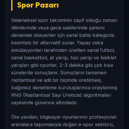
Spor Pazarı
Geleneksel spor takviminin zayıf olduğu zaman
dilimlerinde veya gece saatlerinde şansını
denemek isteyenler için sanal bahis kategorisi
kesintisiz bir alternatif sunar. Yapay zeka
simülasyonları tarafından üretilen sanal futbol,
sanal basketbol, at yarışı, tazı yarışı ve bisiklet
yarışları gibi oyunlar, 2-3 dakika gibi çok kısa
sürelerde sonuçlanır. Sonuçların tamamen
rastlantısal ve adil bir biçimde üretilmesi,
bağımsız denetleme kuruluşlarınca onaylanmış
RNG (Rastlantısal Sayı Üreticisi) algoritmaları
sayesinde güvence altındadır.
Öte yandan, bilgisayar oyunlarının profesyonel
arenalara taşınmasıyla doğan e-spor sektörü,