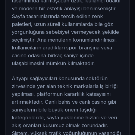
tasarımında karmaşadan uzak, kullanıcı odaklı
ve modern bir estetik anlayışı benimsemiştir.
Sayfa tasarımlarında tercih edilen renk
paletleri, uzun süreli kullanımlarda bile göz
yorgunluğuna sebebiyet vermeyecek şekilde
seçilmiştir. Ana menülerin konumlandırılması,
kullanıcıların aradıkları spor branşına veya
casino odasına birkaç saniye içinde
ulaşabilmesini mümkün kılmaktadır.
Altyapı sağlayıcıları konusunda sektörün
zirvesinde yer alan teknik markalarla iş birliği
yapılması, platformun kararlılık katsayısını
artırmaktadır. Canlı bahis ve canlı casino gibi
saniyelerin bile büyük önem taşıdığı
kategorilerde, sayfa yüklenme hızları ve veri
akış oranları kusursuz olmak zorundadır.
Sistem, yüksek trafik yoğunluğunun yaşandığı