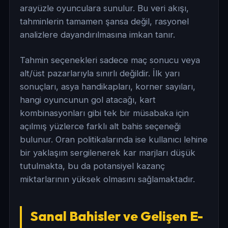
arayüzle oyunculara sunulur. Bu veri akışı,
tahminlerin tamamen şansa değil, rasyonel
analizlere dayandırılmasına imkan tanır.
Tahmin seçenekleri sadece maç sonucu veya
alt/üst pazarlarıyla sınırlı değildir. İlk yarı
sonuçları, asya handikapları, korner sayıları,
hangi oyuncunun gol atacağı, kart
kombinasyonları gibi tek bir müsabaka için
açılmış yüzlerce farklı alt bahis seçeneği
bulunur. Oran politikalarında ise kullanıcı lehine
bir yaklaşım sergilenerek kar marjları düşük
tutulmakta, bu da potansiyel kazanç
miktarlarının yüksek olmasını sağlamaktadır.
Sanal Bahisler ve Gelişen E-