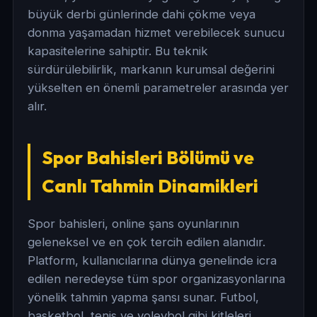
büyük derbi günlerinde dahi çökme veya
donma yaşamadan hizmet verebilecek sunucu
kapasitelerine sahiptir. Bu teknik
sürdürülebilirlik, markanın kurumsal değerini
yükselten en önemli parametreler arasında yer
alır.
Spor Bahisleri Bölümü ve
Canlı Tahmin Dinamikleri
Spor bahisleri, online şans oyunlarının
geleneksel ve en çok tercih edilen alanıdır.
Platform, kullanıcılarına dünya genelinde icra
edilen neredeyse tüm spor organizasyonlarına
yönelik tahmin yapma şansı sunar. Futbol,
basketbol, tenis ve voleybol gibi kitleleri