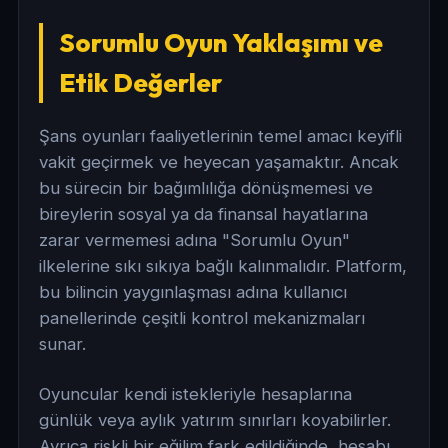
Sorumlu Oyun Yaklaşımı ve
Etik Değerler
Şans oyunları faaliyetlerinin temel amacı keyifli
vakit geçirmek ve heyecan yaşamaktır. Ancak
bu sürecin bir bağımlılığa dönüşmemesi ve
bireylerin sosyal ya da finansal hayatlarına
zarar vermemesi adına "Sorumlu Oyun"
ilkelerine sıkı sıkıya bağlı kalınmalıdır. Platform,
bu bilincin yaygınlaşması adına kullanıcı
panellerinde çeşitli kontrol mekanizmaları
sunar.
Oyuncular kendi istekleriyle hesaplarına
günlük veya aylık yatırım sınırları koyabilirler.
Ayrıca riskli bir eğilim fark edildiğinde, hesabı