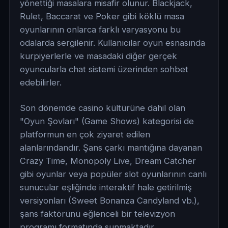
yönettiği masalara misafir olunur. Blackjack,
Rulet, Baccarat ve Poker gibi köklü masa
oyunlarının onlarca farklı varyasyonu bu
odalarda sergilenir. Kullanıcılar oyun esnasında
kurpiyerlerle ve masadaki diğer gerçek
oyuncularla chat sistemi üzerinden sohbet
edebilirler.
Son dönemde casino kültürüne dahil olan
"Oyun Şovları" (Game Shows) kategorisi de
platformun en çok ziyaret edilen
alanlarındandır. Şans çarkı mantığına dayanan
Crazy Time, Monopoly Live, Dream Catcher
gibi oyunlar veya popüler slot oyunlarının canlı
sunucular eşliğinde interaktif hale getirilmiş
versiyonları (Sweet Bonanza Candyland vb.),
şans faktörünü eğlenceli bir televizyon
programı formatında sunmaktadır.