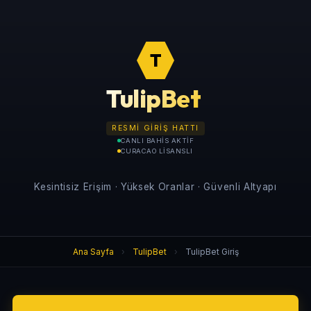
T
TulipBet
RESMI GIRIŞ HATTI
CANLI BAHIS AKTIF
CURACAO LISANSLI
Kesintisiz Erişim · Yüksek Oranlar · Güvenli Altyapı
Ana Sayfa
›
TulipBet
›
TulipBet Giriş