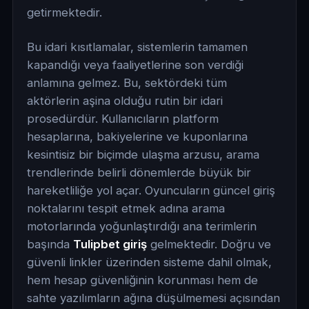
getirmektedir.
Bu idari kısıtlamalar, sistemlerin tamamen
kapandığı veya faaliyetlerine son verdiği
anlamına gelmez. Bu, sektördeki tüm
aktörlerin aşina olduğu rutin bir idari
prosedürdür. Kullanıcıların platform
hesaplarına, bakiyelerine ve kuponlarına
kesintisiz bir biçimde ulaşma arzusu, arama
trendlerinde belirli dönemlerde büyük bir
hareketliliğe yol açar. Oyuncuların güncel giriş
noktalarını tespit etmek adına arama
motorlarında yoğunlaştırdığı ana terimlerin
başında
Tulipbet giriş
gelmektedir. Doğru ve
güvenli linkler üzerinden sisteme dahil olmak,
hem hesap güvenliğinin korunması hem de
sahte yazılımların ağına düşülmemesi açısından