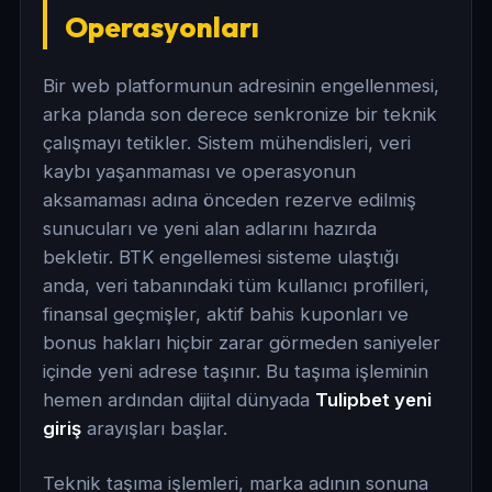
Operasyonları
Bir web platformunun adresinin engellenmesi,
arka planda son derece senkronize bir teknik
çalışmayı tetikler. Sistem mühendisleri, veri
kaybı yaşanmaması ve operasyonun
aksamaması adına önceden rezerve edilmiş
sunucuları ve yeni alan adlarını hazırda
bekletir. BTK engellemesi sisteme ulaştığı
anda, veri tabanındaki tüm kullanıcı profilleri,
finansal geçmişler, aktif bahis kuponları ve
bonus hakları hiçbir zarar görmeden saniyeler
içinde yeni adrese taşınır. Bu taşıma işleminin
hemen ardından dijital dünyada
Tulipbet yeni
giriş
arayışları başlar.
Teknik taşıma işlemleri, marka adının sonuna