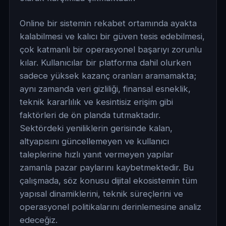
Online bir sistemin rekabet ortamında ayakta
kalabilmesi ve kalıcı bir güven tesis edebilmesi,
çok katmanlı bir operasyonel başarıyı zorunlu
kılar. Kullanıcılar bir platforma dahil olurken
sadece yüksek kazanç oranları aramamakta;
aynı zamanda veri gizliliği, finansal esneklik,
teknik kararlılık ve kesintisiz erişim gibi
faktörleri de ön planda tutmaktadır.
Sektördeki yeniliklerin gerisinde kalan,
altyapısını güncellemeyen ve kullanıcı
taleplerine hızlı yanıt vermeyen yapılar
zamanla pazar paylarını kaybetmektedir. Bu
çalışmada, söz konusu dijital ekosistemin tüm
yapısal dinamiklerini, teknik süreçlerini ve
operasyonel politikalarını derinlemesine analiz
edeceğiz.