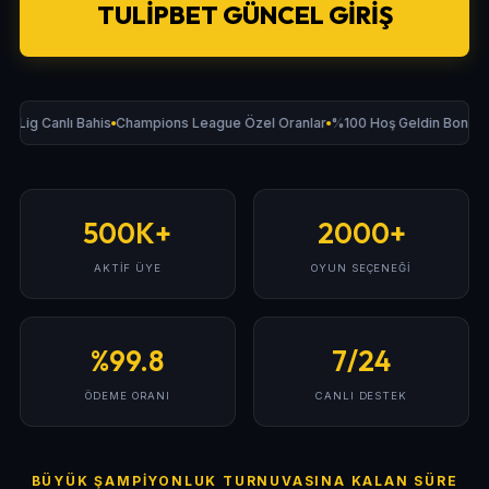
TULIPBET GÜNCEL GIRIŞ
r Lig Canlı Bahis
Champions League Özel Oranlar
%100 Hoş Geldin Bonusu
500K+
2000+
AKTIF ÜYE
OYUN SEÇENEĞI
%99.8
7/24
ÖDEME ORANI
CANLI DESTEK
BÜYÜK ŞAMPIYONLUK TURNUVASINA KALAN SÜRE