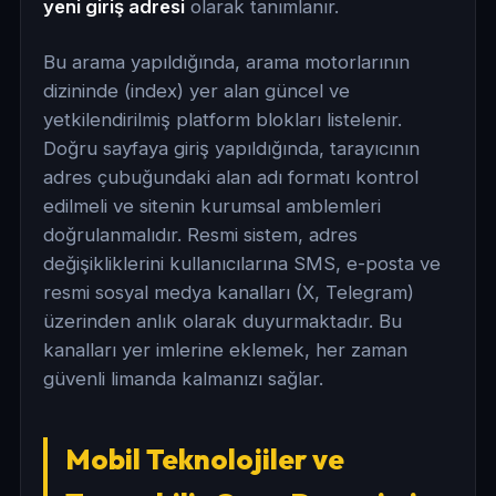
yeni giriş adresi
olarak tanımlanır.
Bu arama yapıldığında, arama motorlarının
dizininde (index) yer alan güncel ve
yetkilendirilmiş platform blokları listelenir.
Doğru sayfaya giriş yapıldığında, tarayıcının
adres çubuğundaki alan adı formatı kontrol
edilmeli ve sitenin kurumsal amblemleri
doğrulanmalıdır. Resmi sistem, adres
değişikliklerini kullanıcılarına SMS, e-posta ve
resmi sosyal medya kanalları (X, Telegram)
üzerinden anlık olarak duyurmaktadır. Bu
kanalları yer imlerine eklemek, her zaman
güvenli limanda kalmanızı sağlar.
Mobil Teknolojiler ve