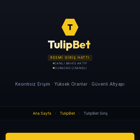
T
TulipBet
RESMI GIRIŞ HATTI
CANLI BAHIS AKTIF
CURACAO LISANSLI
Kesintisiz Erişim · Yüksek Oranlar · Güvenli Altyapı
Ana Sayfa
›
TulipBet
›
TulipBet Giriş