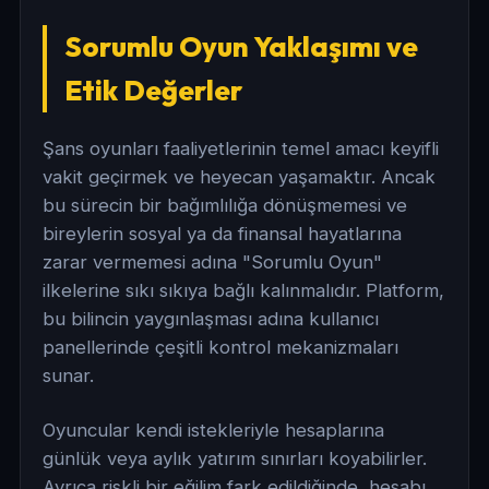
Sorumlu Oyun Yaklaşımı ve
Etik Değerler
Şans oyunları faaliyetlerinin temel amacı keyifli
vakit geçirmek ve heyecan yaşamaktır. Ancak
bu sürecin bir bağımlılığa dönüşmemesi ve
bireylerin sosyal ya da finansal hayatlarına
zarar vermemesi adına "Sorumlu Oyun"
ilkelerine sıkı sıkıya bağlı kalınmalıdır. Platform,
bu bilincin yaygınlaşması adına kullanıcı
panellerinde çeşitli kontrol mekanizmaları
sunar.
Oyuncular kendi istekleriyle hesaplarına
günlük veya aylık yatırım sınırları koyabilirler.
Ayrıca riskli bir eğilim fark edildiğinde, hesabı