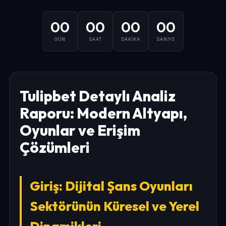
00
00
00
00
GÜN
SAAT
DAKİKA
SANİYE
Tulipbet Detaylı Analiz
Raporu: Modern Altyapı,
Oyunlar ve Erişim
Çözümleri
Giriş: Dijital Şans Oyunları
Sektörünün Küresel ve Yerel