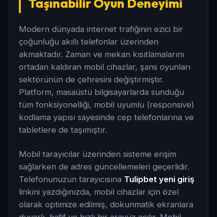
Taşınabilir Oyun Deneyimi
Modern dünyada internet trafiğinin ezici bir
çoğunluğu akıllı telefonlar üzerinden
akmaktadır. Zaman ve mekan kısıtlamalarını
ortadan kaldıran mobil cihazlar, şans oyunları
sektörünün de çehresini değiştirmiştir.
Platform, masaüstü bilgisayarlarda sunduğu
tüm fonksiyonelliği, mobil uyumlu (responsive)
kodlama yapısı sayesinde cep telefonlarına ve
tabletlere de taşımıştır.
Mobil tarayıcılar üzerinden sisteme erişim
sağlarken de adres güncellemeleri geçerlidir.
Telefonunuzun tarayıcısına
Tulipbet yeni giriş
linkini yazdığınızda, mobil cihazlar için özel
olarak optimize edilmiş, dokunmatik ekranlara