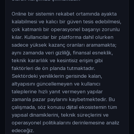
Online bir sistemin rekabet ortamında ayakta
kalabilmesi ve kalıcı bir güven tesis edebilmesi,
çok katmanlı bir operasyonel başarıyı zorunlu
kılar. Kullanıcılar bir platforma dahil olurken
sadece yüksek kazanç oranları aramamakta;
aynı zamanda veri gizliliği, finansal esneklik,
teknik kararlılık ve kesintisiz erişim gibi
faktörleri de ön planda tutmaktadır.
Sektördeki yeniliklerin gerisinde kalan,
altyapısını güncellemeyen ve kullanıcı
taleplerine hızlı yanıt vermeyen yapılar
zamanla pazar paylarını kaybetmektedir. Bu
çalışmada, söz konusu dijital ekosistemin tüm
yapısal dinamiklerini, teknik süreçlerini ve
operasyonel politikalarını derinlemesine analiz
edeceğiz.