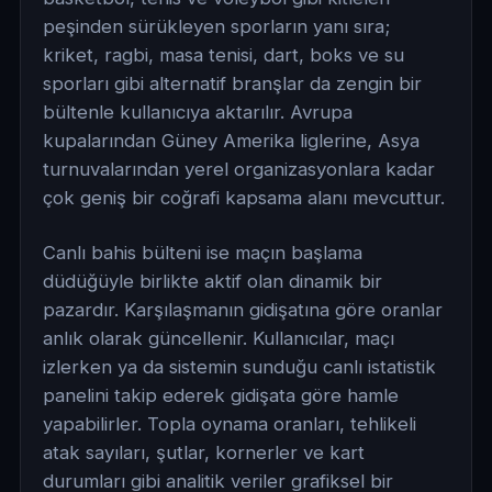
peşinden sürükleyen sporların yanı sıra;
kriket, ragbi, masa tenisi, dart, boks ve su
sporları gibi alternatif branşlar da zengin bir
bültenle kullanıcıya aktarılır. Avrupa
kupalarından Güney Amerika liglerine, Asya
turnuvalarından yerel organizasyonlara kadar
çok geniş bir coğrafi kapsama alanı mevcuttur.
Canlı bahis bülteni ise maçın başlama
düdüğüyle birlikte aktif olan dinamik bir
pazardır. Karşılaşmanın gidişatına göre oranlar
anlık olarak güncellenir. Kullanıcılar, maçı
izlerken ya da sistemin sunduğu canlı istatistik
panelini takip ederek gidişata göre hamle
yapabilirler. Topla oynama oranları, tehlikeli
atak sayıları, şutlar, kornerler ve kart
durumları gibi analitik veriler grafiksel bir