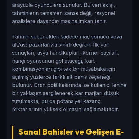
arayüzle oyunculara sunulur. Bu veri akışı,
tahminlerin tamamen şansa değil, rasyonel
analizlere dayandırılmasına imkan tanır.
Tahmin seçenekleri sadece maç sonucu veya
alt/üst pazarlarıyla sınırlı değildir. İlk yarı
sonuçları, asya handikapları, korner sayıları,
hangi oyuncunun gol atacağı, kart
kombinasyonları gibi tek bir müsabaka için
açılmış yüzlerce farklı alt bahis seçeneği
bulunur. Oran politikalarında ise kullanıcı lehine
bir yaklaşım sergilenerek kar marjları düşük
tutulmakta, bu da potansiyel kazanç
miktarlarının yüksek olmasını sağlamaktadır.
Sanal Bahisler ve Gelişen E-