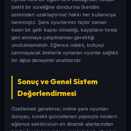
belirli bir süreliğine dondurma (kendini
sistemden uzaklaştırma) hakkı her kullanıcıya
tanınmıştır. Şans oyunlarının hiçbir zaman
kesin bir gelir kapısı olmadığı, kayıpların hırsla
geri alınmaya çalışılmaması gerektiği
unutulmamalıdır. Eğlence odaklı, bütçeyi
sarsmayacak limitlerle oynanan oyunlar sağlıklı
bir dijital deneyimin anahtarıdır.
Sonuç ve Genel Sistem
Değerlendirmesi
Özetlemek gerekirse; online şans oyunları
dünyası, sürekli güncellenen yapısıyla modern
eğlence sektörünün en dinamik alanlarından