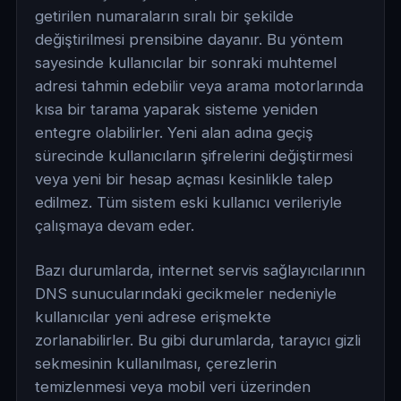
getirilen numaraların sıralı bir şekilde
değiştirilmesi prensibine dayanır. Bu yöntem
sayesinde kullanıcılar bir sonraki muhtemel
adresi tahmin edebilir veya arama motorlarında
kısa bir tarama yaparak sisteme yeniden
entegre olabilirler. Yeni alan adına geçiş
sürecinde kullanıcıların şifrelerini değiştirmesi
veya yeni bir hesap açması kesinlikle talep
edilmez. Tüm sistem eski kullanıcı verileriyle
çalışmaya devam eder.
Bazı durumlarda, internet servis sağlayıcılarının
DNS sunucularındaki gecikmeler nedeniyle
kullanıcılar yeni adrese erişmekte
zorlanabilirler. Bu gibi durumlarda, tarayıcı gizli
sekmesinin kullanılması, çerezlerin
temizlenmesi veya mobil veri üzerinden