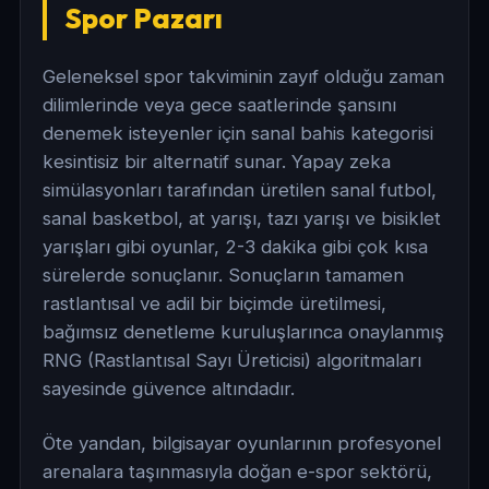
Spor Pazarı
Geleneksel spor takviminin zayıf olduğu zaman
dilimlerinde veya gece saatlerinde şansını
denemek isteyenler için sanal bahis kategorisi
kesintisiz bir alternatif sunar. Yapay zeka
simülasyonları tarafından üretilen sanal futbol,
sanal basketbol, at yarışı, tazı yarışı ve bisiklet
yarışları gibi oyunlar, 2-3 dakika gibi çok kısa
sürelerde sonuçlanır. Sonuçların tamamen
rastlantısal ve adil bir biçimde üretilmesi,
bağımsız denetleme kuruluşlarınca onaylanmış
RNG (Rastlantısal Sayı Üreticisi) algoritmaları
sayesinde güvence altındadır.
Öte yandan, bilgisayar oyunlarının profesyonel
arenalara taşınmasıyla doğan e-spor sektörü,