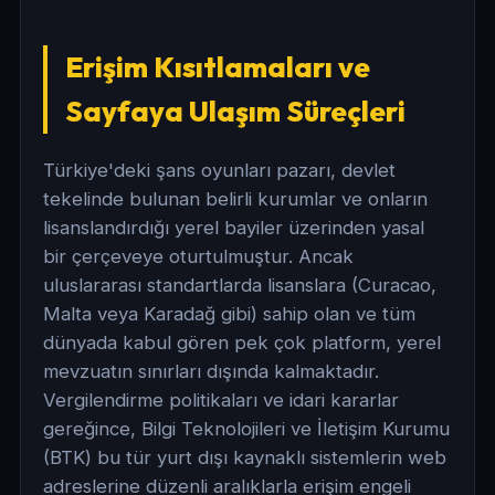
Erişim Kısıtlamaları ve
Sayfaya Ulaşım Süreçleri
Türkiye'deki şans oyunları pazarı, devlet
tekelinde bulunan belirli kurumlar ve onların
lisanslandırdığı yerel bayiler üzerinden yasal
bir çerçeveye oturtulmuştur. Ancak
uluslararası standartlarda lisanslara (Curacao,
Malta veya Karadağ gibi) sahip olan ve tüm
dünyada kabul gören pek çok platform, yerel
mevzuatın sınırları dışında kalmaktadır.
Vergilendirme politikaları ve idari kararlar
gereğince, Bilgi Teknolojileri ve İletişim Kurumu
(BTK) bu tür yurt dışı kaynaklı sistemlerin web
adreslerine düzenli aralıklarla erişim engeli