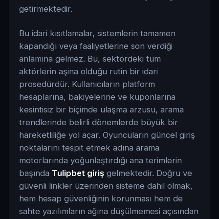
getirmektedir.
Bu idari kısıtlamalar, sistemlerin tamamen
kapandığı veya faaliyetlerine son verdiği
anlamına gelmez. Bu, sektördeki tüm
aktörlerin aşina olduğu rutin bir idari
prosedürdür. Kullanıcıların platform
hesaplarına, bakiyelerine ve kuponlarına
kesintisiz bir biçimde ulaşma arzusu, arama
trendlerinde belirli dönemlerde büyük bir
hareketliliğe yol açar. Oyuncuların güncel giriş
noktalarını tespit etmek adına arama
motorlarında yoğunlaştırdığı ana terimlerin
başında
Tulipbet giriş
gelmektedir. Doğru ve
güvenli linkler üzerinden sisteme dahil olmak,
hem hesap güvenliğinin korunması hem de
sahte yazılımların ağına düşülmemesi açısından