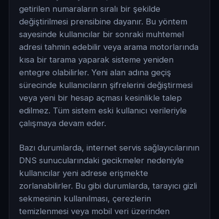
getirilen numaraların sıralı bir şekilde
değiştirilmesi prensibine dayanır. Bu yöntem
sayesinde kullanıcılar bir sonraki muhtemel
adresi tahmin edebilir veya arama motorlarında
kısa bir tarama yaparak sisteme yeniden
entegre olabilirler. Yeni alan adına geçiş
sürecinde kullanıcıların şifrelerini değiştirmesi
veya yeni bir hesap açması kesinlikle talep
edilmez. Tüm sistem eski kullanıcı verileriyle
çalışmaya devam eder.
Bazı durumlarda, internet servis sağlayıcılarının
DNS sunucularındaki gecikmeler nedeniyle
kullanıcılar yeni adrese erişmekte
zorlanabilirler. Bu gibi durumlarda, tarayıcı gizli
sekmesinin kullanılması, çerezlerin
temizlenmesi veya mobil veri üzerinden