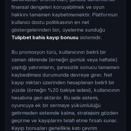
finansal dengeleri koruyabilmek ve oyun
hakkını tamamen kaybetmemektir. Platformun
kullanıcı dostu politikasının en net
göstergelerinden biri, üyelerine sunduğu
Tulipbet bahis kayıp bonusu
sistemidir.
Bu promosyon türü, kullanıcının belirli bir
zaman diliminde (örneğin günlük veya haftalık)
yaptığı yatırımların, şanssızlık sonucu tamamen
kaybedilmesi durumunda devreye girer. Net
kayıp miktarı üzerinden hesaplanan belirli bir
yüzde (örneğin %20 bakiye iadesi), kullanıcının
hesabına geri aktarılır. Bu iade sistemi,
oyuncuya ek bir sermaye yükümlülüğü
getirmeden sistemde kalma, stratejisini gözden
geçirme ve kayıplarını telafi etme fırsatı sunar.
Kayıp bonusları genellikle katı çevrim