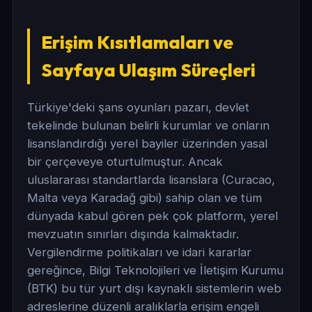
Erişim Kısıtlamaları ve
Sayfaya Ulaşım Süreçleri
Türkiye'deki şans oyunları pazarı, devlet
tekelinde bulunan belirli kurumlar ve onların
lisanslandırdığı yerel bayiler üzerinden yasal
bir çerçeveye oturtulmuştur. Ancak
uluslararası standartlarda lisanslara (Curacao,
Malta veya Karadağ gibi) sahip olan ve tüm
dünyada kabul gören pek çok platform, yerel
mevzuatın sınırları dışında kalmaktadır.
Vergilendirme politikaları ve idari kararlar
gereğince, Bilgi Teknolojileri ve İletişim Kurumu
(BTK) bu tür yurt dışı kaynaklı sistemlerin web
adreslerine düzenli aralıklarla erişim engeli