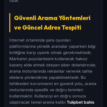
tutar.
Güvenli Arama Yöntemleri
ve Güncel Adres Tespiti
İnternet ortamında şans oyunları
platformlarına yönelik aramalar yaparken bilgi
kirliliğine karşı uyanık olmak gerekmektedir.
Markanın popülaritesini kullanarak haksız
kazanç elde etmek isteyen siber dolandırıcılar,
arama motorlarında reklamlar vererek sahte
sitelere yönlendirme yapabilmektedir. Bu
tehlikeden korunmanın en güvenli yolu, arama
motorlarında spesifik ve doğru terimleri
kullanmaktır. Kullanıcıyı en doğru sonuca
ulaştıracak temel arama kalıbı
Tulipbet bahis