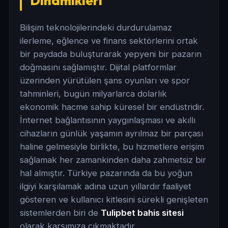
Dinamikleri
Bilişim teknolojilerindeki durdurulamaz
ilerleme, eğlence ve finans sektörlerini ortak
bir paydada buluşturarak yepyeni bir pazarın
doğmasını sağlamıştır. Dijital platformlar
üzerinden yürütülen şans oyunları ve spor
tahminleri, bugün milyarlarca dolarlık
ekonomik hacme sahip küresel bir endüstridir.
İnternet bağlantısının yaygınlaşması ve akıllı
cihazların günlük yaşamın ayrılmaz bir parçası
haline gelmesiyle birlikte, bu hizmetlere erişim
sağlamak her zamankinden daha zahmetsiz bir
hal almıştır. Türkiye pazarında da bu yoğun
ilgiyi karşılamak adına uzun yıllardır faaliyet
gösteren ve kullanıcı kitlesini sürekli genişleten
sistemlerden biri de
Tulipbet bahis sitesi
olarak karşımıza çıkmaktadır.