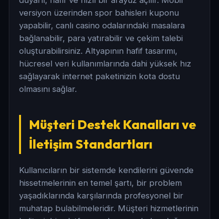
duyarlı, hafif ve hızlı bir arayüz açılır. Mobil
versiyon üzerinden spor bahisleri kuponu
yapabilir, canlı casino odalarındaki masalara
bağlanabilir, para yatırabilir ve çekim talebi
oluşturabilirsiniz. Altyapının hafif tasarımı,
hücresel veri kullanımlarında dahi yüksek hız
sağlayarak internet paketinizin kota dostu
olmasını sağlar.
Müşteri Destek Kanalları ve
İletişim Standartları
Kullanıcıların bir sistemde kendilerini güvende
hissetmelerinin en temel şartı, bir problem
yaşadıklarında karşılarında profesyonel bir
muhatap bulabilmeleridir. Müşteri hizmetlerinin