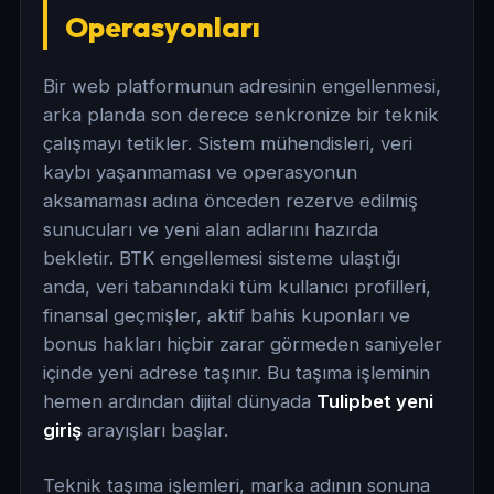
Operasyonları
Bir web platformunun adresinin engellenmesi,
arka planda son derece senkronize bir teknik
çalışmayı tetikler. Sistem mühendisleri, veri
kaybı yaşanmaması ve operasyonun
aksamaması adına önceden rezerve edilmiş
sunucuları ve yeni alan adlarını hazırda
bekletir. BTK engellemesi sisteme ulaştığı
anda, veri tabanındaki tüm kullanıcı profilleri,
finansal geçmişler, aktif bahis kuponları ve
bonus hakları hiçbir zarar görmeden saniyeler
içinde yeni adrese taşınır. Bu taşıma işleminin
hemen ardından dijital dünyada
Tulipbet yeni
giriş
arayışları başlar.
Teknik taşıma işlemleri, marka adının sonuna