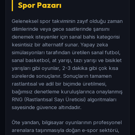
Spor Pazarı
Geleneksel spor takviminin zayıf olduğu zaman
dilimlerinde veya gece saatlerinde şansını
denemek isteyenler için sanal bahis kategorisi
kesintisiz bir alternatif sunar. Yapay zeka
simülasyonları tarafından üretilen sanal futbol,
sanal basketbol, at yarışı, tazı yarışı ve bisiklet
yarışları gibi oyunlar, 2-3 dakika gibi çok kısa
sürelerde sonuçlanır. Sonuçların tamamen
rastlantısal ve adil bir biçimde üretilmesi,
bağımsız denetleme kuruluşlarınca onaylanmış
RNG (Rastlantısal Sayı Üreticisi) algoritmaları
sayesinde güvence altındadır.
Öte yandan, bilgisayar oyunlarının profesyonel
arenalara taşınmasıyla doğan e-spor sektörü,