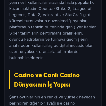
yeni nesil kullanıcılar arasında hızla popülerlik
kazanmaktadır. Counter-Strike 2, League of
Legends, Dota 2, Valorant ve StarCraft gibi
küresel turnuvaların düzenlendiği oyunlar,
platformun tahmin bülteninde geniş yer kaplar.
Siber takımların performans grafiklerini,
oyuncu kadrolarını ve turnuva geçmişlerini
analiz eden kullanıcılar, bu dijital mücadeleler
üzerine yüksek oranlarla tahminlerde
bulunabilmektedir.
Casino ve Canlı Casino
Dünyasının İç Yapısı
Şans oyunlarının en renkli ve yüksek heyecan
barındıran diğer bir ayağı ise casino