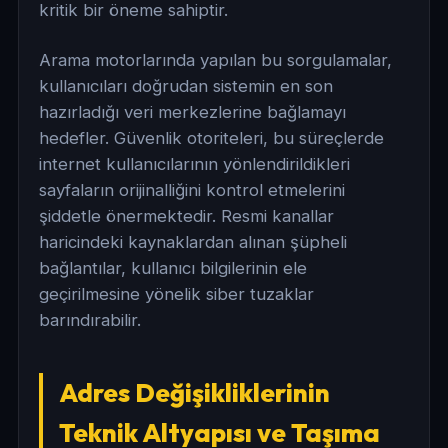
kritik bir öneme sahiptir.
Arama motorlarında yapılan bu sorgulamalar,
kullanıcıları doğrudan sistemin en son
hazırladığı veri merkezlerine bağlamayı
hedefler. Güvenlik otoriteleri, bu süreçlerde
internet kullanıcılarının yönlendirildikleri
sayfaların orijinalliğini kontrol etmelerini
şiddetle önermektedir. Resmi kanallar
haricindeki kaynaklardan alınan şüpheli
bağlantılar, kullanıcı bilgilerinin ele
geçirilmesine yönelik siber tuzaklar
barındırabilir.
Adres Değişikliklerinin
Teknik Altyapısı ve Taşıma