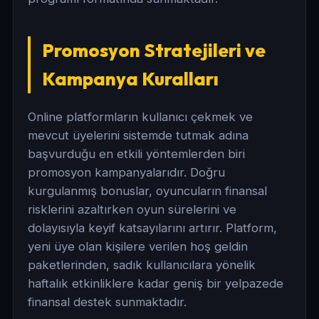
Promosyon Stratejileri ve
Kampanya Kuralları
Online platformların kullanıcı çekmek ve
mevcut üyelerini sistemde tutmak adına
başvurduğu en etkili yöntemlerden biri
promosyon kampanyalarıdır. Doğru
kurgulanmış bonuslar, oyuncuların finansal
risklerini azaltırken oyun sürelerini ve
dolayısıyla keyif katsayılarını artırır. Platform,
yeni üye olan kişilere verilen hoş geldin
paketlerinden, sadık kullanıcılara yönelik
haftalık etkinliklere kadar geniş bir yelpazede
finansal destek sunmaktadır.