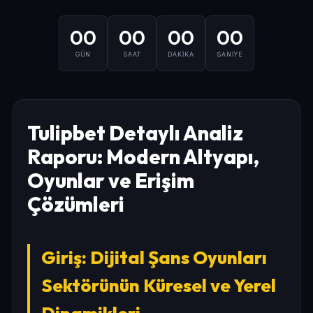
00
00
00
00
GÜN
SAAT
DAKİKA
SANİYE
Tulipbet Detaylı Analiz
Raporu: Modern Altyapı,
Oyunlar ve Erişim
Çözümleri
Giriş: Dijital Şans Oyunları
Sektörünün Küresel ve Yerel