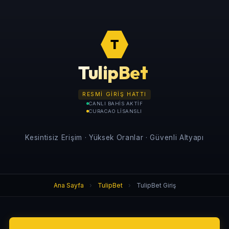
T
TulipBet
RESMI GIRIŞ HATTI
CANLI BAHIS AKTIF
CURACAO LISANSLI
Kesintisiz Erişim · Yüksek Oranlar · Güvenli Altyapı
Ana Sayfa
›
TulipBet
›
TulipBet Giriş