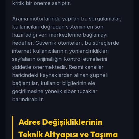
kritik bir öneme sahiptir.
Arama motorlarında yapılan bu sorgulamalar,
kullanıcıları doğrudan sistemin en son
hazırladığı veri merkezlerine bağlamayı
hedefler. Güvenlik otoriteleri, bu süreçlerde
internet kullanıcılarının yönlendirildikleri
sayfaların orijinalliğini kontrol etmelerini
şiddetle önermektedir. Resmi kanallar
haricindeki kaynaklardan alınan şüpheli
bağlantılar, kullanıcı bilgilerinin ele
geçirilmesine yönelik siber tuzaklar
barındırabilir.
Adres Değişikliklerinin
Teknik Altyapısı ve Taşıma