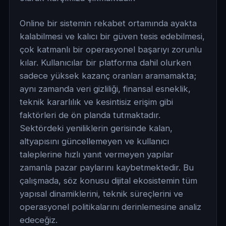
Online bir sistemin rekabet ortamında ayakta
kalabilmesi ve kalıcı bir güven tesis edebilmesi,
çok katmanlı bir operasyonel başarıyı zorunlu
kılar. Kullanıcılar bir platforma dahil olurken
sadece yüksek kazanç oranları aramamakta;
aynı zamanda veri gizliliği, finansal esneklik,
teknik kararlılık ve kesintisiz erişim gibi
faktörleri de ön planda tutmaktadır.
Sektördeki yeniliklerin gerisinde kalan,
altyapısını güncellemeyen ve kullanıcı
taleplerine hızlı yanıt vermeyen yapılar
zamanla pazar paylarını kaybetmektedir. Bu
çalışmada, söz konusu dijital ekosistemin tüm
yapısal dinamiklerini, teknik süreçlerini ve
operasyonel politikalarını derinlemesine analiz
edeceğiz.