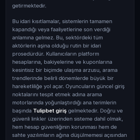
getirmektedir.
Bu idari kısıtlamalar, sistemlerin tamamen
kapandığı veya faaliyetlerine son verdiği
anlamına gelmez. Bu, sektördeki tüm
aktörlerin aşina olduğu rutin bir idari
prosedürdür. Kullanıcıların platform
hesaplarına, bakiyelerine ve kuponlarına
kesintisiz bir biçimde ulaşma arzusu, arama
trendlerinde belirli dönemlerde büyük bir
hareketliliğe yol açar. Oyuncuların güncel giriş
noktalarını tespit etmek adına arama
motorlarında yoğunlaştırdığı ana terimlerin
başında
Tulipbet giriş
gelmektedir. Doğru ve
güvenli linkler üzerinden sisteme dahil olmak,
hem hesap güvenliğinin korunması hem de
sahte yazılımların ağına düşülmemesi açısından