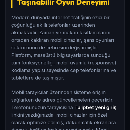
Taşınabilir Oyun Deneyimi
Modern dünyada internet trafiğinin ezici bir
çoğunluğu akıllı telefonlar üzerinden
akmaktadır. Zaman ve mekan kısıtlamalarını
ortadan kaldıran mobil cihazlar, şans oyunları
sektörünün de çehresini değiştirmiştir.
Platform, masaüstü bilgisayarlarda sunduğu
tüm fonksiyonelliği, mobil uyumlu (responsive)
kodlama yapısı sayesinde cep telefonlarına ve
tabletlere de taşımıştır.
Mobil tarayıcılar üzerinden sisteme erişim
sağlarken de adres güncellemeleri geçerlidir.
Telefonunuzun tarayıcısına
Tulipbet yeni giriş
linkini yazdığınızda, mobil cihazlar için özel
olarak optimize edilmiş, dokunmatik ekranlara