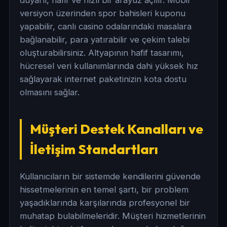
duyarlı, hafif ve hızlı bir arayüz açılır. Mobil
versiyon üzerinden spor bahisleri kuponu
yapabilir, canlı casino odalarındaki masalara
bağlanabilir, para yatırabilir ve çekim talebi
oluşturabilirsiniz. Altyapının hafif tasarımı,
hücresel veri kullanımlarında dahi yüksek hız
sağlayarak internet paketinizin kota dostu
olmasını sağlar.
Müşteri Destek Kanalları ve
İletişim Standartları
Kullanıcıların bir sistemde kendilerini güvende
hissetmelerinin en temel şartı, bir problem
yaşadıklarında karşılarında profesyonel bir
muhatap bulabilmeleridir. Müşteri hizmetlerinin