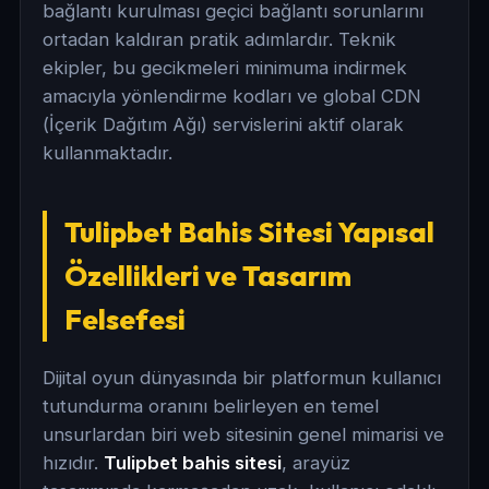
bağlantı kurulması geçici bağlantı sorunlarını
ortadan kaldıran pratik adımlardır. Teknik
ekipler, bu gecikmeleri minimuma indirmek
amacıyla yönlendirme kodları ve global CDN
(İçerik Dağıtım Ağı) servislerini aktif olarak
kullanmaktadır.
Tulipbet Bahis Sitesi Yapısal
Özellikleri ve Tasarım
Felsefesi
Dijital oyun dünyasında bir platformun kullanıcı
tutundurma oranını belirleyen en temel
unsurlardan biri web sitesinin genel mimarisi ve
hızıdır.
Tulipbet bahis sitesi
, arayüz