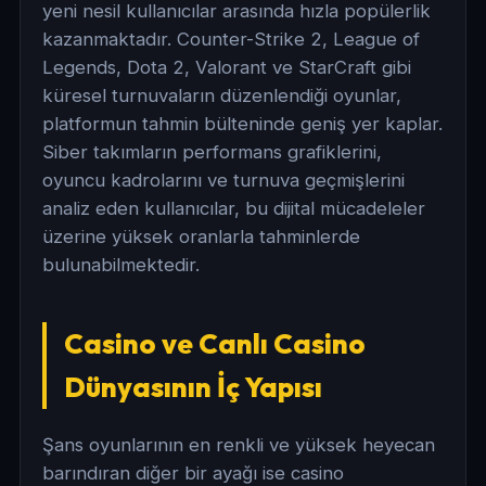
yeni nesil kullanıcılar arasında hızla popülerlik
kazanmaktadır. Counter-Strike 2, League of
Legends, Dota 2, Valorant ve StarCraft gibi
küresel turnuvaların düzenlendiği oyunlar,
platformun tahmin bülteninde geniş yer kaplar.
Siber takımların performans grafiklerini,
oyuncu kadrolarını ve turnuva geçmişlerini
analiz eden kullanıcılar, bu dijital mücadeleler
üzerine yüksek oranlarla tahminlerde
bulunabilmektedir.
Casino ve Canlı Casino
Dünyasının İç Yapısı
Şans oyunlarının en renkli ve yüksek heyecan
barındıran diğer bir ayağı ise casino