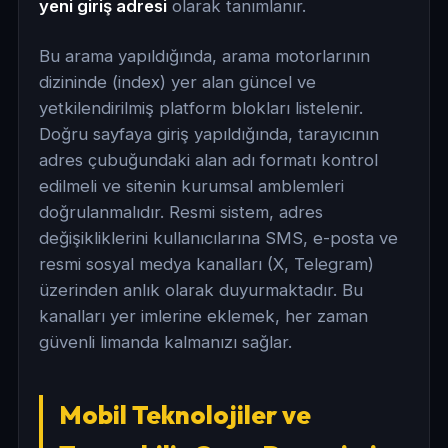
yeni giriş adresi
olarak tanımlanır.
Bu arama yapıldığında, arama motorlarının
dizininde (index) yer alan güncel ve
yetkilendirilmiş platform blokları listelenir.
Doğru sayfaya giriş yapıldığında, tarayıcının
adres çubuğundaki alan adı formatı kontrol
edilmeli ve sitenin kurumsal amblemleri
doğrulanmalıdır. Resmi sistem, adres
değişikliklerini kullanıcılarına SMS, e-posta ve
resmi sosyal medya kanalları (X, Telegram)
üzerinden anlık olarak duyurmaktadır. Bu
kanalları yer imlerine eklemek, her zaman
güvenli limanda kalmanızı sağlar.
Mobil Teknolojiler ve