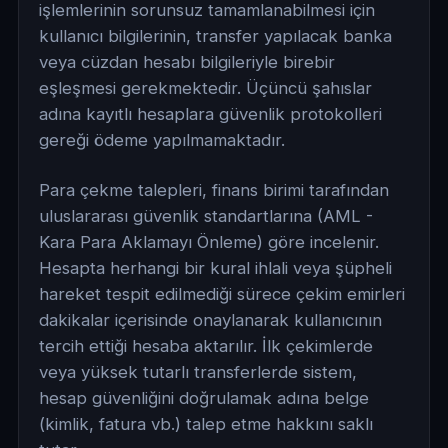
işlemlerinin sorunsuz tamamlanabilmesi için
kullanıcı bilgilerinin, transfer yapılacak banka
veya cüzdan hesabı bilgileriyle birebir
eşleşmesi gerekmektedir. Üçüncü şahıslar
adına kayıtlı hesaplara güvenlik protokolleri
gereği ödeme yapılmamaktadır.
Para çekme talepleri, finans birimi tarafından
uluslararası güvenlik standartlarına (AML -
Kara Para Aklamayı Önleme) göre incelenir.
Hesapta herhangi bir kural ihlali veya şüpheli
hareket tespit edilmediği sürece çekim emirleri
dakikalar içerisinde onaylanarak kullanıcının
tercih ettiği hesaba aktarılır. İlk çekimlerde
veya yüksek tutarlı transferlerde sistem,
hesap güvenliğini doğrulamak adına belge
(kimlik, fatura vb.) talep etme hakkını saklı