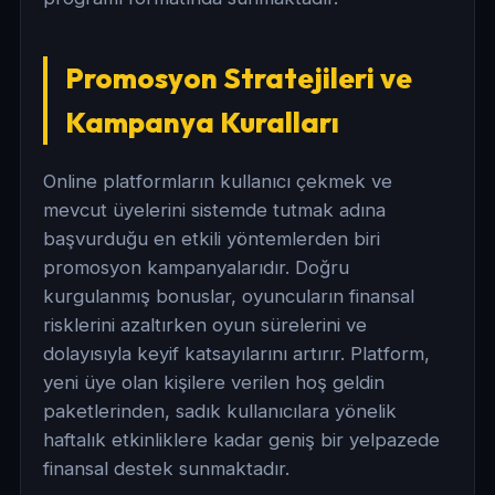
Promosyon Stratejileri ve
Kampanya Kuralları
Online platformların kullanıcı çekmek ve
mevcut üyelerini sistemde tutmak adına
başvurduğu en etkili yöntemlerden biri
promosyon kampanyalarıdır. Doğru
kurgulanmış bonuslar, oyuncuların finansal
risklerini azaltırken oyun sürelerini ve
dolayısıyla keyif katsayılarını artırır. Platform,
yeni üye olan kişilere verilen hoş geldin
paketlerinden, sadık kullanıcılara yönelik
haftalık etkinliklere kadar geniş bir yelpazede
finansal destek sunmaktadır.