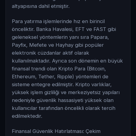
altyapısına dahil etmiştir.
Para yatırma işlemlerinde hız en birincil
önceliktir. Banka Havalesi, EFT ve FAST gibi
geleneksel yöntemlerin yanı sıra Papara,
Payfix, Mefete ve Hayhay gibi popüler
elektronik cüzdanlar aktif olarak
kullanılmaktadır. Ayrıca son dönemin en büyük
finansal trendi olan Kripto Para (Bitcoin,
Ethereum, Tether, Ripple) yöntemleri de
sisteme entegre edilmiştir. Kripto varlıklar,
yüksek işlem gizliliği ve merkeziyetsiz yapıları
nedeniyle güvenlik hassasiyeti yüksek olan
kullanıcılar tarafından öncelikli olarak tercih
edilmektedir.
Finansal Güvenlik Hatırlatması: Çekim