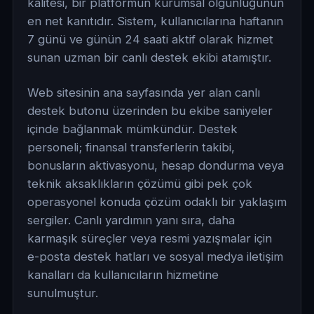
kalitesi, bir platformun kurumsal olgunluğunun
en net kanıtıdır. Sistem, kullanıcılarına haftanın
7 günü ve günün 24 saati aktif olarak hizmet
sunan uzman bir canlı destek ekibi atamıştır.
Web sitesinin ana sayfasında yer alan canlı
destek butonu üzerinden bu ekibe saniyeler
içinde bağlanmak mümkündür. Destek
personeli; finansal transferlerin takibi,
bonusların aktivasyonu, hesap dondurma veya
teknik aksaklıkların çözümü gibi pek çok
operasyonel konuda çözüm odaklı bir yaklaşım
sergiler. Canlı yardımın yanı sıra, daha
karmaşık süreçler veya resmi yazışmalar için
e-posta destek hatları ve sosyal medya iletişim
kanalları da kullanıcıların hizmetine
sunulmuştur.