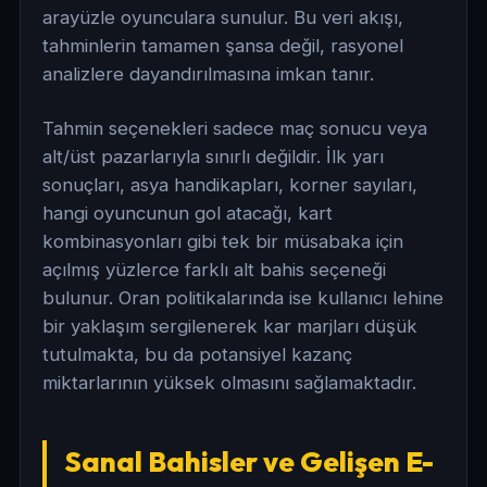
arayüzle oyunculara sunulur. Bu veri akışı,
tahminlerin tamamen şansa değil, rasyonel
analizlere dayandırılmasına imkan tanır.
Tahmin seçenekleri sadece maç sonucu veya
alt/üst pazarlarıyla sınırlı değildir. İlk yarı
sonuçları, asya handikapları, korner sayıları,
hangi oyuncunun gol atacağı, kart
kombinasyonları gibi tek bir müsabaka için
açılmış yüzlerce farklı alt bahis seçeneği
bulunur. Oran politikalarında ise kullanıcı lehine
bir yaklaşım sergilenerek kar marjları düşük
tutulmakta, bu da potansiyel kazanç
miktarlarının yüksek olmasını sağlamaktadır.
Sanal Bahisler ve Gelişen E-