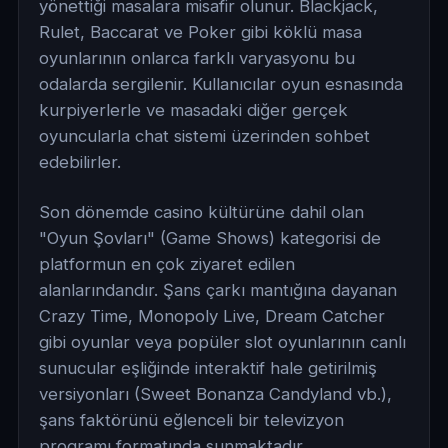
yönettiği masalara misafir olunur. Blackjack,
Rulet, Baccarat ve Poker gibi köklü masa
oyunlarının onlarca farklı varyasyonu bu
odalarda sergilenir. Kullanıcılar oyun esnasında
kurpiyerlerle ve masadaki diğer gerçek
oyuncularla chat sistemi üzerinden sohbet
edebilirler.
Son dönemde casino kültürüne dahil olan
"Oyun Şovları" (Game Shows) kategorisi de
platformun en çok ziyaret edilen
alanlarındandır. Şans çarkı mantığına dayanan
Crazy Time, Monopoly Live, Dream Catcher
gibi oyunlar veya popüler slot oyunlarının canlı
sunucular eşliğinde interaktif hale getirilmiş
versiyonları (Sweet Bonanza Candyland vb.),
şans faktörünü eğlenceli bir televizyon
programı formatında sunmaktadır.