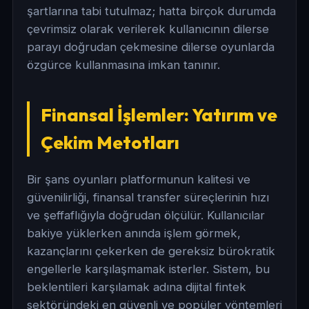
şartlarına tabi tutulmaz; hatta birçok durumda
çevrimsiz olarak verilerek kullanıcının dilerse
parayı doğrudan çekmesine dilerse oyunlarda
özgürce kullanmasına imkan tanınır.
Finansal İşlemler: Yatırım ve
Çekim Metotları
Bir şans oyunları platformunun kalitesi ve
güvenilirliği, finansal transfer süreçlerinin hızı
ve şeffaflığıyla doğrudan ölçülür. Kullanıcılar
bakiye yüklerken anında işlem görmek,
kazançlarını çekerken de gereksiz bürokratik
engellerle karşılaşmamak isterler. Sistem, bu
beklentileri karşılamak adına dijital fintek
sektöründeki en güvenli ve popüler yöntemleri