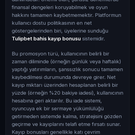
finansal dengeleri koruyabilmek ve oyun
hakkını tamamen kaybetmemektir. Platformun
kullanıcı dostu politikasının en net
göstergelerinden biri, üyelerine sunduğu
Tulipbet bahis kayıp bonusu
sistemidir.
Bu promosyon türü, kullanıcının belirli bir
zaman diliminde (örneğin günlük veya haftalık)
yaptığı yatırımların, şanssızlık sonucu tamamen
kaybedilmesi durumunda devreye girer. Net
kayıp miktarı üzerinden hesaplanan belirli bir
yüzde (örneğin %20 bakiye iadesi), kullanıcının
hesabına geri aktarılır. Bu iade sistemi,
oyuncuya ek bir sermaye yükümlülüğü
getirmeden sistemde kalma, stratejisini gözden
geçirme ve kayıplarını telafi etme fırsatı sunar.
Kayıp bonusları genellikle katı çevrim