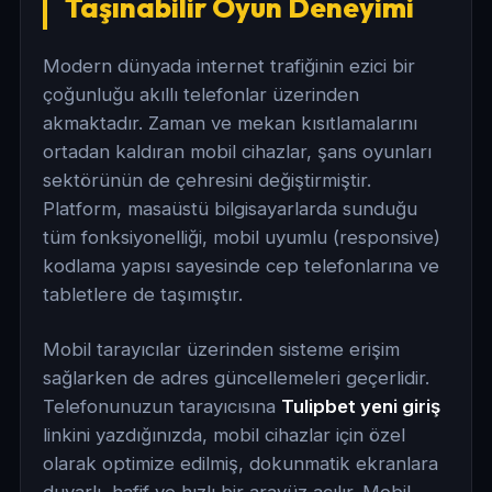
Taşınabilir Oyun Deneyimi
Modern dünyada internet trafiğinin ezici bir
çoğunluğu akıllı telefonlar üzerinden
akmaktadır. Zaman ve mekan kısıtlamalarını
ortadan kaldıran mobil cihazlar, şans oyunları
sektörünün de çehresini değiştirmiştir.
Platform, masaüstü bilgisayarlarda sunduğu
tüm fonksiyonelliği, mobil uyumlu (responsive)
kodlama yapısı sayesinde cep telefonlarına ve
tabletlere de taşımıştır.
Mobil tarayıcılar üzerinden sisteme erişim
sağlarken de adres güncellemeleri geçerlidir.
Telefonunuzun tarayıcısına
Tulipbet yeni giriş
linkini yazdığınızda, mobil cihazlar için özel
olarak optimize edilmiş, dokunmatik ekranlara