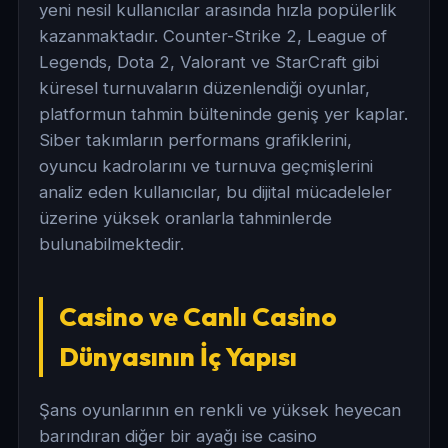
yeni nesil kullanıcılar arasında hızla popülerlik
kazanmaktadır. Counter-Strike 2, League of
Legends, Dota 2, Valorant ve StarCraft gibi
küresel turnuvaların düzenlendiği oyunlar,
platformun tahmin bülteninde geniş yer kaplar.
Siber takımların performans grafiklerini,
oyuncu kadrolarını ve turnuva geçmişlerini
analiz eden kullanıcılar, bu dijital mücadeleler
üzerine yüksek oranlarla tahminlerde
bulunabilmektedir.
Casino ve Canlı Casino
Dünyasının İç Yapısı
Şans oyunlarının en renkli ve yüksek heyecan
barındıran diğer bir ayağı ise casino