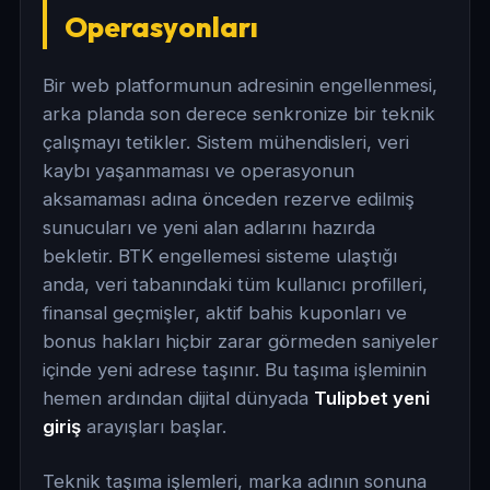
Operasyonları
Bir web platformunun adresinin engellenmesi,
arka planda son derece senkronize bir teknik
çalışmayı tetikler. Sistem mühendisleri, veri
kaybı yaşanmaması ve operasyonun
aksamaması adına önceden rezerve edilmiş
sunucuları ve yeni alan adlarını hazırda
bekletir. BTK engellemesi sisteme ulaştığı
anda, veri tabanındaki tüm kullanıcı profilleri,
finansal geçmişler, aktif bahis kuponları ve
bonus hakları hiçbir zarar görmeden saniyeler
içinde yeni adrese taşınır. Bu taşıma işleminin
hemen ardından dijital dünyada
Tulipbet yeni
giriş
arayışları başlar.
Teknik taşıma işlemleri, marka adının sonuna