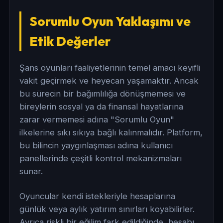
Sorumlu Oyun Yaklaşımı ve
Etik Değerler
Şans oyunları faaliyetlerinin temel amacı keyifli
vakit geçirmek ve heyecan yaşamaktır. Ancak
bu sürecin bir bağımlılığa dönüşmemesi ve
bireylerin sosyal ya da finansal hayatlarına
zarar vermemesi adına "Sorumlu Oyun"
ilkelerine sıkı sıkıya bağlı kalınmalıdır. Platform,
bu bilincin yaygınlaşması adına kullanıcı
panellerinde çeşitli kontrol mekanizmaları
sunar.
Oyuncular kendi istekleriyle hesaplarına
günlük veya aylık yatırım sınırları koyabilirler.
Ayrıca riskli bir eğilim fark edildiğinde, hesabı