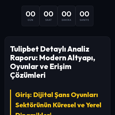
00
00
00
00
GÜN
SAAT
DAKİKA
SANİYE
Tulipbet Detaylı Analiz
Raporu: Modern Altyapı,
Oyunlar ve Erişim
Çözümleri
Giriş: Dijital Şans Oyunları
Sektörünün Küresel ve Yerel