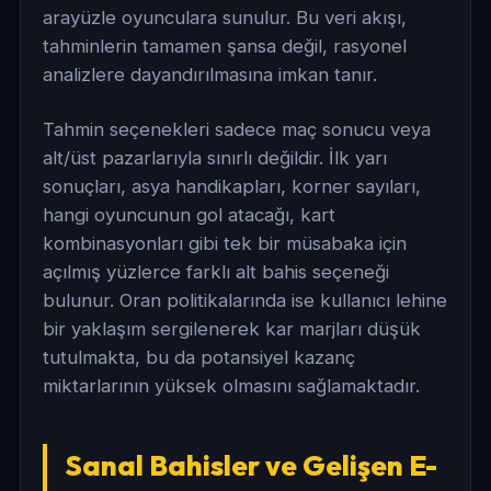
arayüzle oyunculara sunulur. Bu veri akışı,
tahminlerin tamamen şansa değil, rasyonel
analizlere dayandırılmasına imkan tanır.
Tahmin seçenekleri sadece maç sonucu veya
alt/üst pazarlarıyla sınırlı değildir. İlk yarı
sonuçları, asya handikapları, korner sayıları,
hangi oyuncunun gol atacağı, kart
kombinasyonları gibi tek bir müsabaka için
açılmış yüzlerce farklı alt bahis seçeneği
bulunur. Oran politikalarında ise kullanıcı lehine
bir yaklaşım sergilenerek kar marjları düşük
tutulmakta, bu da potansiyel kazanç
miktarlarının yüksek olmasını sağlamaktadır.
Sanal Bahisler ve Gelişen E-