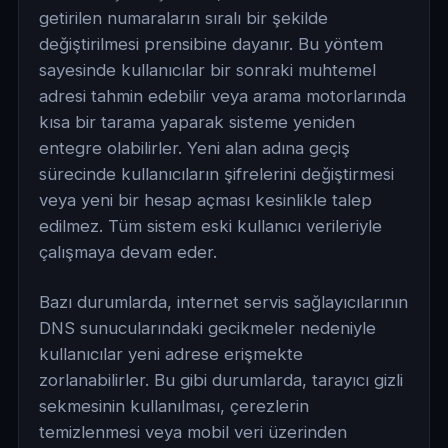
getirilen numaraların sıralı bir şekilde
değiştirilmesi prensibine dayanır. Bu yöntem
sayesinde kullanıcılar bir sonraki muhtemel
adresi tahmin edebilir veya arama motorlarında
kısa bir tarama yaparak sisteme yeniden
entegre olabilirler. Yeni alan adına geçiş
sürecinde kullanıcıların şifrelerini değiştirmesi
veya yeni bir hesap açması kesinlikle talep
edilmez. Tüm sistem eski kullanıcı verileriyle
çalışmaya devam eder.
Bazı durumlarda, internet servis sağlayıcılarının
DNS sunucularındaki gecikmeler nedeniyle
kullanıcılar yeni adrese erişmekte
zorlanabilirler. Bu gibi durumlarda, tarayıcı gizli
sekmesinin kullanılması, çerezlerin
temizlenmesi veya mobil veri üzerinden