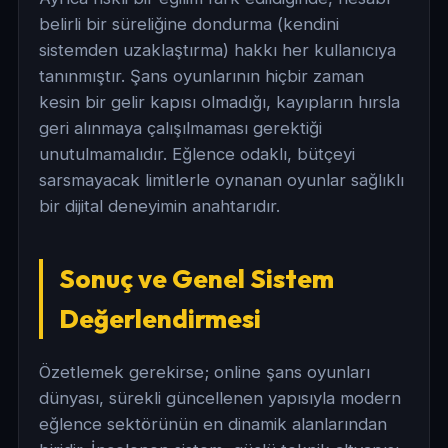
belirli bir süreliğine dondurma (kendini
sistemden uzaklaştırma) hakkı her kullanıcıya
tanınmıştır. Şans oyunlarının hiçbir zaman
kesin bir gelir kapısı olmadığı, kayıpların hırsla
geri alınmaya çalışılmaması gerektiği
unutulmamalıdır. Eğlence odaklı, bütçeyi
sarsmayacak limitlerle oynanan oyunlar sağlıklı
bir dijital deneyimin anahtarıdır.
Sonuç ve Genel Sistem
Değerlendirmesi
Özetlemek gerekirse; online şans oyunları
dünyası, sürekli güncellenen yapısıyla modern
eğlence sektörünün en dinamik alanlarından