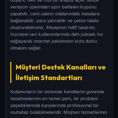
duyarlı, hafif ve hızlı bir arayüz açılır. Mobil
versiyon üzerinden spor bahisleri kuponu
yapabilir, canlı casino odalarındaki masalara
bağlanabilir, para yatırabilir ve çekim talebi
oluşturabilirsiniz. Altyapının hafif tasarımı,
hücresel veri kullanımlarında dahi yüksek hız
sağlayarak internet paketinizin kota dostu
olmasını sağlar.
Müşteri Destek Kanalları ve
İletişim Standartları
Kullanıcıların bir sistemde kendilerini güvende
hissetmelerinin en temel şartı, bir problem
yaşadıklarında karşılarında profesyonel bir
muhatap bulabilmeleridir. Müşteri hizmetlerinin