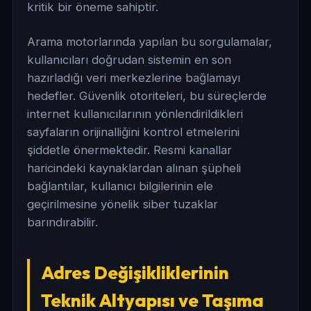
kritik bir öneme sahiptir.
Arama motorlarında yapılan bu sorgulamalar,
kullanıcıları doğrudan sistemin en son
hazırladığı veri merkezlerine bağlamayı
hedefler. Güvenlik otoriteleri, bu süreçlerde
internet kullanıcılarının yönlendirildikleri
sayfaların orijinalliğini kontrol etmelerini
şiddetle önermektedir. Resmi kanallar
haricindeki kaynaklardan alınan şüpheli
bağlantılar, kullanıcı bilgilerinin ele
geçirilmesine yönelik siber tuzaklar
barındırabilir.
Adres Değişikliklerinin
Teknik Altyapısı ve Taşıma