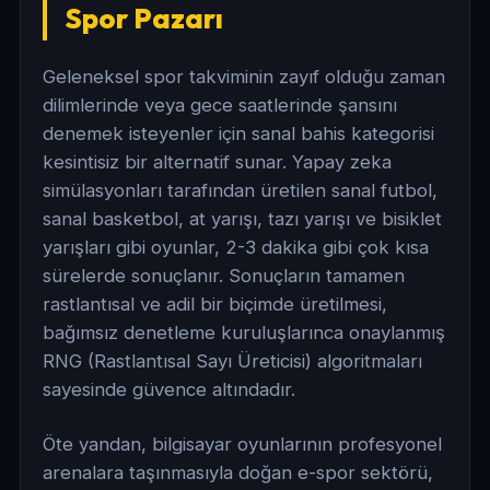
Spor Pazarı
Geleneksel spor takviminin zayıf olduğu zaman
dilimlerinde veya gece saatlerinde şansını
denemek isteyenler için sanal bahis kategorisi
kesintisiz bir alternatif sunar. Yapay zeka
simülasyonları tarafından üretilen sanal futbol,
sanal basketbol, at yarışı, tazı yarışı ve bisiklet
yarışları gibi oyunlar, 2-3 dakika gibi çok kısa
sürelerde sonuçlanır. Sonuçların tamamen
rastlantısal ve adil bir biçimde üretilmesi,
bağımsız denetleme kuruluşlarınca onaylanmış
RNG (Rastlantısal Sayı Üreticisi) algoritmaları
sayesinde güvence altındadır.
Öte yandan, bilgisayar oyunlarının profesyonel
arenalara taşınmasıyla doğan e-spor sektörü,