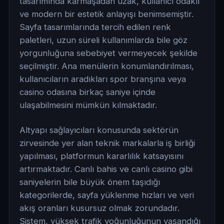
tasarımında karmaşadan uzak, kullanıcı odaklı
ve modern bir estetik anlayışı benimsemiştir.
Sayfa tasarımlarında tercih edilen renk
paletleri, uzun süreli kullanımlarda bile göz
yorgunluğuna sebebiyet vermeyecek şekilde
seçilmiştir. Ana menülerin konumlandırılması,
kullanıcıların aradıkları spor branşına veya
casino odasına birkaç saniye içinde
ulaşabilmesini mümkün kılmaktadır.
Altyapı sağlayıcıları konusunda sektörün
zirvesinde yer alan teknik markalarla iş birliği
yapılması, platformun kararlılık katsayısını
artırmaktadır. Canlı bahis ve canlı casino gibi
saniyelerin bile büyük önem taşıdığı
kategorilerde, sayfa yüklenme hızları ve veri
akış oranları kusursuz olmak zorundadır.
Sistem, yüksek trafik yoğunluğunun yaşandığı