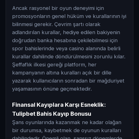
Ancak rasyonel bir oyun deneyimi için
promosyonların genel hüküm ve kurallarının iyi
bilinmesi gerekir. Çevrim şartı olarak
adlandırılan kurallar, hediye edilen bakiyenin
doğrudan banka hesabına çekilebilmesi için
spor bahislerinde veya casino alanında belirli
kurallar dahilinde döndürülmesini zorunlu kılar.
Şeffaflık ilkesi gereği platform, her
kampanyanın altına kuralları açık bir dille
yazarak kullanıcıların sonradan bir mağduriyet
yaşamasının önüne geçmektedir.
Finansal Kayıplara Karşı Esneklik:
Tulipbet Bahis Kayıp Bonusu
Şans oyunlarında kazanmak ne kadar olağan
bir durumsa, kaybetmek de oyunun kuralları
dahilindedir. Önemli olan, şanssız dönemlerde