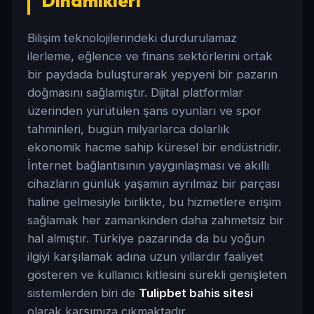
Dinamikleri
Bilişim teknolojilerindeki durdurulamaz
ilerleme, eğlence ve finans sektörlerini ortak
bir paydada buluşturarak yepyeni bir pazarın
doğmasını sağlamıştır. Dijital platformlar
üzerinden yürütülen şans oyunları ve spor
tahminleri, bugün milyarlarca dolarlık
ekonomik hacme sahip küresel bir endüstridir.
İnternet bağlantısının yaygınlaşması ve akıllı
cihazların günlük yaşamın ayrılmaz bir parçası
haline gelmesiyle birlikte, bu hizmetlere erişim
sağlamak her zamankinden daha zahmetsiz bir
hal almıştır. Türkiye pazarında da bu yoğun
ilgiyi karşılamak adına uzun yıllardır faaliyet
gösteren ve kullanıcı kitlesini sürekli genişleten
sistemlerden biri de
Tulipbet bahis sitesi
olarak karşımıza çıkmaktadır.