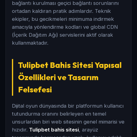
bağlantı kurulması geçici bağlantı sorunlarını
ortadan kaldıran pratik adımlardır. Teknik
ekipler, bu gecikmeleri minimuma indirmek
amacıyla yönlendirme kodları ve global CDN
(İçerik Dağıtım Ağı) servislerini aktif olarak
kullanmaktadır.
Tulipbet Bahis Sitesi Yapısal
Özellikleri ve Tasarım
Felsefesi
Dijital oyun dünyasında bir platformun kullanıcı
tutundurma oranını belirleyen en temel
unsurlardan biri web sitesinin genel mimarisi ve
hızıdır.
Tulipbet bahis sitesi
, arayüz