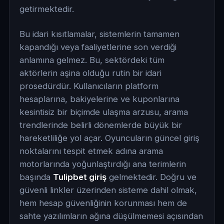
getirmektedir.
Bu idari kısıtlamalar, sistemlerin tamamen
kapandığı veya faaliyetlerine son verdiği
anlamına gelmez. Bu, sektördeki tüm
aktörlerin aşina olduğu rutin bir idari
prosedürdür. Kullanıcıların platform
hesaplarına, bakiyelerine ve kuponlarına
kesintisiz bir biçimde ulaşma arzusu, arama
trendlerinde belirli dönemlerde büyük bir
hareketliliğe yol açar. Oyuncuların güncel giriş
noktalarını tespit etmek adına arama
motorlarında yoğunlaştırdığı ana terimlerin
başında
Tulipbet giriş
gelmektedir. Doğru ve
güvenli linkler üzerinden sisteme dahil olmak,
hem hesap güvenliğinin korunması hem de
sahte yazılımların ağına düşülmemesi açısından