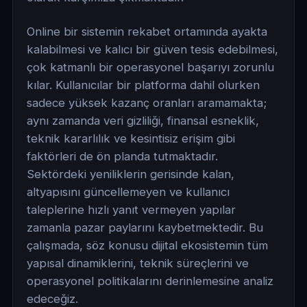
Online bir sistemin rekabet ortamında ayakta
kalabilmesi ve kalıcı bir güven tesis edebilmesi,
çok katmanlı bir operasyonel başarıyı zorunlu
kılar. Kullanıcılar bir platforma dahil olurken
sadece yüksek kazanç oranları aramamakta;
aynı zamanda veri gizliliği, finansal esneklik,
teknik kararlılık ve kesintisiz erişim gibi
faktörleri de ön planda tutmaktadır.
Sektördeki yeniliklerin gerisinde kalan,
altyapısını güncellemeyen ve kullanıcı
taleplerine hızlı yanıt vermeyen yapılar
zamanla pazar paylarını kaybetmektedir. Bu
çalışmada, söz konusu dijital ekosistemin tüm
yapısal dinamiklerini, teknik süreçlerini ve
operasyonel politikalarını derinlemesine analiz
edeceğiz.