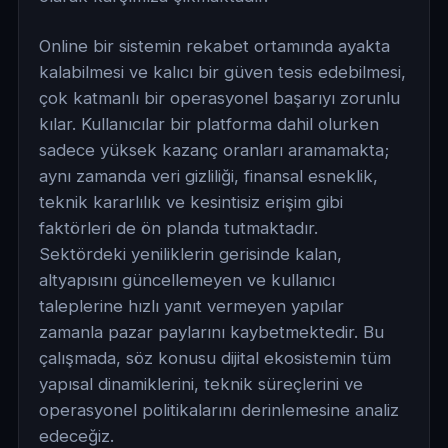
Online bir sistemin rekabet ortamında ayakta
kalabilmesi ve kalıcı bir güven tesis edebilmesi,
çok katmanlı bir operasyonel başarıyı zorunlu
kılar. Kullanıcılar bir platforma dahil olurken
sadece yüksek kazanç oranları aramamakta;
aynı zamanda veri gizliliği, finansal esneklik,
teknik kararlılık ve kesintisiz erişim gibi
faktörleri de ön planda tutmaktadır.
Sektördeki yeniliklerin gerisinde kalan,
altyapısını güncellemeyen ve kullanıcı
taleplerine hızlı yanıt vermeyen yapılar
zamanla pazar paylarını kaybetmektedir. Bu
çalışmada, söz konusu dijital ekosistemin tüm
yapısal dinamiklerini, teknik süreçlerini ve
operasyonel politikalarını derinlemesine analiz
edeceğiz.