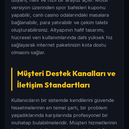
duyarlı, hafif ve hızlı bir arayüz açılır. Mobil
versiyon üzerinden spor bahisleri kuponu
yapabilir, canlı casino odalarındaki masalara
bağlanabilir, para yatırabilir ve çekim talebi
oluşturabilirsiniz. Altyapının hafif tasarımı,
hücresel veri kullanımlarında dahi yüksek hız
sağlayarak internet paketinizin kota dostu
olmasını sağlar.
Müşteri Destek Kanalları ve
İletişim Standartları
Kullanıcıların bir sistemde kendilerini güvende
hissetmelerinin en temel şartı, bir problem
yaşadıklarında karşılarında profesyonel bir
muhatap bulabilmeleridir. Müşteri hizmetlerinin