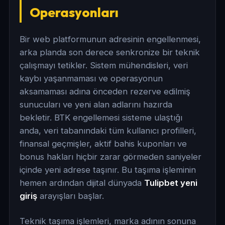
Operasyonları
Bir web platformunun adresinin engellenmesi,
arka planda son derece senkronize bir teknik
çalışmayı tetikler. Sistem mühendisleri, veri
kaybı yaşanmaması ve operasyonun
aksamaması adına önceden rezerve edilmiş
sunucuları ve yeni alan adlarını hazırda
bekletir. BTK engellemesi sisteme ulaştığı
anda, veri tabanındaki tüm kullanıcı profilleri,
finansal geçmişler, aktif bahis kuponları ve
bonus hakları hiçbir zarar görmeden saniyeler
içinde yeni adrese taşınır. Bu taşıma işleminin
hemen ardından dijital dünyada
Tulipbet yeni
giriş
arayışları başlar.
Teknik taşıma işlemleri, marka adının sonuna