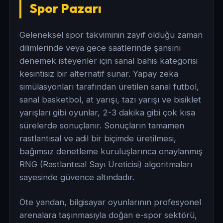
Spor Pazarı
Geleneksel spor takviminin zayıf olduğu zaman
dilimlerinde veya gece saatlerinde şansını
denemek isteyenler için sanal bahis kategorisi
kesintisiz bir alternatif sunar. Yapay zeka
simülasyonları tarafından üretilen sanal futbol,
sanal basketbol, at yarışı, tazı yarışı ve bisiklet
yarışları gibi oyunlar, 2-3 dakika gibi çok kısa
sürelerde sonuçlanır. Sonuçların tamamen
rastlantısal ve adil bir biçimde üretilmesi,
bağımsız denetleme kuruluşlarınca onaylanmış
RNG (Rastlantısal Sayı Üreticisi) algoritmaları
sayesinde güvence altındadır.
Öte yandan, bilgisayar oyunlarının profesyonel
arenalara taşınmasıyla doğan e-spor sektörü,