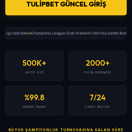
TULIPBET GÜNCEL GIRIŞ
r Lig Canlı Bahis
Champions League Özel Oranlar
%100 Hoş Geldin Bonusu
500K+
2000+
AKTIF ÜYE
OYUN SEÇENEĞI
%99.8
7/24
ÖDEME ORANI
CANLI DESTEK
BÜYÜK ŞAMPIYONLUK TURNUVASINA KALAN SÜRE