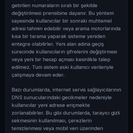
getirilen numaraların sıralı bir şekilde
değiştirilmesi prensibine dayanır. Bu yöntem
sayesinde kullanıcılar bir sonraki muhtemel
adresi tahmin edebilir veya arama motorlarında
kısa bir tarama yaparak sisteme yeniden
entegre olabilirler. Yeni alan adına geçiş
sürecinde kullanıcıların şifrelerini değiştirmesi
veya yeni bir hesap açması kesinlikle talep
edilmez. Tüm sistem eski kullanıcı verileriyle
çalışmaya devam eder.
Bazı durumlarda, internet servis sağlayıcılarının
DNS sunucularındaki gecikmeler nedeniyle
kullanıcılar yeni adrese erişmekte
zorlanabilirler. Bu gibi durumlarda, tarayıcı gizli
sekmesinin kullanılması, çerezlerin
temizlenmesi veya mobil veri üzerinden