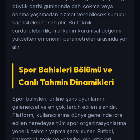
büyük derbi günlerinde dahi çökme veya
donma yaşamadan hizmet verebilecek sunucu
kapasitelerine sahiptir. Bu teknik
sürdürülebilirlik, markanın kurumsal değerini
yükselten en önemli parametreler arasında yer
alır.
Spor Bahisleri Bölümü ve
Canlı Tahmin Dinamikleri
Spor bahisleri, online şans oyunlarının
geleneksel ve en çok tercih edilen alanıdır.
Platform, kullanıcılarına dünya genelinde icra
edilen neredeyse tüm spor organizasyonlarına
yönelik tahmin yapma şansı sunar. Futbol,
basketbol, tenis ve voleybol gibi kitleleri