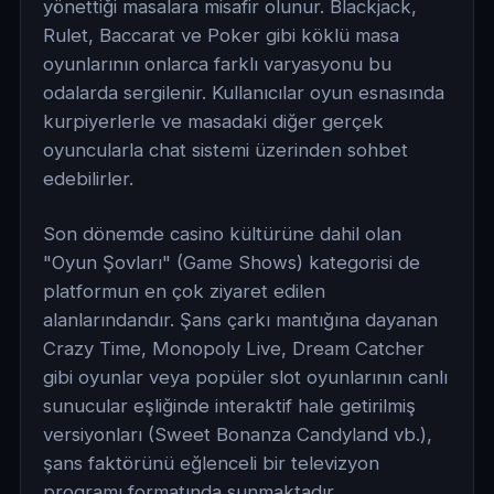
yönettiği masalara misafir olunur. Blackjack,
Rulet, Baccarat ve Poker gibi köklü masa
oyunlarının onlarca farklı varyasyonu bu
odalarda sergilenir. Kullanıcılar oyun esnasında
kurpiyerlerle ve masadaki diğer gerçek
oyuncularla chat sistemi üzerinden sohbet
edebilirler.
Son dönemde casino kültürüne dahil olan
"Oyun Şovları" (Game Shows) kategorisi de
platformun en çok ziyaret edilen
alanlarındandır. Şans çarkı mantığına dayanan
Crazy Time, Monopoly Live, Dream Catcher
gibi oyunlar veya popüler slot oyunlarının canlı
sunucular eşliğinde interaktif hale getirilmiş
versiyonları (Sweet Bonanza Candyland vb.),
şans faktörünü eğlenceli bir televizyon
programı formatında sunmaktadır.