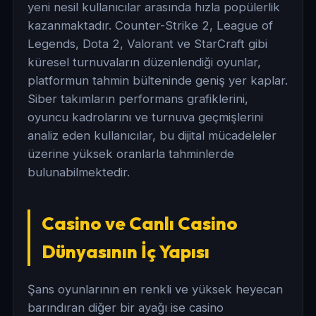
yeni nesil kullanıcılar arasında hızla popülerlik
kazanmaktadır. Counter-Strike 2, League of
Legends, Dota 2, Valorant ve StarCraft gibi
küresel turnuvaların düzenlendiği oyunlar,
platformun tahmin bülteninde geniş yer kaplar.
Siber takımların performans grafiklerini,
oyuncu kadrolarını ve turnuva geçmişlerini
analiz eden kullanıcılar, bu dijital mücadeleler
üzerine yüksek oranlarla tahminlerde
bulunabilmektedir.
Casino ve Canlı Casino
Dünyasının İç Yapısı
Şans oyunlarının en renkli ve yüksek heyecan
barındıran diğer bir ayağı ise casino