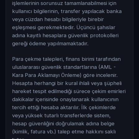
işlemlerinin sorunsuz tamamlanabilmesi için
kullanıcı bilgilerinin, transfer yapılacak banka
veya cüzdan hesabı bilgileriyle birebir
eşleşmesi gerekmektedir. Üçüncü şahıslar
adına kayıtlı hesaplara güvenlik protokolleri
gereği ödeme yapılmamaktadır.
Para çekme talepleri, finans birimi tarafından
uluslararası güvenlik standartlarına (AML -
Kara Para Aklamayı Önleme) göre incelenir.
Hesapta herhangi bir kural ihlali veya şüpheli
hareket tespit edilmediği sürece çekim emirleri
dakikalar içerisinde onaylanarak kullanıcının
tercih ettiği hesaba aktarılır. İlk çekimlerde
veya yüksek tutarlı transferlerde sistem,
hesap güvenliğini doğrulamak adına belge
(kimlik, fatura vb.) talep etme hakkını saklı