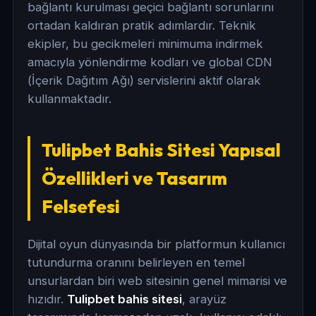
bağlantı kurulması geçici bağlantı sorunlarını
ortadan kaldıran pratik adımlardır. Teknik
ekipler, bu gecikmeleri minimuma indirmek
amacıyla yönlendirme kodları ve global CDN
(İçerik Dağıtım Ağı) servislerini aktif olarak
kullanmaktadır.
Tulipbet Bahis Sitesi Yapısal
Özellikleri ve Tasarım
Felsefesi
Dijital oyun dünyasında bir platformun kullanıcı
tutundurma oranını belirleyen en temel
unsurlardan biri web sitesinin genel mimarisi ve
hızıdır.
Tulipbet bahis sitesi
, arayüz