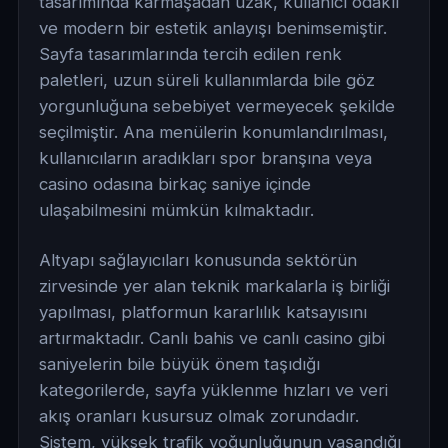
tasarımında karmaşadan uzak, kullanıcı odaklı
ve modern bir estetik anlayışı benimsemiştir.
Sayfa tasarımlarında tercih edilen renk
paletleri, uzun süreli kullanımlarda bile göz
yorgunluğuna sebebiyet vermeyecek şekilde
seçilmiştir. Ana menülerin konumlandırılması,
kullanıcıların aradıkları spor branşına veya
casino odasına birkaç saniye içinde
ulaşabilmesini mümkün kılmaktadır.
Altyapı sağlayıcıları konusunda sektörün
zirvesinde yer alan teknik markalarla iş birliği
yapılması, platformun kararlılık katsayısını
artırmaktadır. Canlı bahis ve canlı casino gibi
saniyelerin bile büyük önem taşıdığı
kategorilerde, sayfa yüklenme hızları ve veri
akış oranları kusursuz olmak zorundadır.
Sistem, yüksek trafik yoğunluğunun yaşandığı