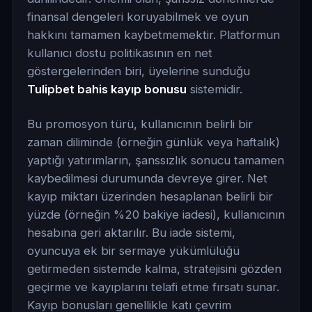
finansal dengeleri koruyabilmek ve oyun
hakkını tamamen kaybetmemektir. Platformun
kullanıcı dostu politikasının en net
göstergelerinden biri, üyelerine sunduğu
Tulipbet bahis kayıp bonusu
sistemidir.
Bu promosyon türü, kullanıcının belirli bir
zaman diliminde (örneğin günlük veya haftalık)
yaptığı yatırımların, şanssızlık sonucu tamamen
kaybedilmesi durumunda devreye girer. Net
kayıp miktarı üzerinden hesaplanan belirli bir
yüzde (örneğin %20 bakiye iadesi), kullanıcının
hesabına geri aktarılır. Bu iade sistemi,
oyuncuya ek bir sermaye yükümlülüğü
getirmeden sistemde kalma, stratejisini gözden
geçirme ve kayıplarını telafi etme fırsatı sunar.
Kayıp bonusları genellikle katı çevrim