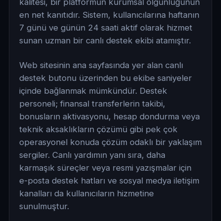
kalitesi, bir platformun kurumsal olgunluğunun
en net kanıtıdır. Sistem, kullanıcılarına haftanın
7 günü ve günün 24 saati aktif olarak hizmet
sunan uzman bir canlı destek ekibi atamıştır.
Web sitesinin ana sayfasında yer alan canlı
destek butonu üzerinden bu ekibe saniyeler
içinde bağlanmak mümkündür. Destek
personeli; finansal transferlerin takibi,
bonusların aktivasyonu, hesap dondurma veya
teknik aksaklıkların çözümü gibi pek çok
operasyonel konuda çözüm odaklı bir yaklaşım
sergiler. Canlı yardımın yanı sıra, daha
karmaşık süreçler veya resmi yazışmalar için
e-posta destek hatları ve sosyal medya iletişim
kanalları da kullanıcıların hizmetine
sunulmuştur.