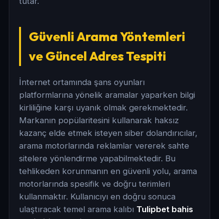
tutar.
Güvenli Arama Yöntemleri
ve Güncel Adres Tespiti
İnternet ortamında şans oyunları
platformlarına yönelik aramalar yaparken bilgi
kirliliğine karşı uyanık olmak gerekmektedir.
Markanın popülaritesini kullanarak haksız
kazanç elde etmek isteyen siber dolandırıcılar,
arama motorlarında reklamlar vererek sahte
sitelere yönlendirme yapabilmektedir. Bu
tehlikeden korunmanın en güvenli yolu, arama
motorlarında spesifik ve doğru terimleri
kullanmaktır. Kullanıcıyı en doğru sonuca
ulaştıracak temel arama kalıbı
Tulipbet bahis