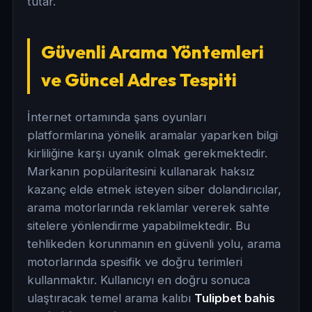
tutar.
Güvenli Arama Yöntemleri
ve Güncel Adres Tespiti
İnternet ortamında şans oyunları
platformlarına yönelik aramalar yaparken bilgi
kirliliğine karşı uyanık olmak gerekmektedir.
Markanın popülaritesini kullanarak haksız
kazanç elde etmek isteyen siber dolandırıcılar,
arama motorlarında reklamlar vererek sahte
sitelere yönlendirme yapabilmektedir. Bu
tehlikeden korunmanın en güvenli yolu, arama
motorlarında spesifik ve doğru terimleri
kullanmaktır. Kullanıcıyı en doğru sonuca
ulaştıracak temel arama kalıbı
Tulipbet bahis