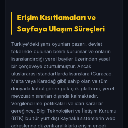
Erişim Kısıtlamaları ve
Sayfaya Ulaşım Süreçleri
Türkiye'deki şans oyunları pazarı, devlet
tekelinde bulunan belirli kurumlar ve onların
lisanslandırdığı yerel bayiler üzerinden yasal
bir çerçeveye oturtulmuştur. Ancak
uluslararası standartlarda lisanslara (Curacao,
Malta veya Karadağ gibi) sahip olan ve tüm
dünyada kabul gören pek çok platform, yerel
mevzuatın sınırları dışında kalmaktadır.
Vergilendirme politikaları ve idari kararlar
gereğince, Bilgi Teknolojileri ve İletişim Kurumu
(BTK) bu tür yurt dışı kaynaklı sistemlerin web
adreslerine düzenli aralıklarla erişim engeli