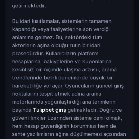
getirmektedir.
Bu idari kısıtlamalar, sistemlerin tamamen
kapandığı veya faaliyetlerine son verdiği
anlamına gelmez. Bu, sektördeki tüm
aktörlerin aşina olduğu rutin bir idari
prosedürdür. Kullanıcıların platform
hesaplarına, bakiyelerine ve kuponlarına
kesintisiz bir biçimde ulaşma arzusu, arama
trendlerinde belirli dönemlerde büyük bir
hareketliliğe yol açar. Oyuncuların güncel giriş
noktalarını tespit etmek adına arama
motorlarında yoğunlaştırdığı ana terimlerin
başında
Tulipbet giriş
gelmektedir. Doğru ve
güvenli linkler üzerinden sisteme dahil olmak,
hem hesap güvenliğinin korunması hem de
sahte yazılımların ağına düşülmemesi açısından