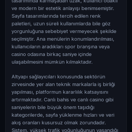
tasarımında karmaşadan uzak, kullanıcı odaklı
ve modern bir estetik anlayışı benimsemiştir.
Sayfa tasarımlarında tercih edilen renk
paletleri, uzun süreli kullanımlarda bile göz
yorgunluğuna sebebiyet vermeyecek şekilde
seçilmiştir. Ana menülerin konumlandırılması,
kullanıcıların aradıkları spor branşına veya
casino odasına birkaç saniye içinde
ulaşabilmesini mümkün kılmaktadır.
Altyapı sağlayıcıları konusunda sektörün
zirvesinde yer alan teknik markalarla iş birliği
yapılması, platformun kararlılık katsayısını
artırmaktadır. Canlı bahis ve canlı casino gibi
saniyelerin bile büyük önem taşıdığı
kategorilerde, sayfa yüklenme hızları ve veri
akış oranları kusursuz olmak zorundadır.
Sistem, yüksek trafik yoğunluğunun yaşandığı