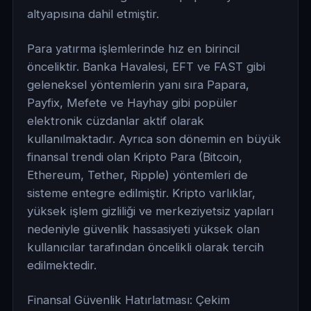
altyapısına dahil etmiştir.
Para yatırma işlemlerinde hız en birincil
önceliktir. Banka Havalesi, EFT ve FAST gibi
geleneksel yöntemlerin yanı sıra Papara,
Payfix, Mefete ve Hayhay gibi popüler
elektronik cüzdanlar aktif olarak
kullanılmaktadır. Ayrıca son dönemin en büyük
finansal trendi olan Kripto Para (Bitcoin,
Ethereum, Tether, Ripple) yöntemleri de
sisteme entegre edilmiştir. Kripto varlıklar,
yüksek işlem gizliliği ve merkeziyetsiz yapıları
nedeniyle güvenlik hassasiyeti yüksek olan
kullanıcılar tarafından öncelikli olarak tercih
edilmektedir.
Finansal Güvenlik Hatırlatması: Çekim