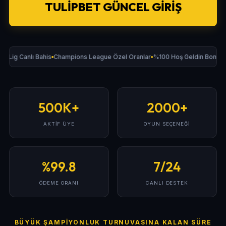
TULIPBET GÜNCEL GIRIŞ
r Lig Canlı Bahis
Champions League Özel Oranlar
%100 Hoş Geldin Bonusu
500K+
2000+
AKTIF ÜYE
OYUN SEÇENEĞI
%99.8
7/24
ÖDEME ORANI
CANLI DESTEK
BÜYÜK ŞAMPIYONLUK TURNUVASINA KALAN SÜRE