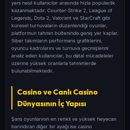
yeni nesil kullanıcılar arasında hızla popülerlik
kazanmaktadır. Counter-Strike 2, League of
Legends, Dota 2, Valorant ve StarCraft gibi
küresel turnuvaların düzenlendiği oyunlar,
platformun tahmin bülteninde geniş yer kaplar.
Siber takımların performans grafiklerini,
oyuncu kadrolarını ve turnuva geçmişlerini
analiz eden kullanıcılar, bu dijital mücadeleler
üzerine yüksek oranlarla tahminlerde
bulunabilmektedir.
Casino ve Canlı Casino
Dünyasının İç Yapısı
Şans oyunlarının en renkli ve yüksek heyecan
barındıran diğer bir ayağı ise casino