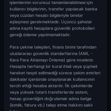
işlemlerinin sorunsuz tamamlanabilmesi için
kullanıcı bilgilerinin, transfer yapılacak banka
veya cüzdan hesabı bilgileriyle birebir
eşleşmesi gerekmektedir. Üçüncü şahıslar
adına kayıtlı hesaplara güvenlik protokolleri
gereği ödeme yapılmamaktadır.
Para çekme talepleri, finans birimi tarafından
uluslararası güvenlik standartlarına (AML -
Kara Para Aklamayı Önleme) göre incelenir.
Hesapta herhangi bir kural ihlali veya şüpheli
hareket tespit edilmediği sürece çekim emirleri
dakikalar içerisinde onaylanarak kullanıcının
tercih ettiği hesaba aktarılır. İlk çekimlerde
veya yüksek tutarlı transferlerde sistem,
hesap güvenliğini doğrulamak adına belge
(kimlik, fatura vb.) talep etme hakkını saklı