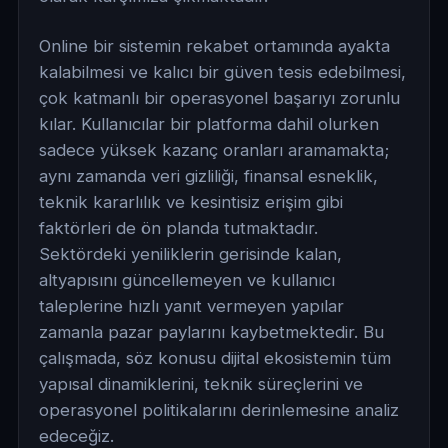
Online bir sistemin rekabet ortamında ayakta
kalabilmesi ve kalıcı bir güven tesis edebilmesi,
çok katmanlı bir operasyonel başarıyı zorunlu
kılar. Kullanıcılar bir platforma dahil olurken
sadece yüksek kazanç oranları aramamakta;
aynı zamanda veri gizliliği, finansal esneklik,
teknik kararlılık ve kesintisiz erişim gibi
faktörleri de ön planda tutmaktadır.
Sektördeki yeniliklerin gerisinde kalan,
altyapısını güncellemeyen ve kullanıcı
taleplerine hızlı yanıt vermeyen yapılar
zamanla pazar paylarını kaybetmektedir. Bu
çalışmada, söz konusu dijital ekosistemin tüm
yapısal dinamiklerini, teknik süreçlerini ve
operasyonel politikalarını derinlemesine analiz
edeceğiz.