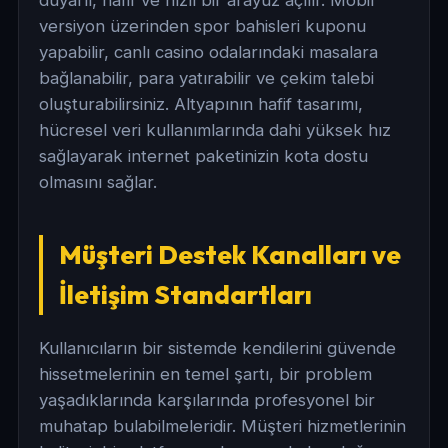
duyarlı, hafif ve hızlı bir arayüz açılır. Mobil
versiyon üzerinden spor bahisleri kuponu
yapabilir, canlı casino odalarındaki masalara
bağlanabilir, para yatırabilir ve çekim talebi
oluşturabilirsiniz. Altyapının hafif tasarımı,
hücresel veri kullanımlarında dahi yüksek hız
sağlayarak internet paketinizin kota dostu
olmasını sağlar.
Müşteri Destek Kanalları ve
İletişim Standartları
Kullanıcıların bir sistemde kendilerini güvende
hissetmelerinin en temel şartı, bir problem
yaşadıklarında karşılarında profesyonel bir
muhatap bulabilmeleridir. Müşteri hizmetlerinin