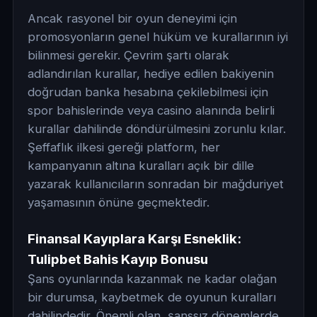
Ancak rasyonel bir oyun deneyimi için
promosyonların genel hüküm ve kurallarının iyi
bilinmesi gerekir. Çevrim şartı olarak
adlandırılan kurallar, hediye edilen bakiyenin
doğrudan banka hesabına çekilebilmesi için
spor bahislerinde veya casino alanında belirli
kurallar dahilinde döndürülmesini zorunlu kılar.
Şeffaflık ilkesi gereği platform, her
kampanyanın altına kuralları açık bir dille
yazarak kullanıcıların sonradan bir mağduriyet
yaşamasının önüne geçmektedir.
Finansal Kayıplara Karşı Esneklik:
Tulipbet Bahis Kayıp Bonusu
Şans oyunlarında kazanmak ne kadar olağan
bir durumsa, kaybetmek de oyunun kuralları
dahilindedir. Önemli olan, şanssız dönemlerde