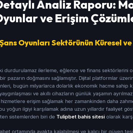
Detaylı Analiz Raporu: M
Oyunlar ve Erişim Çözüml
l Şans Oyunları Sektörünün Küresel ve
deki durdurulamaz ilerleme, eğlence ve finans sektörlerini 
ir pazarın doğmasını sağlamıştır. Dijital platformlar üzer
nleri, bugün milyarlarca dolarlık ekonomik hacme sahip kü
 yaygınlaşması ve akıllı cihazların günlük yaşamın ayrılmaz
u hizmetlere erişim sağlamak her zamankinden daha zahmets
u yoğun ilgiyi karşılamak adına uzun yıllardır faaliyet gös
leten sistemlerden biri de
Tulipbet bahis sitesi
olarak karş
kabet ortamında ayakta kalabilmesi ve kalıcı bir güven tes