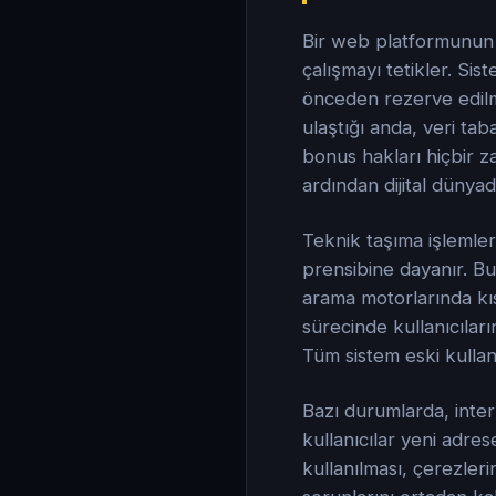
Bir web platformunun 
çalışmayı tetikler. S
önceden rezerve edilmi
ulaştığı anda, veri tab
bonus hakları hiçbir z
ardından dijital dünya
Teknik taşıma işlemleri
prensibine dayanır. Bu
arama motorlarında kıs
sürecinde kullanıcıları
Tüm sistem eski kullan
Bazı durumlarda, inter
kullanıcılar yeni adres
kullanılması, çerezler