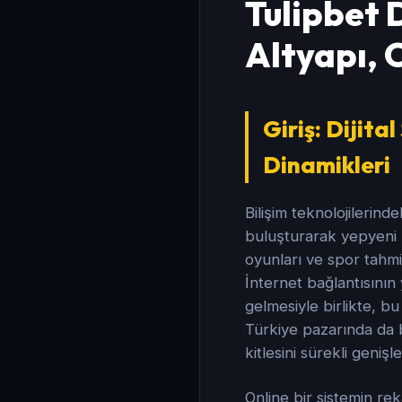
Tulipbet 
Altyapı, 
Giriş: Dijita
Dinamikleri
Bilişim teknolojilerin
buluşturarak yepyeni b
oyunları ve spor tahmi
İnternet bağlantısının
gelmesiyle birlikte, b
Türkiye pazarında da b
kitlesini sürekli geniş
Online bir sistemin re