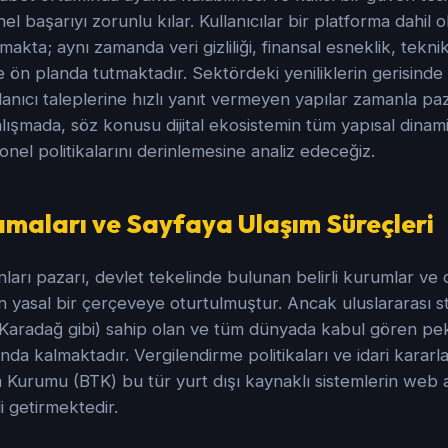
el başarıyı zorunlu kılar. Kullanıcılar bir platforma dahi
kta; aynı zamanda veri gizliliği, finansal esneklik, teknik 
de ön planda tutmaktadır. Sektördeki yeniliklerin gerisinde 
nıcı taleplerine hızlı yanıt vermeyen yapılar zamanla paz
ışmada, söz konusu dijital ekosistemin tüm yapısal dinamik
onel politikalarını derinlemesine analiz edeceğiz.
lamaları ve Sayfaya Ulaşım Süreçleri
arı pazarı, devlet tekelinde bulunan belirli kurumlar ve o
n yasal bir çerçeveye oturtulmuştur. Ancak uluslararası st
Karadağ gibi) sahip olan ve tüm dünyada kabul gören pek
ında kalmaktadır. Vergilendirme politikaları ve idari kararla
şim Kurumu (BTK) bu tür yurt dışı kaynaklı sistemlerin web 
li getirmektedir.