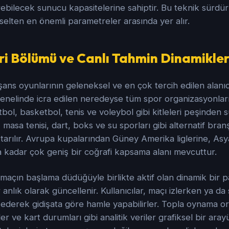
ilecek sunucu kapasitelerine sahiptir. Bu teknik sürdürü
elten en önemli parametreler arasında yer alır.
ri Bölümü ve Canlı Tahmin Dinamikler
 şans oyunlarının geleneksel ve en çok tercih edilen alanıd
genelinde icra edilen neredeyse tüm spor organizasyonlar
bol, basketbol, tenis ve voleybol gibi kitleleri peşinden 
i, masa tenisi, dart, boks ve su sporları gibi alternatif bran
ktarılır. Avrupa kupalarından Güney Amerika liglerine, As
a kadar çok geniş bir coğrafi kapsama alanı mevcuttur.
e maçın başlama düdüğüyle birlikte aktif olan dinamik bir 
 anlık olarak güncellenir. Kullanıcılar, maçı izlerken ya d
ip ederek gidişata göre hamle yapabilirler. Topla oynama ora
rler ve kart durumları gibi analitik veriler grafiksel bir ar