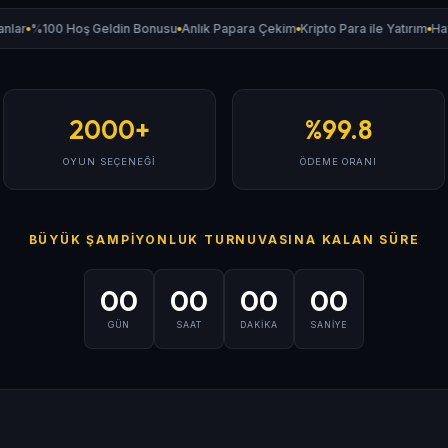
lar
%100 Hoş Geldin Bonusu
Anlık Papara Çekim
Kripto Para ile Yatırım
Haft
2000+
%99.8
OYUN SEÇENEĞI
ÖDEME ORANI
BÜYÜK ŞAMPIYONLUK TURNUVASINA KALAN SÜRE
00
00
00
00
GÜN
SAAT
DAKİKA
SANİYE