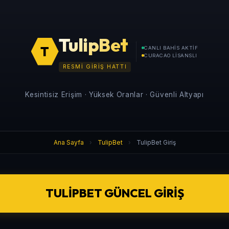
TulipBet
T
CANLI BAHIS AKTIF
CURACAO LISANSLI
RESMI GIRIŞ HATTI
Kesintisiz Erişim · Yüksek Oranlar · Güvenli Altyapı
Ana Sayfa
›
TulipBet
›
TulipBet Giriş
TULIPBET GÜNCEL GIRIŞ