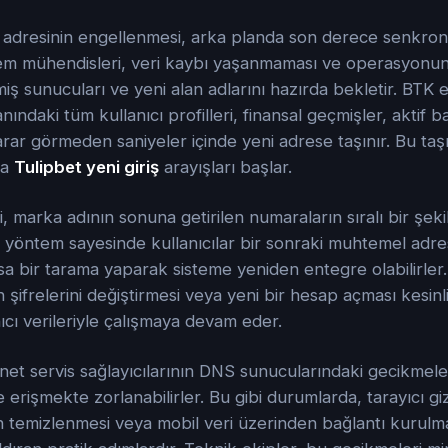
adresinin engellenmesi, arka planda son derece senkroni
istem mühendisleri, veri kaybı yaşanmaması ve operasyon
ş sunucuları ve yeni alan adlarını hazırda bekletir. BTK 
anındaki tüm kullanıcı profilleri, finansal geçmişler, aktif 
arar görmeden saniyeler içinde yeni adrese taşınır. Bu ta
da
Tulipbet yeni giriş
arayışları başlar.
, marka adının sonuna getirilen numaraların sıralı bir şekil
 yöntem sayesinde kullanıcılar bir sonraki muhtemel adres
a bir tarama yaparak sisteme yeniden entegre olabilirler.
n şifrelerini değiştirmesi veya yeni bir hesap açması kesinl
ıcı verileriyle çalışmaya devam eder.
net servis sağlayıcılarının DNS sunucularındaki gecikmel
e erişmekte zorlanabilirler. Bu gibi durumlarda, tarayıcı gi
in temizlenmesi veya mobil veri üzerinden bağlantı kurulma