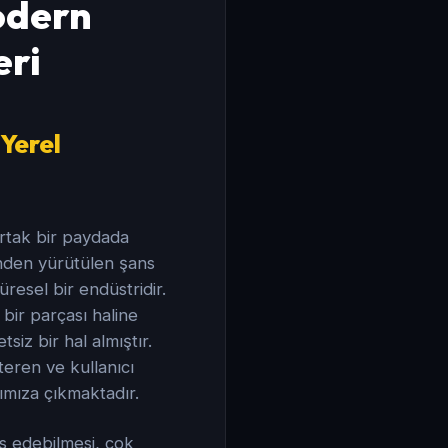
odern
eri
 Yerel
ortak bir paydada
inden yürütülen şans
resel bir endüstridir.
 bir parçası haline
iz bir hal almıştır.
teren ve kullanıcı
ımıza çıkmaktadır.
is edebilmesi, çok