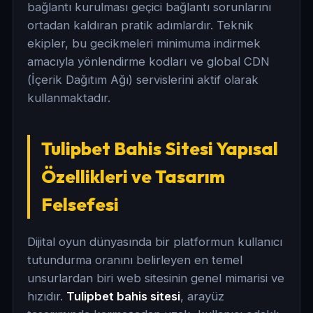
bağlantı kurulması geçici bağlantı sorunlarını
ortadan kaldıran pratik adımlardır. Teknik
ekipler, bu gecikmeleri minimuma indirmek
amacıyla yönlendirme kodları ve global CDN
(İçerik Dağıtım Ağı) servislerini aktif olarak
kullanmaktadır.
Tulipbet Bahis Sitesi Yapısal
Özellikleri ve Tasarım
Felsefesi
Dijital oyun dünyasında bir platformun kullanıcı
tutundurma oranını belirleyen en temel
unsurlardan biri web sitesinin genel mimarisi ve
hızıdır.
Tulipbet bahis sitesi
, arayüz