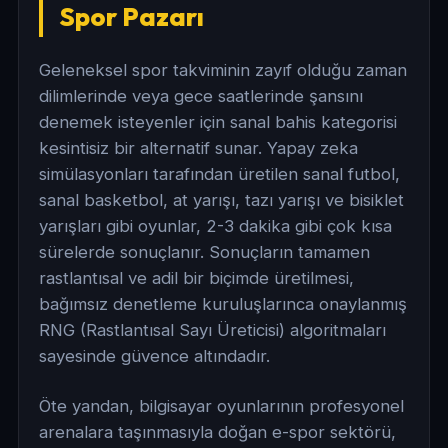
Spor Pazarı
Geleneksel spor takviminin zayıf olduğu zaman
dilimlerinde veya gece saatlerinde şansını
denemek isteyenler için sanal bahis kategorisi
kesintisiz bir alternatif sunar. Yapay zeka
simülasyonları tarafından üretilen sanal futbol,
sanal basketbol, at yarışı, tazı yarışı ve bisiklet
yarışları gibi oyunlar, 2-3 dakika gibi çok kısa
sürelerde sonuçlanır. Sonuçların tamamen
rastlantısal ve adil bir biçimde üretilmesi,
bağımsız denetleme kuruluşlarınca onaylanmış
RNG (Rastlantısal Sayı Üreticisi) algoritmaları
sayesinde güvence altındadır.
Öte yandan, bilgisayar oyunlarının profesyonel
arenalara taşınmasıyla doğan e-spor sektörü,