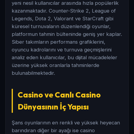
yeni nesil kullanıcılar arasında hızla popülerlik
kazanmaktadır. Counter-Strike 2, League of
Legends, Dota 2, Valorant ve StarCraft gibi
küresel turnuvaların düzenlendiği oyunlar,
platformun tahmin bülteninde geniş yer kaplar.
Siber takımların performans grafiklerini,
oyuncu kadrolarını ve turnuva geçmişlerini
analiz eden kullanıcılar, bu dijital mücadeleler
üzerine yüksek oranlarla tahminlerde
bulunabilmektedir.
Casino ve Canlı Casino
Dünyasının İç Yapısı
Şans oyunlarının en renkli ve yüksek heyecan
barındıran diğer bir ayağı ise casino