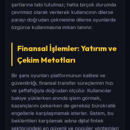
şartlarına tabi tutulmaz; hatta birçok durumda
çevrimsiz olarak verilerek kullanıcının dilerse
parayı doğrudan çekmesine dilerse oyunlarda
özgürce kullanmasına imkan tanınır.
Finansal İşlemler: Yatırım ve
Çekim Metotları
Bir şans oyunları platformunun kalitesi ve
güvenilirliği, finansal transfer süreçlerinin hızı
ve şeffaflığıyla doğrudan ölçülür. Kullanıcılar
bakiye yüklerken anında işlem görmek,
kazançlarını çekerken de gereksiz bürokratik
engellerle karşılaşmamak isterler. Sistem, bu
beklentileri karşılamak adına dijital fintek
sektöründeki en güvenli ve popüler yöntemleri