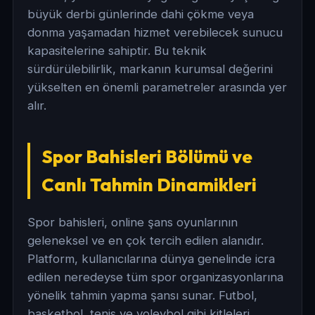
büyük derbi günlerinde dahi çökme veya
donma yaşamadan hizmet verebilecek sunucu
kapasitelerine sahiptir. Bu teknik
sürdürülebilirlik, markanın kurumsal değerini
yükselten en önemli parametreler arasında yer
alır.
Spor Bahisleri Bölümü ve
Canlı Tahmin Dinamikleri
Spor bahisleri, online şans oyunlarının
geleneksel ve en çok tercih edilen alanıdır.
Platform, kullanıcılarına dünya genelinde icra
edilen neredeyse tüm spor organizasyonlarına
yönelik tahmin yapma şansı sunar. Futbol,
basketbol, tenis ve voleybol gibi kitleleri