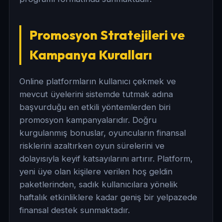
Promosyon Stratejileri ve
Kampanya Kuralları
Online platformların kullanıcı çekmek ve
mevcut üyelerini sistemde tutmak adına
başvurduğu en etkili yöntemlerden biri
promosyon kampanyalarıdır. Doğru
kurgulanmış bonuslar, oyuncuların finansal
risklerini azaltırken oyun sürelerini ve
dolayısıyla keyif katsayılarını artırır. Platform,
yeni üye olan kişilere verilen hoş geldin
paketlerinden, sadık kullanıcılara yönelik
haftalık etkinliklere kadar geniş bir yelpazede
finansal destek sunmaktadır.