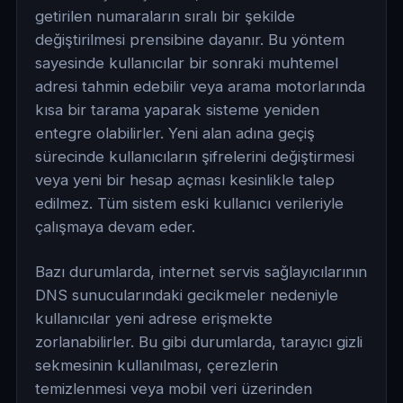
getirilen numaraların sıralı bir şekilde
değiştirilmesi prensibine dayanır. Bu yöntem
sayesinde kullanıcılar bir sonraki muhtemel
adresi tahmin edebilir veya arama motorlarında
kısa bir tarama yaparak sisteme yeniden
entegre olabilirler. Yeni alan adına geçiş
sürecinde kullanıcıların şifrelerini değiştirmesi
veya yeni bir hesap açması kesinlikle talep
edilmez. Tüm sistem eski kullanıcı verileriyle
çalışmaya devam eder.
Bazı durumlarda, internet servis sağlayıcılarının
DNS sunucularındaki gecikmeler nedeniyle
kullanıcılar yeni adrese erişmekte
zorlanabilirler. Bu gibi durumlarda, tarayıcı gizli
sekmesinin kullanılması, çerezlerin
temizlenmesi veya mobil veri üzerinden