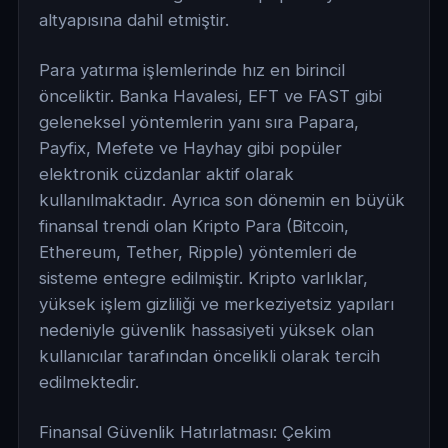
altyapısına dahil etmiştir.
Para yatırma işlemlerinde hız en birincil
önceliktir. Banka Havalesi, EFT ve FAST gibi
geleneksel yöntemlerin yanı sıra Papara,
Payfix, Mefete ve Hayhay gibi popüler
elektronik cüzdanlar aktif olarak
kullanılmaktadır. Ayrıca son dönemin en büyük
finansal trendi olan Kripto Para (Bitcoin,
Ethereum, Tether, Ripple) yöntemleri de
sisteme entegre edilmiştir. Kripto varlıklar,
yüksek işlem gizliliği ve merkeziyetsiz yapıları
nedeniyle güvenlik hassasiyeti yüksek olan
kullanıcılar tarafından öncelikli olarak tercih
edilmektedir.
Finansal Güvenlik Hatırlatması: Çekim