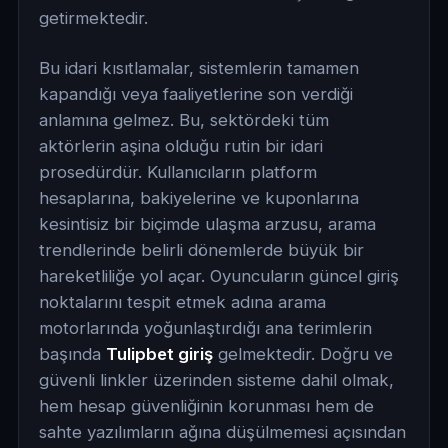
getirmektedir.
Bu idari kısıtlamalar, sistemlerin tamamen
kapandığı veya faaliyetlerine son verdiği
anlamına gelmez. Bu, sektördeki tüm
aktörlerin aşina olduğu rutin bir idari
prosedürdür. Kullanıcıların platform
hesaplarına, bakiyelerine ve kuponlarına
kesintisiz bir biçimde ulaşma arzusu, arama
trendlerinde belirli dönemlerde büyük bir
hareketliliğe yol açar. Oyuncuların güncel giriş
noktalarını tespit etmek adına arama
motorlarında yoğunlaştırdığı ana terimlerin
başında
Tulipbet giriş
gelmektedir. Doğru ve
güvenli linkler üzerinden sisteme dahil olmak,
hem hesap güvenliğinin korunması hem de
sahte yazılımların ağına düşülmemesi açısından