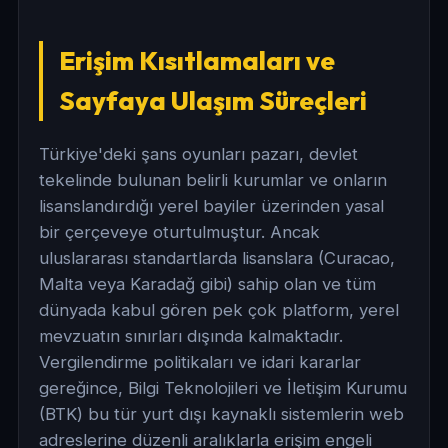
Erişim Kısıtlamaları ve
Sayfaya Ulaşım Süreçleri
Türkiye'deki şans oyunları pazarı, devlet
tekelinde bulunan belirli kurumlar ve onların
lisanslandırdığı yerel bayiler üzerinden yasal
bir çerçeveye oturtulmuştur. Ancak
uluslararası standartlarda lisanslara (Curacao,
Malta veya Karadağ gibi) sahip olan ve tüm
dünyada kabul gören pek çok platform, yerel
mevzuatın sınırları dışında kalmaktadır.
Vergilendirme politikaları ve idari kararlar
gereğince, Bilgi Teknolojileri ve İletişim Kurumu
(BTK) bu tür yurt dışı kaynaklı sistemlerin web
adreslerine düzenli aralıklarla erişim engeli