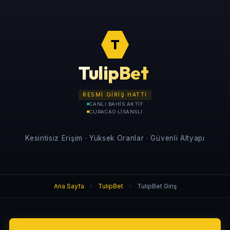
T
TulipBet
RESMI GIRIŞ HATTI
CANLI BAHIS AKTIF
CURACAO LISANSLI
Kesintisiz Erişim · Yüksek Oranlar · Güvenli Altyapı
Ana Sayfa
›
TulipBet
›
TulipBet Giriş